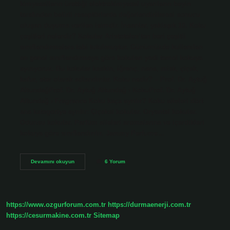
kimyasalların ürettiği elektrokimyasal uyarıların beyin
tarafından belirli reseptörlerde değerlendirilmesi sonucu
oluşan duyuma verilen isimdir. İnsanlar, yaklaşık 10. Koku
çeşitleri nelerdir? Kokular Aristoteles’ten beri çeşitli
sınıflandırmalara tabi tutulmuştur. Günümüzde kullanılan
en genel sınıflandırmaya göre kokuları yedi temel kokuya
ayırıyoruz. Bu kokular keskin, iğrenç, nane, misk, çiçek,
kafur, eter olarak adlandırılır. Koku nedir? – Prof. Dr. Aytuğ
AltundağProf. Dr. Aytuğ Altundağ › KokuProf. Dr. Aytuğ
Altundağ › Fragrance Koku kaça ayrılır? Koku aileleri dört
ana kategoriye ayrılır: Çiçeksi kokular. Oryantal kokular.
Odunsu kokular. Parfüm aileleri aromalarına ve içerdikleri
kokuya göre sınıflandırılır. Jammy Perfume…
Kaç
Devamını okuyun
6 Yorum
Tane
Koku
Vardır
https://www.ozgurforum.com.tr
https://durmaenerji.com.tr
https://cesurmakine.com.tr
Sitemap