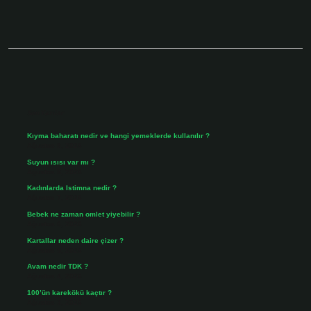
Sidebar
Son Yazılar
Kıyma baharatı nedir ve hangi yemeklerde kullanılır ?
Ağustos 9, 2026
Suyun ısısı var mı ?
Ağustos 8, 2026
Kadınlarda Istimna nedir ?
Ağustos 7, 2026
Bebek ne zaman omlet yiyebilir ?
Ağustos 6, 2026
Kartallar neden daire çizer ?
Ağustos 5, 2026
Avam nedir TDK ?
Ağustos 4, 2026
100’ün karekökü kaçtır ?
Ağustos 3, 2026