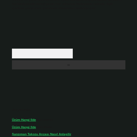
backlinkpanelicomtr@gmail.com
adresine bildirmeniz halinde, ilgili
içerikler yasal süre içerisinde sitemizden kaldırılacaktır.
Arama
Son yorumlar
Üzüm Hangi Ilde
için
admin
Üzüm Hangi Ilde
için
Rabia
Şanzıman Takozu Arızası Nasıl Anlaşilir
için
admin