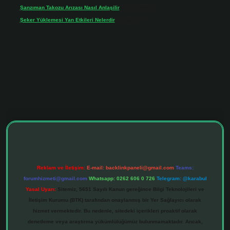
Şanzıman Takozu Arızası Nasıl Anlaşilir
için
Rüveyda
Şeker Yüklemesi Yan Etkileri Nelerdir
için
admin
tonbet giriş adresi
tulipbett.net
Reklam ve İletişim:
E-mail:
backlinkpaneli@gmail.com
Teams:
forumhizmeti@gmail.com
Whatsapp: 0262 606 0 726
Telegram: @karabul
Yasal Uyarı:
Sitemiz, 5651 Sayılı Kanun gereğince Bilgi Teknolojileri ve
İletişim Kurumu (BTK) tarafından onaylanmış bir Yer Sağlayıcı olarak
hizmet vermektedir. Bu nedenle, sitedeki içerikleri proaktif olarak
denetleme veya araştırma yükümlülüğümüz bulunmamaktadır. Ancak,