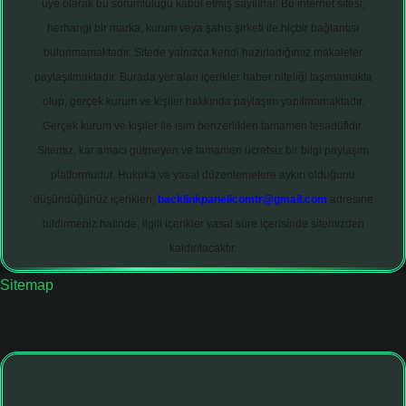
üye olarak bu sorumluluğu kabul etmiş sayılırlar. Bu internet sitesi,
herhangi bir marka, kurum veya şahıs şirketi ile hiçbir bağlantısı
bulunmamaktadır. Sitede yalnızca kendi hazırladığımız makaleler
paylaşılmaktadır. Burada yer alan içerikler haber niteliği taşımamakta
olup, gerçek kurum ve kişiler hakkında paylaşım yapılmamaktadır.
Gerçek kurum ve kişiler ile isim benzerlikleri tamamen tesadüfidir.
Sitemiz, kar amacı gütmeyen ve tamamen ücretsiz bir bilgi paylaşım
platformudur. Hukuka ve yasal düzenlemelere aykırı olduğunu
düşündüğünüz içerikleri,
backlinkpanelicomtr@gmail.com
adresine
bildirmeniz halinde, ilgili içerikler yasal süre içerisinde sitemizden
kaldırılacaktır.
Sitemap
giriş adresi
tulipbett.net