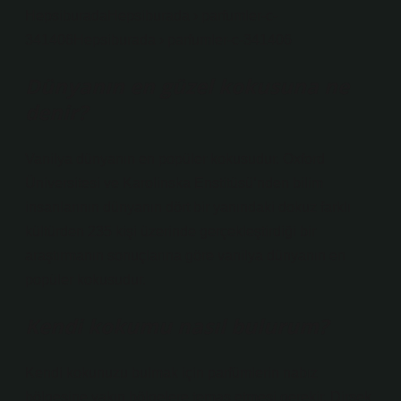
HepsiburadaHepsiburada › parfumler-c-
341406Hepsiburada › parfumler-c-341406
Dünyanın en güzel kokusuna ne
denir?
Vanilya dünyanın en popüler kokusudur. Oxford
Üniversitesi ve Karolinska Enstitüsü’nden bilim
insanlarının dünyanın dört bir yanındaki dokuz farklı
kültürden 235 kişi üzerinde gerçekleştirdiği bir
araştırmanın sonuçlarına göre vanilya dünyanın en
popüler kokusudur.
Kendi kokumu nasıl bulurum?
Kendi kokunuzu bulmak için parfümlerin nabız
bölgesine yakın bölgelere temas etmesi gerekir. Dirsek