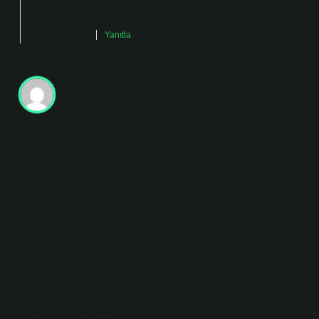
Ocak 2, 2025
Yanıtla
Aras
Yazıda Kaç Tane Koku Vardır hakkında temel bir
çerçeve çizilmiş, derin analiz sınırlı. Metnin bu kısmı
İnsanlar toplamda yaklaşık trilyon farklı kokuyu
algılayabiliyor . Ancak, bu sayının kesinliği konusunda
bazı belirsizlikler var; çünkü kokuların algılanması ve
ayırt edilmesi kişiden kişiye değişebilir. Kokuların
sınıflandırılması için kullanılan bazı sistemler şunlardır:
Koku Çarkı : Parfüm uzmanı Michael Edwards
tarafından geliştirilen bu sistem, kokuları çiçeksi,
oryantal, odunsu ve ferah gibi ana kategorilere ayırır.