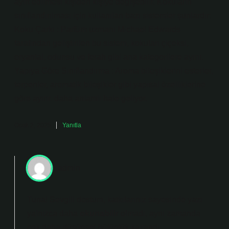
ayırt edilmesi kişiden kişiye değişebilir. Kokuların
sınıflandırılması için kullanılan bazı sistemler şunlardır:
Koku Çarkı : Parfüm uzmanı Michael Edwards
tarafından geliştirilen bu sistem, kokuları çiçeksi,
oryantal, odunsu ve ferah gibi ana kategorilere ayırır.
Yapıya Göre Sınıflandırma : Aroma bileşiklerini esterler,
terpenler, aromatik bileşikler gibi yapısal özelliklerine
göre ayırır. daha anlamlı hale geliyor.
Ocak 2, 2025
Yanıtla
admin
Tuna! Sevgili dostum, katkılarınız sayesinde yazı
yalnızca daha
okunabilir
olmadı, aynı zamanda
çok daha
düşünsel bütünlük
kazandı.