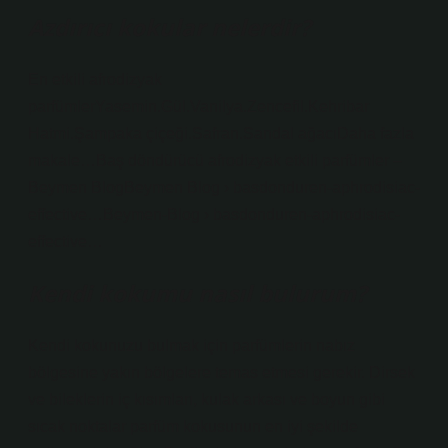
Azdırıcı kokular nelerdir?
En etkili afrodizyak
parfümlerYasemin.Gül.Vanilya.Zencefil.Kehribar
Hatmi.Şampaka çiçeği.Safran.Sandal ağacıDaha fazla
makale…Baş döndürücü afrodizyak etkili parfümler –
Beymen BlogBeymen Blog › basdonduren-aphrodisiac-
effective…Beymen-Blog › basdonduren-aphrodisiac-
effective…
Kendi kokumu nasıl bulurum?
Kendi kokunuzu bulmak için parfümlerin nabız
bölgesine yakın bölgelere temas etmesi gerekir. Dirsek
ve bileklerin iç kısımları, kulak arkası ve boyun gibi
sıcak noktalar parfüm kokusunun en iyi şekilde