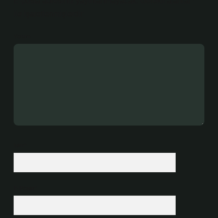
E-posta adresiniz yayınlanmayacak.
Gerekli alanlar
*
ile işaretlenmişlerdir
Yorum
İsim*
E-Posta*