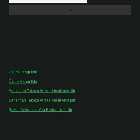
Son yorumlar
Üzüm Hangi Ilde
için
admin
Üzüm Hangi Ilde
için
Rabia
Şanzıman Takozu Arızası Nasıl Anlaşilir
için
admin
Şanzıman Takozu Arızası Nasıl Anlaşilir
için
Rüveyda
Şeker Yüklemesi Yan Etkileri Nelerdir
için
admin