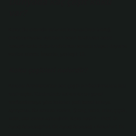
Dünyada kaç çeşit koku
var?
Koku; Bir ortamda bulunan kimyasalların ürettiği
elektrokimyasal uyarıların beyin tarafından belirli
reseptörlerde değerlendirilmesi sonucu oluşan duyuma
verilen isimdir. İnsanlar, yaklaşık 10.
Koku çeşitleri nelerdir?
Kokular Aristoteles’ten beri çeşitli sınıflandırmalara tabi
tutulmuştur. Günümüzde kullanılan en genel
sınıflandırmaya göre kokuları yedi temel kokuya
ayırıyoruz. Bu kokular keskin, iğrenç, nane, misk, çiçek,
kafur, eter olarak adlandırılır. Koku nedir? – Prof. Dr.
Aytuğ AltundağProf. Dr. Aytuğ Altundağ › KokuProf. Dr.
Aytuğ Altundağ › Fragrance