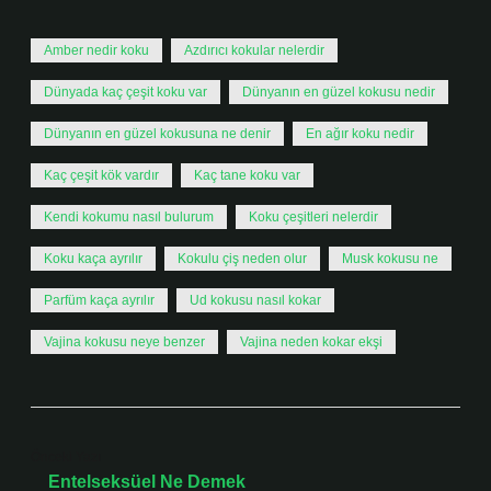
Amber nedir koku
Azdırıcı kokular nelerdir
Dünyada kaç çeşit koku var
Dünyanın en güzel kokusu nedir
Dünyanın en güzel kokusuna ne denir
En ağır koku nedir
Kaç çeşit kök vardır
Kaç tane koku var
Kendi kokumu nasıl bulurum
Koku çeşitleri nelerdir
Koku kaça ayrılır
Kokulu çiş neden olur
Musk kokusu ne
Parfüm kaça ayrılır
Ud kokusu nasıl kokar
Vajina kokusu neye benzer
Vajina neden kokar ekşi
Önceki Yazı
Entelseksüel Ne Demek