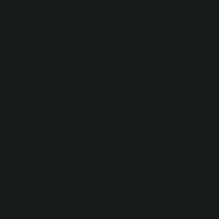
reçinesine dayanır. Ancak gerçek amber reçinesi nadir
ve pahalı olduğundan, sentetik olarak üretilen
tatlandırıcılar genellikle parfümlerde kullanılır
Kaç çeşit kök vardır?
Kökler; Ana kök, yan kök ve ek kök gibi türlere ayrılır.
Kök – WikipediaWikipedia › Wiki › RootWikipedia ›
Wiki › Root
Ud kokusu nasıl kokar?
Ud ağacının kökeni ve özellikleri Bu enfeksiyon ağacın
karakteristik bir koku yaymasına neden olur. Ud
ağacının kokusu odunsu ve baharatlı tonlara sahiptir ve
bu koku parfümeri dünyasında oldukça aranan bir
notadır. Ud ağacı yaşlandıkça kokusu daha yoğun hale