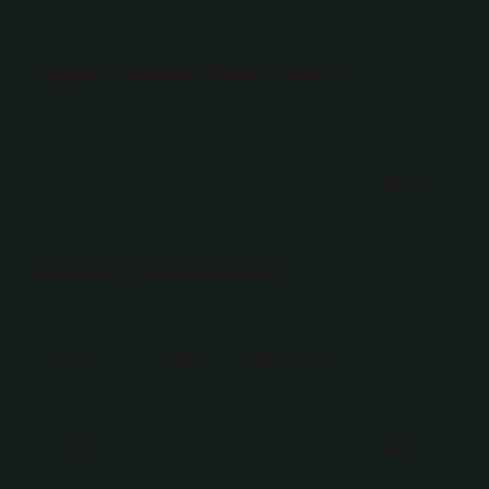
bakteriyel vajinozis ve alınan ilaçlar bulunur.
Vajina neden kokar ekşi?
Ekşi, keskin bir koku, vajinanın normalden daha asidik
olduğunu gösterebilir. Vajinal akıntı ve koku, stres ve
diyet değişiklikleriyle de değişebilir. Adet dönemindeki
hafif metalik koku, kanın demir içeriğinden kaynaklanır.
Parfüm kaça ayrılır?
Parfümler yoğunluklarına göre EDP, EDT ve EDC
olmak üzere ikiye ayrılır. Kategorilendirme parfümün
etkisini ve kalıcılığını belirleyen parfüm esanslarının
yoğunluğuna dayanır. %10 ile %20 arasında esans
içeriğine sahip parfümler EDP sınıfına girer. EDP
nedir? – EDP ne anlama gelir? –