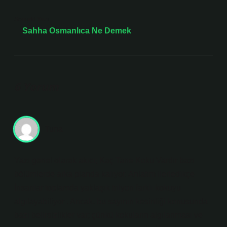
Sonraki Yazı
Sahha Osmanlıca Ne Demek
6 Yorum
Tuna
Yazı genel olarak akıcı; Kaç Tane Koku Vardır bazı
bölümlerde arka planda kalıyor. Anlatım ilerledikçe
İnsanlar toplamda yaklaşık trilyon farklı kokuyu
algılayabiliyor . Ancak, bu sayının kesinliği konusunda
bazı belirsizlikler var; çünkü kokuların algılanması ve