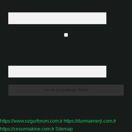
Web Sitesi
Daha sonraki yorumlarımda kullanılması için adım, e-posta adresim ve
site adresim bu tarayıcıya kaydedilsin.
10 - 4 kaçtır?
*
https://www.ozgurforum.com.tr
https://durmaenerji.com.tr
https://cesurmakine.com.tr
Sitemap