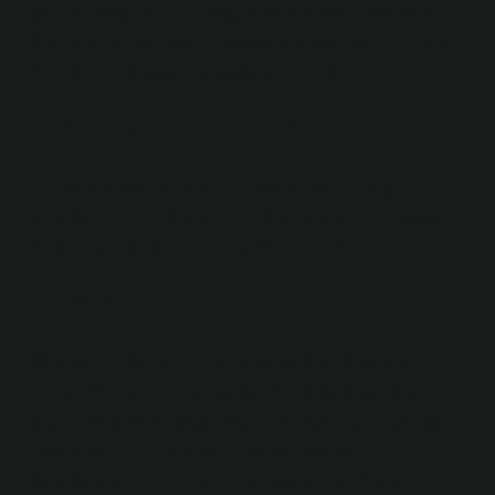
gelir ve değeri artar. Ud ağacının faydaları nelerdir? –
Trendyol BlogTrendyol › Ud ağacının faydaları nelerdir?
Trendyol › Ud ağacının faydaları nelerdir?
Vajina kokusu neye benzer?
Vajina nasıl kokar? Vajinal koku keskin ve ekşi bir
kokudur. Fermente gıdaların kokusuna benzer. Bunun
nedeni vajinanın pH’ının asidik olmasıdır.
Kokulu çiş neden olur?
İdrar normalde su ve atıktan oluşur. İdrardaki atık
miktarı su miktarını aştığında, idrarda kokuya neden
olabilir. İdrarda kokuya neden olan faktörler arasında
idrar yolu enfeksiyonları, yenen yiyecekler,
dehidratasyon, böbrek taşları, diyabet, hamilelik,