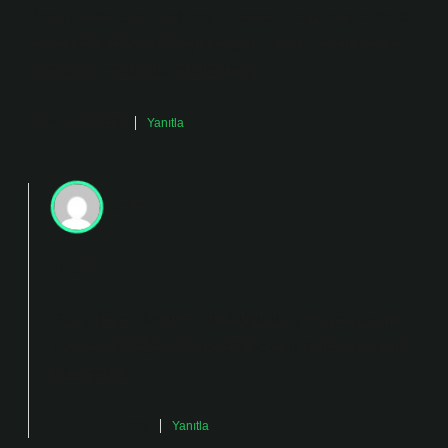
Yapıya Göre Sınıflandırma : Aroma bileşiklerini esterler,
terpenler, aromatik bileşikler gibi yapısal özelliklerine
göre ayırır. etrafında şekillenmiş.
Temmuz 20, 2025
Yanıtla
admin
Aras!
Saygıdeğer dostum, sunduğunuz görüşler yazının
akademik değerini
yükseltti ve onu daha
güvenilir
hale getirdi.
Temmuz 20, 2025
Yanıtla