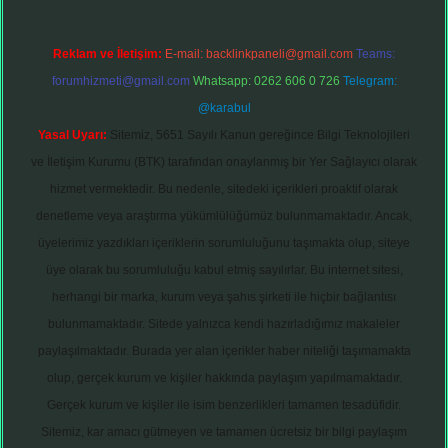
Reklam ve İletişim:
E-mail:
backlinkpaneli@gmail.com
Teams:
forumhizmeti@gmail.com
Whatsapp: 0262 606 0 726
Telegram:
@karabul
Yasal Uyarı:
Sitemiz, 5651 Sayılı Kanun gereğince Bilgi Teknolojileri
ve İletişim Kurumu (BTK) tarafından onaylanmış bir Yer Sağlayıcı olarak
hizmet vermektedir. Bu nedenle, sitedeki içerikleri proaktif olarak
denetleme veya araştırma yükümlülüğümüz bulunmamaktadır. Ancak,
üyelerimiz yazdıkları içeriklerin sorumluluğunu taşımakta olup, siteye
üye olarak bu sorumluluğu kabul etmiş sayılırlar. Bu internet sitesi,
herhangi bir marka, kurum veya şahıs şirketi ile hiçbir bağlantısı
bulunmamaktadır. Sitede yalnızca kendi hazırladığımız makaleler
paylaşılmaktadır. Burada yer alan içerikler haber niteliği taşımamakta
olup, gerçek kurum ve kişiler hakkında paylaşım yapılmamaktadır.
Gerçek kurum ve kişiler ile isim benzerlikleri tamamen tesadüfidir.
Sitemiz, kar amacı gütmeyen ve tamamen ücretsiz bir bilgi paylaşım