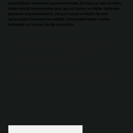
hazırladığımız makaleler paylaşılmaktadır. Burada yer alan içerikler
haber niteliği taşımamakta olup, gerçek kurum ve kişiler hakkında
paylaşım yapılmamaktadır. Gerçek kurum ve kişiler ile isim
benzerlikleri tamamen tesadüfidir. Sitemizdeki bilgiler taslak
halindedir ve tavsiye niteliği taşımazlar.
Sitemiz, 5651 Sayılı Kanun gereğince Bilgi Teknolojileri ve İletişim
Kurumu (BTK) tarafından onaylanmış bir Yer Sağlayıcı olarak hizmet
vermektedir. Bu nedenle, sitedeki içerikleri proaktif olarak denetleme
veya araştırma yükümlülüğümüz bulunmamaktadır. Ancak, üyelerimiz
yazdıkları içeriklerin sorumluluğunu taşımakta olup, siteye üye olarak bu
sorumluluğu kabul etmiş sayılırlar.
Hukuka ve yasal düzenlemelere aykırı olduğunu düşündüğünüz
içerikleri,
backlinkpanelicomtr@gmail.com
adresine bildirmeniz halinde,
ilgili içerikler yasal süre içerisinde sitemizden kaldırılacaktır.
Arama