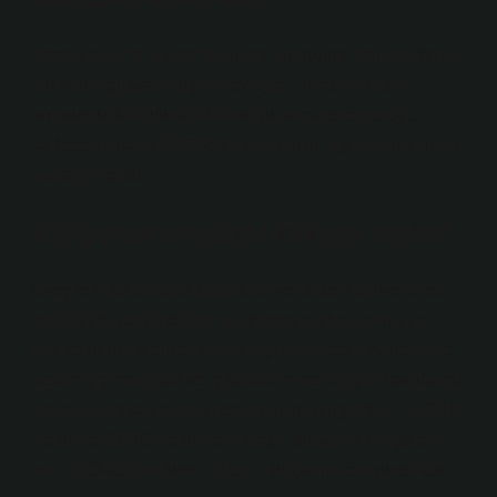
Amerikalı bilim insanları insan burnunun 1 trilyon farklı
kokuyu algılayabildiğini söylüyor. Şimdiye kadar
burnumuzda bulunan 400 koku alma reseptörüyle
sadece yaklaşık 10.000 farklı kokuyu algılayabildiğimiz
varsayılıyordu.
Dünyanın en güzel kokusu nedir?
İsveç’teki Karolinska Enstitüsü ve Oxford Üniversitesi
işbirliğiyle yürütülen bir araştırmaya göre, vanilya en
hoş kokudur, ardından şeftali gelir. Listede ayrıca taze
kesilmiş çimen, kahve, çikolata ve deniz gibi kokular da
yer alır. Dünyanın en güzel kokusu hangisidir? – LORIS
PerfumeLORIS Perfume › Blog › dunyanin-en-guzel-
kok…LORIS Perfume › Blog › dunyanin-en-guzel-kok…