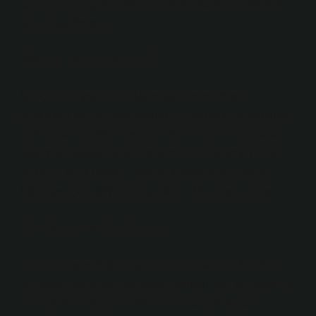
gelişmesini sağlar. Parfümleri test ederken en fazla 3
farklı koku deneyin.
Musk kokusu ne?
Misk, erkek geyik türü (Moschus moschiferus)
tarafından üretilen hoş kokulu bir maddedir. Kokusuna
neden olan madde muscone’dur. Geyiklere ek olarak,
bazı diğer hayvanlardan da üretilebilir (örneğin misk
kedileri). Misk (koku) – WikipediaWikipedia › Wiki ›
Moschus_(koku)Wikipedia › Wiki › Moschus_(koku)
Amber nedir koku?
Amber kokusu doğal veya sentetik olarak elde edilen
bir notadır ve genellikle sıcak, odunsu, tatlı ve balzamik
bir karaktere sahiptir. Kökeni esas olarak amber