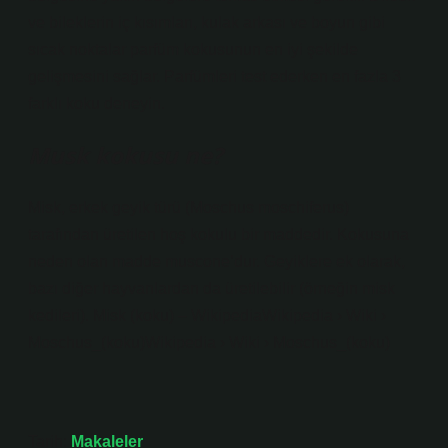
ve bileklerin iç kısımları, kulak arkası ve boyun gibi
sıcak noktalar parfüm kokusunun en iyi şekilde
gelişmesini sağlar. Parfümleri test ederken en fazla 3
farklı koku deneyin.
Musk kokusu ne?
Misk, erkek geyik türü (Moschus moschiferus)
tarafından üretilen hoş kokulu bir maddedir. Kokusuna
neden olan madde muscone’dur. Geyiklere ek olarak,
bazı diğer hayvanlardan da üretilebilir (örneğin misk
kedileri). Misk (koku) – WikipediaWikipedia › Wiki ›
Moschus_(koku)Wikipedia › Wiki › Moschus_(koku)
Tarih:
Makaleler