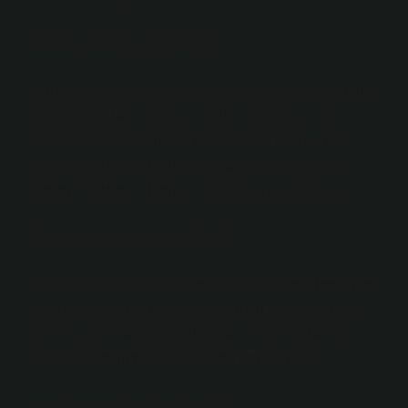
Koku kaça ayrılır?
Koku aileleri dört ana kategoriye ayrılır: Çiçeksi kokular.
Oryantal kokular. Odunsu kokular. Parfüm aileleri
aromalarına ve içerdikleri kokuya göre sınıflandırılır.
Jammy Perfume › Bloglar › Haberler › Aromalarina-…
Jammy Perfume › Bloglar › Haberler › Aromalarina-…
En ağır koku nedir?
Dünyanın en kötü kokulu peyniri olan Vieux Boulogne
o kadar kötü kokar ki insanlar kokuyu tarif etmek için
“inek kıçı gibi” ifadesini kullanırlar. Kötü kokular söz
konusu olduğunda akla ilk gelen şey dışkıdır.
Kaç tane koku var?