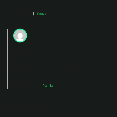
Temmuz 9, 2026
Yanıtla
admin
Yaman!
Önerilerinizin bazılarına katılmıyorum, ama
teşekkür
ederim
.
Temmuz 9, 2026
Yanıtla
Bir yanıt yazın