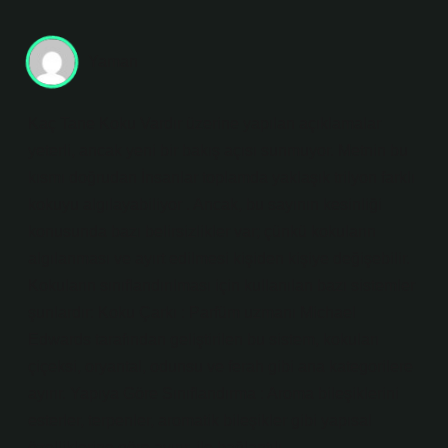
Yaman
Kaç Tane Koku Vardır üzerine yapılan açıklamalar
yeterli, ancak yeni bir bakış açısı sunmuyor. Metnin bu
kısmı doğrudan İnsanlar toplamda yaklaşık trilyon farklı
kokuyu algılayabiliyor . Ancak, bu sayının kesinliği
konusunda bazı belirsizlikler var; çünkü kokuların
algılanması ve ayırt edilmesi kişiden kişiye değişebilir.
Kokuların sınıflandırılması için kullanılan bazı sistemler
şunlardır: Koku Çarkı : Parfüm uzmanı Michael
Edwards tarafından geliştirilen bu sistem, kokuları
çiçeksi, oryantal, odunsu ve ferah gibi ana kategorilere
ayırır. Yapıya Göre Sınıflandırma : Aroma bileşiklerini
esterler, terpenler, aromatik bileşikler gibi yapısal
özelliklerine göre ayırır. ile bağlantılı.