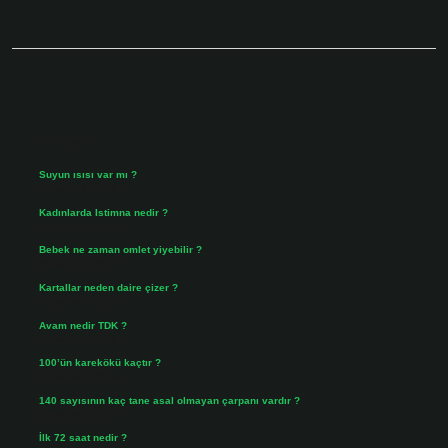
Sidebar
Son Yazılar
Suyun ısısı var mı ?
Ağustos 8, 2026
Kadınlarda Istimna nedir ?
Ağustos 7, 2026
Bebek ne zaman omlet yiyebilir ?
Ağustos 6, 2026
Kartallar neden daire çizer ?
Ağustos 5, 2026
Avam nedir TDK ?
Ağustos 4, 2026
100’ün karekökü kaçtır ?
Ağustos 3, 2026
140 sayısının kaç tane asal olmayan çarpanı vardır ?
Ağustos 3, 2026
İlk 72 saat nedir ?