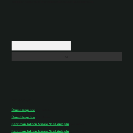
içerikler yasal süre içerisinde sitemizden kaldırılacaktır.
Arama
Son yorumlar
Üzüm Hangi Ilde
için
admin
Üzüm Hangi Ilde
için
Rabia
Şanzıman Takozu Arızası Nasıl Anlaşilir
için
admin
Şanzıman Takozu Arızası Nasıl Anlaşilir
için
Rüveyda