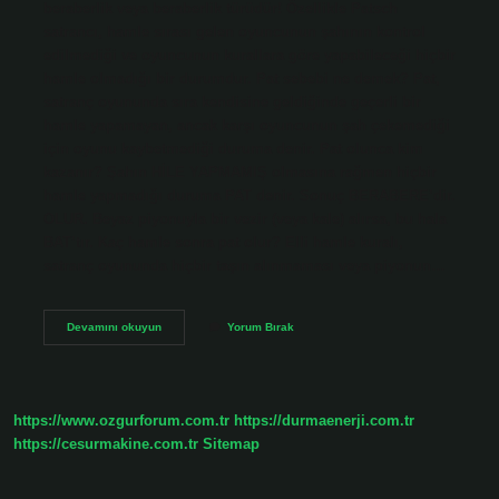
beraberlik veya beraberlik türüdür! Özellikle Patsch
satrancı, hamle sırası gelen oyuncunun şahının kontrol
edilmediği ve oyuncunun kurallara göre yapabileceği hiçbir
hamle olmadığı bir durumdur. Pat sebebi ne demek? Pat,
satranç oyununda sıra kendisine geldiğinde geçerli bir
hamle yapamayan, ancak karşı oyuncunun şah çekemediği
için oyunu kaybetmediği duruma denir. Pat olunca kim
kazanır? Şahın HİLE YAPMAMIŞ olmasına rağmen hiçbir
hamle yapmadığı duruma PAT denir. Sonuç BERABERE’dir.
OLUR. Beyaz piyonuyla bir vezir (veya kale) alırsa, bu hala
BAT’tır. Kaç hamle sonra pat olur? Elli hamle kuralı,
satranç oyununda hiçbir taşın alınmaması veya piyonun…
Pat
Devamını okuyun
Yorum Bırak
Durumu
Ne
Demek
https://www.ozgurforum.com.tr
https://durmaenerji.com.tr
https://cesurmakine.com.tr
Sitemap