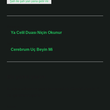
Şah ile şah yan yana gelir mi
Önceki Yazı
Ya Celil Duası Niçin Okunur
Sonraki Yazı
Cerebrum Uç Beyin Mi
Bir yanıt yazın
E-posta adresiniz yayınlanmayacak.
Gerekli alanlar
*
ile işaretlenmişlerdir
Yorum