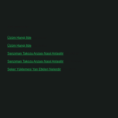
Son yorumlar
Üzüm Hangi Ilde
için
admin
Üzüm Hangi Ilde
için
Rabia
Şanzıman Takozu Arızası Nasıl Anlaşilir
için
admin
Şanzıman Takozu Arızası Nasıl Anlaşilir
için
Rüveyda
Şeker Yüklemesi Yan Etkileri Nelerdir
için
admin