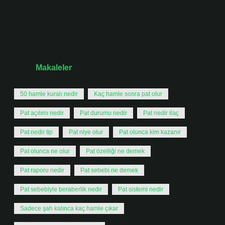
Paroksismal atriyal taşikardi (PAT), bir tür aritmi veya
anormal kalp atışı türüdür.
Tarih:
Makaleler
50 hamle kuralı nedir
Kaç hamle sonra pat olur
Pat açılımı nedir
Pat durumu nedir
Pat nedir ilaç
Pat nedir tip
Pat niye olur
Pat olunca kim kazanır
Pat olunca ne olur
Pat özelliği ne demek
Pat raporu nedir
Pat sebebi ne demek
Pat sebebiyle beraberlik nedir
Pat sistemi nedir
Sadece şah kalınca kaç hamle çıkar