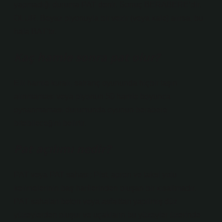
yapmadığı duruma PAT denir. Sonuç BERABERE’dir.
OLUR. Beyaz piyonuyla bir vezir (veya kale) alırsa, bu
hala BAT’tır.
Kaç hamle sonra pat olur?
Elli hamle kuralı, satranç oyununda hiçbir taşın
alınmaması veya piyonun 50 hamle boyunca
oynanmaması durumunda oyunun berabere
bitebileceğini belirtir.
Pat açılımı nedir?
PAT veya PAT sahası; Pist, apron ve taksi yolu
kelimelerinin baş harflerinden oluşan bir kısaltmadır.
PAT sahaları beton veya asfalttan yapılmış düz
yüzeylerden oluşur ve uçakların bu yüzeyler üzerinde