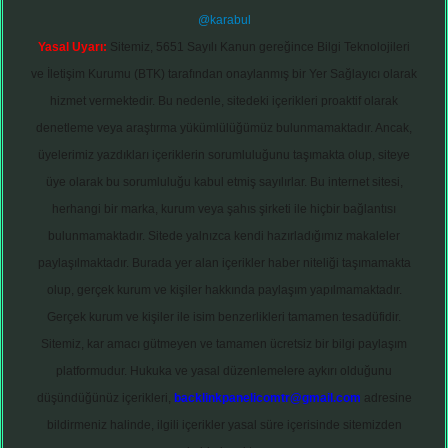
@karabul
Yasal Uyarı:
Sitemiz, 5651 Sayılı Kanun gereğince Bilgi Teknolojileri
ve İletişim Kurumu (BTK) tarafından onaylanmış bir Yer Sağlayıcı olarak
hizmet vermektedir. Bu nedenle, sitedeki içerikleri proaktif olarak
denetleme veya araştırma yükümlülüğümüz bulunmamaktadır. Ancak,
üyelerimiz yazdıkları içeriklerin sorumluluğunu taşımakta olup, siteye
üye olarak bu sorumluluğu kabul etmiş sayılırlar. Bu internet sitesi,
herhangi bir marka, kurum veya şahıs şirketi ile hiçbir bağlantısı
bulunmamaktadır. Sitede yalnızca kendi hazırladığımız makaleler
paylaşılmaktadır. Burada yer alan içerikler haber niteliği taşımamakta
olup, gerçek kurum ve kişiler hakkında paylaşım yapılmamaktadır.
Gerçek kurum ve kişiler ile isim benzerlikleri tamamen tesadüfidir.
Sitemiz, kar amacı gütmeyen ve tamamen ücretsiz bir bilgi paylaşım
platformudur. Hukuka ve yasal düzenlemelere aykırı olduğunu
düşündüğünüz içerikleri,
backlinkpanelicomtr@gmail.com
adresine
bildirmeniz halinde, ilgili içerikler yasal süre içerisinde sitemizden