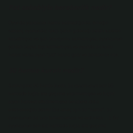
Pat sebebiyle beraberlik nedir?
Oyunda yapılacak hamle kalmadığında, örneğin
satranç oyununda; rakip şahın gideceği bütün kareleri
kapatmışsa ve şah pozisyonu kalmamışsa, oyuncunun
şahtan başka taşı kalmamışsa ve oyunda bir kural
hatası varsa oyun “pat” haline gelir ve beraberlik olur.
50 hamle kuralı nedir?
Satrançtaki 50 hamle kuralı, bir oyuncunun son 50
hamlede hiçbir ele geçirme yapılmamışsa ve hiçbir
piyon hareket ettirilmemişse berabere iddia
edebileceğini belirtir (bu amaç için bir “hamle”, bir
oyuncunun bir turu tamamlaması ve ardından …). Bir
oyuncunun son elli hamlede hiçbir ele geçirme