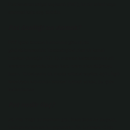
Paroksismal atriyal taşikardi (PAT), bir tür aritmi veya
anormal kalp atışı türüdür.
Pat özelliği ne demek?
PAT işlevi teletext hizmetinin görüntüde
görüntülenmesidir. Teletext işlevi olan bir kanalı
izlerken (örneğin TRT 1), uzaktan kumandanızın alt
kısmının ortasında beyaz kare resmi olan düğmeye
basın. Televizyona ek olarak teletext sayfası açılır. İlgili
televizyon kanalında teletext hizmeti yoksa, bu işlev
kullanılamaz.
Pat nedir ilaç?
24. Pat: Yağlı bir merhem gibi, fakat daha az akışkan,
haricen kullanılan bir preparattır. 25. Liniment: Cilde