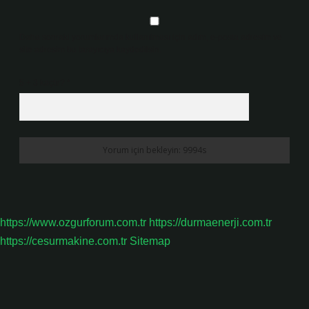
Daha sonraki yorumlarımda kullanılması için adım, e-posta adresim ve
site adresim bu tarayıcıya kaydedilsin.
5 + 3 kaçtır?
*
https://www.ozgurforum.com.tr
https://durmaenerji.com.tr
https://cesurmakine.com.tr
Sitemap