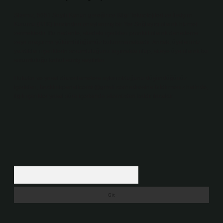
Sitemiz, 5651 Sayılı Kanun gereğince Bilgi Teknolojileri ve İletişim
Kurumu (BTK) tarafından onaylanmış bir Yer Sağlayıcı olarak hizmet
vermektedir. Bu nedenle, sitedeki içerikleri proaktif olarak denetleme
veya araştırma yükümlülüğümüz bulunmamaktadır. Ancak, üyelerimiz
yazdıkları içeriklerin sorumluluğunu taşımakta olup, siteye üye olarak bu
sorumluluğu kabul etmiş sayılırlar.
Hukuka ve yasal düzenlemelere aykırı olduğunu düşündüğünüz
içerikleri,
backlinkpanelicomtr@gmail.com
adresine bildirmeniz halinde,
ilgili içerikler yasal süre içerisinde sitemizden kaldırılacaktır.
Arama