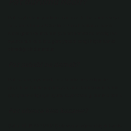
Pat durumu nedir?
Pat, kaybedene yardımcı olan özel bir beraberlik veya
beraberlik türüdür! Özellikle Patsch satrancı, hamle
sırası gelen oyuncunun şahının kontrol edilmediği ve
oyuncunun kurallara göre yapabileceği hiçbir hamle
olmadığı bir durumdur.
Pat sebebi ne demek?
Pat, satranç oyununda sıra kendisine geldiğinde
geçerli bir hamle yapamayan, ancak karşı oyuncunun
şah çekemediği için oyunu kaybetmediği duruma denir.
Pat olunca kim kazanır?
Şahın HİLE YAPMAMIŞ olmasına rağmen hiçbir hamle