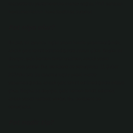
faaliyetlerini yürütmelerine olanak sağlar. PAT sahaları
havalimanlarının hava tarafında bulunur.
Pat niye olur?
Bir pat, bir oyuncu hiçbir yasal hamle yapamadığında,
ancak şahı tehdit edilmediğinde ortaya çıkar. Başka bir
deyişle, şahı hemen tehdit edilmez, ancak yasal
hamlesi yoktur. Bu, berabere ile sonuçlanır. 11 Şubat
2024Bir pat, bir oyuncu hiçbir yasal hamle
yapamadığında, ancak şahı tehdit edilmediğinde ortaya
çıkar. Başka bir deyişle, şahı hemen tehdit edilmez,
ancak yasal hamlesi yoktur. Bu, berabere ile
sonuçlanır.
Pat nedir tip?