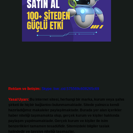
Reklam ve İletişim:
Skype: live:.cid.575569c608265c69
Yasal Uyarı:
Bu internet sitesi, herhangi bir marka, kurum veya şahıs
şirketi ile hiçbir bağlantısı bulunmamaktadır. Sitede yalnızca kendi
hazırladığımız makaleler paylaşılmaktadır. Burada yer alan içerikler
haber niteliği taşımamakta olup, gerçek kurum ve kişiler hakkında
paylaşım yapılmamaktadır. Gerçek kurum ve kişiler ile isim
benzerlikleri tamamen tesadüfidir. Sitemizdeki bilgiler taslak
halindedir ve tavsiye niteliği taşımazlar.