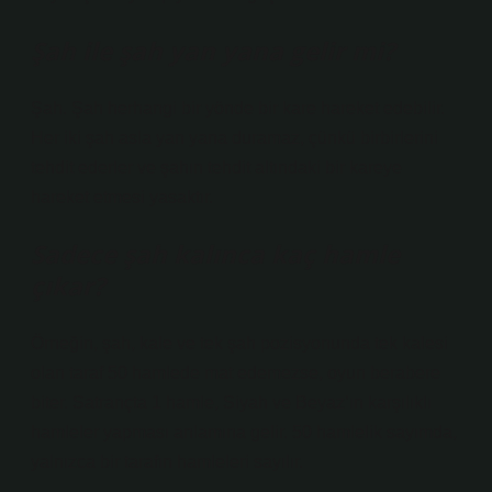
Şah ile şah yan yana gelir mi?
Şah. Şah herhangi bir yönde bir kare hareket edebilir.
Her iki şah asla yan yana duramaz, çünkü birbirlerini
tehdit ederler ve şahın tehdit altındaki bir kareye
hareket etmesi yasaktır.
Sadece şah kalınca kaç hamle
çıkar?
Örneğin, şah, kale ve tek şah pozisyonunda tek kalesi
olan taraf 50 hamlede mat edemezse, oyun berabere
biter. Satrançta 1 hamle, Siyah ve Beyaz’ın karşılıklı
hamleler yapması anlamına gelir. 50 hamlelik sayımda,
yalnızca bir tarafın hamleleri sayılır.