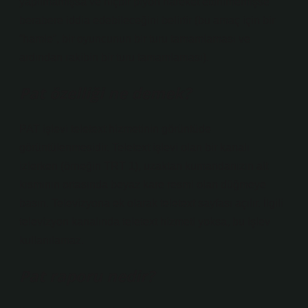
yapılmamışsa ve hiçbir piyon hareket ettirilmemişse
berabere iddia edebileceğini belirtir (bu amaç için bir
“hamle”, bir oyuncunun bir turu tamamlaması ve
ardından rakibin bir turu tamamlaması).
Pat özelliği ne demek?
PAT işlevi teletext hizmetinin görüntüde
görüntülenmesidir. Teletext işlevi olan bir kanalı
izlerken (örneğin TRT 1), uzaktan kumandanızın alt
kısmının ortasında beyaz kare resmi olan düğmeye
basın. Televizyona ek olarak teletext sayfası açılır. İlgili
televizyon kanalında teletext hizmeti yoksa, bu işlev
kullanılamaz.
Pat raporu nedir?