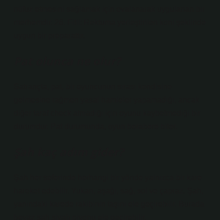
nüfuz etmesini sağlamak için ovalanarak uygulanan bir
merhemdir. 26. Fitil: Rektuma yerleştirilen koni şeklinde
uygun bir preparattır.
Pat olunca ne olur?
Satrançta, pat, bir oyuncunun sırası kendisine
gelmesine rağmen yasal hamleler yapamadığı, ancak
diğer taraf check atmadığı için oyunu kaybetmediği bir
durumdur. Pat durumunda, oyun berabere biter.
Şah kaç adım gider?
Şah her seferinde herhangi bir yönde yalnızca bir kare
hareket edebilir. Yukarı, aşağı, sağ, sol ve çapraz. Şah,
yanındaki karede rakibinin taşını ele geçirebilir. Burada
beyaz şah siyah piyonu ele geçirebilir.