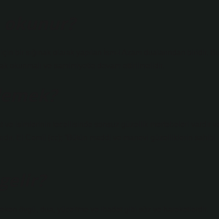
in okunur?
çin bir sığınak olarak yapılan İsm-i Azam dualarından biridir. B
ak okunmalı ve samimiyetle devam ettirilmelidir.
 demek?
 ve isimlerinin tecellisinde sonsuz güzellik mertebeleri vardır v
sıdır. El Cemil (cc); “Bütün maddi ve manevi güzelliklerin sahibi
gelir?
eken övgü, dua, yüceltme ve ibadet gibi söz ve hareketlerdir.