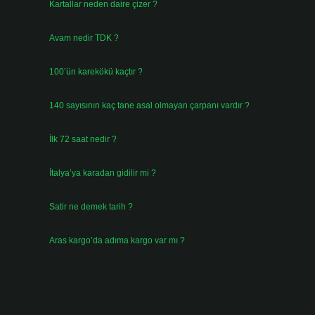
Kartallar neden daire çizer ?
Ağustos 5, 2026
Avam nedir TDK ?
Ağustos 4, 2026
100’ün karekökü kaçtır ?
Ağustos 3, 2026
140 sayısının kaç tane asal olmayan çarpanı vardır ?
Ağustos 3, 2026
İlk 72 saat nedir ?
Temmuz 31, 2026
İtalya’ya karadan gidilir mi ?
Temmuz 30, 2026
Satir ne demek tarih ?
Temmuz 25, 2026
Aras kargo’da adıma kargo var mı ?
Temmuz 25, 2026