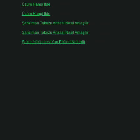
Üzüm Hangi Ilde
için
admin
Üzüm Hangi Ilde
için
Rabia
Şanzıman Takozu Arızası Nasıl Anlaşilir
için
admin
Şanzıman Takozu Arızası Nasıl Anlaşilir
için
Rüveyda
Şeker Yüklemesi Yan Etkileri Nelerdir
için
admin