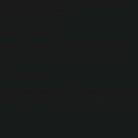
n kanıtı olan birçok konu üzerinde düşünmek ve tefekkür etmek
lerinin ilacı ve kurtuluş yoludur.
için okunur?
açılması için “Ya Cebbar Ya Zü’l-celali ve’l-ikram” 1306 defa
in okunur?
çin bir sığınak olarak yapılan İsm-i Azam dualarından biridir. B
ak okunmalı ve samimiyetle devam ettirilmelidir.