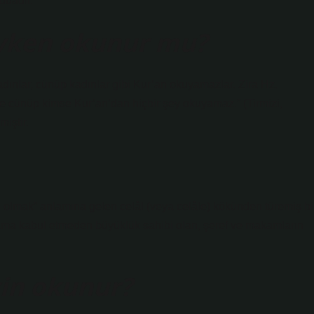
duadır.
liyken okunur mu?
adınlar, cünüp kadınlar gibi Kur’an okuyamazlar. Zira Hz.
ve cünüp kimse Kur’an’dan hiçbir şey okuyamaz.” (Tirmizi,
iştir.
 olmak” anlamına gelen celâl (veya celâle) kökünden türemiş bi
yaslama kabul etmeden büyüklük sahibi olan, şeref ve makamların
çin okunur?