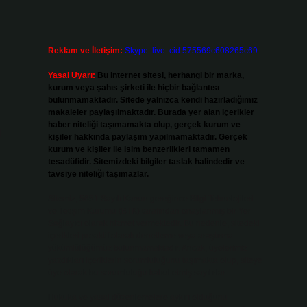
Reklam ve İletişim:
Skype: live:.cid.575569c608265c69
Yasal Uyarı:
Bu internet sitesi, herhangi bir marka,
kurum veya şahıs şirketi ile hiçbir bağlantısı
bulunmamaktadır. Sitede yalnızca kendi hazırladığımız
makaleler paylaşılmaktadır. Burada yer alan içerikler
haber niteliği taşımamakta olup, gerçek kurum ve
l
kişiler hakkında paylaşım yapılmamaktadır. Gerçek
kurum ve kişiler ile isim benzerlikleri tamamen
tesadüfidir. Sitemizdeki bilgiler taslak halindedir ve
tavsiye niteliği taşımazlar.
Sitemiz, 5651 Sayılı Kanun gereğince Bilgi Teknolojileri
ve İletişim Kurumu (BTK) tarafından onaylanmış bir Yer
Sağlayıcı olarak hizmet vermektedir. Bu nedenle, sitedeki
içerikleri proaktif olarak denetleme veya araştırma
yükümlülüğümüz bulunmamaktadır. Ancak, üyelerimiz
yazdıkları içeriklerin sorumluluğunu taşımakta olup, siteye
üye olarak bu sorumluluğu kabul etmiş sayılırlar.
Hukuka ve yasal düzenlemelere aykırı olduğunu