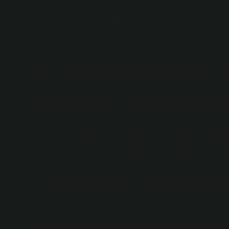
Celcelutiye dilek için
Celcelutiyye Namazının Fazileti ve Sırları: a) Önemli b
okumadan önce temiz bir abdest alır ve hatta gusül alır
söyler ve sonra Cecelutiyye duasını okur. Bu kaside birç
En büyük ismi Azam h
Çünkü bu hadislerin bir kısmında “Allah” ismi geçmekt
ve’l-ikrâm” isimleri geçmektedir. Bunlar Allah’ın isimler
Gerçek ismi Azam duas
Allah senden razı olsun, Allah senden razı olsun, Alla
Mennân’sın (çokça nimet verensin), Sen gökleri ve yer