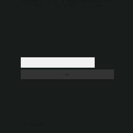
düşündüğünüz içerikleri,
backlinkpanelicomtr@gmail.com
adresine bildirmeniz halinde, ilgili içerikler yasal süre
içerisinde sitemizden kaldırılacaktır.
Arama
ı
Son yorumlar