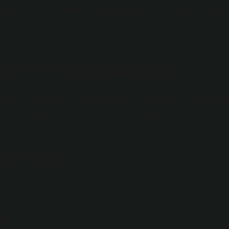
ar Büyüktür” anlamına gelir. Tanrı’nın şanı büyüktür ve bize
ihtiyacı yoktur. Ancak “Allah Celle Celaluhu” diyerek her şeyin
duası kabul olur mu?
ahim, ey Yüce Allah” diye dua ederse, Allah Teala duasını kabu
kumalıdır. 70 defa üst üste okunmalıdır, 71 defa okunamaz, başka
e demek?
m, Yüce Mecid’sin.
ir?