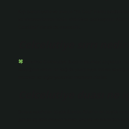
Kişi samimiyetle ve imanla “Ya Celil” zikrini sürdürürse 
ve zikredenlerden bütün kötülükler uzaklaştırılır. Allah’
Celalühü” olarak da okunabilir.
Celcelutiye sırrı nedir
Bir kimse Celcelutiye duasını okumayı alışkanlık ha
sevdiğinin ismini bir kağıda yazıp suya atarsa ​​sevdiğ
melekler ve diğer yaratıklar memnun olurlar.
Celcelutiye duası ne 
Sırlara vakıf olan büyük âlimler, Allah’ın en büyük ism
günde üç defa okuyan kimse, üzüntü ve sıkıntıdan kurtulu