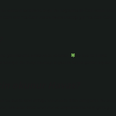
bu isimlerin tecellisine erişir. Bu bağlamda El-Celil ismini bilen
ın Celil ismi “Ya Celil” olarak okunabileceği gibi “Ya Celil Celle
?
line getirirse ona kimse zarar veremez.
Bu dua ile birlikte
ine kavuşur. Bu duayı okumayı alışkanlık haline getiren kişiden
için okunur Havas?
inin bu duada saklı olduğu konusunda ittifak etmişlerdir. Bu duay
r, rızkı artar, ömrü uzun olur ve düşmanlarına karşı galip gelir.