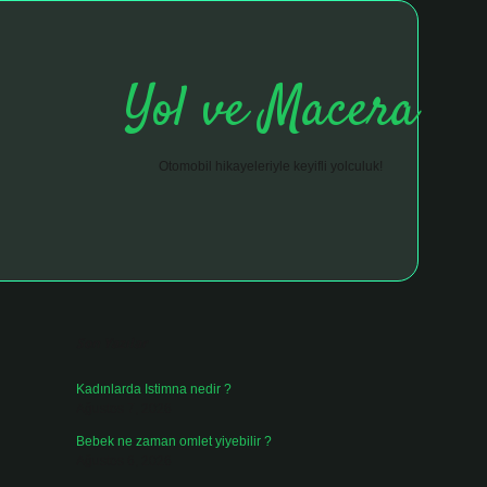
Yol ve Macera
Otomobil hikayeleriyle keyifli yolculuk!
Sidebar
hiltonbet giriş adresi
tulipbett.net
Son Yazılar
Kadınlarda Istimna nedir ?
Ağustos 7, 2026
Bebek ne zaman omlet yiyebilir ?
Ağustos 6, 2026