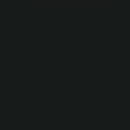
ah ne için okunur?
met sahibi tek yaratıcı olduğu anlamına gelir. Allahu Teala’nın
sim, Yüce Allah’a O’nu görmeden inanmayı ima eder. Bu, imanı,
re okunmalı?
uasını günün herhangi bir saatinde istenilen sıklıkta okumak
sı tavsiye edilir.
in okunur?
eya bilmediğiniz kötülüklerden hayırlara vesile olması için bu
ın rahmetini çektiği için bir rahmet hazinesi veya cennet hazinesi