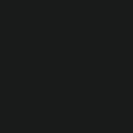
 nasıl okunur?
ir arzusu olan kişi bu duayı (Arapça Celcelutiyye duası)
. Allah için 2 rekat namaz kılar ve sonra duasını ve arzusunu
ok niyet, arzu ve istek içerir.
angisidir?
e, bir kısmında da “Rahman, Rahim”, “Hay Kayyûm”, “Zü’l-celâli
inin en büyükleri olarak anılmaktadır.
ı hangisidir?
h senden razı olsun. “Allah’ım! Senden başka ilah yoktur. (Sen)
i henüz yokken yaratansın, Sen azamet ve ihsan sahibisin.