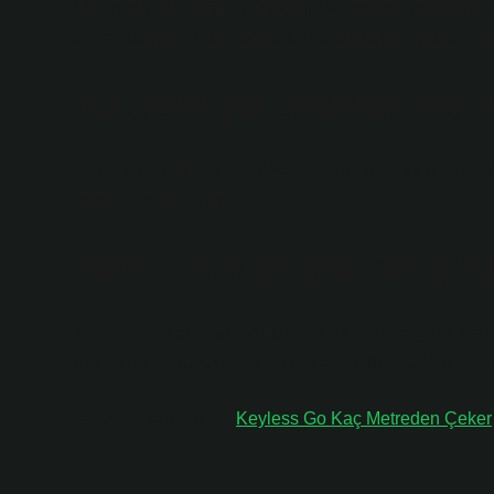
Zikir, Allah’ın varlığının, birliğinin ve sonsuz gücünü
anlamına gelir. Allah’ı anmak, inanan kalbin gıdası, dert
Ya celil ya cebbar ne 
Rızkın ve bereketin bol olması ve mutluluk kapılarının 
söylenerek zikir çekilir.
İsmi celil duası ne iç
İsm-i Celil duası, Yüce Allah’a yalvarmak ve yakarmak i
duanın etkisi büyüktür. Mümkünse bu dua abdestli olar
Tavsiyeli Bağlantılar:
Keyless Go Kaç Metreden Çeker