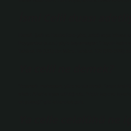
olarak kabul edilir. Tüm ihtiyaçlarınıza cevap veren bir 
İsmi Celil duası adet
Hanefi, Şafii ve Hanbelilere göre, adetli veya lohusa k
Peygamber (s.a.s.) şöyle buyurmuştur: “Hayızlı kadın 
Tahâret, 98 [131]; İbn Mâce, Tahâret, 105 [595-596]) dem
Ya celil ne demek?
“Azametli, muhteşem, yüce ve ulu olmak; “uzun ömürlü
sıfattır. Allah’a kıyas edildiğinde, “hiçbir kayıt ve kı
en yükseği” gibi anlamlara gelir.
Ya celle celalühü ne i