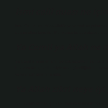
İsmi celil duası ne iç
İsm-i Celil duası, Yüce Allah’a yalvarmak ve yakarmak i
duanın etkisi büyüktür. Mümkünse bu dua abdestli olar
Ya Cemil ya Allah ne
Ya Cemil isminin anlamı: Gerçek güzelliğin sahibi. Sıfat
bu evren tüm güzellikleriyle onun güzelliğinin bir ayna
ve kaynağı” anlamına gelir.
Ya Allah zikri neye iyi 
Zikir, Allah’ı anmak için yapılması veya söylenmesi ger