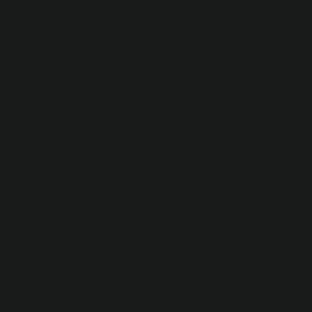
Ya celilu ya All
El-Celil ismi, Allahu Teala’nın büyüklük, azamet ve aza
büyüklüğü ve azameti hiçbir şeyle kıyaslanamaz. Bu i
görülmeyen şeye inanmak olarak güçlendirir.
Ya celil duası kaç ke
İsm-i Celil duası ne sıklıkla okunmalıdır? İsm-i Celil d
tavsiye edilir. İmkanı olanlar için günde 360 ​​kez okunma
Celcelutiye duası niç
Ruhsal, manevi ve maddi sıkıntılarınızdan; bildiğiniz v
duayı sık sık okuyabilirsiniz. Celcelutiye duası, Allah’