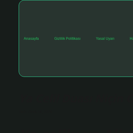
Anasayfa
Gizlilik Politikası
Yasal Uyarı
H
Ya Celil Duası Niçin
Tarih: Ocak 18, 2025