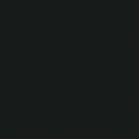
Allah Celle Celaluhu (CC) Türkçe’de “Onun Şanı Ne Kad
sonsuz nimetler bahşetmiştir. Yüce Allah’ın bu övgüye 
Sahibi olan Rabbimize saygımızı gösterebiliriz.
70 kere okunan dilek 
(Kim 70 defa “Ey Allah’ım, ey Rahman, ey Rahim, ey R
eder ve ne dileği varsa onu verir.) Allah rızası için o
isim verilemez, şifredir.
Ya cemilü ya Allah n
23- Sonsuz şeref, azamet ve nimet sahibi olan Allah’ı
El celil zikri nasıl çekil