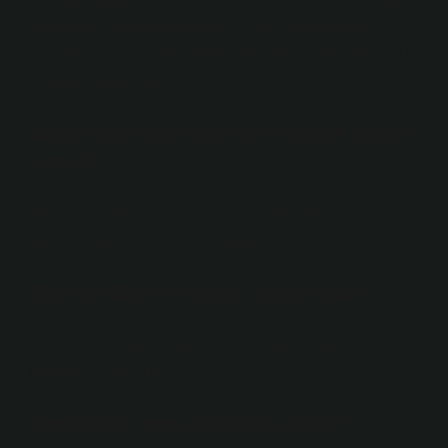
Resulü’ne salât göndermesi, “O’nun yüce şerefini
hatırlayıp, yüksek derecelere ulaşması için Allah’a dua
etmeleri” anlamına gelir.
Allah’adın zikredelim evvela kimin
eseri?
“Önce Allah’ın adını analım, bu cümle her kul için
farzdır. “Allah’ım, her işi kolaylaştır.” 11 Ocak 2024
Tevhid Bahri hangi makamda?
Hâfız Kerim Öztürk Mevlid-i Şerif (Tevhid Bahr-i) Sabâ
Makamı – YouTube.
Vesiletün necat hangi dilde?