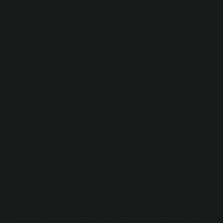
Çelebi’nin 1409 yılında tamamladığı Vesîletü’n-Necât
adlı eseridir.
Süleyman Çelebi mevlidi neden
yazdı?
Bu sebeple Mevlid’in yazılmasının amaçlarından birinin
Ehl-i Sünnet taraftarlarını desteklemek olduğu
belirtilmektedir. Eserini 1409 yılında (yaklaşık 60
yaşında iken) tamamlamıştır.
Muhammed Mustafa’ra salavat ne
demek?
Allah’ın Peygamber (sallallahu aleyhi ve sellem)’e
salât etmesi, “O’na merhamet etmek ve şan ve şerefini
artırmak” anlamına gelir. Aynı şekilde meleklerin Allah