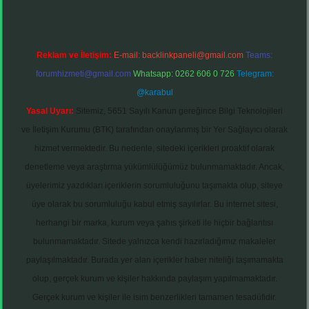
Reklam ve İletişim:
E-mail:
backlinkpaneli@gmail.com
Teams:
forumhizmeti@gmail.com
Whatsapp: 0262 606 0 726
Telegram:
@karabul
Yasal Uyarı:
Sitemiz, 5651 Sayılı Kanun gereğince Bilgi Teknolojileri
ve İletişim Kurumu (BTK) tarafından onaylanmış bir Yer Sağlayıcı olarak
hizmet vermektedir. Bu nedenle, sitedeki içerikleri proaktif olarak
denetleme veya araştırma yükümlülüğümüz bulunmamaktadır. Ancak,
üyelerimiz yazdıkları içeriklerin sorumluluğunu taşımakta olup, siteye
üye olarak bu sorumluluğu kabul etmiş sayılırlar. Bu internet sitesi,
herhangi bir marka, kurum veya şahıs şirketi ile hiçbir bağlantısı
bulunmamaktadır. Sitede yalnızca kendi hazırladığımız makaleler
paylaşılmaktadır. Burada yer alan içerikler haber niteliği taşımamakta
olup, gerçek kurum ve kişiler hakkında paylaşım yapılmamaktadır.
Gerçek kurum ve kişiler ile isim benzerlikleri tamamen tesadüfidir.