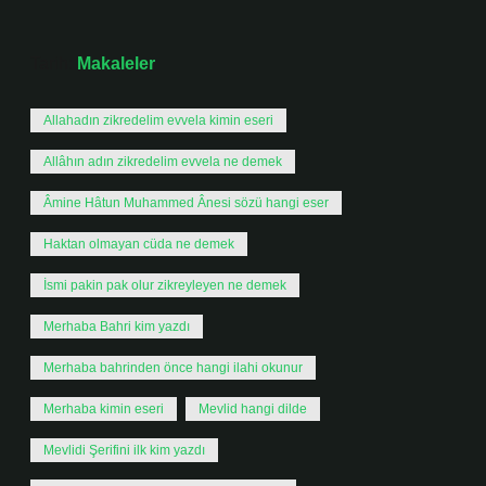
Tarih:
Makaleler
Allahadın zikredelim evvela kimin eseri
Allâhın adın zikredelim evvela ne demek
Âmine Hâtun Muhammed Ânesi sözü hangi eser
Haktan olmayan cüda ne demek
İsmi pakin pak olur zikreyleyen ne demek
Merhaba Bahri kim yazdı
Merhaba bahrinden önce hangi ilahi okunur
Merhaba kimin eseri
Mevlid hangi dilde
Mevlidi Şerifini ilk kim yazdı