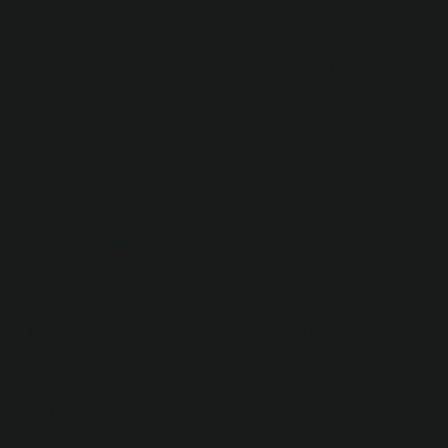
Tarih Arşivi tarafından yayınlanan yazı. Senin temiz
ismini zikreden temizlenir. Allah diyen her dileği yerine
gelir.
Veladet Bahri kimin eseri?
Ömer Tuğrul İnançer – Velâdet Bahri.
Merhaba bahrinden önce hangi
ilahi okunur?
Munacat Bahri’ye başlamadan önce okunması gereken
ilahi Saba, Dügâh veya Çargâh makamından olmalıdır.
Daha sonra aynı makamdan (Saba) Munacat Bahri
okunur.