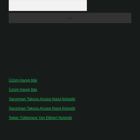
Arama
Son yorumlar
Üzüm Hangi Ilde
için
admin
Üzüm Hangi Ilde
için
Rabia
Şanzıman Takozu Arızası Nasıl Anlaşilir
için
admin
Şanzıman Takozu Arızası Nasıl Anlaşilir
için
Rüveyda
Şeker Yüklemesi Yan Etkileri Nelerdir
için
admin