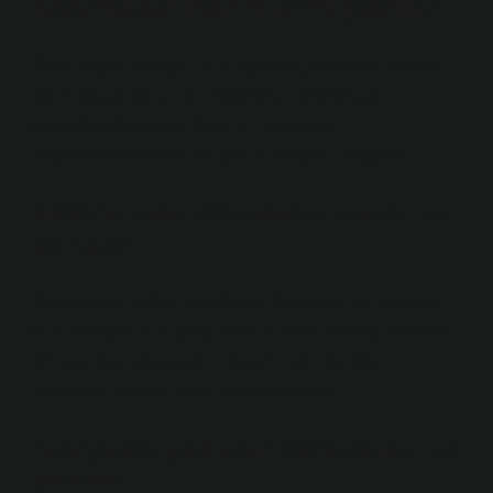
Merhaba Bahri kim yazdı?
Ömer Tuğrul İnançer’in Süleyman Çelebi’nin “Mevlid-i
Şerif” olarak da bilinen “Vesîletü’n-Necât” adlı
eserinden “Merhaba Bahri”yi dinliyoruz.
#MevlidKandili’nizin mübarek olmasını diliyorum.
Allâh’ın adın zikredelim evvela ne
demek?
Önce Allah’ın adını zikredelim. Bu cümle her kul için
farz olmuştur. Kim önce Allah’ın adını zikrederse Allah
her işini ona kolaylaştırır. Allah’ın adı her şeyin
başlangıcı olsaydı, asla bir son olmazdı.
İsmi pakin pak olur zikreyleyen ne
demek?