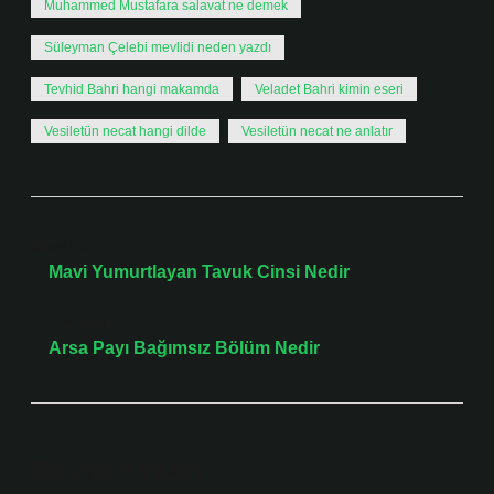
Muhammed Mustafara salavat ne demek
Süleyman Çelebi mevlidi neden yazdı
Tevhid Bahri hangi makamda
Veladet Bahri kimin eseri
Vesiletün necat hangi dilde
Vesiletün necat ne anlatır
Önceki Yazı
Mavi Yumurtlayan Tavuk Cinsi Nedir
Sonraki Yazı
Arsa Payı Bağımsız Bölüm Nedir
Bir yanıt yazın