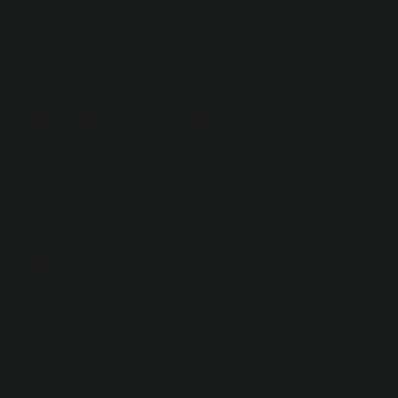
olduğu gibi özel günlerde ve kutsal gecelerde okunur
ve dileyen herkes tarafından başka zamanlarda da
okunabilir. Bir müzik terimi olarak “mevlîd”, bir tür cami
ve tekke müziği anlamına gelir.
Mevlidi Şerifi’ni ilk kim yazdı?
Osmanlı döneminde bilinen ilk mevlid, Süleyman
Çelebi’nin 1409 yılında tamamladığı Vesîletü’n-Necât
adlı eseridir.
Merhaba kimin eseri?
Toros Dağları’nın köylerindeki yas törenleri
çocukluğunu ve daha sonra romanlarını şekillendirdi.
Eserleri ayrıca filmlere, oyunlara ve bestelere ilham
kaynağı oldu. Zülfü Livaneli’nin şiirlerinden bestelediği