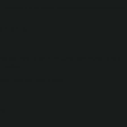
 Cevap net: 1. Ama insanlar bunu kabul etmek yerine alternatif
ğımlılığımızda.
rmaşıksa o kadar değerlidir. Bu yüzden basit cevaplar genelde
 sadeliktir.
kaymaz, bozulmaz. Daha ne olsun?
ru