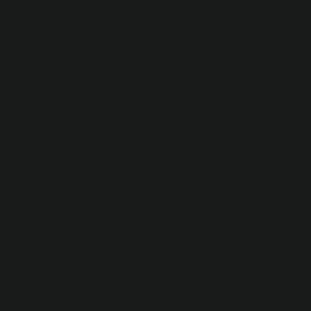
iz yere dramatize etmeyi seviyor. “1’in kare kökü nedir?” sorusu
isiyle çarpıldığında sayıyı veren değerdir. 1 × 1 = 1. Bitti.
abilir” demek istiyor. Evet, doğru, -1 × -1 = 1. Matematiksel
r o klasik tartışma: “Asıl cevap hangisi?”
ir kimlik savaşına dönüşüyor. Sanki biri “1” derse eksik
r’de sahilde oturup bunu dinlesen, yan masadan gelen sohbet
nuşuyoruz, yoksa yorum yapmayı mı seviyoruz?
atematiksel çekirdeğe sahip. Ama insanlar bu çekirdeğin etrafın