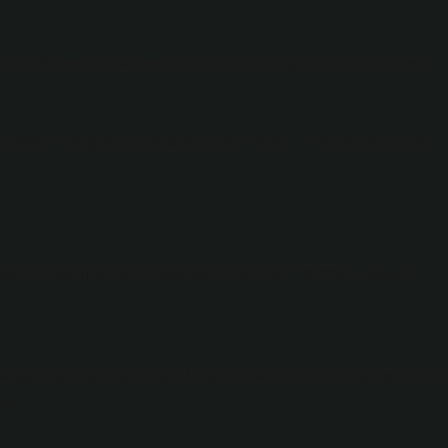
nümüzde herkes karmaşık problemlere koşarken, bu tür sorular
alışıyor. “1 değişmezliği temsil eder” falan… Yani tamam, biraz
asit bir sorunun bile “zayıf yönü olur mu?” demeyin, oluyor.
 aşırı karmaşıklaştırılıyor. İnsanlar basit bir cevabı kabul etmek
or.