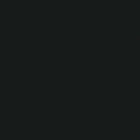
kat kat anlam eklemeyi seviyor. Sonuçta ortaya bir bilgi 
Ve dürüst olalım: İnsanlar bazen bilgi öğrenmekten çok,
1’in Kare Kökünün Güçlü Yönleri
Şimdi biraz hakkını verelim. Bu sorunun güçlü yanı asl
dokunuyor: çarpmanın tersi.
Netlik ve öğreticilik
“1’in kare kökü nedir?” sorusu, öğrencilere şunu öğret
anlamda matematiğin en stabil karakteridir. Ne büyür,
Bu, matematikte denge fikrini anlatmak için harika bi
bir eşik gibi.