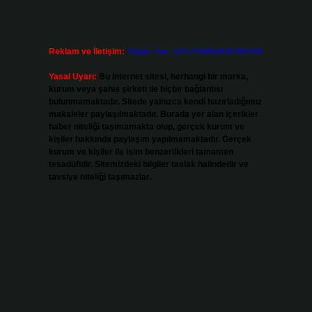
Reklam ve İletişim:
Skype: live:.cid.575569c608265c69
Yasal Uyarı:
Bu internet sitesi, herhangi bir marka,
kurum veya şahıs şirketi ile hiçbir bağlantısı
bulunmamaktadır. Sitede yalnızca kendi hazırladığımız
makaleler paylaşılmaktadır. Burada yer alan içerikler
e
haber niteliği taşımamakta olup, gerçek kurum ve
kişiler hakkında paylaşım yapılmamaktadır. Gerçek
kurum ve kişiler ile isim benzerlikleri tamamen
tesadüfidir. Sitemizdeki bilgiler taslak halindedir ve
tavsiye niteliği taşımazlar.
Sitemiz, 5651 Sayılı Kanun gereğince Bilgi Teknolojileri
ve İletişim Kurumu (BTK) tarafından onaylanmış bir Yer
Sağlayıcı olarak hizmet vermektedir. Bu nedenle, sitedeki
içerikleri proaktif olarak denetleme veya araştırma
yükümlülüğümüz bulunmamaktadır. Ancak, üyelerimiz
yazdıkları içeriklerin sorumluluğunu taşımakta olup, siteye
üye olarak bu sorumluluğu kabul etmiş sayılırlar.
Hukuka ve yasal düzenlemelere aykırı olduğunu