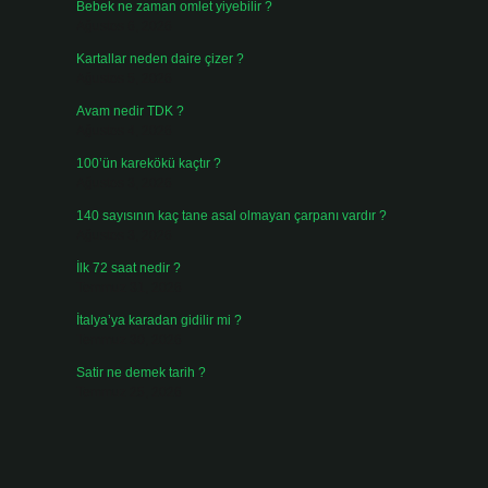
Bebek ne zaman omlet yiyebilir ?
Ağustos 6, 2026
Kartallar neden daire çizer ?
Ağustos 5, 2026
Avam nedir TDK ?
Ağustos 4, 2026
100’ün karekökü kaçtır ?
Ağustos 3, 2026
140 sayısının kaç tane asal olmayan çarpanı vardır ?
Ağustos 3, 2026
İlk 72 saat nedir ?
Temmuz 31, 2026
İtalya’ya karadan gidilir mi ?
Temmuz 30, 2026
Satir ne demek tarih ?
Temmuz 25, 2026