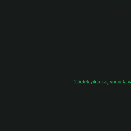
Basit bir soruya basit bir cevap vermek sizi neden raha
“1’in kare kökü nedir?” sorusunu duyduğunuzda gerçekte
var?” düşüncesi mi oluyor?
Eğer öyleyse, sorun soruda değil, bizim öğrenilmiş aşır
Sonuç Yerine Net Bir Gerçek
İlginizi Çekebilecek İçerik:
1 ördek yılda kaç yumurta y
“1’in kare kökü nedir?” sorusu matematiksel olarak çok 
genişletildiğinde -1 de devreye girer ama bu, sorunun b
Asıl mesele bu sorunun kendisi değil, ona yüklenen ger
karmaşıklaştırarak daha değerli hale getirdiklerini sanıyo