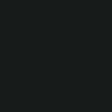
Temel düşünme becerisi
Ayrıca bu soru, insanı basit işlem yapmaya zorlar. Gü
aslında “temeli unutma” diye hafif bir tokat gibi çalışır.
Ama burada bile bazıları işi abartıp felsefe üretmeye ç
sakin.
1’in Kare Kökünün Zayıf Yönleri
Şimdi gelelim işin eğlenceli kısmına. Çünkü bu kadar b
Gereksiz karmaşıklaştırma kültürü
En büyük sorun şu: Bu soru, özellikle internet ortamında
yerine, onu daha “akademik” hale getirme yarışına giriy