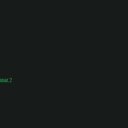
tsız ediyor?
n aklınıza ilk gelen şey 1 değil de “acaba eksik bir şey mi
ı yorum refleksimizde olabilir.
apar ?
net bir cevaba sahiptir: 1’dir. Negatif kök bağlamı
asit halini değiştirmez.
eksiz anlam katmanlarıdır. İnsanlar bazen en basit şeyleri bile
rlar. Oysa tam tersi geçerli olabilir.