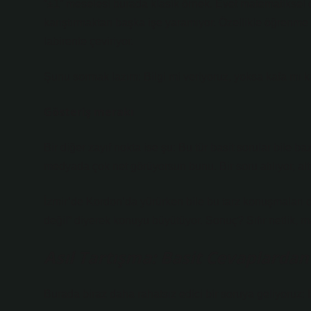
“±1” meselesi burada klasik örnek. Evet matematiksel
karıştırmaktan başka işe yaramıyor. Özellikle öğrenme a
labirente çeviriyor.
Şunu sormak lazım: Bilgi mi veriyoruz, yoksa kafa mı ka
Gösteriş merakı
Bir diğer zayıf nokta ise şu: Bu tür basit sorular bile
medyada çok net görüyorsun bunu. Bir soru atılıyor, al
İzmir’de Kordon’da yürürken bile bu tarz konuşmaları d
değil” diyerek konuyu büyütüyor. Sonuç? Sıfır netlik, 
Asıl Tartışma: Basit Cevaplarda
Burada biraz daha rahatsız edici bir soruya geliyoruz: