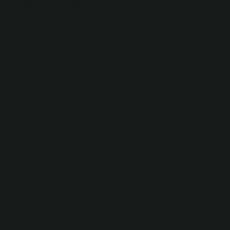
 olarak doğru ama bağlamı açıklamadan verilince kafa
şamasında olan biri için bu, basit bir soruyu gereksiz bir
rıştırıyoruz?
 bazen “bak ben bunu biliyorum” gösterisine dönüşüyor. Sosyal
tına gelen yorumların yarısı çözüm değil, ego kasma çabası.
uyuyorum: biri basit cevabı veriyor, diğeri hemen “aslında öyle
maksimum tartışma.
n Neden Kaçıyoruz?
 Biz neden basit cevapları sevmiyoruz?