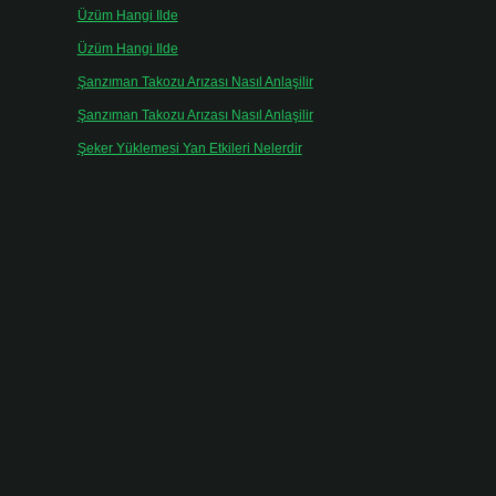
Üzüm Hangi Ilde
için
admin
Üzüm Hangi Ilde
için
Rabia
Şanzıman Takozu Arızası Nasıl Anlaşilir
için
admin
Şanzıman Takozu Arızası Nasıl Anlaşilir
için
Rüveyda
Şeker Yüklemesi Yan Etkileri Nelerdir
için
admin