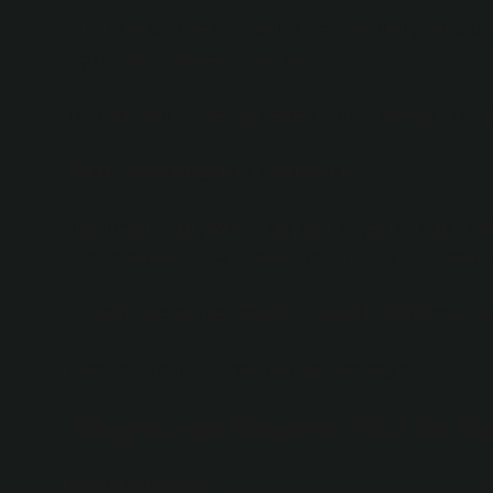
“1’in kare kökü nedir?” sorusunda bile bunu görüyoruz.
açıklamalar üretmeye çalışıyor.
Belki de sorun matematikte değil, bizim karmaşıklık ba
Basit olanın değersiz görülmesi
Toplumda sanki şöyle bir algı var: Bir şey ne kadar ka
küçümseniyor. Oysa matematikte en güçlü şeylerden biri
1 zaten matematikte referans noktasıdır. Değişmez, 
Ama yok, biz illa bir “derin anlam” katacağız.
Okuyucuya Rahatsız Edici Bir So
Şimdi dürüst olalım: