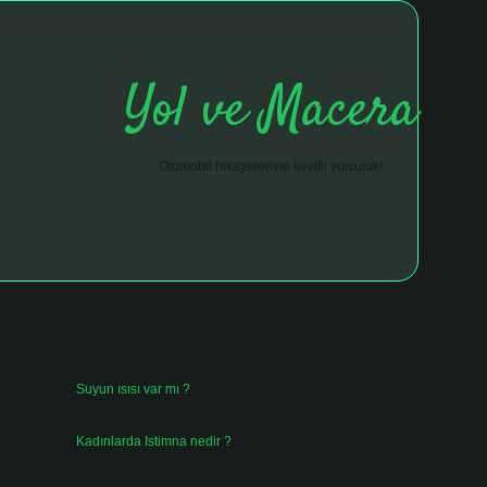
Yol ve Macera
Otomobil hikayeleriyle keyifli yolculuk!
Sidebar
hiltonbet giriş adresi
tulipbett.net
Son Yazılar
Suyun ısısı var mı ?
Ağustos 8, 2026
Kadınlarda Istimna nedir ?
Ağustos 7, 2026