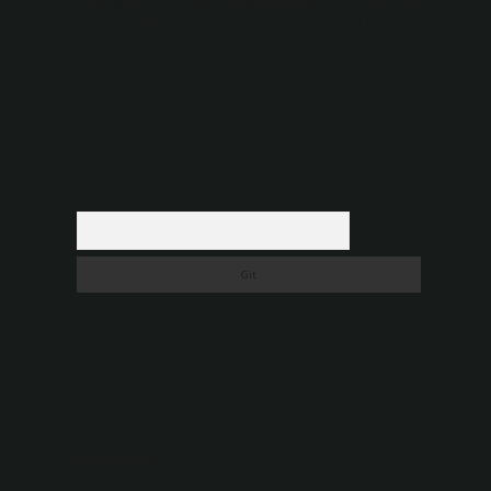
düşündüğünüz içerikleri,
backlinkpanelicomtr@gmail.com
adresine bildirmeniz halinde, ilgili içerikler yasal süre
içerisinde sitemizden kaldırılacaktır.
Arama
Son yorumlar