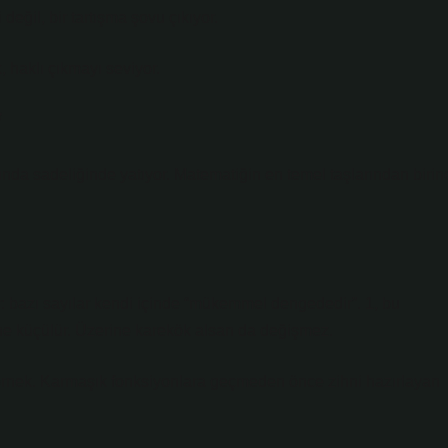
değil, bir tartışma şovu çıkıyor.
 haklı çıkmayı seviyor.
ında sadeliğinde yatıyor. Matematiğin en temel taşlarından birin
ir: bazı sayılar kendi içinde “mükemmel dengededir”. 1, bu
 ne küçülür. Üzerine karekök alsan da değişmez.
r örnek. Karmaşık fonksiyonlara geçmeden önce zihni hazırlayan