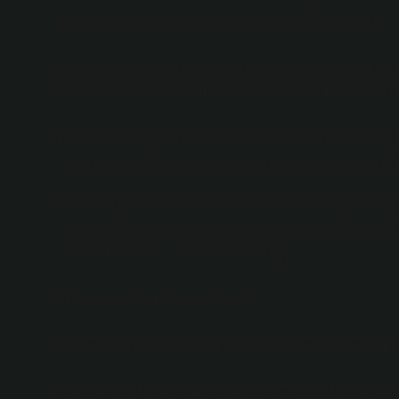
Basit Cevap, Karmaşık Gösteri
Matematikte bazı konular var ki, insanlar onları gereks
da bunlardan biri. Teknik olarak baktığında karekök, kend
Ama burada durmuyoruz. Çünkü birileri mutlaka “-1 de ol
olarak bu da doğru bir kök. Ama işte tam burada başlıyo
Bence bu noktada mesele matematikten çıkıp gereksiz b
kalacak, “±1” derse daha entelektüel görünecek. İzmi
gibi: herkes haklı ama kimse net değil.
Matematik mi, yorum mu?
Burada kritik soru şu: Biz gerçekten matematik mi ko
Çünkü “1’in kare kökü nedir?” sorusu aslında tek bir m