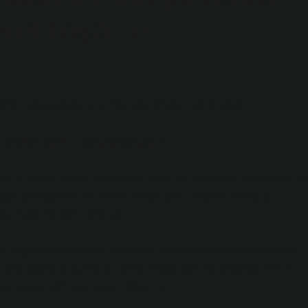
in Eleştirisi
 nedir” konusunda bilinmesi gerekenleri ele alıyoruz.
çekten Ne Soruyoruz?
or ki, sanki ilkokul matematik kitabının kenarında unutulmuş bir
uya yaklaşırken bile sanki ortada gizli bir tuzak varmış gibi
 yok matematiksel incelikler…
 geçiren ve tartışmayı seven biri olarak şunu net söyleyeyim:
reksiz gösteriş. Çünkü en temel cevap aslında oldukça net: 1’in
nin egosu tatmin olmuyor, değil mi?