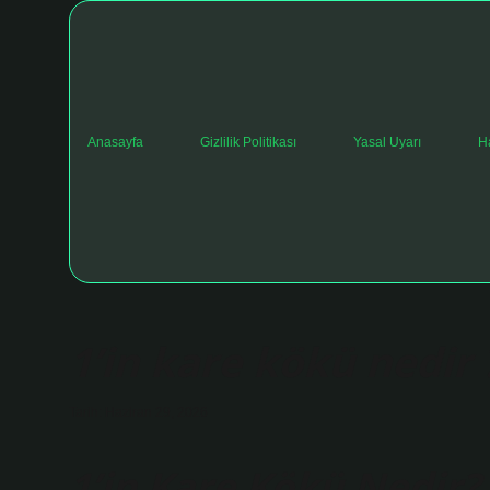
Anasayfa
Gizlilik Politikası
Yasal Uyarı
H
1’in kare kökü nedir 
Tarih: Haziran 29, 2026
1’in Kare Kökü Nedir? 