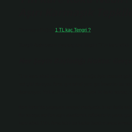
Aşırı Karmaşık Tepkiler
Okumaya Değer:
1 TL kaç Tengri ?
Sevgili Autorevers ziyaretçileri, bugün “1’in kare kökü
Her Şeyin Başladığı Nokta: Ger
“1’in kare kökü nedir?” sorusu kulağa öyle masum geliy
not gibi duruyor. Ama işin tuhaf yanı şu: İnsanlar bu sor
davranıyor. Yok kompleks sayılar, yok iki farklı sonuç,
Ben İzmir’de yaşayan, sosyal medyada biraz fazla vakit
Bu soruya verilen aşırı akademik reflekslerin yarısı ge
kare kökü 1’dir. Ama tabii bu kadar basit olunca kimse