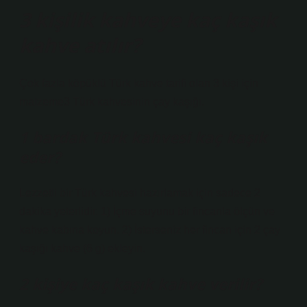
3 kişilik kahveye kaç kaşık
kahve atılır?
Çok fazla köpüklü Türk kahve tarifi olan 3 kişi için
malzeme3 Türk kahvesinin çay kaşığı.
1 bardak Türk kahvesi kaç kaşık
eder?
Lezzetli bir Türk kahvesi hazırlamak için sadece 2
dakika yeterlidir. 1) İçme suyunu bir fincanla ölçün ve
kahve kabına koyun. 2) İsterseniz her fincan için 2 çay
kaşığı kahve (6 g) ekleyin.
2 kişiye kaç kaşık kahve verilir?