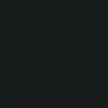
olduğu açıktır. Birçok yazar, şair ve ressam sanat
eserlerini açıklarken kahve fincanını ayırmaz.
4 kişilik kahveye kaç kaşık kahve
atılır?
Kişi başına iki çay kaşığı kahve ve bir çay kaşığı şeker
koyun ve düşük ateşte pişirmeye başlayın. Düşük
ateşte önemli bir ayrıntıdır.
100 gr Türk kahvesi kaç fincan
eder?
Bu hesaplama ile 100 gram kahve içeren 11-14 bardak
espresso elde edilebilir. Türk kahvesi için genellikle 6-7
gram kahve kullanılır. Bu, 100 gram kahve ile 14-16
bardak Türk kahvesi yapabileceğiniz anlamına gelir.