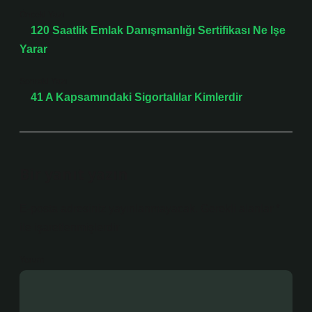
Önceki Yazı
120 Saatlik Emlak Danışmanlığı Sertifikası Ne Işe
Yarar
Sonraki Yazı
41 A Kapsamındaki Sigortalılar Kimlerdir
Bir yanıt yazın
E-posta adresiniz yayınlanmayacak.
Gerekli alanlar
*
ile işaretlenmişlerdir
Yorum