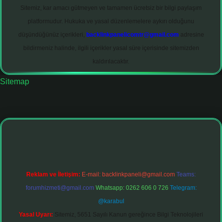
Sitemiz, kar amacı gütmeyen ve tamamen ücretsiz bir bilgi paylaşım
platformudur. Hukuka ve yasal düzenlemelere aykırı olduğunu
düşündüğünüz içerikleri,
backlinkpanelicomtr@gmail.com
adresine
bildirmeniz halinde, ilgili içerikler yasal süre içerisinde sitemizden
kaldırılacaktır.
Sitemap
.net
Reklam ve İletişim:
E-mail:
backlinkpaneli@gmail.com
Teams:
forumhizmeti@gmail.com
Whatsapp: 0262 606 0 726
Telegram:
@karabul
Yasal Uyarı:
Sitemiz, 5651 Sayılı Kanun gereğince Bilgi Teknolojileri