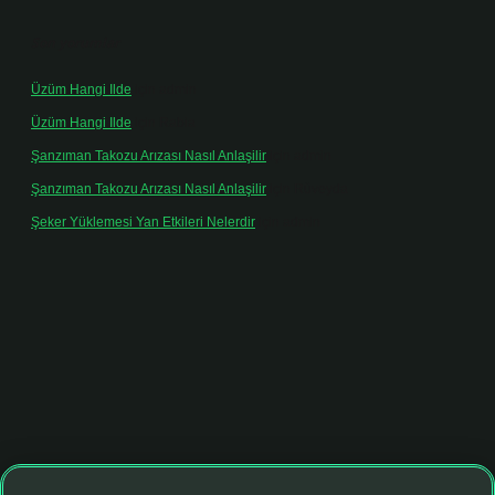
Son yorumlar
Üzüm Hangi Ilde
için
admin
Üzüm Hangi Ilde
için
Rabia
Şanzıman Takozu Arızası Nasıl Anlaşilir
için
admin
Şanzıman Takozu Arızası Nasıl Anlaşilir
için
Rüveyda
Şeker Yüklemesi Yan Etkileri Nelerdir
için
admin
.net