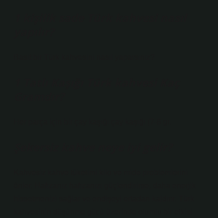
1 kişilik sade Türk kahvesi nasıl
yapılır?
Basit bir Türk kahvesini nasıl yaparsınız?
1 Tatlı Kaşığı Türk kahvesi Kaç
Gramdır?
Her parça için bir çay kaşığı çay kaşığı (7-8 gr.
Şekersiz kahve neye iyi gelir?
Kahvesiz kahve tüketimi kilo ve mide problemlerini
önler. Hafızanız hafızanızı güçlendirirse, daha enerjik
hissetmenizi sağlar ve endişeyi ortadan kaldırır. Türk
kahvesinin düşünme gücü üzerinde olumlu bir etkisi