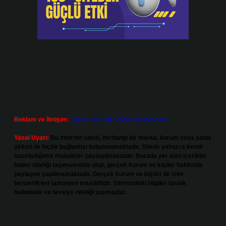
Reklam ve İletişim:
Skype: live:.cid.575569c608265c69
Yasal Uyarı:
Bu internet sitesi, herhangi bir marka, kurum veya şahıs
şirketi ile hiçbir bağlantısı bulunmamaktadır. Sitede yalnızca kendi
hazırladığımız makaleler paylaşılmaktadır. Burada yer alan içerikler
haber niteliği taşımamakta olup, gerçek kurum ve kişiler hakkında
paylaşım yapılmamaktadır. Gerçek kurum ve kişiler ile isim
benzerlikleri tamamen tesadüfidir. Sitemizdeki bilgiler taslak
halindedir ve tavsiye niteliği taşımazlar.
Sitemiz, 5651 Sayılı Kanun gereğince Bilgi Teknolojileri ve İletişim
Kurumu (BTK) tarafından onaylanmış bir Yer Sağlayıcı olarak hizmet