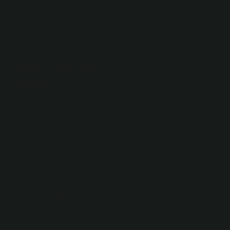
kaşığı pudra şekeri kullanıma göre ayarlanır. Kahveyi,
su ve şekeri hafifçe karıştırın ve kahvenin tamamen
suya karışmasına izin verin.
Sütlü Türk kahvesi nasıl yapılır 1
kişilik?
1 kişi için nasıl süt kahvesi yaparsınız? 1 süt Türk
kahvesi için kahve kabına 1 su bardağı süt, 1 çay kaşığı
kahve ve isteğe bağlı şeker ekleyin. Düşük ateşte
pişirin. Süt -Turkish kahvesi yoğun ve lezzetli bir içecek
sunar.
1 bardağa kaç kaşık kahve
konulur?