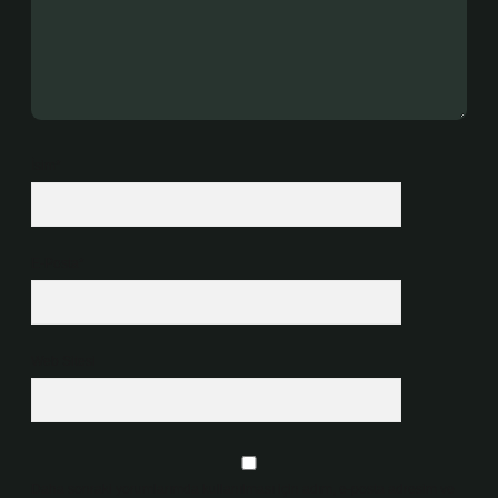
İsim*
E-Posta*
Web Sitesi
Daha sonraki yorumlarımda kullanılması için adım, e-posta adresim ve