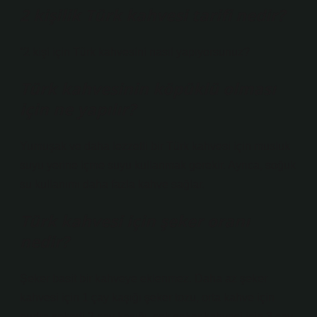
2 kişilik Türk kahvesi tarifi nedir?
“2 kişi için Türk kahvesini nasıl yapıyorsunuz?
Türk kahvesinin köpüklü olması
için ne yapılır?
Yumuşak ve daha lezzetli bir Türk kahvesi için musluk
suyu yerine içme suyu kullanmak gerekir. Ayrıca, soğuk
su kullanımı daha fazla kahve sağlar.
Türk kahvesi için şeker oranı
nedir?
Şeker basit bir kahveye eklenmez. Daha az şeker
kahvesi için 1 çay kaşığı şeker tozu, orta kahve için
pudra şekerli 2 çay kaşığı, çok şeker kahvesi için 3 çay