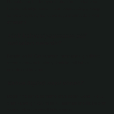
Damakta hoş bir deneyim bırakan bir filtre kahvesi
hazırlamak istiyorsanız, fincan başına 1.5 çay kaşığı
kahve ekleyin. Ayrıca kahve suyu oranına da dikkat
etmelisiniz.
Türk kahvesi yapmanın püf
noktaları nelerdir?
Burada, en iyi Türk kahvesini hazırlamak için dikkat
etmeniz gereken hileler: yüksek kaliteli kahve
çekirdekleri kullanın. .
Kahve ölçüsü nasıl olmalı?
Doğru filtre kahve demleme oranı nedir? Genellikle 15
gram kahve için 250 ml su kullanılması önerilir. Bu oran
dengeli bir tat ve yeterli kafein sunar.