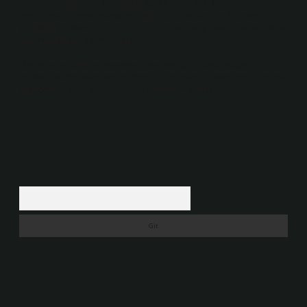
vermektedir. Bu nedenle, sitedeki içerikleri proaktif olarak denetleme
veya araştırma yükümlülüğümüz bulunmamaktadır. Ancak, üyelerimiz
yazdıkları içeriklerin sorumluluğunu taşımakta olup, siteye üye olarak bu
sorumluluğu kabul etmiş sayılırlar.
Hukuka ve yasal düzenlemelere aykırı olduğunu düşündüğünüz
içerikleri,
backlinkpanelicomtr@gmail.com
adresine bildirmeniz halinde,
ilgili içerikler yasal süre içerisinde sitemizden kaldırılacaktır.
Arama