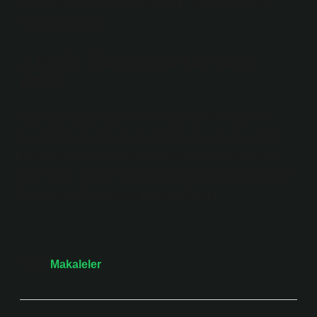
ince çekilmiş Türk kahvesi koyun. Zevkinize şeker
miktarını ekleyin.
2 kişilik filtre kahve kaç kaşık
eder?
Damakta hoş bir deneyim bırakan bir filtre kahvesi
hazırlamak istiyorsanız, fincan başına 1.5 çay kaşığı
kahve ekleyin. Ayrıca kahve suyu oranına da dikkat
etmelisiniz. Fransız basına hazırlanmak istediğiniz her
fincan için 1.5 çay kaşığı kahve ekleyin.
Tarih:
Makaleler