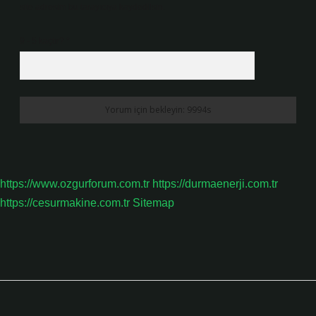
site adresim bu tarayıcıya kaydedilsin.
9 - 5 kaçtır?
*
https://www.ozgurforum.com.tr
https://durmaenerji.com.tr
https://cesurmakine.com.tr
Sitemap