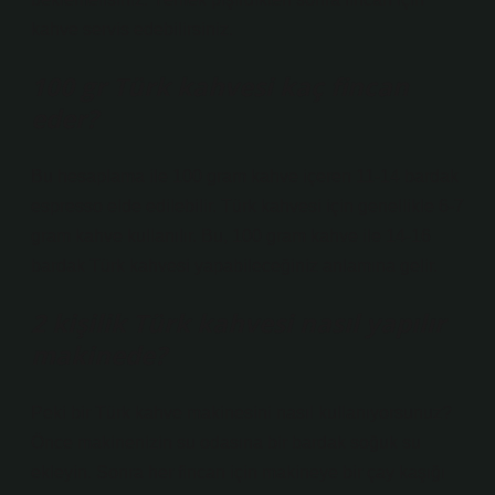
kahve servis edebilirsiniz.
100 gr Türk kahvesi kaç fincan
eder?
Bu hesaplama ile 100 gram kahve içeren 11-14 bardak
espresso elde edilebilir. Türk kahvesi için genellikle 6-7
gram kahve kullanılır. Bu, 100 gram kahve ile 14-16
bardak Türk kahvesi yapabileceğiniz anlamına gelir.
2 kişilik Türk kahvesi nasıl yapılır
makinede?
Peki bir Türk kahve makinesini nasıl kullanıyorsunuz?
Önce makinenizin su odasına bir bardak soğuk su
ekleyin. Sonra her fincan için makineye bir çay kaşığı