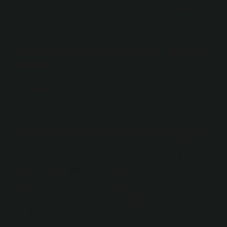
Sıcak su ve kahve çok daha lezzetli. İki Türk kahvesi
için 5 çay kaşığı kahve dökün.
1 kişilik kahveye ne kadar kahve
konur?
Malzemeler (1 kişi): Oda sıcaklığında 1 bardak içme
suyu.
3 kişilik Türk kahvesi nasıl yapılır?
3 kişi için Türk kahvesini nasıl yaparsınız? Evde 3
bardak Türk kahvesi hazırlamak için 21-24 gram Türk
kahvesine 210-240 ml su eklemelisiniz. Başka bir
deyişle, 3 kişi için 3 kişi için Türk kahvesine 3 çay
kaşığı Türk kahvesi ekleyebilirsiniz.