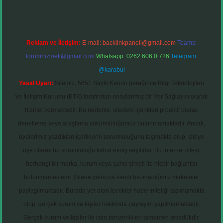
Reklam ve İletişim:
E-mail:
backlinkpaneli@gmail.com
Teams:
forumhizmeti@gmail.com
Whatsapp: 0262 606 0 726
Telegram:
@karabul
Yasal Uyarı:
Sitemiz, 5651 Sayılı Kanun gereğince Bilgi Teknolojileri
ve İletişim Kurumu (BTK) tarafından onaylanmış bir Yer Sağlayıcı olarak
hizmet vermektedir. Bu nedenle, sitedeki içerikleri proaktif olarak
denetleme veya araştırma yükümlülüğümüz bulunmamaktadır. Ancak,
üyelerimiz yazdıkları içeriklerin sorumluluğunu taşımakta olup, siteye
üye olarak bu sorumluluğu kabul etmiş sayılırlar. Bu internet sitesi,
herhangi bir marka, kurum veya şahıs şirketi ile hiçbir bağlantısı
bulunmamaktadır. Sitede yalnızca kendi hazırladığımız makaleler
paylaşılmaktadır. Burada yer alan içerikler haber niteliği taşımamakta
olup, gerçek kurum ve kişiler hakkında paylaşım yapılmamaktadır.
Gerçek kurum ve kişiler ile isim benzerlikleri tamamen tesadüfidir.