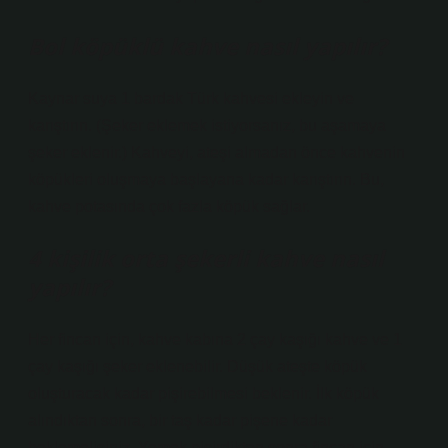
Bol köpüklü kahve nasıl yapılır?
Kaynar suya 1 bardak Türk kahvesi ekleyin ve
karıştırın. (Şeker eklemek istiyorsanız, bu aşamaya
şeker eklenir.) Kahveyi, ateşi almadan önce kahvenin
köpükleri oluşmaya başlayana kadar karıştırın. Bu,
kahve potasında çok fazla köpük sağlar.
4 kişilik orta şekerli kahve nasıl
yapılır?
Her fincan için, kahve kabına 2 çay kaşığı kahve ve 1
çay kaşığı şeker eklenebilir. Düşük ateşte köpük
oluşturacak kadar pişirebilmesi beklenir. İlk köpük
alındıktan sonra, bir taş kadar pişene kadar
beklemelisiniz. Yemek pişirdikten sonra fincan için