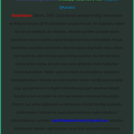
@karabul
Yasal Uyarı:
Sitemiz, 5651 Sayılı Kanun gereğince Bilgi Teknolojileri
ve İletişim Kurumu (BTK) tarafından onaylanmış bir Yer Sağlayıcı olarak
hizmet vermektedir. Bu nedenle, sitedeki içerikleri proaktif olarak
denetleme veya araştırma yükümlülüğümüz bulunmamaktadır. Ancak,
üyelerimiz yazdıkları içeriklerin sorumluluğunu taşımakta olup, siteye
üye olarak bu sorumluluğu kabul etmiş sayılırlar. Bu internet sitesi,
herhangi bir marka, kurum veya şahıs şirketi ile hiçbir bağlantısı
bulunmamaktadır. Sitede yalnızca kendi hazırladığımız makaleler
paylaşılmaktadır. Burada yer alan içerikler haber niteliği taşımamakta
olup, gerçek kurum ve kişiler hakkında paylaşım yapılmamaktadır.
Gerçek kurum ve kişiler ile isim benzerlikleri tamamen tesadüfidir.
Sitemiz, kar amacı gütmeyen ve tamamen ücretsiz bir bilgi paylaşım
platformudur. Hukuka ve yasal düzenlemelere aykırı olduğunu
düşündüğünüz içerikleri,
backlinkpanelicomtr@gmail.com
adresine
bildirmeniz halinde, ilgili içerikler yasal süre içerisinde sitemizden