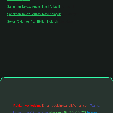
Şanzıman Takozu Arızası Nasıl Anlaşilir
için
admin
Şanzıman Takozu Arızası Nasıl Anlaşilir
için
Rüveyda
Şeker Yüklemesi Yan Etkileri Nelerdir
için
admin
tonbet giriş adresi
tulipbett.net
Reklam ve İletişim:
E-mail:
backlinkpaneli@gmail.com
Teams:
forumhizmeti@gmail.com
Whatsapp: 0262 606 0 726
Telegram: