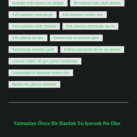
Bebeğin kırkı çıkınca ne değişir
Bir kadının kırkı nasıl çıkarılır
Kırk basması nasıl geçer
Kırk basması neden olur
Kırk basması nedir diyanet
Kırk çıkarma dinimizde var mı
Kırk çıkınca ne olur
Kırklanmak ne anlama gelir
Kırklanmak nereden gelir
Kırklara karışmak dinen ne demek
Lohusa neden 40 gün yalnız bırakılmaz
Lohusalıkta al basması neden olur
Neden 40 çıkması beklenir
Önceki Yazı
Yatmadan Önce Bir Bardak Su Içersek Ne Olur