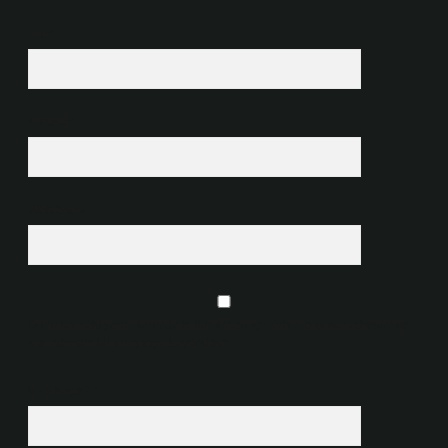
İsim*
E-Posta*
Web Sitesi
Daha sonraki yorumlarımda kullanılması için adım, e-posta adresim ve
site adresim bu tarayıcıya kaydedilsin.
9 - 5 kaçtır?
*