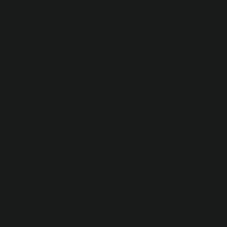
Kırklara karışmak dinen ne
demek?
Kırklı yıllara uyum sağlamak. AÇIKLAMANIN
AÇIKLAMASI: Bir insana artık görünmez olmamak.
Lohusalıkta al basması neden
olur?
Doğum sonrası ateş, yaygın olarak “albasti” olarak
bilinir ve yeni doğum yapmış veya düşük yapmış
kadınlarda görülür, tedavi edilmediği takdirde ölüme yol
açan bir sorundur. Doğum sırasında yetersiz hijyen
nedeniyle idrar yollarında iltihaplanma ve ateşin
artmasıyla oluşur.