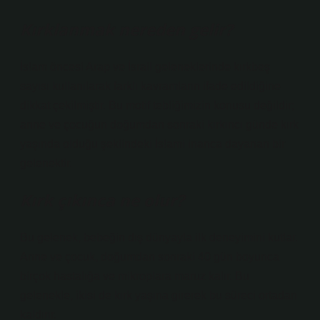
Kırklanmak nereden gelir?
İslam öncesi Arap ve İsrail geleneklerinde kırkbeş
sayısı kullanılarak farklı kavramların ifade edildiğine
dikkat çekilmiştir. Bu motif tebliğimizin konusu değildir;
anne ve çocuğun doğumdan sonraki kırkıncı günde kırk
yaşında olduğu şeklindeki İslami inanca dayanan bir
gelenektir.
Kırk çıkınca ne olur?
Bu gelenek, bebeğin dış dünyayla ilk deneyimini kutlar.
Anne ve çocuk, doğumdan sonraki 40 gün boyunca
birçok hastalığa ve mikroplara maruz kalır. Bu
gelenekle, ikisi de kırk yaşına girerek bu süreci ortadan
kaldırır.