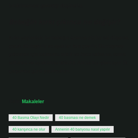
bırakılmaması gerektiği düşünülür.
Bebeğin kırkı çıkınca ne değişir?
Kırklı yaşlardaki bir bebeğin üzerine ölü bir sal düşerse,
çocuk düzleştirilir ve ayakları ters çevrilir. Düzleşmeyi
gidermek için balmumu eritilir ve önce kafasına, sonra
kollarına ve ayaklarına dökülür. Ancak bu işlem ayın ilk
çarşamba günü yapılmalıdır.
Tarih:
Makaleler
40 Basma Olayı Nedir
40 basması ne demek
40 karışınca ne olur
Annenin 40 banyosu nasıl yapılır