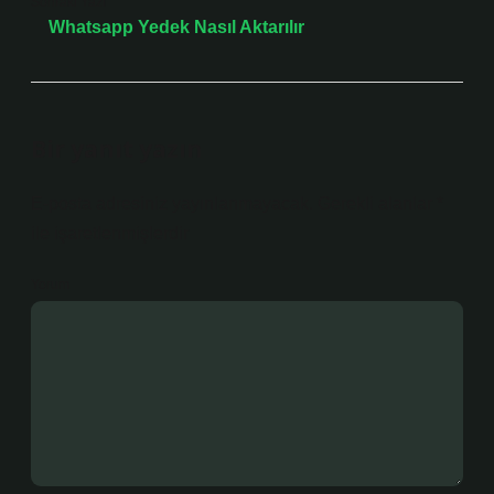
Sonraki Yazı
Whatsapp Yedek Nasıl Aktarılır
Bir yanıt yazın
E-posta adresiniz yayınlanmayacak.
Gerekli alanlar
*
ile işaretlenmişlerdir
Yorum