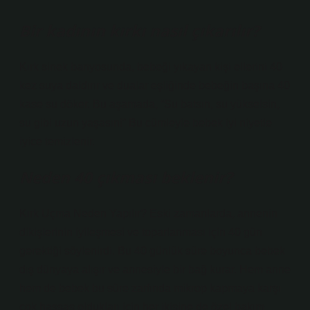
Bir kadının kırkı nasıl çıkarılır?
Kırk sinek banyosunda, bebeği yıkayan kişi ellerini 40
kez suya daldırır ve dualar eşliğinde bebeğin başına 40
kase su döker. Bu aşamada, “Su batsın, su yükselsin,
su gibi uzun yaşasın!” Bu cümleyle bebek iyi niyetle
iyice temizlenir.
Neden 40 çıkması beklenir?
Kırk Uçma Neden Yapılır? Eski zamanlarda, annenin
dikişlerinin iyileşmesi ve toparlanması için 40 gün
gerektiği söylenirdi. Bu 40 günlük süre boyunca bebek
dış dünyaya alışır ve annesiyle bir bağ kurar. Hem anne
hem de bebek bu süre zarfında mikrop kapmaya karşı
çok hassas oldukları için her ikisine de özel bakım