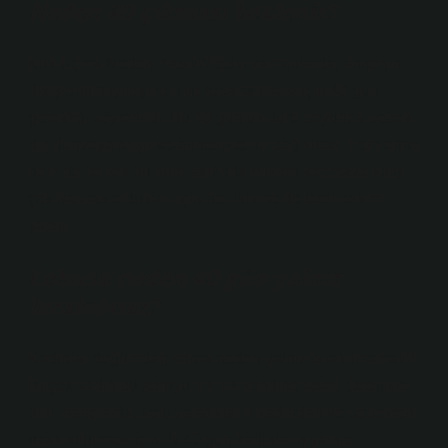
Neden 40 çıkması beklenir?
Kırk Uçma Neden Yapılır? Eski zamanlarda, annenin
dikişlerinin iyileşmesi ve toparlanması için 40 gün
gerektiği söylenirdi. Bu 40 günlük süre boyunca bebek
dış dünyaya alışır ve annesiyle bir bağ kurar. Hem anne
hem de bebek bu süre zarfında mikrop kapmaya karşı
çok hassas oldukları için her ikisine de özel bakım
yapılır.
Lohusa neden 40 gün yalnız
bırakılmaz?
Kadınlar doğumdan sonra neden yalnız bırakılmamalı?
Birçok kadın bu soruyu sık sık kendine sorar. Özellikle
dini inançlarda, kötü yaratıkların kadından ve bebekten
uzak tutulması için ilk 40 gün kadınların yalnız