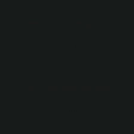
uzak tutulması için ilk 40 gün kadınların yalnız
bırakılmaması gerektiği düşünülür.
Kırklanmak ne anlama gelir?
Yörede, bebeğin ve annesinin doğumdan sonra çeşitli
uygulamalarla yıkanarak kötü ruhlardan korunması
işlemine “Kırklama” denir. Bu işlemi yapmak için önce
kırk tane taş toplanır; taşlar yıkanır ve banyo yaparken
kullanılacak su kabına atılır.
Annenin 40 banyosu nasıl yapılır?
Banyo suyu hazırlandıktan sonra, kırkma annesi bebeği
40 kez suya sokar ve çıkarır. Bu sudan, bebek için 40
kase ve anne için 40 kase alınır. Banyo bittikten sonra,
bu ayrılmış su anne ve bebeğin başlarının üzerine