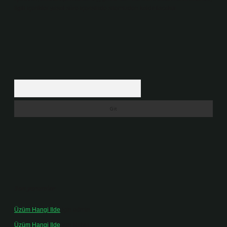
ilgili içerikler yasal süre içerisinde sitemizden kaldırılacaktır.
Arama
Son yorumlar
Üzüm Hangi Ilde
için
admin
Üzüm Hangi Ilde
için
Rabia