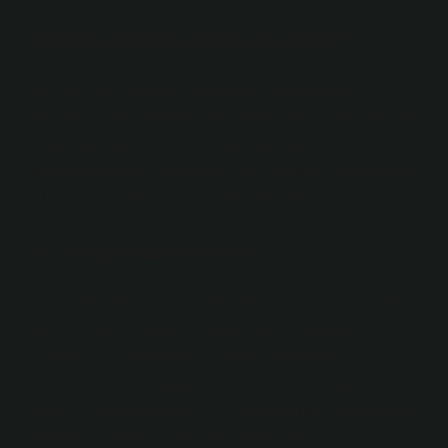
Kırk basması nedir diyanet?
Kırk yaş üstü kişilerin, bahsedilen varlıklardan
korunmadıkları takdirde birbirlerine saldırabileceklerine
veya siyah sahipler tarafından saldırıya
uğrayabileceklerine inanılır. Kırklı yaşlarda gerçekleşen
bu baskı olaylarına “Kırklı Döngüler” denir.
40 karışınca ne olur?
Kırklı yaşlardaki iki kadın bir arada bulunamaz, çünkü
kırklı yaşların karışabileceğine inanılır. Kadınlar
birbirlerini gördüklerinde birbirleriyle ekmek
alışverişinde bulunurlar. Bunu, bebeklerin karışmaması
veya güçsüzleşmemesi için yaparlar. Bu iş yapılmazsa
bebeklerin güçsüz kalıp öleceğine inanılır.