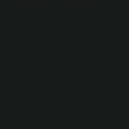
Kırk basması neden olur?
Kırklı yaşlarındaki bir kadın, başka bir çocuk dünyaya
geldiğinde kırk yaşına girer. Doğumdan kırk gün sonra,
bir şeyin çocuğa basıp onu yaraladığından şüphelenilir.
Kırkıncı doğum günü, çocuk için kırkıncı gün anlamına
gelir. Anne çaresizleşir, bebek huzursuz ve güçsüz hale
gelir.
40 basması ne demek?
Annelik ve çocuğun doğumdan sonraki kırk gün
içindeki hastalığı popüler kültürde “kırk dakika” olarak
adlandırılır. Bu kırk gün boyunca anne ve çocuğu
hastalıktan, nazardan ve kötü etkilerden korumak için
çeşitli önlemler alınır. Bu nedenle anne ve çocuk kırk
gün içinde ziyaretçilerden korunur.