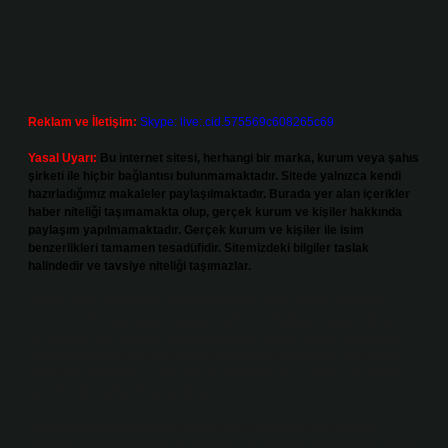
Reklam ve İletişim:
Skype: live:.cid.575569c608265c69
Yasal Uyarı:
Bu internet sitesi, herhangi bir marka, kurum veya şahıs
şirketi ile hiçbir bağlantısı bulunmamaktadır. Sitede yalnızca kendi
hazırladığımız makaleler paylaşılmaktadır. Burada yer alan içerikler
haber niteliği taşımamakta olup, gerçek kurum ve kişiler hakkında
paylaşım yapılmamaktadır. Gerçek kurum ve kişiler ile isim
benzerlikleri tamamen tesadüfidir. Sitemizdeki bilgiler taslak
halindedir ve tavsiye niteliği taşımazlar.
Sitemiz, 5651 Sayılı Kanun gereğince Bilgi Teknolojileri ve İletişim
Kurumu (BTK) tarafından onaylanmış bir Yer Sağlayıcı olarak hizmet
vermektedir. Bu nedenle, sitedeki içerikleri proaktif olarak denetleme
veya araştırma yükümlülüğümüz bulunmamaktadır. Ancak, üyelerimiz
yazdıkları içeriklerin sorumluluğunu taşımakta olup, siteye üye olarak bu
sorumluluğu kabul etmiş sayılırlar.
Hukuka ve yasal düzenlemelere aykırı olduğunu düşündüğünüz
içerikleri,
backlinkpanelicomtr@gmail.com
adresine bildirmeniz halinde,