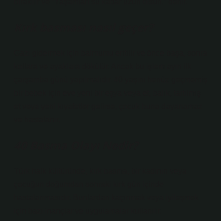
bırakılır ve “Yaşamları su kadar uzun olsun.” denir.
Kırk basması nasıl geçer?
Gazı gidermek için balmumu eritilir ve önce başa, sonra
kollara ve ayaklara dökülür. Ancak bu işlem ayın ilk
çarşamba günü yapılmalıdır. 40 yaşını henüz geçmemiş
bir bebek için eve yeni bir eşya veya et, balık, tartılmış
et veya yeni kıyafetler gelirse, çocuk buna dayanamaz
ve hastalanır.
40 Basma Olayı Nedir?
Türk halk kültüründe, kırk basma, bir kadının veya
çocuğun doğumdan sonraki kırk gün içinde
hastalanmasıdır. Bunlardan kaçınmak veya iyileşmek
için bazı inançlar ve uygulamalar kullanılır.