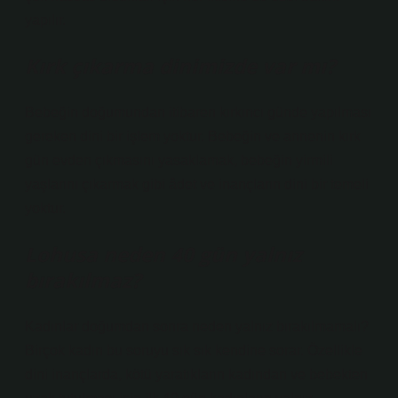
yapılır.
Kırk çıkarma dinimizde var mı?
Bebeğin doğumundan itibaren kırkıncı günde yapılması
gereken dini bir işlem yoktur. Bebeğin ve annenin kırk
gün evden çıkmasını yasaklamak, bebeğin yirmili
yaşlarını çıkarmak gibi âdet ve inançların dini bir temeli
yoktur.
Lohusa neden 40 gün yalnız
bırakılmaz?
Kadınlar doğumdan sonra neden yalnız bırakılmamalı?
Birçok kadın bu soruyu sık sık kendine sorar. Özellikle
dini inançlarda, kötü yaratıkların kadından ve bebekten