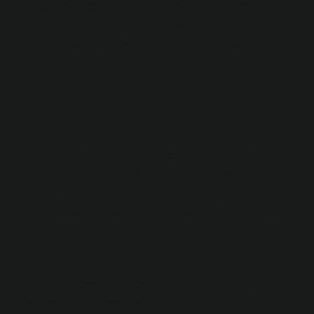
oluşan ve genellikle 30 dakikadan az süren daha kısa
bir müzik albümüdür. EP, extended play anlamına gelir
ve 2 ila 9 şarkıdan oluşan ve genellikle 30 dakikadan
az süren daha kısa bir müzik albümüdür.
Şarkı albümü nedir?
Bir müzik albümü, başlangıçta müzik kayıtları içeren
vinil plaklar ve LP’ler biçiminde bir eserdir. Zamanla,
kaset, CD ve MP3 gibi dijital formatlar da ortaya
çıkmıştır. Müzik albümleri genellikle dekoratif kapaklar
(albüm kapağı) ve albüm notlarıyla fiziksel olarak satılır.
4 Şarkılık albüme ne denir?
EP’ler (İngilizce anlamı: extended play, “long play”)
ortalama bir albümden daha kısa olan ve genellikle 4-5