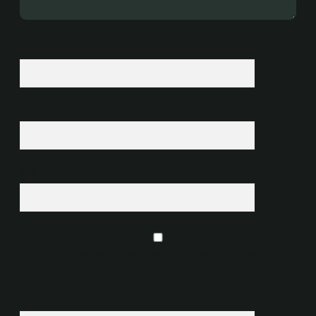
İsim*
E-Posta*
Web Sitesi
Daha sonraki yorumlarımda kullanılması için adım, e-posta adresim ve
site adresim bu tarayıcıya kaydedilsin.
7 + 8 kaçtır?
*