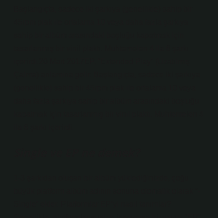
Başlangıçta, sadece iki şarkıya (genellikle) sahip bir
45rpm plak ile ortalama 10 veya daha fazla şarkıya
sahip bir albüm arasındaki boşluğu kapatmak için
tasarlanmış bir vinil plaktı. Muhtemelen 4 ila 6 şarkı
içerirdi.20 Mart 2017EP, “Extended Play” (Uzatılmış
Çalma) anlamına gelir. Başlangıçta, sadece iki şarkıya
(genellikle) sahip bir 45rpm plak ile ortalama 10 veya
daha fazla şarkıya sahip bir albüm arasındaki boşluğu
kapatmak için tasarlanmış bir vinil plaktı. Muhtemelen 4
ila 6 şarkı içerirdi.
Single ve EP ne demek?
1-3 şarkıdan oluşan bir albüm yüklediğinizde, çoğu
büyük platform albüm adının sonuna otomatik olarak “-
Single” ekler. Platformlar EP’yi nasıl tanımlar?
Genellikle, platformlar şunları içeriyorsa bir yayını “EP”