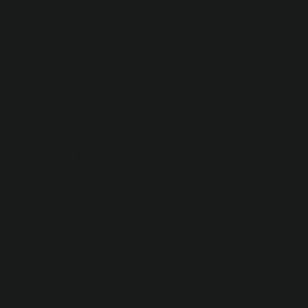
Mini albümler – temelde bir albümdür, ancak yalnızca
birkaç parçadan oluşur. Bazı mini albümler 5-6
parçadan oluşur ve 4 şarkı ile başlık
parçasının/parçalarının enstrümantal versiyonundan
oluşur. Albüm – genellikle 10 veya daha fazla parçadan
oluşan tam uzunlukta albüm. 14 Nisan 2019Mini
albümler – temelde bir albümdür, ancak yalnızca birkaç
parçadan oluşur. Bazı mini albümler 5-6 parçadan
oluşur ve 4 şarkı ile başlık parçasının/parçalarının
enstrümantal versiyonundan oluşur. Albüm – genellikle
10 veya daha fazla parçadan oluşan tam uzunlukta
albüm.
EP çıkarmak ne demek?
EP, “Extended Play” (Uzatılmış Çalma) anlamına gelir.