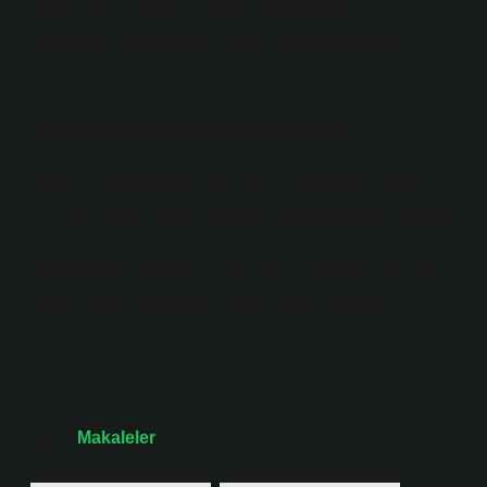
satın alma ve dünya çapında dijital indirme için
yayınlandı. “Everybody” parçası tanıtım döngüsü için
baş tekli olarak seçildi.
Mixtape albüm ne demek?
Bu terim 1980’lerden kalmadır ve genellikle bir kaset,
CD veya dijital çalma listesinde bulunan kendi kendine
yaratılmış bir müzik derlemesini tanımlar. Bu terim
1980’lerden kalmadır ve genellikle bir kaset, CD veya
dijital çalma listesinde bulunan kendi kendine
yaratılmış bir müzik derlemesini tanımlar.
Tarih:
Makaleler