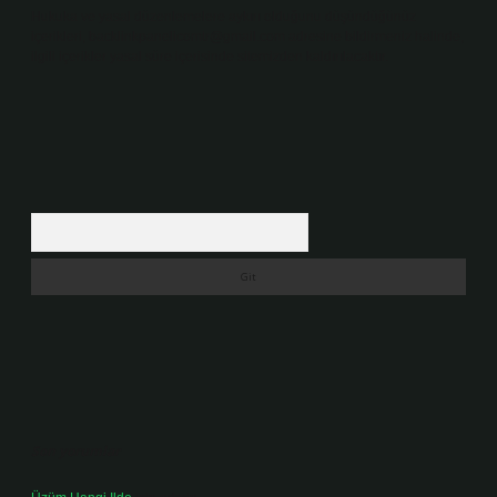
Hukuka ve yasal düzenlemelere aykırı olduğunu düşündüğünüz
içerikleri,
backlinkpanelicomtr@gmail.com
adresine bildirmeniz halinde,
ilgili içerikler yasal süre içerisinde sitemizden kaldırılacaktır.
Arama
Son yorumlar