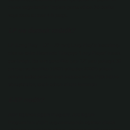
olarak değerlendirir: Toplam çalma süresi 30 dakika
veya daha az olan 4-6 parça.
LP ne demek müzik?
LP (Long Play – 12″ – 33 rpm) Long Play’in kısaltılmışı
olan bu terim ülkemizde Türkçeye “Long Player” olarak
çevrilmiştir. Bu isim genellikle çapı 12″ yani yaklaşık 30
cm olan ve özellikle 1960’lı yıllardan 2000’li yılların
sonuna kadar popüler olan plaklara verilir. Plak haline
dönüştürülen, tercih edilen albüm formatıdır.
E-EP nedir?
AEP Eğitmen Eğitim Programı, Aile Eğitim
Programı’nın (AEP) uygulanmasında eğitmen olarak