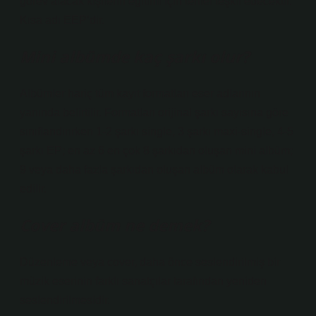
görev alacak kişilerin eğitimi için temel teşkil edecektir.
Kısa adı EEP’dir.
Mini albümde kaç şarkı olur?
Albümler hariç tüm kayıt formatları eser adlarının
yanında belirtilir. Formatları orijinal şarkı sayısına göre
sınıflandırırken 1-2 şarkı single, 3 şarkı maxi-single, 4-5
şarkı EP; en az 6 en çok 8 şarkıdan oluşan mini albüm;
9 veya daha fazla şarkıdan oluşan albüm olarak kabul
edilir.
Cover albüm ne demek?
Düzenleme veya cover, daha önce seslendirilmiş bir
müzik eserinin farklı sanatçılar tarafından yeniden
seslendirilmesidir.