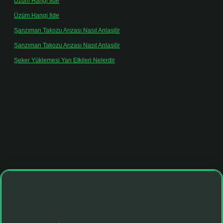
Üzüm Hangi Ilde
için
admin
Üzüm Hangi Ilde
için
Rabia
Şanzıman Takozu Arızası Nasıl Anlaşilir
için
admin
Şanzıman Takozu Arızası Nasıl Anlaşilir
için
Rüveyda
Şeker Yüklemesi Yan Etkileri Nelerdir
için
admin
onbet giriş adresi
tulipbett.net