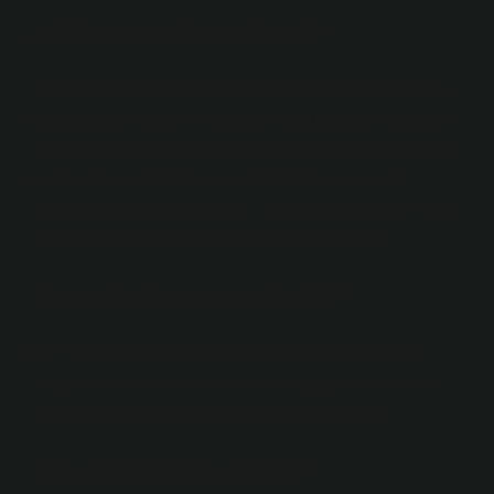
Albüm nasıl hazırlanır?
Yeni bir albüm oluşturun. Android telefonunuzda veya
tabletinizde Google Fotoğraflar uygulamasını kullanın.
Google hesabınızda oturum açın. Bir fotoğrafa dokunup
basılı tutun, ardından yeni albümünüze eklemek
istediğiniz fotoğrafları seçin. .. albüm. İsteğe bağlı: Yeni
albümünüze ekleyin. Bitti’ye bir başlık ekleyin.
Kısa albümlere ne denir?
EP: “Extended Play” ifadesinin kısaltması olan EP,
standart bir tam albümden önemli ölçüde daha kısa
olan “mini albümler” için kullanılan bir isimdir.
Maxi single kaç şarkı?