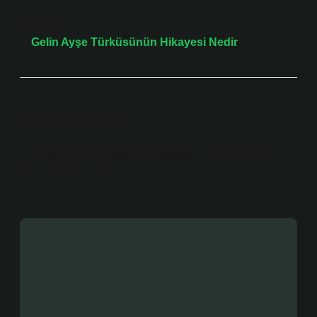
Sonraki Yazı
Gelin Ayşe Türküsünün Hikayesi Nedir
Bir yanıt yazın
E-posta adresiniz yayınlanmayacak.
Gerekli alanlar
*
ile işaretlenmişlerdir
Yorum