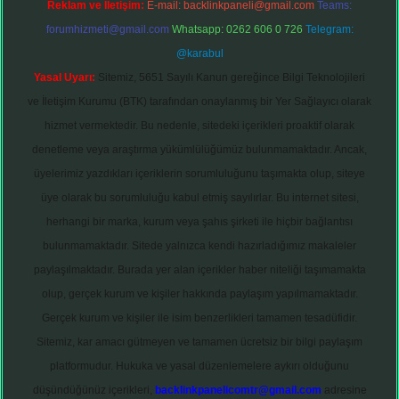
Reklam ve İletişim:
E-mail:
backlinkpaneli@gmail.com
Teams:
forumhizmeti@gmail.com
Whatsapp: 0262 606 0 726
Telegram:
@karabul
Yasal Uyarı:
Sitemiz, 5651 Sayılı Kanun gereğince Bilgi Teknolojileri
ve İletişim Kurumu (BTK) tarafından onaylanmış bir Yer Sağlayıcı olarak
hizmet vermektedir. Bu nedenle, sitedeki içerikleri proaktif olarak
denetleme veya araştırma yükümlülüğümüz bulunmamaktadır. Ancak,
üyelerimiz yazdıkları içeriklerin sorumluluğunu taşımakta olup, siteye
üye olarak bu sorumluluğu kabul etmiş sayılırlar. Bu internet sitesi,
herhangi bir marka, kurum veya şahıs şirketi ile hiçbir bağlantısı
bulunmamaktadır. Sitede yalnızca kendi hazırladığımız makaleler
paylaşılmaktadır. Burada yer alan içerikler haber niteliği taşımamakta
olup, gerçek kurum ve kişiler hakkında paylaşım yapılmamaktadır.
Gerçek kurum ve kişiler ile isim benzerlikleri tamamen tesadüfidir.
Sitemiz, kar amacı gütmeyen ve tamamen ücretsiz bir bilgi paylaşım
platformudur. Hukuka ve yasal düzenlemelere aykırı olduğunu
düşündüğünüz içerikleri,
backlinkpanelicomtr@gmail.com
adresine