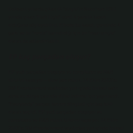
Doksanlı yıllarda çıkan ilk “single”ın Neco’nun 1991
yılında çıkan “Hafif Light” isimli 4 şarkılık kaseti
olduğunu söyleyebiliriz. Elbette bu kaset, içerisinde 4
şarkı ve bir “remix” barındırdığı için bir “maxi-single”
olarak da adlandırılabilir.
EP kaç parçadan oluşur?
EP yedi parçadan oluşuyor ve complextro ve R&B
türlerini kapsıyor – slow jam müzik. 14 Ekim 2013’te
SM Entertainment tarafından yurt içinde fiziksel satın
alma ve dünya çapında dijital indirme için yayınlandı.
“Everybody” parçası tanıtım döngüsü için baş tekli
olarak seçildi. EP yedi parçadan oluşuyor ve
complextro ve R&B müzik türlerini kapsıyor. 14 Ekim
2013’te SM Entertainment tarafından yurt içinde fiziksel