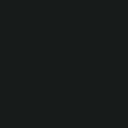
3 Şarkılık albüme ne denir?
Daha sonra birkaç şarkıya uygun EP’ler ve ardından
albüm formatlarına uygun LP’ler yayınlandı. Bugün, bu
tarihi gelişimin etkisi altında, tamamen dijital olsalar
bile, tek şarkılık albümlere hala single, iki veya üç
şarkılık albümlere ise EP deniyor.
Bir albüm kaç şarkıdan oluşur?
Başka bir deyişle, 6’dan fazla şarkı içeren eserlere
albüm denir. Albümler genellikle 6 ila 15 şarkıdan
oluşur.
EP en fazla kaç şarkı olur?
EP, extended play anlamına gelir ve 2 ila 9 şarkıdan