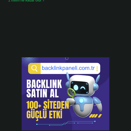
1 milim ne kadar olur ?
Temmuz 24, 2026