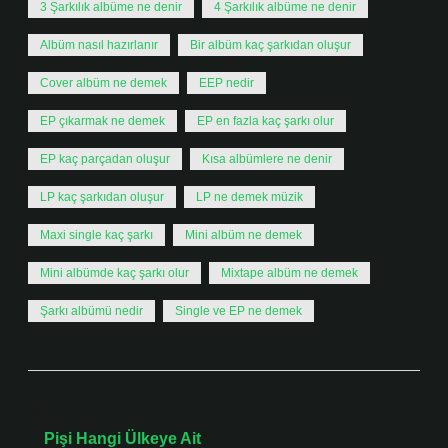
3 Şarkılık albüme ne denir
4 Şarkılık albüme ne denir
Albüm nasıl hazırlanır
Bir albüm kaç şarkıdan oluşur
Cover albüm ne demek
EEP nedir
EP çıkarmak ne demek
EP en fazla kaç şarkı olur
EP kaç parçadan oluşur
Kısa albümlere ne denir
LP kaç şarkıdan oluşur
LP ne demek müzik
Maxi single kaç şarkı
Mini albüm ne demek
Mini albümde kaç şarkı olur
Mixtape albüm ne demek
Şarkı albümü nedir
Single ve EP ne demek
Önceki Yazı
Pişi Hangi Ülkeye Ait