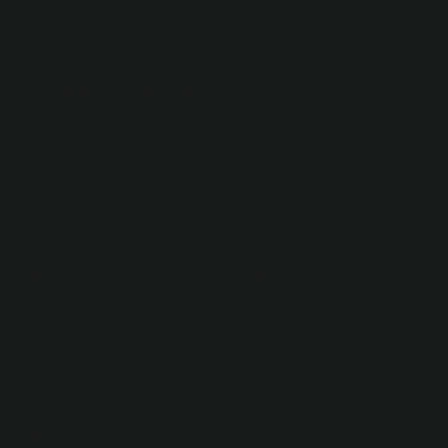
şarkı içeren kayıtlardır. Underground albümler de EP
olarak düşünülebilir.
LP kaç şarkıdan oluşur?
Genellikle 4-6 şarkıdan oluşurlar ve genellikle yarım
saatten az sürerler. Üç şarkı olduğunda, sanatçılar
buna genellikle “maxising” derler. Ayrıca “longplay”
anlamına gelen LP terimi de vardır.
Kısa albümlere ne denir?
EP: “Extended Play” ifadesinin kısaltması olan EP,
standart bir tam albümden önemli ölçüde daha kısa
olan “mini albümler” için kullanılan bir isimdir.
Mini albüm ne demek?