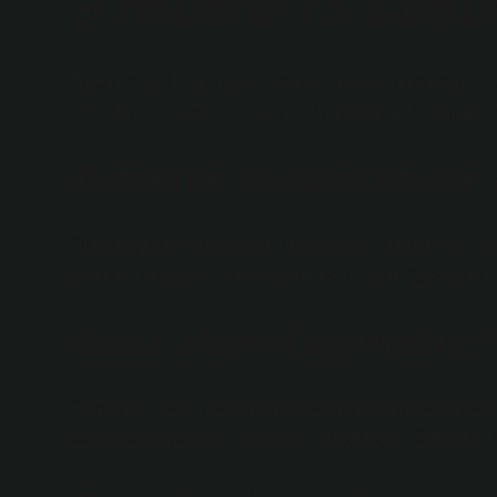
9 metre 15 sant
Futbol mucidi, İngilizlerin serbest vuruşu kazandığı il
FIFA İngiliz birimini kullanıyor. Bu nedenle, 10 ünitemi
9 metre 15 santim ne
Futbol oyunlarında (doğru olan) barajın kaldırılması o
(penaltı noktasına olan mesafe) ve 18 satır *[gerginlik
Ceza alanı kaç metre?
Ceza alanı, kale alanından daha büyük olan kale alanı i
belirlenen ölçümler, ceza alanı (18 yd) için 16.5 m’dir.