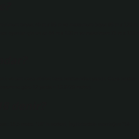
e?
ğu minimum boyut, 45 m x 90 m ve maksimum boyut 90 m x 120 m.
arası oyunlar için en az 64 m x 100 m ve maksimum 75 m x 110 
adar?
enir ve tüm ceza ofisleri ceza noktasından yapılır. Ceza noktası
m sistemine göre 12 yarda = 10.9728 metre).
8 denir?
lması: 16,5 metre. “18” in nedeni, İngilizlerdeki uzunluğun “18