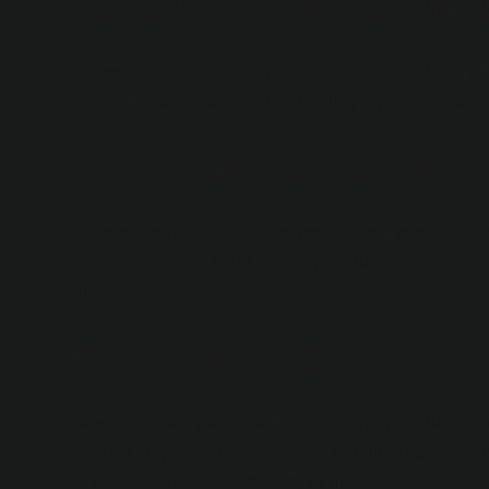
Penaltı çizgisi kaç me
Her ceza alanında kale kutuplarının ortasında 11 m. (12 
merkezi ceza noktası 9.15 m’dir. (10 yds) Yarıçap üzerine
9 15 nedir futbolda?
Futbolda penaltı alanının dışında bulunan ve ceza alan
metre hattı ortalandı. Bu çizgi, oyuncuların penaltı at
kullanılır.
Futbolda 9.15 nedir?
Savunma amacıyla, toptan 9.15 m olan oyunculara “Ann
konumunu işaret ediyor. Hedefler doğrudan serbest vur
kendi yarım alanında ise baraj kurulamaz.