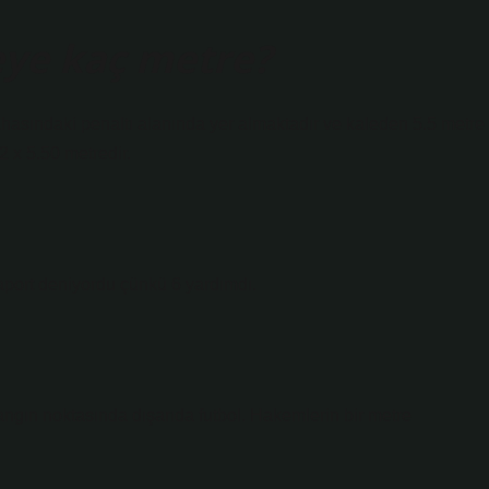
eye kaç metre?
sahasındaki penaltı alanında yer almaktadır ve kaleden 5.5 metre
2 x 5.50 metredir.
aport deniyordu çünkü 6 yardımdı.
ngın noktasında dışarıda futbol. Hakemlerin bir metre