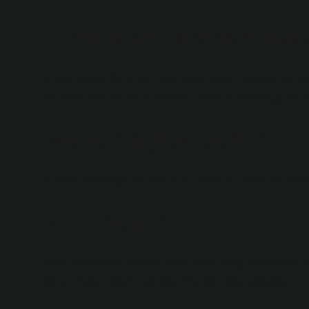
Futbolda kaleden kal
Alpas olarak da bilinen kale alanı veya Alpas, futbol 
(6 metre) satırda yer almaktadır. Alanın büyüklüğü 18.3
Neden 6 pas denir?
Alanın büyüklüğü 18.32 x 5.50 metredir. Buna Altı Pas
9.15 nedir?
Baraj arasındaki mesafe arasındaki baraj arasındaki ya
kullanmadan gözleriyle kesmesi gereken uzunluk.