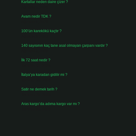
Kartallar neden daire çizer ?
Ağustos 5, 2026
Avam nedir TDK ?
Ağustos 4, 2026
100’ün karekökü kaçtır ?
Ağustos 3, 2026
140 sayısının kaç tane asal olmayan çarpanı vardır ?
Ağustos 3, 2026
İlk 72 saat nedir ?
Temmuz 31, 2026
.
İtalya’ya karadan gidilir mi ?
Temmuz 30, 2026
Satir ne demek tarih ?
Temmuz 25, 2026
Aras kargo’da adıma kargo var mı ?
Temmuz 25, 2026