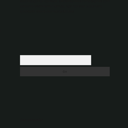
düşündüğünüz içerikleri,
backlinkpanelicomtr@gmail.com
adresine bildirmeniz halinde, ilgili içerikler yasal süre
içerisinde sitemizden kaldırılacaktır.
m
Arama
Son yorumlar