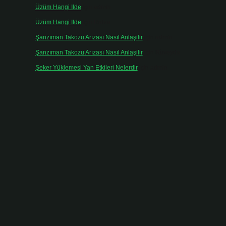
Üzüm Hangi Ilde
için
admin
Üzüm Hangi Ilde
için
Rabia
Şanzıman Takozu Arızası Nasıl Anlaşilir
için
admin
Şanzıman Takozu Arızası Nasıl Anlaşilir
için
Rüveyda
Şeker Yüklemesi Yan Etkileri Nelerdir
için
admin