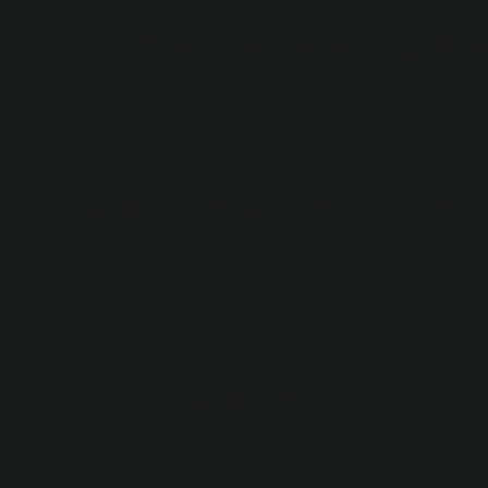
Futbol kuralları 12 m
12. Oyun sırasında yasadışı hareketlerden sonra, oyunc
Dolaylı serbest vuruşta, top rakiplerden biri veya takı
Kale mesafe kaç metr
Kale direkleri ve üst kutuplar ahşap, metal veya diğer o
dikdörtgen, yuvarlak veya elips olmalı ve oyuncular içi
mesafe 7.32 m’dir (8 metre), üst kutunun alt kenarının 
Süper Lig sahası kaç 
Genel Bilgi Seçimi Kapasitesi: 47430 Açılış: Oyun Alan