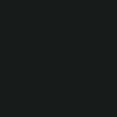
terir?
ına kıyasla yaklaşık 2 cm’lik bir ölçüm eksikliği yapabilir.
asıdır, çünkü kancadan başlar.
elir?
sahasındaki penaltı alanında yer almaktadır ve kaleden 5.5 metre
32 x 5.50 metredir. Buna Alpas deniyordu çünkü 6 yardımdı.
ır?
trenin uzunluk birimi: Dönüştürülürken santimetre cinsinden