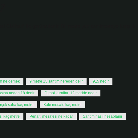
?
si CM harfi ile görüntülenir. Bir metre yüz santimetreye karşılık
im ne demek
9 metre 15 santim nereden gelir
915 nedir
sına neden 18 denir
Futbol kuralları 12 madde nedir
rçek saha kaç metre
Kale mesafe kaç metre
isi kaç metre
Penaltı mesafesi ne kadar
Santim nasıl hesaplanır