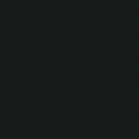
Metre kaç cm kısa gös
İstemci, metal kancalar nedeniyle normal bir ölçüm cihaz
Bunun nedeni, ölçümün duvara veya toprağa dokunmam
Altıpas ismi nereden g
Alpas olarak da bilinen kale alanı veya Alpas, futbol 
(6 metre) satırda yer almaktadır. Alanın büyüklüğü 18.
Santim nasıl hesaplan
1 cm = 10 mm. 1 m = 100 cm. 1 km = 1000 m. – Santime
belirtilen uzunluk 10 ile çarpılır.