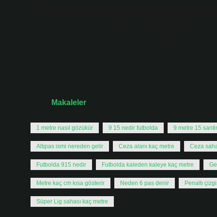
1 metre nasıl gözükür
Ölçüm birimi M harfiyle görüntülenir ve santimetre ünite
gelir. Yani 1 m = 100 cm gösterilir.
Tarih:
Makaleler
1 metre nasıl gözükür
9 15 nedir futbolda
9 metre 15 sant
Altıpas ismi nereden gelir
Ceza alanı kaç metre
Ceza saha
Futbolda 915 nedir
Futbolda kaleden kaleye kaç metre
Ge
Metre kaç cm kısa gösterir
Neden 6 pas denir
Penaltı çizg
Süper Lig sahası kaç metre