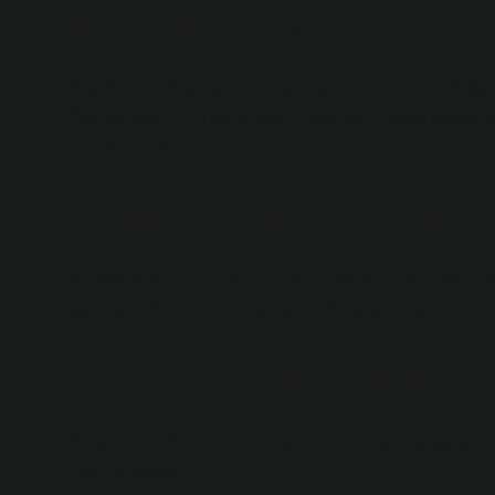
Gerçek saha kaç metr
Boyutlar. FIFA’ya göre, bir oyun alanının sahip oldu
Öte yandan, FIFA yarışmalarından resmi veya uluslar
olarak belirlenir.
Penaltı mesafesi ne k
Penaltı atışının yapıldığı beyaz noktaya ceza noktası d
kale hattından 11 metre uzaklıktadır (veya İngiliz biri
Ceza sahasına neden 1
Bilgi – Penaltı alanının ön hattının kale hattına kaldırı
Yum” olmasıdır.