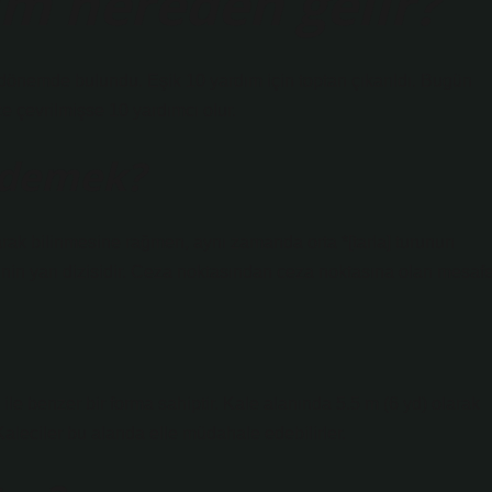
im nereden gelir?
k dönemde bulundu. Eşik 10 yardım için toptan çıkarıldı. Bugün
ze çevrilmişse 10 yardımcı olur.
 demek?
larak bilinmesine rağmen, aynı zamanda orta *[tarla] turunun
] ‘nin yarı dizisidir. Ceza noktasından ceza noktasına olan mesafe
le benzer bir forma sahiptir. Kale alanında 5.5 m (6 yd) olarak
 Kaleciler bu alanda elle müdahale edebilirler.