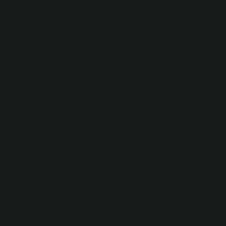
tre?
yds) Bir ceza noktası işaretlenmiştir. Penaltı alanının dışında,
 bir daire yay çizilir.
ı hatlarıyla biten geri ödeme, 9.15 metrelik yönetiminde 9.15
ışlarında topun 9.15 metre arkasında olmasını sağlamak için
e” denir. Hakem, topun konumunu ve barajın geçici sprey ile
uştan puanlanabilir. Serbest Kick Faules ekibi maruz kalırsa,