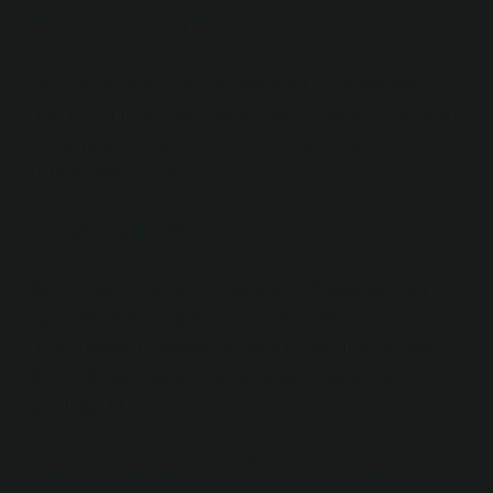
Akım nedir kısaca tanımı?
Akım, elektronların tam bir devredeki bir noktadan
geçme hızıdır. En basit haliyle: akım = akış. Amper (AM-
pir) veya amper, akımı ölçmek için kullanılan
uluslararası birimdir.
Resimde akım ne demek?
Sanatta yenilikler getiren ve vizyon, duygu ve anlayış
açısından farklılık gösteren harekete “sanat hareketi”
denir. Başka bir deyişle, bir hareket belirli bir tarihsel
dönemde aynı sanat anlayışına sahip sanatçıların
topluluğudur.
Sanat sanat içindir hangi akım?