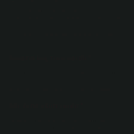
Heykel, 3. Resim, 4. Müzik, 5. Edebiyat (şiir ve
düzyazı), 6. Sahne sanatları (dans ve tiyatro), 7.
Sinema ve film, 8. Medya sanatları (radyo, televizyon
ve fotoğrafçılık), 9. Çizim roman, 10. Video oyunları
veya elektronik sanat ve genel olarak dijital sanat
biçimleri.
Sanatın kaç türü vardır?
Sanat dalları ve özellikleri – 7 sanat dalını biliyoruz!
Herkesin bildiği gibi sanatın 7 dalı vardır: mimari,
heykel, resim, edebiyat, müzik, tiyatro ve sinema.
Kaç tane akım vardır?
Elektrikte iki farklı akım türü vardır: doğru akım (DC
veya DC) ve alternatif akım (AA veya AC). Bu akım