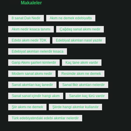
Tarih:
Makaleler
8 sanat Dalı Nedir
Akım ne demek edebiyatta
Akım nedir kısaca tanımı
Çağdaş sanat akımı nedir
Edebi akım nedir TDK
Edebiyat akımları nasıl yazılır
Edebiyat akımları nelerdir kısaca
Garip Akımı şairleri kimlerdir
Kaç tane akım vardır
Modern sanat akımı nedir
Resimde akım ne demek
Sanat akımları kaç tanedir
Sanat fikir akımları nelerdir
Sanat sanat içindir hangi akım
Sanatın kaç türü vardır
Şiir akımı ne demek
Şiirde hangi akımlar kullanılır
Türk edebiyatındaki edebi akımlar nelerdir