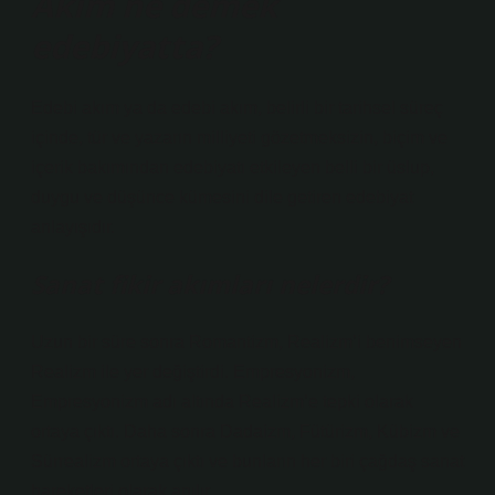
Akım ne demek
edebiyatta?
Edebi akım ya da edebi akım, belirli bir tarihsel süreç
içinde, tür ve yazarın milliyeti gözetmeksizin, biçim ve
içerik bakımından edebiyatı etkileyen belli bir üslup,
duygu ve düşünce kümesini dile getiren edebiyat
anlayışıdır.
Sanat fikir akımları nelerdir?
Uzun bir süre sonra Romantizm, Realizm’i benimseyen
Realizm ile yer değiştirdi. Empresyonizm,
Empresyonizm adı altında Realizm’e tepki olarak
ortaya çıktı. Daha sonra Dadaizm, Fütürizm, Kübizm ve
Sürrealizm ortaya çıktı ve bunların her biri çağdaş sanat
hareketleri olarak anılır.