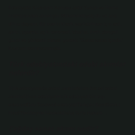
Edebiyatta Klasisizm Konusu antik Yunan ve Roma
mitolojisinden alınmıştır. Mükemmeliyetçidir ve ana
diline dayanır. Bir eserin klasik sayılabilmesi için asil,
akılcı, uyumlu, açık, evrensel, idealist, ılımlı, dengeli,
güzel ve görkemli olması gerekir. “Sanat sanat içindir.”
Kavramı benimsenmiştir.
Türk edebiyatındaki edebi akımlar
nelerdir?
Türk edebiyatında edebi akımlarİslam öncesi edebi
akımlarDivan edebiyatıHalk edebiyatıDin dışı
edebiyatDini-Tasavvuf edebiyatıTürkçe-i BasitSebk-i
HindîYerelleşme hareketiDaha fazla makale…
Çağdaş sanat akımı nedir?