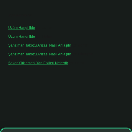
Son yorumlar
Üzüm Hangi Ilde
için
admin
Üzüm Hangi Ilde
için
Rabia
Şanzıman Takozu Arızası Nasıl Anlaşilir
için
admin
Şanzıman Takozu Arızası Nasıl Anlaşilir
için
Rüveyda
Şeker Yüklemesi Yan Etkileri Nelerdir
için
admin
iltonbet giriş adresi
tulipbett.net