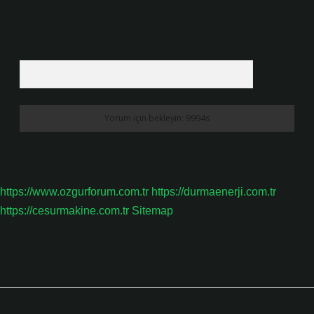
Daha sonraki yorumlarımda kullanılması için adım, e-posta adresim ve
site adresim bu tarayıcıya kaydedilsin.
9 - 5 kaçtır?
*
https://www.ozgurforum.com.tr
https://durmaenerji.com.tr
https://cesurmakine.com.tr
Sitemap