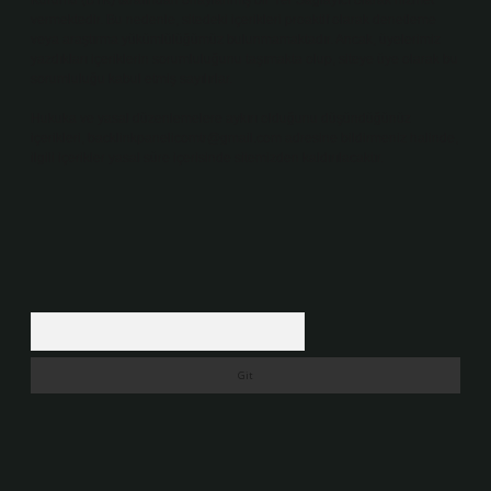
Kurumu (BTK) tarafından onaylanmış bir Yer Sağlayıcı olarak hizmet
vermektedir. Bu nedenle, sitedeki içerikleri proaktif olarak denetleme
veya araştırma yükümlülüğümüz bulunmamaktadır. Ancak, üyelerimiz
yazdıkları içeriklerin sorumluluğunu taşımakta olup, siteye üye olarak bu
sorumluluğu kabul etmiş sayılırlar.
Hukuka ve yasal düzenlemelere aykırı olduğunu düşündüğünüz
içerikleri,
backlinkpanelicomtr@gmail.com
adresine bildirmeniz halinde,
ilgili içerikler yasal süre içerisinde sitemizden kaldırılacaktır.
Arama