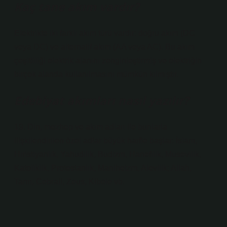
Kaç tane akım vardır?
Elektrikte iki farklı akım türü vardır: doğru akım (DC
veya DC) ve alternatif akım (AA veya AC). Bu akım
çeşitliliği elektrik alanını zenginleştirmiş ve elektriğin
birçok alanda kullanılmasını mümkün kılmıştır.
Edebiyat akımları nasıl yazılır?
19. Din, mezhep ve akım adları ile bunlarla
ilişkilendirilen özel adlar büyük harfle başlar: İslam,
Hıristiyanlık, Yahudilik, Budizm, Hanefilik, Musevilik,
Katoliklik, Protestanlık, Maniheizm, Alevilik; Allah,
Tanrı, Cebrail, Zeus, Kibele vb.