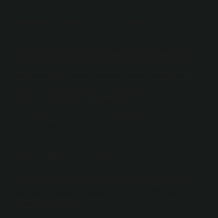
Sanat akımları kaç tanedir?
Geçmişten günümüze sanat akımlarıGotik Sanat. Gotik
sanata geçmeden önce, bu akımın gelişimine zemin
hazırlayan Romanesk sanattan kısaca bahsetmek
gerekir. … 2. Rönesans. … 3. Maniyerizm. …Barok
sanat. … 5. Rokoko. … Neoklasisizm. … 7.
Romantizm. … 8. Gerçekçilik.Daha fazla makale…•14
Ağustos 2021
Şiir akımı ne demek?
Şiir, roman veya hikâye bir sanat anlayışına dayanır ve
aynı sanat anlayışına dayanan eserler edebiyat ve
şiirde hareketler yaratır.