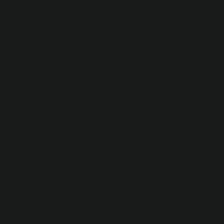
Çağdaş sanat; Bunlar modern sanatın yerini alan ve
20. yüzyılı şekillendiren fikirlerdir. Ve sıklıkla
postmodern sanat olarak tanımlanır. Çağdaş sanat,
“bugünün sanatı” veya bugün yaratılan sanat anlamına
gelir. İlk olarak 1960’larda ve 1970’lerde popüler oldu.
Modern sanat akımı nedir?
Modern sanat, genellikle 1880’lerin
Empresyonistlerinden 1960’lara ve 1970’lere kadar
uzanan sanat dönemidir. Sanatta modernizmin temeli,
ressamların dünyayı gördükleri gibi tasvir etmeyi
bırakmasıyla atılmıştır.
8 sanat Dalı Nedir?