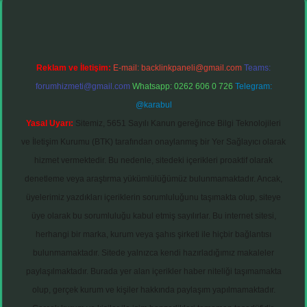
Reklam ve İletişim:
E-mail:
backlinkpaneli@gmail.com
Teams:
forumhizmeti@gmail.com
Whatsapp: 0262 606 0 726
Telegram:
@karabul
Yasal Uyarı:
Sitemiz, 5651 Sayılı Kanun gereğince Bilgi Teknolojileri
ve İletişim Kurumu (BTK) tarafından onaylanmış bir Yer Sağlayıcı olarak
hizmet vermektedir. Bu nedenle, sitedeki içerikleri proaktif olarak
denetleme veya araştırma yükümlülüğümüz bulunmamaktadır. Ancak,
üyelerimiz yazdıkları içeriklerin sorumluluğunu taşımakta olup, siteye
üye olarak bu sorumluluğu kabul etmiş sayılırlar. Bu internet sitesi,
herhangi bir marka, kurum veya şahıs şirketi ile hiçbir bağlantısı
bulunmamaktadır. Sitede yalnızca kendi hazırladığımız makaleler
paylaşılmaktadır. Burada yer alan içerikler haber niteliği taşımamakta
olup, gerçek kurum ve kişiler hakkında paylaşım yapılmamaktadır.