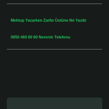
Önceki Yazı
Mektup Yazarken Zarfın Üstüne Ne Yazılır
Sonraki Yazı
0850 460 60 60 Nerenin Telefonu
Bir yanıt yazın
E-posta adresiniz yayınlanmayacak.
Gerekli alanlar
*
ile işaretlenmişlerdir
Yorum