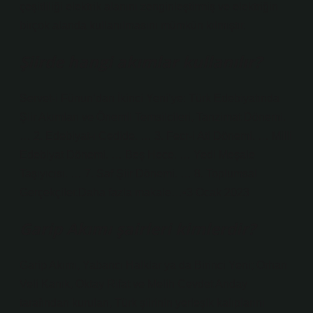
çeşitliliği elektrik alanını zenginleştirmiş ve elektriğin
birçok alanda kullanılmasını mümkün kılmıştır.
Şiirde hangi akımlar kullanılır?
Servet-i Fünun’dan İkinci Yeni’ye: Türk Edebiyatında
Şiir Akımları ve Önemli Temsilcileri, Tanzimat Dönemi.
… 2. Edebiyat-ı Cedide. … 3. Fecr-i Ati Dönemi. … Milli
Edebiyat Dönemi. … Beş Hece. … Yedi Meşale
Taşıyıcısı. … 7. Saf Şiir Dönemi. … 8. Toplumsal
Gerçekçiler.Daha fazla makale…•3 Ocak 2023
Garip Akımı şairleri kimlerdir?
Garip Akımı, Yabancı Halklar ya da Birinci Yeni; Orhan
Veli Kanık, Oktay Rifat ve Melih Cevdet Anday
tarafından kurulan, Türk şiirinin yerleşik kalıplarını