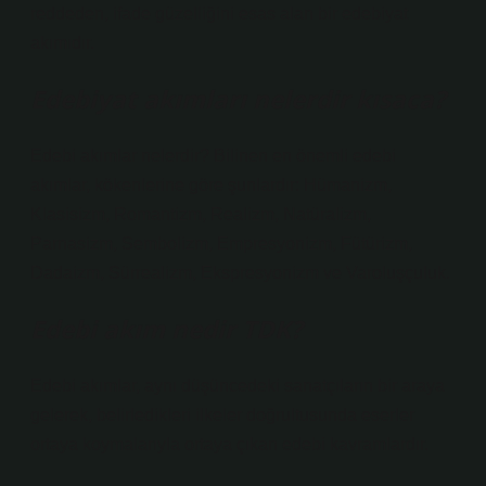
reddeden, ifade güzelliğini esas alan bir edebiyat
akımıdır.
Edebiyat akımları nelerdir kısaca?
Edebi akımlar nelerdir? Bilinen en önemli edebi
akımlar, kökenlerine göre şunlardır: Hümanizm,
Klasisizm, Romantizm, Realizm, Natüralizm,
Parnasizm, Sembolizm, Empresyonizm, Fütürizm,
Dadaizm, Sürrealizm, Ekspresyonizm ve Varoluşçuluk.
Edebi akım nedir TDK?
Edebi akımlar, aynı düşüncedeki sanatçıların bir araya
gelerek, belirledikleri ilkeler doğrultusunda eserler
ortaya koymalarıyla ortaya çıkan edebi kavramlardır.