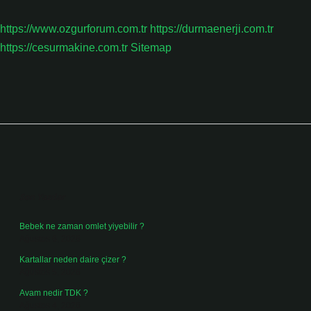
https://www.ozgurforum.com.tr
https://durmaenerji.com.tr
https://cesurmakine.com.tr
Sitemap
Sidebar
Son Yazılar
Bebek ne zaman omlet yiyebilir ?
Ağustos 6, 2026
Kartallar neden daire çizer ?
Ağustos 5, 2026
Avam nedir TDK ?
Ağustos 4, 2026