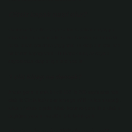
Ciltsiz kapak nasıl olur?
Günümüzde, ciltsiz veya karton kapaklar en yaygın
kapak türleri arasındadır. Ciltsiz baskılar, sert kapaklı
baskılardan çok daha yaygındır. Bu kitapların çok ince
bir karton kapağı vardır. Bu kapak türü, az sayıda
sayfası olan kitaplar için tercih edilir.
1 cilt kitap ne demek?
Ancak genel olarak bir cilt 100 ile 200 sayfa arasında
olabilir. Cilt (kitap) ne anlama gelir? Bir kitabın kapağı,
kitabın fiziksel dışıdır. Kitabı korur ve genellikle kitabın
başlığını, yazarını ve diğer bilgilerini içerir.
Karton kapak ciltli demek mi?