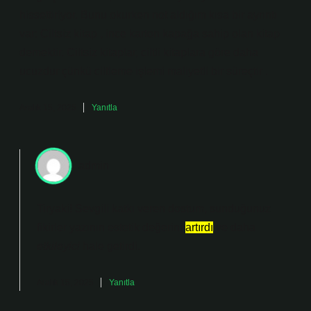
hissettiriyor. Bunu okurken not aldığım kısa bir ayrıntı
var: Ciltsiz kitap , ince karton kapağa sahip olan kitap
demektir. Ciltsiz kitaplar, ciltli kitaplara göre daha
ucuzdur çünkü ciltleme işlemi maliyetli bir süreçtir .
Aralık 15, 2025
Yanıtla
admin
Tiryaki! Sevgili katkı veren dostum, sunduğunuz
fikirler yazının estetik değerini
artırdı
ve daha
etkileyici
hale getirdi.
Aralık 15, 2025
Yanıtla