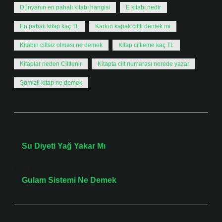
Dünyanın en pahalı kitabı hangisi
E kitabı nedir
En pahalı kitap kaç TL
Karton kapak ciltli demek mi
Kitabın ciltsiz olması ne demek
Kitap ciltleme kaç TL
Kitaplar neden Ciltlenir
Kitapta cilt numarası nerede yazar
Şömizli kitap ne demek
Önceki Yazı
Su Diyeti Yağ Yakar Mı
Sonraki Yazı
Gulam Sistemi Ne Demek