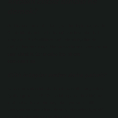
Kitabın ciltsiz olması ne
demek?
Sert kapaklı bir kitabın kalın, sert bir dış kapağı vardır.
Ciltsiz kitapların ince bir kapağı vardır ve standart
kitaplardır. Bu özelliklere bağlı olarak fiyatları da
değişir. İsterseniz aynı kitabın sert kapaklı versiyonunu
satın alarak kütüphanenize özel bir eser
ekleyebilirsiniz.
Ciltli kitaplar neden daha pahalı?
Kapakları karton kitaplardan daha serttir, bu yüzden
fiyatları genellikle 5-10 lira daha pahalıdır. Aldığınız
kitabı tekrar tekrar okumayı planlıyorsanız, ciltli
versiyonunu satın almak daha iyi bir seçimdir, çünkü
ciltsiz versiyondan daha dayanıklıdır.