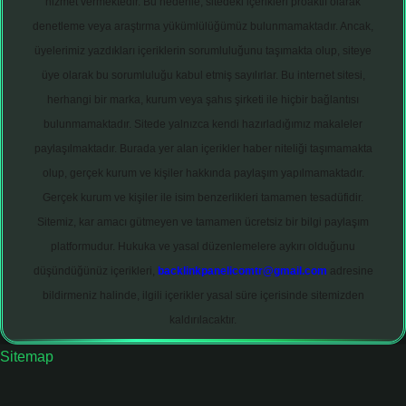
hizmet vermektedir. Bu nedenle, sitedeki içerikleri proaktif olarak
denetleme veya araştırma yükümlülüğümüz bulunmamaktadır. Ancak,
üyelerimiz yazdıkları içeriklerin sorumluluğunu taşımakta olup, siteye
üye olarak bu sorumluluğu kabul etmiş sayılırlar. Bu internet sitesi,
herhangi bir marka, kurum veya şahıs şirketi ile hiçbir bağlantısı
bulunmamaktadır. Sitede yalnızca kendi hazırladığımız makaleler
paylaşılmaktadır. Burada yer alan içerikler haber niteliği taşımamakta
olup, gerçek kurum ve kişiler hakkında paylaşım yapılmamaktadır.
Gerçek kurum ve kişiler ile isim benzerlikleri tamamen tesadüfidir.
Sitemiz, kar amacı gütmeyen ve tamamen ücretsiz bir bilgi paylaşım
platformudur. Hukuka ve yasal düzenlemelere aykırı olduğunu
düşündüğünüz içerikleri,
backlinkpanelicomtr@gmail.com
adresine
bildirmeniz halinde, ilgili içerikler yasal süre içerisinde sitemizden
kaldırılacaktır.
Sitemap
bet giriş adresi
tulipbett.net