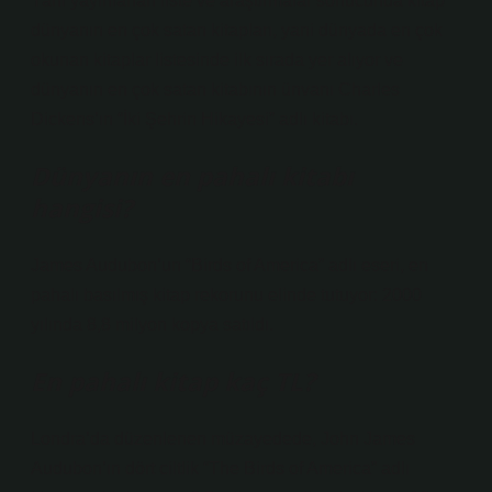
Yani yayınlanan liste ve araştırmalar sonucunda kitap
dünyanın en çok satan kitapları, yani dünyada en çok
okunan kitaplar listesinde ilk sırada yer alıyor ve
dünyanın en çok satan kitabının ünvanı Charles
Dickens’ın “İki Şehrin Hikayesi” adlı kitabı.
Dünyanın en pahalı kitabı
hangisi?
James Audubon’un “Birds of America” ​​adlı eseri, en
pahalı basılmış kitap rekorunu elinde tutuyor: 2000
yılında 8,8 milyon kopya satıldı.
En pahalı kitap kaç TL?
Londra’da düzenlenen müzayedede, John James
Audubon’ın dört ciltlik “The Birds of America” ​​adlı