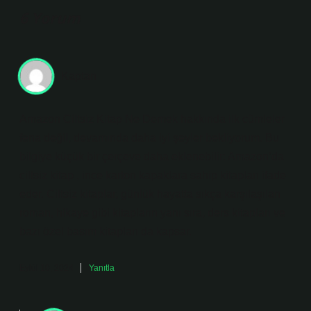
6 Yorum
Kaptan
Amazon Ciltsiz Kitap Ne Demek hakkında ilk cümleler
fena değil, devamında daha iyi şeyler bekliyorum. Bu
bilgiye küçük bir çerçeve daha eklenebilir: Amazon’da
ciltsiz kitap , ince karton kapaklara sahip kitapları ifade
eder. Ciltsiz kitaplar, günlük hayatta sıkça karşılaşılan
roman, hikaye gibi kitapların yanı sıra, ders kitapları ve
bazı özel basım kitapları da kapsar.
Eylül 10, 2024
Yanıtla