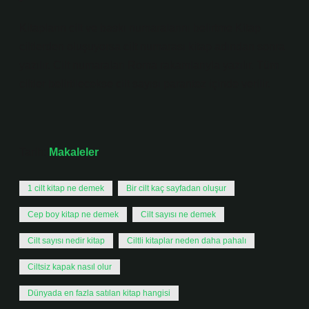
Kitapların cilt ve baskı numaralarını belirtme Kitap
ciltlerden oluşuyorsa cilt numarası kitap adından sonra
yazılır. Cilt numaraları Roma rakamlarıyla yazılır. Tüm
ciltler belirtilecekse cilt sayısı parantez içinde verilir.
Tarih:
Makaleler
1 cilt kitap ne demek
Bir cilt kaç sayfadan oluşur
Cep boy kitap ne demek
Cilt sayısı ne demek
Cilt sayısı nedir kitap
Ciltli kitaplar neden daha pahalı
Ciltsiz kapak nasıl olur
Dünyada en fazla satılan kitap hangisi