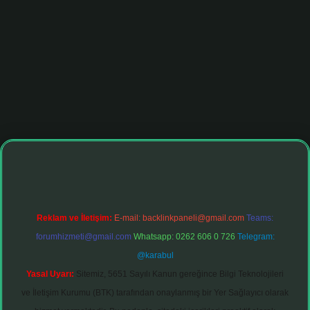
bet giriş adresi
tulipbett.net
Reklam ve İletişim:
E-mail:
backlinkpaneli@gmail.com
Teams:
forumhizmeti@gmail.com
Whatsapp: 0262 606 0 726
Telegram:
@karabul
Yasal Uyarı:
Sitemiz, 5651 Sayılı Kanun gereğince Bilgi Teknolojileri
ve İletişim Kurumu (BTK) tarafından onaylanmış bir Yer Sağlayıcı olarak