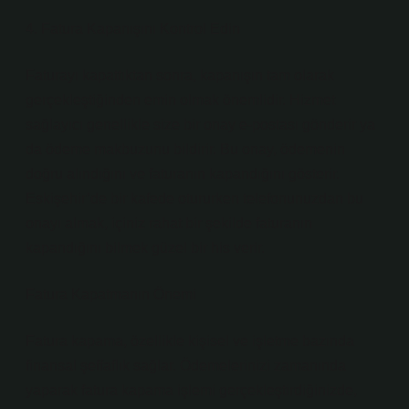
4. Fatura Kapanışını Kontrol Edin
Faturayı kapattıktan sonra, kapanışın tam olarak
gerçekleştiğinden emin olmak önemlidir. Hizmet
sağlayıcı genellikle size bir onay e-postası gönderir ya
da ödeme makbuzunu bildirir. Bu onay, ödemenin
doğru alındığını ve faturanın kapandığını gösterir.
Eskişehir’de bir kafede otururken telefonunuzdan bu
onayı almak, içiniz rahat bir şekilde faturanın
kapandığını bilmek güzel bir his verir.
Fatura Kapatmanın Önemi
Fatura kapama, özellikle kişisel ve işletme bazında
finansal şeffaflık sağlar. Ödemelerinizi zamanında
yaparak fatura kapama işlemi gerçekleştirdiğinizde,