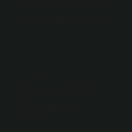
finansal durumunuz net bir şekilde ortaya çıkar ve
herhangi bir borç ya da hata durumu önlenmiş olur.
Eğer ödeme yapılmazsa, borç birikmeye başlar ve
sonunda gecikme faizi gibi ek yükler eklenebilir.
Sık Karşılaşılan Sorunlar ve Çözümleri
1. Ödeme Yapıldığı Halde Faturanın Kapanmaması
Bazen ödeme yapmanıza rağmen, fatura
kapatılmayabilir. Bu durumda, hemen müşteri
hizmetlerine başvurmalı ve ödemenizin alınıp
alınmadığını kontrol etmelisiniz. Eğer ödemeniz
alınmışsa, sistemsel bir hata olabilir. Bunu bildirerek,
faturanın doğru bir şekilde kapanmasını
sağlayabilirsiniz.