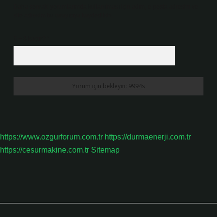
Daha sonraki yorumlarımda kullanılması için adım, e-posta adresim ve
site adresim bu tarayıcıya kaydedilsin.
5 + 3 kaçtır?
*
https://www.ozgurforum.com.tr
https://durmaenerji.com.tr
https://cesurmakine.com.tr
Sitemap