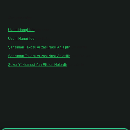
Son yorumlar
Üzüm Hangi Ilde
için
admin
Üzüm Hangi Ilde
için
Rabia
Şanzıman Takozu Arızası Nasıl Anlaşilir
için
admin
Şanzıman Takozu Arızası Nasıl Anlaşilir
için
Rüveyda
Şeker Yüklemesi Yan Etkileri Nelerdir
için
admin
hiltonbet giriş adresi
tulipbett.net