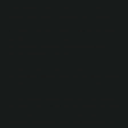
Fatura kapatma işlemi yapılırken dikkat edilmesi
gereken birkaç önemli noktaya değinmek istiyorum:
1. Ödemeyi Zamanında Yapın: Bir faturayı zamanında
kapatmak, genellikle daha fazla masraf yapmamanızı
sağlar. Gecikme faizinden kaçınmak için ödeme
tarihine dikkat etmeniz gerekir.
2. Fatura Bilgilerini Kontrol Edin: Faturada yer alan tüm
bilgilerin doğruluğundan emin olun. İsim, adres, ödeme
kalemleri gibi unsurların hatasız olması önemlidir.
3. Dijital Kopyayı Saklayın: Eğer fatura dijital ortamda
ise, ödeme sonrası bu faturanın bir kopyasını saklamak
işinizi kolaylaştırır. Dijital ortamda fatura kaydını
saklamak, gerektiğinde hızlıca başvurabileceğiniz bir