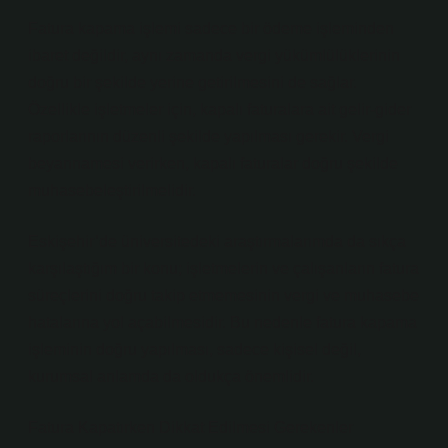
Fatura kapama işlemi sadece bir ödeme işleminden
ibaret değildir, aynı zamanda vergi yükümlülüklerinin
doğru bir şekilde yerine getirilmesini de sağlar.
Özellikle işletmeler için, kapalı faturalara ait gelir-gider
raporlarının düzenli şekilde yapılması gerekir. Vergi
beyannamesi verirken, kapalı faturalar doğru şekilde
muhasebeleştirilmelidir.
Eskişehir’de üniversitedeki araştırmalarımda da sıkça
karşılaştığım bir konu; işletmelerin ve çalışanların fatura
süreçlerini doğru takip etmemesinin vergi ve muhasebe
hatalarına yol açabilmesidir. Bu nedenle fatura kapama
işleminin doğru yapılması, sadece kişisel değil,
kurumsal anlamda da oldukça önemlidir.
Fatura Kapatırken Dikkat Edilmesi Gerekenler