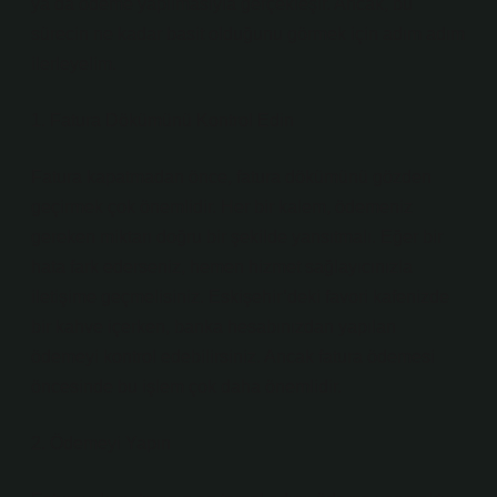
ya da ödeme yapılmasıyla gerçekleşir. Ancak, bu
sürecin ne kadar basit olduğunu görmek için adım adım
ilerleyelim.
1. Fatura Dökümünü Kontrol Edin
Fatura kapatmadan önce, fatura dökümünü gözden
geçirmek çok önemlidir. Her bir kalem, ödemeniz
gereken miktarı doğru bir şekilde yansıtmalı. Eğer bir
hata fark ederseniz, hemen hizmet sağlayıcınızla
iletişime geçmelisiniz. Eskişehir’deki favori kafenizde
bir kahve içerken, banka hesabınızdan yapılan
ödemeyi kontrol edebilirsiniz. Ancak fatura ödemesi
öncesinde bu işlem çok daha önemlidir.
2. Ödemeyi Yapın