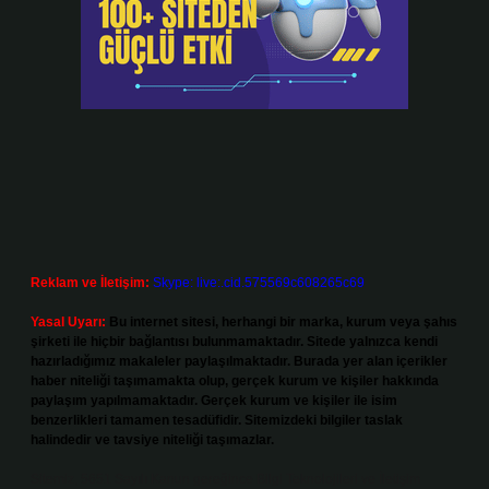
Reklam ve İletişim:
Skype: live:.cid.575569c608265c69
Yasal Uyarı:
Bu internet sitesi, herhangi bir marka, kurum veya şahıs
şirketi ile hiçbir bağlantısı bulunmamaktadır. Sitede yalnızca kendi
hazırladığımız makaleler paylaşılmaktadır. Burada yer alan içerikler
haber niteliği taşımamakta olup, gerçek kurum ve kişiler hakkında
paylaşım yapılmamaktadır. Gerçek kurum ve kişiler ile isim
benzerlikleri tamamen tesadüfidir. Sitemizdeki bilgiler taslak
halindedir ve tavsiye niteliği taşımazlar.
Sitemiz, 5651 Sayılı Kanun gereğince Bilgi Teknolojileri ve İletişim