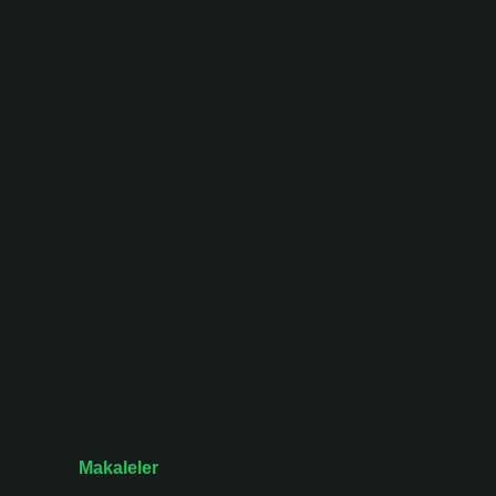
referans kaynağı olur.
Sonuç: Fatura Kapatma, Basit Ama Kritik Bir Adım
Sonuç olarak, fatura kapama işlemi, basit görünse de
dikkat edilmesi gereken birkaç önemli adım içeriyor.
Hem bireysel hem de ticari alanda, faturalarla ilgili
işlem yaparken bu adımları doğru şekilde takip etmek,
gereksiz masraflardan kaçınmanıza ve finansal
düzeninizi sağlam tutmanıza yardımcı olur. Eğer bir gün
Eskişehir’in popüler mekanlarında fatura ödemek gibi
bir duruma düşerseniz, işte bu basit adımları
hatırlayarak rahatça işleminizi tamamlayabilirsiniz.
Tarih:
Makaleler