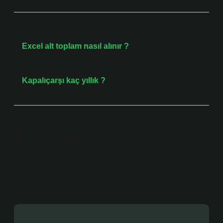
Önceki Yazı
Excel alt toplam nasıl alınır ?
Sonraki Yazı
Kapalıçarşı kaç yıllık ?
Bir yanıt yazın
E-posta adresiniz yayınlanmayacak.
Gerekli alanlar
*
ile işaretlenmişlerdir
Yorum