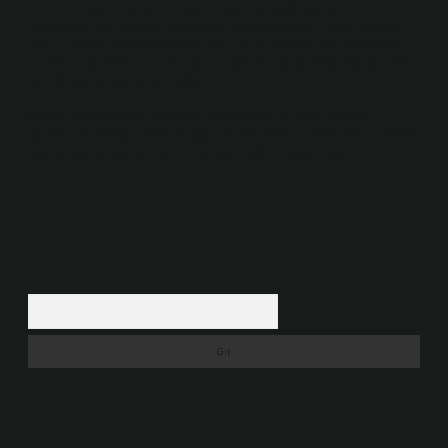
Kurumu (BTK) tarafından onaylanmış bir Yer Sağlayıcı olarak hizmet
vermektedir. Bu nedenle, sitedeki içerikleri proaktif olarak denetleme
veya araştırma yükümlülüğümüz bulunmamaktadır. Ancak, üyelerimiz
yazdıkları içeriklerin sorumluluğunu taşımakta olup, siteye üye olarak bu
sorumluluğu kabul etmiş sayılırlar.
Hukuka ve yasal düzenlemelere aykırı olduğunu düşündüğünüz
içerikleri,
backlinkpanelicomtr@gmail.com
adresine bildirmeniz halinde,
ilgili içerikler yasal süre içerisinde sitemizden kaldırılacaktır.
Arama