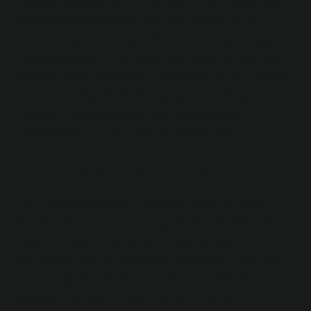
Faturayı kapatmanın en temel adımı ödeme yapmaktır.
Eğer faturada belirtilen miktarı ödediyseniz ve bu
ödeme hesabınıza yansıdıysa, fatura otomatik olarak
kapanmış sayılır. Günümüzde online ödeme sistemleri
oldukça yaygın olduğu için, fatura kapama işlemi birkaç
tıkla tamamlanabilir. Online bankacılık, kredi kartı
ödemeleri veya faturaların bağlı olduğu mobil
uygulamalar üzerinden ödeme yapabilirsiniz.
3. Fatura Kapanışı için Talep Gönderin
Bazı durumlarda, ödeme yaptıktan sonra bir fatura
kapanış talebi göndermeniz gerekebilir. Özellikle borçlu
olunan bir işletme ya da hizmet sağlayıcı söz
konusuysa, ödeme sonrası fatura kapatma onayı talep
etmeniz gerekebilir. Bu adım, işlemi tamamlamak ve
kapanışı resmileştirmek adına önemli bir adımdır.