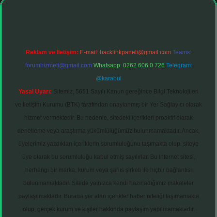
Reklam ve İletişim:
E-mail:
backlinkpaneli@gmail.com
Teams:
forumhizmeti@gmail.com
Whatsapp: 0262 606 0 726
Telegram:
@karabul
Yasal Uyarı:
Sitemiz, 5651 Sayılı Kanun gereğince Bilgi Teknolojileri
ve İletişim Kurumu (BTK) tarafından onaylanmış bir Yer Sağlayıcı olarak
hizmet vermektedir. Bu nedenle, sitedeki içerikleri proaktif olarak
denetleme veya araştırma yükümlülüğümüz bulunmamaktadır. Ancak,
üyelerimiz yazdıkları içeriklerin sorumluluğunu taşımakta olup, siteye
üye olarak bu sorumluluğu kabul etmiş sayılırlar. Bu internet sitesi,
herhangi bir marka, kurum veya şahıs şirketi ile hiçbir bağlantısı
bulunmamaktadır. Sitede yalnızca kendi hazırladığımız makaleler
paylaşılmaktadır. Burada yer alan içerikler haber niteliği taşımamakta
olup, gerçek kurum ve kişiler hakkında paylaşım yapılmamaktadır.