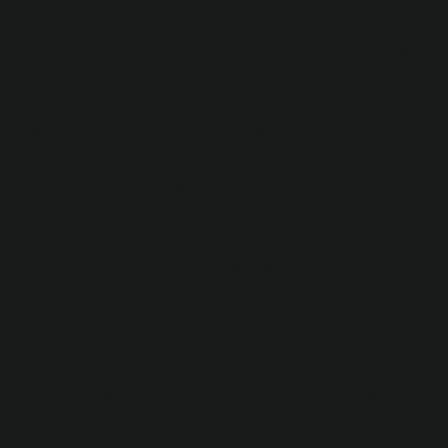
Fatura kapatma, aslında basit bir işlem gibi görünse de
doğru yapıldığında hem maddi anlamda hem de iş akışı
açısından oldukça önemli bir adımdır. Bugün pek çok
farklı sektör ve hizmet sağlayıcı tarafından kesilen
faturalar, genellikle insanların kafasında soru işaretleri
bırakır. Bu yazıda, fatura kapatma sürecini adım adım,
herkesin anlayabileceği bir dille anlatacağım.
Eskişehir’den bir üniversite araştırmacısı olarak, hem
akademik hem de günlük dildeki deneyimlerimi
harmanlayarak açıklamaya çalışacağım.
Fatura Kapatma Nedir?
Fatura kapatma, bir hizmetin veya ürünün alım-satım
sürecinin tamamlandığı, ödeme işleminin