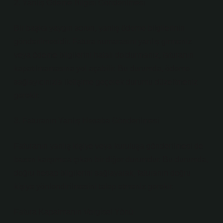
2. Yanlış Ödeme Bilgisi Gönderilmesi
Bir başka yaygın sorun, yanlış ödeme bilgilerinin
gönderilmesidir. Fatura numarasını yanlış girmeniz
veya ödeme bilgilerini hatalı doldurmanız, faturanın
kapatılmamasına yol açabilir. Bu durumda, ödeme
sağlayıcınızla iletişime geçerek durumu düzeltmeniz
gerekir.
3. Faturanın Yanlış Hesaba Gönderilmesi
Faturanın yanlış kişiye veya kuruluşa gönderilmesi de
bazen karşımıza çıkan bir diğer durumdur. Bu durumda,
doğru hesap bilgilerini sağlayarak, faturanın doğru
kişiye yönlendirilmesini talep etmeniz gerekir.
Fatura Kapatmanın Vergisel Yönü