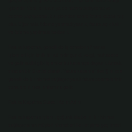
gerçekleştirildiği ve alacak borç ilişkisinin sona erdiği
işlemdir. Yani, bir ürün ya da hizmet aldıysanız ve
ödeme yaptıysanız, bu işlemden sonra fatura kapatılmış
olur. Eğer hala ödeme yapmadıysanız, fatura açık kalır
ve ödeme yapılması beklenir.
Fatura kapatma, genellikle işletmelerin finansal
işlemleri için kritik bir adımdır çünkü vergi, muhasebe
ve gelir takibi gibi işlemler bu kapanışa dayanır. Ancak,
sıradan bir tüketici olarak, “fatura kapama” dediğimizde
genellikle bir hizmet sağlayıcıya ait fatura ödemelerinin
sona erdirilmesi anlamına gelir.
Fatura Kapatma Süreci: Adım Adım
Fatura kapatma işlemi, çoğunlukla belirli bir hizmet
sağlayıcısının müşteri hizmetleri ile iletişime geçilmesi