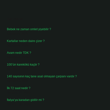
Sidebar
Son Yazılar
Bebek ne zaman omlet yiyebilir ?
Ağustos 6, 2026
Kartallar neden daire çizer ?
Ağustos 5, 2026
Avam nedir TDK ?
Ağustos 4, 2026
100’ün karekökü kaçtır ?
Ağustos 3, 2026
140 sayısının kaç tane asal olmayan çarpanı vardır ?
Ağustos 3, 2026
İlk 72 saat nedir ?
Temmuz 31, 2026
İtalya’ya karadan gidilir mi ?
Temmuz 30, 2026