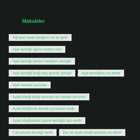
Tarih:
Makaleler
Ağrıyan ayak bileğine ne iyi gelir
Aşık kemiği ağrısı neden olur
Aşık kemiği ismini nereden almıştır
Aşık kemiği kırığı kaç günde iyileşir
Aşık kemiğine ne denir
Aşık nerede bulunur
Ayak bileği kırığı sonrası ne zaman yürünür
Ayak bileğinde kemik çürümesi nedir
Ayak bileğindeki çıkıntı kemiğin adı nedir
Calcaneus kemiği nedir
Diz ve ayak bileği arasına ne denir