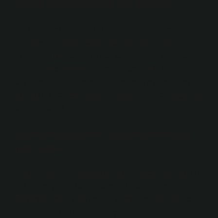
Aşık kemiğine ne denir?
Ayak bileği eklemini oluşturan üç ana kemikten biri
olan talus, Türkçede ayak bileği kemiği olarak da
adlandırılır. Bir kemiğin diğer kemiğe daha fazla veya
daha az hareket etmesini sağlayacak şekilde
bağlanmasına eklem denir. Kemiklerin eklem yüzeyleri
kıkırdak adı verilen parlak, gri-beyaz, sert ve kaygan bir
dokuyla kaplıdır.
Ayak bileğindeki çıkıntı kemiğin
adı nedir?
Ayak bileğinin dış tarafındaki çıkıntı (lateral malleolus)
uzun kemiğin (fibula) bir parçasıdır; ayak bileğinin iç
tarafındaki daha küçük çıkıntı (medial malleolus) ise
kaval kemiğinin (tibia) bir parçasıdır.