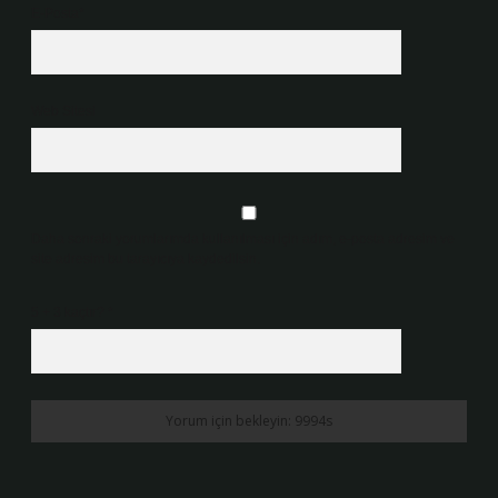
E-Posta*
Web Sitesi
Daha sonraki yorumlarımda kullanılması için adım, e-posta adresim ve
site adresim bu tarayıcıya kaydedilsin.
5 + 3 kaçtır?
*