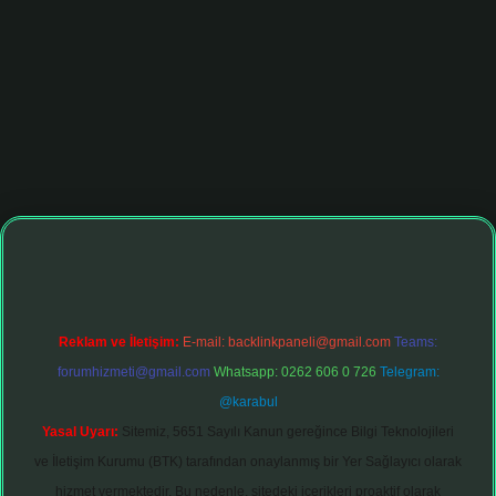
onbet giriş adresi
tulipbett.net
Reklam ve İletişim:
E-mail:
backlinkpaneli@gmail.com
Teams:
forumhizmeti@gmail.com
Whatsapp: 0262 606 0 726
Telegram:
@karabul
Yasal Uyarı:
Sitemiz, 5651 Sayılı Kanun gereğince Bilgi Teknolojileri
ve İletişim Kurumu (BTK) tarafından onaylanmış bir Yer Sağlayıcı olarak
hizmet vermektedir. Bu nedenle, sitedeki içerikleri proaktif olarak