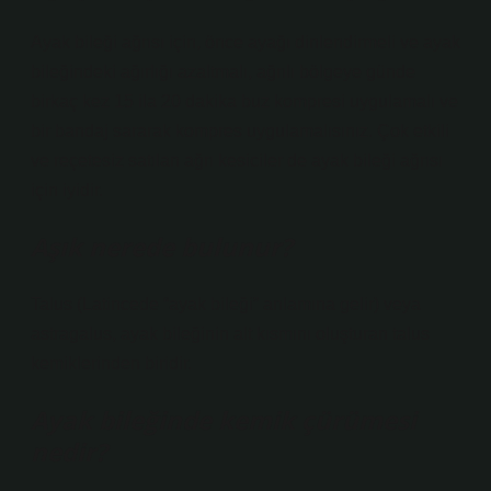
Ayak bileği ağrısı için, önce ayağı dinlendirmeli ve ayak
bileğindeki ağırlığı azaltmalı, ağrılı bölgeye günde
birkaç kez 15 ila 20 dakika buz kompresi uygulamalı ve
bir bandaj sararak kompres uygulamalısınız. Çok etkili
ve reçetesiz satılan ağrı kesiciler de ayak bileği ağrısı
için iyidir.
Aşık nerede bulunur?
Talus (Latincede “ayak bileği” anlamına gelir) veya
astragalus, ayak bileğinin alt kısmını oluşturan talus
kemiklerinden biridir.
Ayak bileğinde kemik çürümesi
nedir?