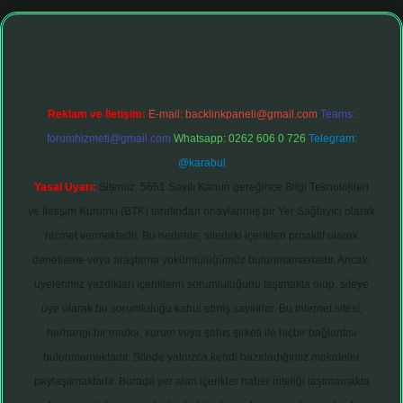
Reklam ve İletişim:
E-mail:
backlinkpaneli@gmail.com
Teams:
forumhizmeti@gmail.com
Whatsapp: 0262 606 0 726
Telegram:
@karabul
Yasal Uyarı:
Sitemiz, 5651 Sayılı Kanun gereğince Bilgi Teknolojileri
ve İletişim Kurumu (BTK) tarafından onaylanmış bir Yer Sağlayıcı olarak
hizmet vermektedir. Bu nedenle, sitedeki içerikleri proaktif olarak
denetleme veya araştırma yükümlülüğümüz bulunmamaktadır. Ancak,
üyelerimiz yazdıkları içeriklerin sorumluluğunu taşımakta olup, siteye
üye olarak bu sorumluluğu kabul etmiş sayılırlar. Bu internet sitesi,
herhangi bir marka, kurum veya şahıs şirketi ile hiçbir bağlantısı
bulunmamaktadır. Sitede yalnızca kendi hazırladığımız makaleler
paylaşılmaktadır. Burada yer alan içerikler haber niteliği taşımamakta