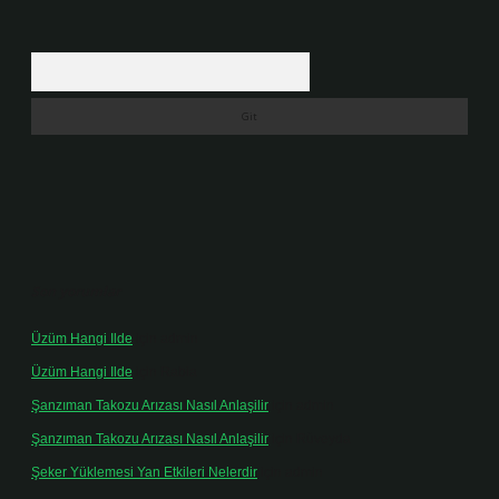
Arama
Son yorumlar
Üzüm Hangi Ilde
için
admin
Üzüm Hangi Ilde
için
Rabia
Şanzıman Takozu Arızası Nasıl Anlaşilir
için
admin
Şanzıman Takozu Arızası Nasıl Anlaşilir
için
Rüveyda
Şeker Yüklemesi Yan Etkileri Nelerdir
için
admin