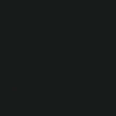
öncelikle dinlenme ve buz uygulaması önerilir. Buz,
şişliği ve iltihabı azaltmaya yardımcı olur. Buz, günde
birkaç kez 15-20 dakika uygulanabilir.
Fibula kemiği nedir?
Fibula, alt bacağı oluşturan iki kemikten daha
küçüğüdür. Daha büyük kemik tibia’dır. Tibia ve fibula
kemikleri, bacağın alt kısmında bulunan iki kemiği
oluşturur. Fibula kemiği dizin hemen altından ayak
bileğine kadar uzanır.
Köprücük kemiğine ne ad verilir?
Köprücük kemiği, tıbbi adıyla klavikula, omuz ile göğüs
kafesi arasında, boynun hemen altında yer alır.