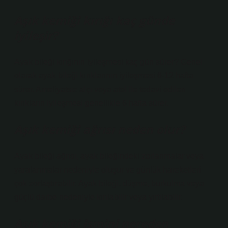
Aşık kemiği kırığı kaç günde
iyileşir?
Ayak bileği kırığının iyileşmesi kaç gün sürer? Genel
olarak ayak bileği kırıklarının iyileşmesi 6-12 hafta
sürer. Ameliyatsız alçı veya atel ile tedavi edilen
kırıkların iyileşmesi genellikle 6 hafta sürer.
Aşık kemiği ağrısı neden olur?
Ayak bileği ağrısı, ayak bileğindeki zorlanmalar veya
yaralanmalar nedeniyle oluşur ve günlük hareketleri
çok zorlaştırabilir. Ayak bileği, düşme, burkulma veya
güçlü darbe nedeniyle kırılabilir veya yırtılabilir.
Aşık kemiği ismini nereden