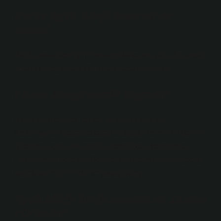
Diz ve ayak bileği arasına ne
denir?
Baldır, kaval kemiğinin arkasında kalan, yani diz kapağı
ile ayak bileği arasında kalan bacak kısmıdır.
En zor hangi kemik kaynar?
Skafoid, iyileşmesi en zor kırıklardan biridir.
Nedenlerine kısaca bakacak olursak; Kemik kırıklarının
iyileşmesi için kırık kemiğin yeterli kan dolaşımına
sahip olması gerekir. Skafoidin anatomik yapısı gereği
kan dolaşımı sınırlıdır ve yavaş iyileşir.
Ayak bileği kırığı sonrası ne zaman
yürünür?