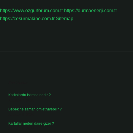
https://www.ozgurforum.com.tr
https://durmaenerji.com.tr
https://cesurmakine.com.tr
Sitemap
Sidebar
Son Yazılar
Kadınlarda Istimna nedir ?
Ağustos 7, 2026
Bebek ne zaman omlet yiyebilir ?
Ağustos 6, 2026
Kartallar neden daire çizer ?
Ağustos 5, 2026