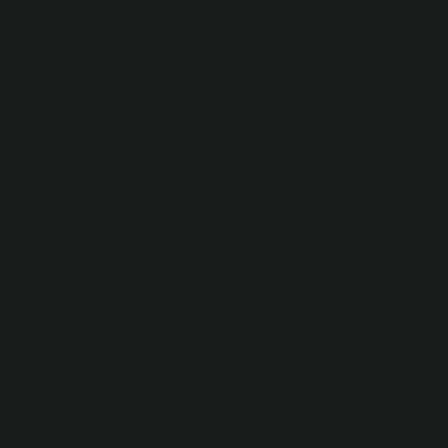
ağırlığını desteklemekten sorumludur.
Tarak kemiği neresi?
Metatarsal kemik, ayağın yere dayandığı geniş
tabandır. Kemerli ayaklar, metatarsal kemikler uzun
olduğunda oluşan yapısal bir bozukluktur.
Başparmağın altındaki kemik dışa doğru büküldüğünde
oluşur.
Topuk arkası kemik çıkıntısı
neden olur?
Haglund deformitesi genellikle sert topuklar ve
ayakkabı sürtünmesinden kaynaklanır. Calsaneus’taki
(topuk kemiği) çıkıntı ayakkabıyla temas eder ve
iltihaplanmaya neden olur.