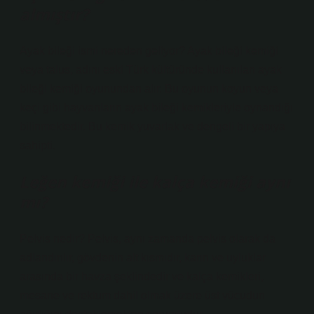
almıştır?
Ayak bileği ismi nereden geliyor? Ayak bileği kemiği
veya talus, adını eski Türk kültüründe kullanılan ayak
bileği kemiği oyunundan alır. Bu oyunun koyun veya
keçi gibi hayvanların ayak bileği kemikleriyle oynandığı
bilinmektedir. Bu kemik yuvarlak ve dengeli bir yapıya
sahipti.
Leğen kemiği ile kalça kemiği aynı
mı?
Pelvis nedir? Pelvis, aynı zamanda pelvis olarak da
adlandırılır, gövdenin alt kısmıdır, karın ve uyluklar
arasında bir havza şeklindedir ve kalça kemikleri,
mesane ve rektum dahil olmak üzere üst vücudun