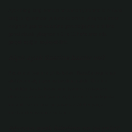
Ayak bileği kırığı sonrası ne zaman yürünmelidir? Ayak
bileği kırığı sonrası yürüme süreci ve iyileşme süreleri
kırığın bölgesine ve türüne göre değişmekle birlikte
genel olarak iyileşmenin 6 ila 12 hafta arasında
gerçekleştiğini söyleyebiliriz.
Alçılı ayak üzerine basılır mı?
Bacak atel (yarım alçı) ile tedavi: Bacağa uygulanan
atel (yarım alçı) üzerine basılmamalıdır. Üzerine
basıldığında atel tedavisinin (yarım alçı) faydası
oldukça azdır. Atel (yarım alçı) üzerine basıldığında
kırılabilir ve kırılırsa işe yaramaz. Ateller parçalı
kırıkların tedavisinde kullanılır.
Ağrıyan ayak bileğine ne iyi gelir?