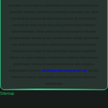
denetleme veya araştırma yükümlülüğümüz bulunmamaktadır. Ancak,
üyelerimiz yazdıkları içeriklerin sorumluluğunu taşımakta olup, siteye
üye olarak bu sorumluluğu kabul etmiş sayılırlar. Bu internet sitesi,
herhangi bir marka, kurum veya şahıs şirketi ile hiçbir bağlantısı
bulunmamaktadır. Sitede yalnızca kendi hazırladığımız makaleler
paylaşılmaktadır. Burada yer alan içerikler haber niteliği taşımamakta
olup, gerçek kurum ve kişiler hakkında paylaşım yapılmamaktadır.
Gerçek kurum ve kişiler ile isim benzerlikleri tamamen tesadüfidir.
Sitemiz, kar amacı gütmeyen ve tamamen ücretsiz bir bilgi paylaşım
platformudur. Hukuka ve yasal düzenlemelere aykırı olduğunu
düşündüğünüz içerikleri,
backlinkpanelicomtr@gmail.com
adresine
bildirmeniz halinde, ilgili içerikler yasal süre içerisinde sitemizden
kaldırılacaktır.
Sitemap
onbet giriş adresi
tulipbett.net