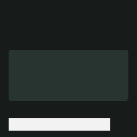
Bir yanıt yazın
E-posta adresiniz yayınlanmayacak.
Gerekli alanlar
*
ile işaretlenmişlerdir
Yorum
İsim*