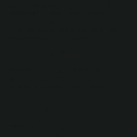
Ayak bileği burkulmasından sonra bazı kişilerde
zamanla talus kıkırdağının (ayak bileği kemiği) bir
kısmında bozulma görülebilir. Özellikle talus ve tibia
burkulmada çarpıştığında, o bölgede lokal kıkırdak
hasarı ve alttaki kemikte ödem oluşur.
Calcaneus kemiği nedir?
Kalkaneus (topuk kemiği), vücudun tüm ağırlığını
taşıyan ve bu yükü birden fazla eklem yüzeyine sahip
komşu kemiklere aktaran, süngerimsi yapıda, orta
büyüklükte bir kemiktir.
Talus kemiği ağrısı nasıl geçer?
Talus kemiğinin şişmesi genellikle travma, zorlanma
veya iltihaplanma sonucu oluşur. Şişliği azaltmak için