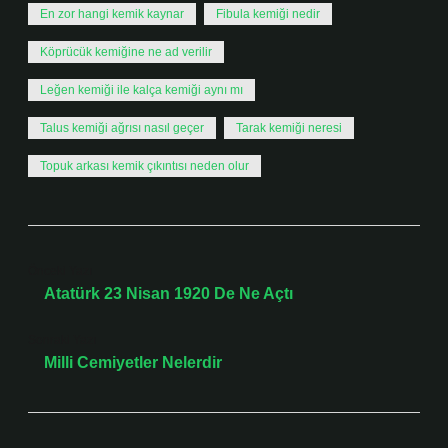
En zor hangi kemik kaynar
Fibula kemiği nedir
Köprücük kemiğine ne ad verilir
Leğen kemiği ile kalça kemiği aynı mı
Talus kemiği ağrısı nasıl geçer
Tarak kemiği neresi
Topuk arkası kemik çıkıntısı neden olur
Önceki Yazı
Atatürk 23 Nisan 1920 De Ne Açtı
Sonraki Yazı
Milli Cemiyetler Nelerdir