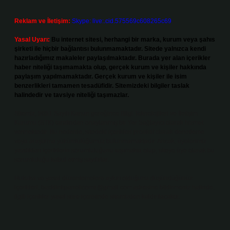
Reklam ve İletişim:
Skype: live:.cid.575569c608265c69
Yasal Uyarı:
Bu internet sitesi, herhangi bir marka, kurum veya şahıs
şirketi ile hiçbir bağlantısı bulunmamaktadır. Sitede yalnızca kendi
hazırladığımız makaleler paylaşılmaktadır. Burada yer alan içerikler
haber niteliği taşımamakta olup, gerçek kurum ve kişiler hakkında
paylaşım yapılmamaktadır. Gerçek kurum ve kişiler ile isim
benzerlikleri tamamen tesadüfidir. Sitemizdeki bilgiler taslak
halindedir ve tavsiye niteliği taşımazlar.
Sitemiz, 5651 Sayılı Kanun gereğince Bilgi Teknolojileri ve İletişim
Kurumu (BTK) tarafından onaylanmış bir Yer Sağlayıcı olarak hizmet
vermektedir. Bu nedenle, sitedeki içerikleri proaktif olarak denetleme
veya araştırma yükümlülüğümüz bulunmamaktadır. Ancak, üyelerimiz
yazdıkları içeriklerin sorumluluğunu taşımakta olup, siteye üye olarak bu
sorumluluğu kabul etmiş sayılırlar.
Hukuka ve yasal düzenlemelere aykırı olduğunu düşündüğünüz
içerikleri,
backlinkpanelicomtr@gmail.com
adresine bildirmeniz halinde,
ilgili içerikler yasal süre içerisinde sitemizden kaldırılacaktır.