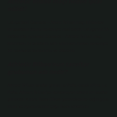
Athletic Bilbao maçı neden iptal
edildi?
LaLiga’daki Granada – Atletic Bilbao maçı tribündeki
bir taraftarın ölümü nedeniyle iptal edildi. LaLiga’nın 16.
haftasında oynanan Granada – Athletic Bilbao maçı,
tribündeki bir taraftarın kalp krizinden ölmesi nedeniyle
18. dakikada durduruldu ve ertelendi.
Athletic Bilbao’nun taraftar
grubunun adı nedir?
Athletic Bilbao taraftar grubu La Peña olarak bilinir. La
Peña, Athletic Bilbao’yu destekleyen tutkulu bir taraftar
grubudur. Kulüp, Bask Ülkesi geleneklerine bağlılığıyla
bilinir ve oyuncularının çoğu Bask kökenlidir.