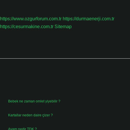
https://www.ozgurforum.com.tr
https://durmaenerji.com.tr
https://cesurmakine.com.tr
Sitemap
Sidebar
Son Yazılar
Bebek ne zaman omlet yiyebilir ?
Ağustos 6, 2026
Kartallar neden daire çizer ?
Ağustos 5, 2026
Avam nedir TDK ?