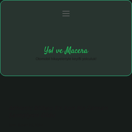
menüyü
Anasayfa
Gizlilik Politikası
Yasal Uyarı
aç
Hakkımızda
Yol ve Macera
Otomobil hikayeleriyle keyifli yolculuk!
Athletic Bilbao En Son Ne Zaman
Şampiyon Oldu
Tarih: Kasım 23, 2024