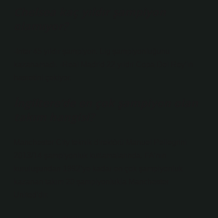
Chelsea kaç yıldır şampiyon
olamıyor?
-Inter 45 yıldır şampiyon. Lig şampiyonluğunu
kazanamadı. -Real Madrid 22 yıldır Copa Del Rey’in
hasretini çekiyor.
İngiltere’de en çok şampiyon olan
takım hangisi?
Manchester City teknik direktörü Manuel Pellegrini
2013/14 şampiyonluk kutlamalarında. FA’nın
kuruluşundan 1992’ye kadar en çok şampiyonluk
kazanan takım 20 şampiyonlukla Manchester
United’dır.