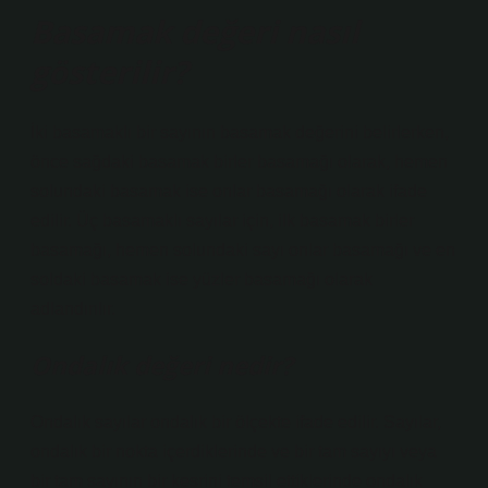
Basamak değeri nasıl
gösterilir?
İki basamaklı bir sayının basamak değerini belirlerken,
önce sağdaki basamak birler basamağı olarak, hemen
solundaki basamak ise onlar basamağı olarak ifade
edilir. Üç basamaklı sayılar için, ilk basamak birler
basamağı, hemen solundaki sayı onlar basamağı ve en
soldaki basamak ise yüzler basamağı olarak
adlandırılır.
Ondalık değeri nedir?
Ondalık sayılar ondalık bir ölçekte ifade edilir. Sayılar,
ondalık bir nokta içerdiklerinde ve bir tam sayıyı veya
bir tam sayının bir kesrini temsil ettiklerinde ondalık