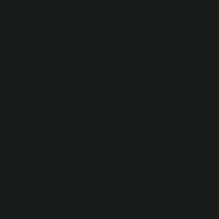
Örnek: 209 sayısının onlar basamağında 0
bulunduğundan, bu sayının h’si en yakın yüzlüğe
yuvarlandığında 200 olur. Bu rakamın sayısal değeri 5
veya daha büyükse, sayı en yakın yüzlüğe yuvarlanır.
27 sayısındaki 2 rakamının
basamak değeri nedir?
Merhaba; 27 sayısındaki 2 onlar basamağımızdır, bu
yüzden onlar basamağında 20 ve 40’ı toplamamız
gerekir. Bu bize 20+40=60 verir. Dolayısıyla yeni
sayımız 20+40=64 olur.
Ondalık sayı nedir örnek?
10, 100, 1000, örneğin 10’un paydasına tam sayı denir.
Ondalık kesrin büyük ve küçük kısımları virgülle