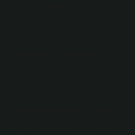
sayılar olarak adlandırılır (onda birler, yüzde birler, vb.
ondalık bir ölçekte ifade edilir). Sayılar, ondalık bir
nokta içerdiklerinde ve bir tam sayıyı veya bir tam
sayının bir kesrini temsil ettiklerinde ondalık sayılar
olarak adlandırılır (onda birler, yüzde birler, vb.).
8 rakamının basamak değeri
nedir?
28 sayısının içindeki 2 rakamının basamak değeri
20’dir. 8 sayısı birler basamağında olduğundan sayının
basamak değeri kendisine eşittir.
Ondalık gösterimi nasıl gösterilir?
Ondalık noktasının sağındaki 3 rakamı birler
basamağıdır. Ondalık noktasının sağındaki 4 rakamı