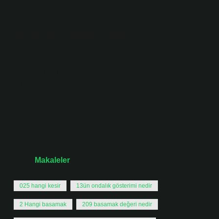
44 için, birler = 4, onlar = 4 sayılarını görürüz.
45’in sayı değeri nedir?
45 sayısını kelimelerle nasıl yazabilirim? Yer değer
tablosunu kullanarak, verilen sayıdaki her bir basamağı
buluruz ve sayı adını yazarız. 45 için, birler = 5, onlar =
4 sayılarını görürüz. Bu nedenle, 45 kelimelerle kırk beş
olarak yazılır.
Tarih:
Makaleler
025 hangi kesir
13ün ondalık gösterimi nedir
2 Hangi basamak
209 basamak değeri nedir