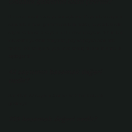
Ondalık gösterim nasıl çevrilir?
Bir kesri ondalık sayıya dönüştürme Paydadaki sayının
sonunda olması gereken ondalık nokta, paydadaki sıfır
sayısı kadar sola kaydırılır. Bir kesrin paydası 10’un tam
kuvvetine yükseltilemiyorsa, pay ve payda arasında
normal bölme işlemi yapılır ve sonuç bu kesrin ondalık
eşdeğeridir.
42 sayısının basamak değeri
nedir?
Sal Khan 42 sayısını 4 onluk ve 2 birlik olarak
gösteriyor.
209 basamak değeri nedir?