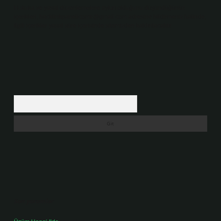
Hukuka ve yasal düzenlemelere aykırı olduğunu düşündüğünüz
içerikleri,
backlinkpanelicomtr@gmail.com
adresine bildirmeniz halinde,
ilgili içerikler yasal süre içerisinde sitemizden kaldırılacaktır.
Arama
Son yorumlar