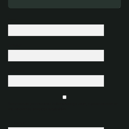
İsim*
E-Posta*
Web Sitesi
Daha sonraki yorumlarımda kullanılması için adım, e-posta adresim ve
site adresim bu tarayıcıya kaydedilsin.
7 + 8 kaçtır?
*