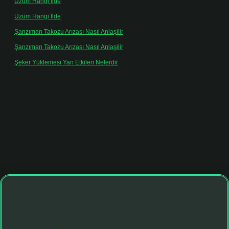
Üzüm Hangi Ilde
için
admin
Üzüm Hangi Ilde
için
Rabia
Şanzıman Takozu Arızası Nasıl Anlaşilir
için
admin
Şanzıman Takozu Arızası Nasıl Anlaşilir
için
Rüveyda
Şeker Yüklemesi Yan Etkileri Nelerdir
için
admin
ltonbet giriş adresi
tulipbett.net