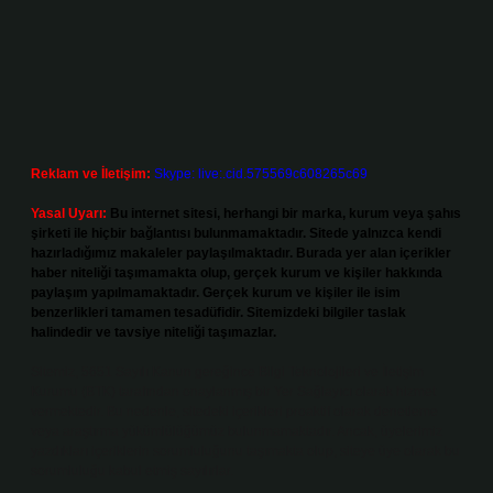
Reklam ve İletişim:
Skype: live:.cid.575569c608265c69
Yasal Uyarı:
Bu internet sitesi, herhangi bir marka, kurum veya şahıs
şirketi ile hiçbir bağlantısı bulunmamaktadır. Sitede yalnızca kendi
hazırladığımız makaleler paylaşılmaktadır. Burada yer alan içerikler
haber niteliği taşımamakta olup, gerçek kurum ve kişiler hakkında
paylaşım yapılmamaktadır. Gerçek kurum ve kişiler ile isim
benzerlikleri tamamen tesadüfidir. Sitemizdeki bilgiler taslak
halindedir ve tavsiye niteliği taşımazlar.
Sitemiz, 5651 Sayılı Kanun gereğince Bilgi Teknolojileri ve İletişim
Kurumu (BTK) tarafından onaylanmış bir Yer Sağlayıcı olarak hizmet
vermektedir. Bu nedenle, sitedeki içerikleri proaktif olarak denetleme
veya araştırma yükümlülüğümüz bulunmamaktadır. Ancak, üyelerimiz
yazdıkları içeriklerin sorumluluğunu taşımakta olup, siteye üye olarak bu
sorumluluğu kabul etmiş sayılırlar.