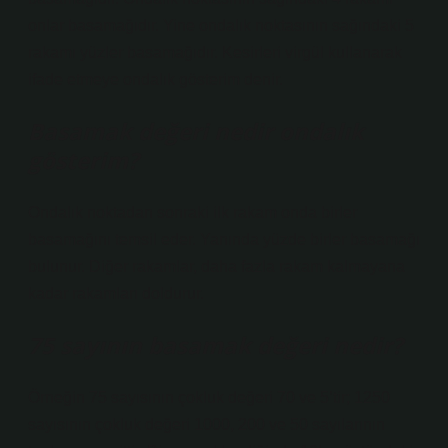
onlar basamağıdır. Yine ondalık noktasının sağındaki 5
rakamı yüzler basamağıdır. Kesirleri virgül kullanarak
ifade etmeye ondalık gösterim denir.
Basamak değeri nedir ondalık
gösterim?
Ondalık noktadan sonraki ilk rakam onda birler
basamağını temsil eder. Yanında yüzde birler basamağı
bulunur. Diğer rakamlar, daha fazla rakam kalmayana
kadar rakamları doldurur.
75 sayının basamak değeri nedir?
Örneğin 75 sayısının çokluk değeri 70 ve 5’tir; 1250
sayısının çokluk değeri 1000, 200 ve 50 sayılarının