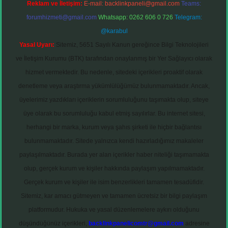
Reklam ve İletişim:
E-mail:
backlinkpaneli@gmail.com
Teams:
forumhizmeti@gmail.com
Whatsapp: 0262 606 0 726
Telegram:
@karabul
Yasal Uyarı:
Sitemiz, 5651 Sayılı Kanun gereğince Bilgi Teknolojileri
ve İletişim Kurumu (BTK) tarafından onaylanmış bir Yer Sağlayıcı olarak
hizmet vermektedir. Bu nedenle, sitedeki içerikleri proaktif olarak
denetleme veya araştırma yükümlülüğümüz bulunmamaktadır. Ancak,
üyelerimiz yazdıkları içeriklerin sorumluluğunu taşımakta olup, siteye
üye olarak bu sorumluluğu kabul etmiş sayılırlar. Bu internet sitesi,
herhangi bir marka, kurum veya şahıs şirketi ile hiçbir bağlantısı
bulunmamaktadır. Sitede yalnızca kendi hazırladığımız makaleler
paylaşılmaktadır. Burada yer alan içerikler haber niteliği taşımamakta
olup, gerçek kurum ve kişiler hakkında paylaşım yapılmamaktadır.
Gerçek kurum ve kişiler ile isim benzerlikleri tamamen tesadüfidir.
Sitemiz, kar amacı gütmeyen ve tamamen ücretsiz bir bilgi paylaşım
platformudur. Hukuka ve yasal düzenlemelere aykırı olduğunu
düşündüğünüz içerikleri,
backlinkpanelicomtr@gmail.com
adresine