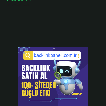
1 milim ne kadar olur ?
Temmuz 24, 2026