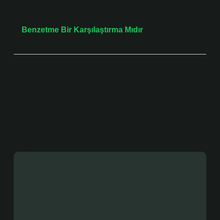
Sonraki Yazı
Benzetme Bir Karşılaştırma Mıdır
Bir yanıt yazın
E-posta adresiniz yayınlanmayacak.
Gerekli alanlar
*
ile işaretlenmişlerdir
Yorum