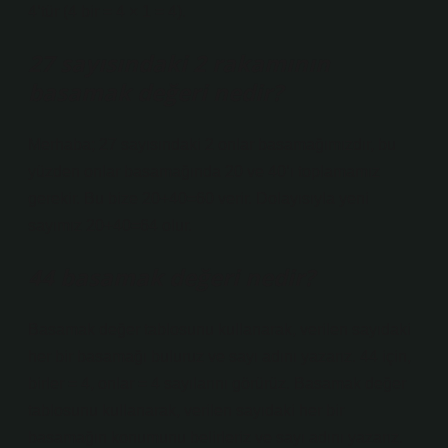
4’tür (4 bir = 4 × 1 = 4).
27 sayısındaki 2 rakamının
basamak değeri nedir?
Merhaba; 27 sayısındaki 2 onlar basamağımızdır, bu
yüzden onlar basamağında 20 ve 40’ı toplamamız
gerekir. Bu bize 20+40=60 verir. Dolayısıyla yeni
sayımız 20+40=64 olur.
44 basamak değeri nedir?
Basamak değer tablosunu kullanarak, verilen sayıdaki
her bir basamağı buluruz ve sayı adını yazarız. 44 için,
birler = 4, onlar = 4 sayılarını görürüz. Basamak değer
tablosunu kullanarak, verilen sayıdaki her bir
basamağın konumunu belirleriz ve sayı adını yazarız.