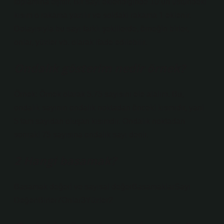
toplamına eşittir. Bir sayı eklendiğinde 10’un üstündeki
kısım o rakama yazılır ve soldaki rakama 1 eklenir.
Dolayısıyla bu sayı farklı şekillerde, örneğin birler,
onlar, yüzler vb. olarak ifade edilebilir.
Ondalık gösterim nedir örnek?
Örnek: Örnek olarak 5.75 sayısını ele alalım. Bu,
ondalık sayının ondalık noktadan önceki kısmıdır, yani
5 tam sayıdan oluşan kısımdır. Ondalık noktadan
sonraki 75 sayısına ondalık sayı denir.
2 Hangi basamak?
Basamak değeri ve sayısal değerBasamaklarSayı
DeğeriBirler7Onlar3Yüzler2