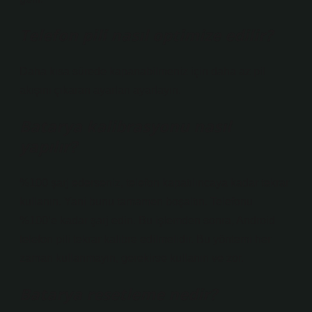
Telefon pili nasıl optimize edilir?
Daha kısa sürede kapanabilmeniz için daha az pil
akışını çıkaran ayarları ayarlayın.
Batarya kalibrasyonu nasıl
yapılır?
%100 şarj ederseniz, telefon kapatılıncaya kadar tekrar
kullanın. Yani bunu tamamen boşaltın. Telefonu
%100’e kadar şarj edin. Bu işlemden sonra, Android
telefon pili tekrar kalibre edilmelidir. Bu yöntemi her
zaman kullanmayın, gerekirse kullanın ve zor.
Batarya resetleme nedir?