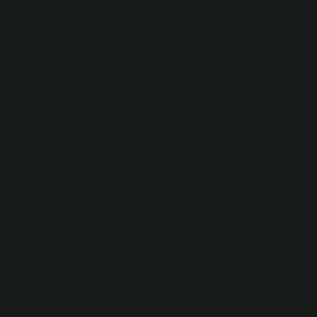
Bu şekilde, Android- >’daki bağlantı sorunlarını ayarlara
sabitlemek için pil optimizasyonunu kapatın.
Telefonda pil tasarrufu açmak
zararlı mı?
Güç tasarrufu mobil cihazların piline zarar vermez.
Bunun nedeni, pillerin performans döngüleridir. Pil
tamamen boşaltıldığında performans döngüsü
tamamlanır. Pil tasarruf modunda tamamen önlenir.
Batarya optimizasyonu nedir?
Pil optimizasyonu çoğu uygulama için etkilidir, bu da
telefonu kullanmazsanız pilin bekleme süresinin
genişletildiği anlamına gelir.