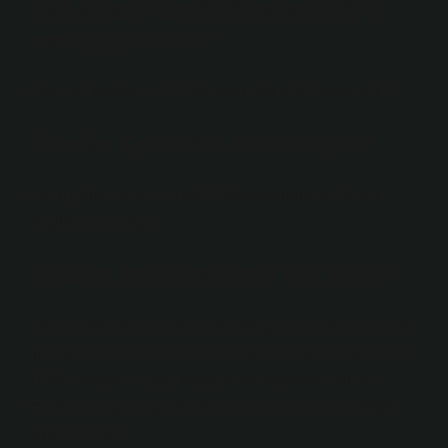
Daha uzun ömürlü batarya için
neler yapılmalı?
Uzun pil kullanımı: Pilinizi korumak için 5 seçenek1.
Telefon Optimize Nasıl Yapılır?
Her uygulama için pil optimizasyonunun açılışının
uygulamasını açın.
Telefon batarya ömrü kaç yıldır?
Akıllı telefonların pil ömrü, herhangi bir elektronik cihaz
gibi belirli bir süre ile sınırlıdır. Akıllı telefonlar genellikle
1000’e kadar bir şarj döngüsünü destekler, bu da
telefonların yaklaşık 3 yıllık pil ömrüne sahip olduğu
anlamına gelir.