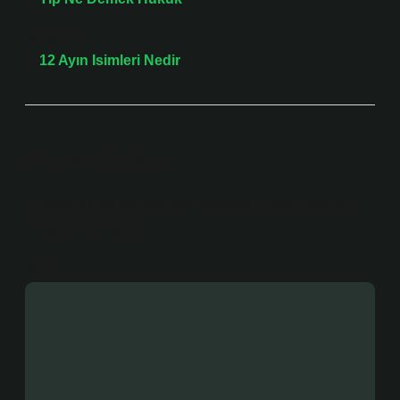
Sonraki Yazı
12 Ayın Isimleri Nedir
Bir yanıt yazın
E-posta adresiniz yayınlanmayacak.
Gerekli alanlar
*
ile işaretlenmişlerdir
Yorum