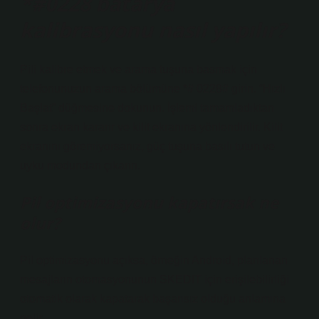
*#0228 batarya
kalibrasyonu nasıl yapılır?
Pili kalibre etmek ve arama tuşuna basmak için
telefonunuzun arama bölümüne *# 0228# girin. “Hızlı
Başlat” düğmesine dokunun. İşlemi tamamladıktan
sonra ekran kararır ve kilit ekranına yönlendirilir. Kilit
ekranını göremiyorsanız, güç tuşuna basılı tutun ve
uyku modundan çıkarın.
Pil optimizasyonu kapatırsak ne
olur?
Pil optimizasyonu açıksa, örneğin Android, planlanan
mesajların otomasyonunun SKEDIT için erişilebilirliği
otomatik olarak kapatarak başarısız olduğu anlamına
gelir.