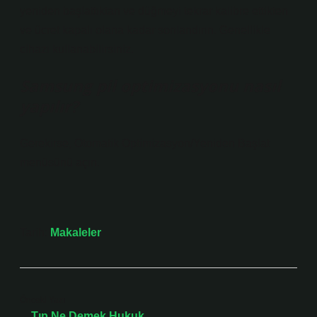
yeniden başlattıktan ve düğmeyi tekrar kalibre ettikten
ve ücret kapalı olana kadar sonlandırın. Genellikle
cihazı kullanabilirsiniz.
Samsung pil optimizasyonu nasıl
yapılır?
Gerekirse, Otomatik Optimizasyon/Yeniden Başlat
menüsünü açın.
Tarih:
Makaleler
Önceki Yazı
Tıp Ne Demek Hukuk