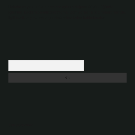
Hukuka ve yasal düzenlemelere aykırı olduğunu düşündüğünüz
içerikleri,
backlinkpanelicomtr@gmail.com
adresine bildirmeniz halinde,
ilgili içerikler yasal süre içerisinde sitemizden kaldırılacaktır.
Arama
Son yorumlar