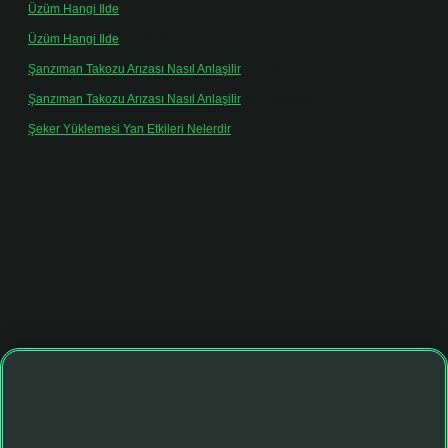
Üzüm Hangi Ilde
için
admin
Üzüm Hangi Ilde
için
Rabia
Şanzıman Takozu Arızası Nasıl Anlaşilir
için
admin
Şanzıman Takozu Arızası Nasıl Anlaşilir
için
Rüveyda
Şeker Yüklemesi Yan Etkileri Nelerdir
için
admin
ulipbett.net