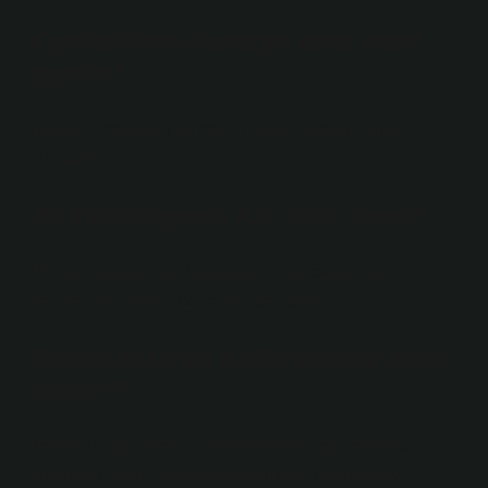
Cep telefonu batarya testi nasıl
yapılır?
Ancak, cihazınızın pil sesini kontrol etmek için de
kullanabilirsiniz.
Pil kalibrasyonu kaç saat sürer?
Pil testi yaklaşık iki dakika sürer. Gerekirse, pil
kalibrasyon işlemi 12 ila 14 saat sürer.
Redmi batarya kalibrasyonu nasıl
yapılır?
Telefonu şarj etmek ve kalibre etmek için telefona
tamamen basın, kök iznini verdikten, uygulamayı