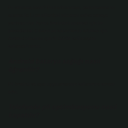
Pil sıfırlama nedir? Pilin sıfırlanması, performansta bir
azalma ile Li-on pillerdeki hücreleri aktive etmeye
yardımcı olur. Ayrıca ömrünüzü uzatmak için bir
prosedürdür. Cihazın pil kapasitesini artırmak için
Android cihazınız için *# 0228# kalibrasyon
kullanabilirsiniz.
Android batarya sağlığı nasıl
öğrenilir?
Pil ömrünü ve ayar uygulamanızın kullanımını kontrol
edin.
Telefonda pil optimizasyonu nasıl
kapatılır?