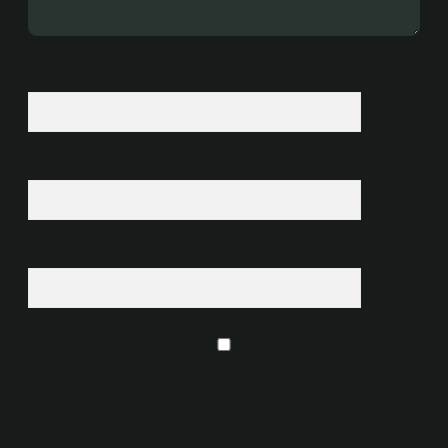
İsim*
E-Posta*
Web Sitesi
Daha sonraki yorumlarımda kullanılması için adım, e-posta adresim ve
site adresim bu tarayıcıya kaydedilsin.
6 + 2 kaçtır?
*