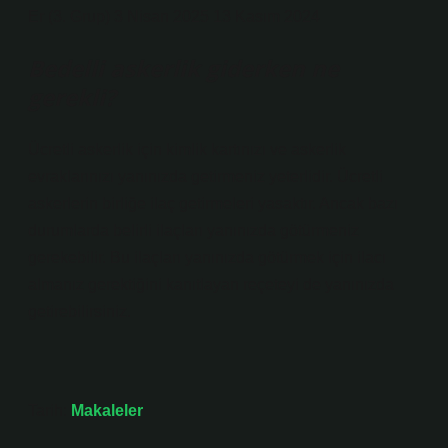
Er (3. Grup) 3 Nisan 2025 13 Kasım 2024
Bedelli askerlik giderken ne
gerekli?
Ücretli askerlik için kimlik kartınızı ve askerlik
evraklarınızı yanınızda getirmeniz yeterlidir. Ücretli
askerlerin birliğe ilaç getirmeleri yasaktır. Ancak bazı
durumlarda belirli ilaçları yanınızda götürmeniz
gerekebilir. Bu ilaçları yanınızda götürmek için ilacı
almanız gerektiğini kanıtlayan reçeteyi de yanınızda
getirebilirsiniz.
Tarih:
Makaleler