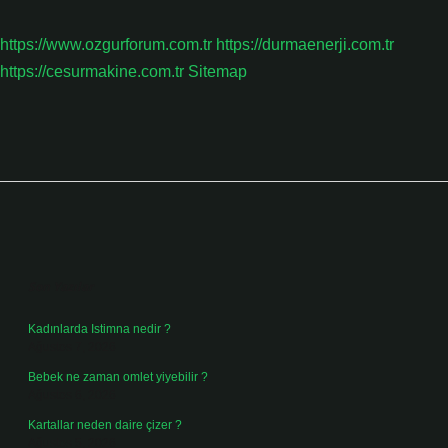
https://www.ozgurforum.com.tr
https://durmaenerji.com.tr
https://cesurmakine.com.tr
Sitemap
Sidebar
Son Yazılar
Kadınlarda Istimna nedir ?
Ağustos 7, 2026
Bebek ne zaman omlet yiyebilir ?
Ağustos 6, 2026
Kartallar neden daire çizer ?
Ağustos 5, 2026