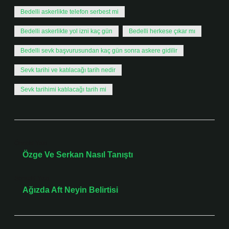
Bedelli askerlikte telefon serbest mi
Bedelli askerlikte yol izni kaç gün
Bedelli herkese çıkar mı
Bedelli sevk başvurusundan kaç gün sonra askere gidilir
Sevk tarihi ve katılacağı tarih nedir
Sevk tarihimi katılacağı tarih mi
Önceki Yazı
Özge Ve Serkan Nasıl Tanıştı
Sonraki Yazı
Ağızda Aft Neyin Belirtisi