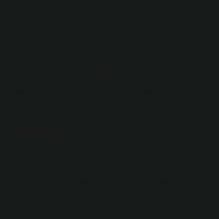
2024 ilk celp dönemi ne zaman?
2. Kasım 2024 alım döneminde askerlik hizmetine
başvurmak isteyenlerin, 31 Ağustos 2024 (dahil)
tarihine kadar yoklama, askerlik tercihi ve celp
tercihlerini e-devlet üzerinden veya en yakın askerlik
şubesine başvuruda bulunarak bildirmeleri
gerekmektedir.
Bedelli herkese çıkar mı?
Kişiler hangi yaşta veya doğum yılında bedelli
askerlikten faydalanabilirler? 7179 sayılı Askerlik
Kanunu’nun 9. maddesine göre, askerlik çağına gelen
erler herhangi bir yaş sınırı olmaksızın bedelli askerlik
hizmetine başvurabilirler.