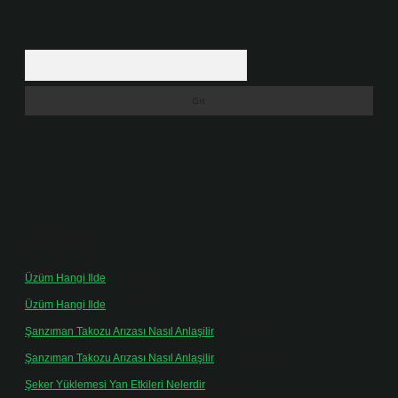
Arama
Son yorumlar
Üzüm Hangi Ilde
için
admin
Üzüm Hangi Ilde
için
Rabia
Şanzıman Takozu Arızası Nasıl Anlaşilir
için
admin
Şanzıman Takozu Arızası Nasıl Anlaşilir
için
Rüveyda
Şeker Yüklemesi Yan Etkileri Nelerdir
için
admin