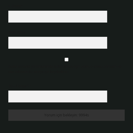
E-Posta*
Web Sitesi
Daha sonraki yorumlarımda kullanılması için adım, e-posta adresim ve
site adresim bu tarayıcıya kaydedilsin.
10 - 4 kaçtır?
*