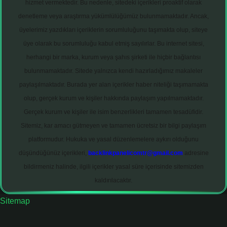
hizmet vermektedir. Bu nedenle, sitedeki içerikleri proaktif olarak
denetleme veya araştırma yükümlülüğümüz bulunmamaktadır. Ancak,
üyelerimiz yazdıkları içeriklerin sorumluluğunu taşımakta olup, siteye
üye olarak bu sorumluluğu kabul etmiş sayılırlar. Bu internet sitesi,
herhangi bir marka, kurum veya şahıs şirketi ile hiçbir bağlantısı
bulunmamaktadır. Sitede yalnızca kendi hazırladığımız makaleler
paylaşılmaktadır. Burada yer alan içerikler haber niteliği taşımamakta
olup, gerçek kurum ve kişiler hakkında paylaşım yapılmamaktadır.
Gerçek kurum ve kişiler ile isim benzerlikleri tamamen tesadüfidir.
Sitemiz, kar amacı gütmeyen ve tamamen ücretsiz bir bilgi paylaşım
platformudur. Hukuka ve yasal düzenlemelere aykırı olduğunu
düşündüğünüz içerikleri,
backlinkpanelicomtr@gmail.com
adresine
bildirmeniz halinde, ilgili içerikler yasal süre içerisinde sitemizden
kaldırılacaktır.
Sitemap
onbet giriş adresi
tulipbett.net