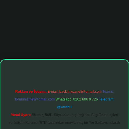
onbet giriş adresi
tulipbett.net
Reklam ve İletişim:
E-mail:
backlinkpaneli@gmail.com
Teams:
forumhizmeti@gmail.com
Whatsapp: 0262 606 0 726
Telegram:
@karabul
Yasal Uyarı:
Sitemiz, 5651 Sayılı Kanun gereğince Bilgi Teknolojileri
ve İletişim Kurumu (BTK) tarafından onaylanmış bir Yer Sağlayıcı olarak