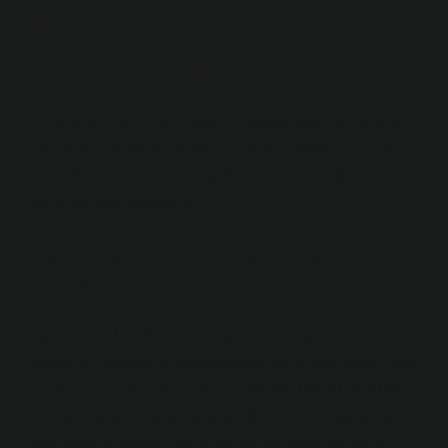
Bedelli askerlik ödeyince
ne zaman gidilir?
2. 2023 yılında bedelli askerlik başvurusunda bulunup
ödemesini yapanlar, 2024 yılındaki müteakip celp ve
sevk dönemlerinde birer ay temel askerlik eğitimi almak
üzere gönderileceklerdir.
Bedelli askerlik ücreti ödendikten
sonra ne yapılır?
Kura sonucu bedelli askerliğe seçilemeyenler, askerlik
şubesine başvuruda bulunduktan sonra ödedikleri tutar
kendilerine iade edilecektir. 6. Başvuruda bulundukları
yılın son iş günü sonuna kadar ödemelerini yapanlar,
kura veya sınıflandırma sürecine katılacak ve takip