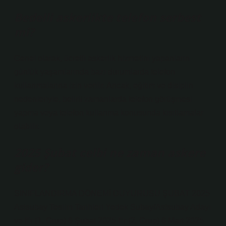
Bedelli askerlikte telefon serbest
mi?
Genel olarak, ücretli askerlik hizmetini yapanların
günlük yaşamlarında bazı durumlarda telefon
kullanmalarına izin verilir. Ancak, eğitim ve disiplin
nedenleriyle, belirli zamanlarda telefon görüşmesi
yapma veya telefon kullanma konusunda kısıtlamalar
olabilir.
2025 Şubat celbi ne zaman askere
gider?
SINIFLANDIRMA DÖNEMİ DUYURUSU ŞUBAT 2025
Astsubay Teslim Tarihleri ​​Yedek Subay/Astsubay Adayı
ve Er (1. Grup) 6 Şubat 2025 Er (2. Grup) 6 Mart 2025