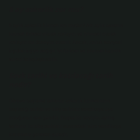
6 ay askerlik zor mu?
6 aylık askerlik hizmeti zor mudur? Altı aylık askerlik
hizmeti fiziksel olarak zorlayıcı ve zihinsel olarak
zorlayıcı bir deneyim olabilir. Ancak, zorluk seviyesi
kişiden kişiye değişir. İyi fiziksel ve zihinsel hazırlık
süreci kolaylaştırabilir.
Sevk tarihi ve katılacağı tarih
nedir?
Göreve başlama tarihiniz askerlik hizmetinizin
başladığı tarihtir ve bitiş tarihiniz sendikaya üye
olduğunuz son gündür. Başka bir deyişle, ayrılış
tarihiniz ile bitiş tarihiniz arasındaki süre sendikaya
katılmanız gereken süredir.