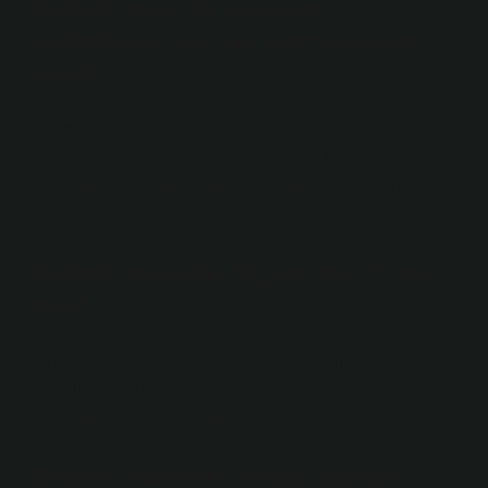
Bedelli askerlik parasını
yatırdıktan kaç ay sonra askere
gidilir?
Sorusunun cevabını çok merak ediyor ve askere ne
zaman katılacağını öğrenmek istiyor. Ödeme yapanlar
için sevk ve hatırlatma tarihi, ödemenin yapıldığı yılın
son iş gününe kadar olan takip eden yıldır.
Bedelli askerlik 28 gün mü 21 gün
mü?
2018 yılında kışlada bedelli askerlik uygulamasına
geçildi. Kışlada askerlik süresi başlangıçta 21 gün iken
daha sonra 28 güne çıkarıldı.
Bedelli askerlik telefon serbest