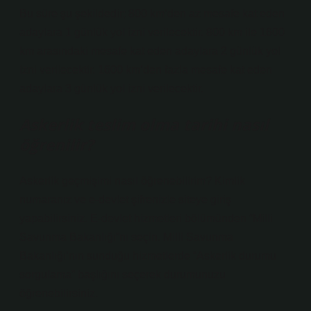
Bu süre şu şekildedir; 800 km’den az mesafe kat eden
adaylara 1 günlük yol izni verilecektir. 800 km ile 1600
km arasındaki mesafe kat eden adaylara 2 günlük yol
izni verilecektir. 1600 km’den fazla mesafe kat eden
adaylara 3 günlük yol izni verilecektir.
Askerlik teslim olma tarihi nasıl
öğrenilir?
Askerlik geçmişimi nasıl öğrenebilirim? Kimlik
numaranız ve e-devlet şifrenizle siteye giriş
yapabilirsiniz. E-devlet hizmetleri bölümünden “Milli
Savunma Bakanlığı”nı seçin. Milli Savunma
Bakanlığı’nın sunduğu hizmetlerde “Askerlik durumu
sorgulama” başlığını seçerek durumunuzu
öğrenebilirsiniz.