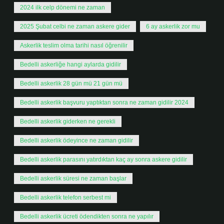
2024 ilk celp dönemi ne zaman
2025 Şubat celbi ne zaman askere gider
6 ay askerlik zor mu
Askerlik teslim olma tarihi nasıl öğrenilir
Bedelli askerliğe hangi aylarda gidilir
Bedelli askerlik 28 gün mü 21 gün mü
Bedelli askerlik başvuru yaptıktan sonra ne zaman gidilir 2024
Bedelli askerlik giderken ne gerekli
Bedelli askerlik ödeyince ne zaman gidilir
Bedelli askerlik parasını yatırdıktan kaç ay sonra askere gidilir
Bedelli askerlik süresi ne zaman başlar
Bedelli askerlik telefon serbest mi
Bedelli askerlik ücreti ödendikten sonra ne yapılır