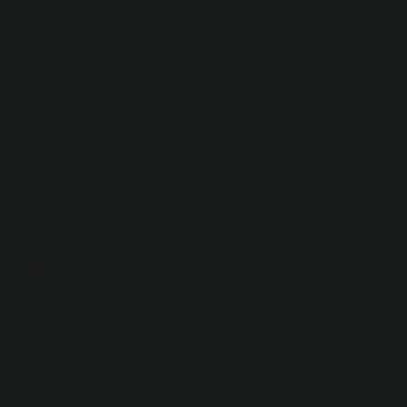
erenler, yeni ödeme tutarına göre ödemelerini yapacak
ve taslaktaki tercihlerini e-Devlet üzerinden veya
askerlik şubesinden güncelleyebileceklerdir.
Bedelli askerliğe hangi aylarda
gidilir?
Askerlik nakil tarihleri: 08 Şubat 2024, 07 Mart 2024, 18
Nisan 2024, 16 Mayıs 2024, 27 Haziran 2024, 25
Temmuz 2024, 22 Ağustos 2024.
Bedelli askerlik süresi ne zaman
başlar?
Bedelli askerlik başvurusu her yıl Ocak ayının ikinci
haftasında başlar ve yılın son iş gününde sona erer.