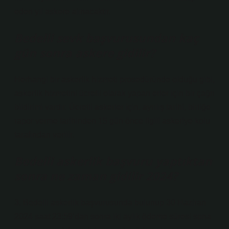
eden yıl askere alınacaktır.
Bedelli sevk başvurusundan kaç
gün sonra askere gidilir?
Herhangi bir askerlik hizmeti prosedüründe olduğu gibi,
askerlik hizmetini ücretli olarak yapan erler için bir çağrı
bildirimi vardır. Ücretli askerler için, ayrılış tarihi, birliğe
rapor verme tarihinden 15 gün önce ilgili askeriye kolu
tarafından verilir.
Bedelli askerlik başvuru yaptıktan
sonra ne zaman gidilir 2024?
3. Bedelli askerlik başvurusunda bulunup 30 Haziran
2024 saat 23:59’dan sonra iki aylık ödeme süresi sona