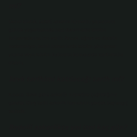
mi?
Genel olarak, ücretli askerlik hizmetini yapanların
günlük yaşamlarında bazı durumlarda telefon
kullanmalarına izin verilir. Ancak, eğitim ve disiplin
nedenleriyle, belirli zamanlarda telefon görüşmesi
yapma veya telefon kullanma konusunda kısıtlamalar
olabilir.
Sevk tarihimi katılacağı tarih mi?
Kısaca: Sevk günü askerlik hizmetine çağrıldığınız
gündür. Giriş tarihi askerlik hizmetinin gerçek başlangıç
​​tarihidir.
Bedelli askerlikte yol izni kaç gün?