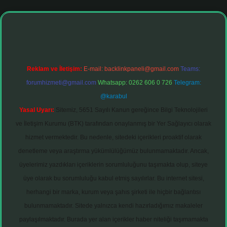
Reklam ve İletişim:
E-mail:
backlinkpaneli@gmail.com
Teams:
forumhizmeti@gmail.com
Whatsapp: 0262 606 0 726
Telegram:
@karabul
Yasal Uyarı:
Sitemiz, 5651 Sayılı Kanun gereğince Bilgi Teknolojileri
ve İletişim Kurumu (BTK) tarafından onaylanmış bir Yer Sağlayıcı olarak
hizmet vermektedir. Bu nedenle, sitedeki içerikleri proaktif olarak
denetleme veya araştırma yükümlülüğümüz bulunmamaktadır. Ancak,
üyelerimiz yazdıkları içeriklerin sorumluluğunu taşımakta olup, siteye
üye olarak bu sorumluluğu kabul etmiş sayılırlar. Bu internet sitesi,
herhangi bir marka, kurum veya şahıs şirketi ile hiçbir bağlantısı
bulunmamaktadır. Sitede yalnızca kendi hazırladığımız makaleler
paylaşılmaktadır. Burada yer alan içerikler haber niteliği taşımamakta