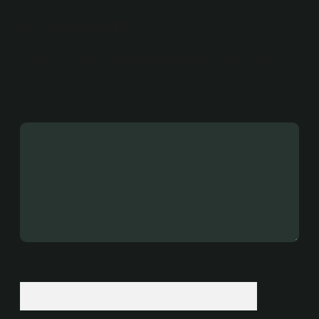
Bir yanıt yazın
E-posta adresiniz yayınlanmayacak.
Gerekli alanlar
*
ile işaretlenmişlerdir
Yorum
İsim*