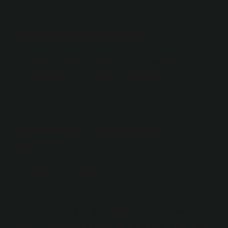
daha fazla olabilir.
Eş anlam nedir 5 örnek?
Eş anlamlı kelimeler birbirinin yerine kullanılabilir ve
dilimizde birçok eş anlamlı kelime vardır. Eş anlamlı
kelimelere örnekler: head-head, number-of-pieces,
value-value, white-white gibi kelimeler kullanılabilir.
Eş anlamlısı olan kelimeler
nelerdir?
Türkçedeki eş anlamlılardan biri çoğunlukla yabancı
kökenlidir. Değer-değer, cevap-cevap, yıl-yıl,
medeniyet-medeniyet, fırsat-olasılık, acele-acil,
deprem-zelzele, fakir-fakir, misafir-misafir, sınav-sınav,
yöntem-yöntem, sorun-problem, araç-araç, alet-cihaz,