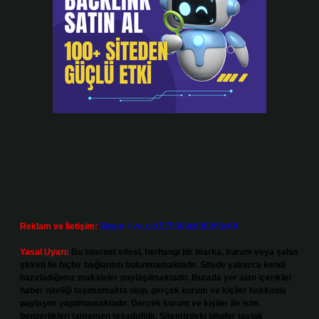
Reklam ve İletişim:
Skype: live:.cid.575569c608265c69
Yasal Uyarı:
Bu internet sitesi, herhangi bir marka, kurum veya şahıs
şirketi ile hiçbir bağlantısı bulunmamaktadır. Sitede yalnızca kendi
hazırladığımız makaleler paylaşılmaktadır. Burada yer alan içerikler
haber niteliği taşımamakta olup, gerçek kurum ve kişiler hakkında
paylaşım yapılmamaktadır. Gerçek kurum ve kişiler ile isim
benzerlikleri tamamen tesadüfidir. Sitemizdeki bilgiler taslak