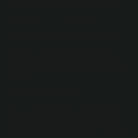
Bellek eş anlamlısı nedir?
Bellek kelimesinin eş anlamlısı “bellek”tir.
Hafıza ve bellek eş anlamlı mı?
Eş anlamlılar aynı anlama gelen kelimelerdir. Bu
nedenle cümlelerde birbirinin yerine kullanılabilirler.
Hafıza kelimesinin en sık kullanılan eş anlamlısı hafıza
kelimesidir.
Eş anlamlısı nedir?
Yazılışı ve telaffuzu farklı olan ancak anlamı aynı olan
kelimelere eş anlamlı denir. Bu tür kelimeler birbirinin
yerine kullanılabilir. Eş anlamlı kelimeler bir cümlede
birbirleriyle yer değiştirdiğinde cümlenin anlamında bir