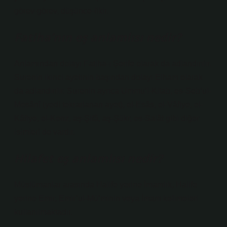
görev-görev, düşünce-fikir.
Fatiha’nın eş anlamlısı nedir?
Anlamından dolayı Fatiha-ı Şerife olarak da adlandırılır.
Surenin ikinci ayetinin başından dolayı Elham olarak
da adlandırılır. Surenin ayrıca Ummu’l-Kitab, es-Seb’ul-
Mesânî (yedi tekrarlanan ayet), el-Esâs, el-Vâfiye, el-
Kâfiye, el-Kenz, aş-Şifâ, aş-Şükr, es-Salât gibi diğer
isimleri de vardır.
Hilafet eş anlamlısı nedir?
Müslümanlar arasında Halife yerine İmamlık, Halife
yerine Emir, Emir’ul-Mü’minin veya İmam kelimeleri
kullanılmaktadır.