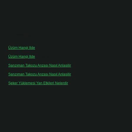
Son yorumlar
Üzüm Hangi Ilde
için
admin
Üzüm Hangi Ilde
için
Rabia
Şanzıman Takozu Arızası Nasıl Anlaşilir
için
admin
Şanzıman Takozu Arızası Nasıl Anlaşilir
için
Rüveyda
Şeker Yüklemesi Yan Etkileri Nelerdir
için
admin