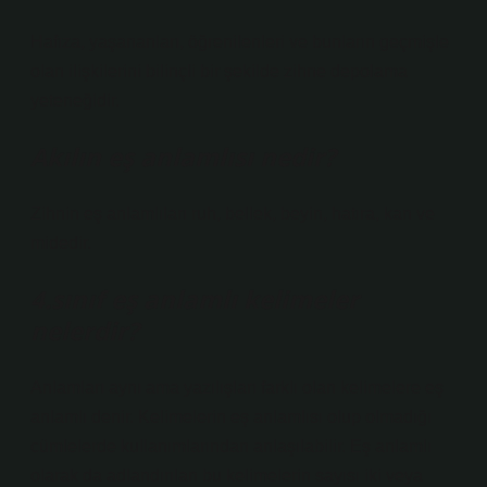
Hafıza, yaşananları, öğrenilenleri ve bunların geçmişle
olan ilişkilerini bilinçli bir şekilde zihne depolama
yeteneğidir.
Akılın eş anlamlısı nedir?
Zihnin eş anlamlıları ruh, bellek, beyin, hatıra, kan ve
midedir.
4.sınıf eş anlamlı kelimeler
nelerdir?
Anlamları aynı ama yazılışları farklı olan kelimelere eş
anlamlı denir. Kelimelerin eş anlamlısı olup olmadığı
cümlelerde kullanımlarından anlaşılabilir. Eş anlamlı
olarak da adlandırılan bu kelimelerin sayısı iki veya