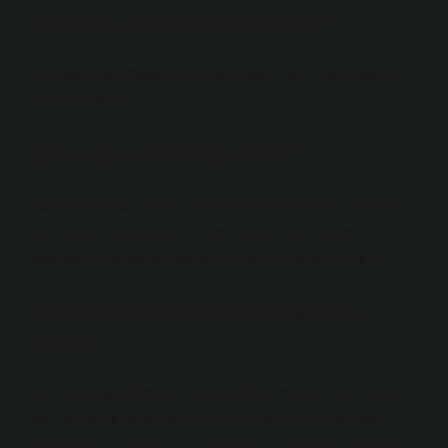
Hanifin eş anlamlısı nedir?
Bu bakımdan “Müslüman” kelimesi “hanif” kelimesine
benzemektedir.
Zihin eş anlamlısı nedir?
Modern teoriler, zihni, beynin bilimsel anlamı üzerine
inşa edilen psikolojik bir olgu ve bilinçle az çok
eşanlamlı olarak kullanılan bir terim olarak ele alır.
Zeka kelimesinin eş anlamlısı
nedir?
Peki zeka kelimesinin eş anlamlısı nedir? Akıl, içgörü,
ukul ve hayal gücü kelimeleri zeka kelimesinin eş
anlamlılarıdır. Türk Dil Kurumu’na göre zeka kelimesi