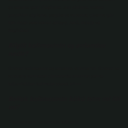
şu anlama gelir: Düşünme, akıl yürütme, nesnel
gerçekleri algılama, yargılama ve sonuç çıkarma gibi
tüm insan yetenekleri anlayış, zekâ, incelik ve
öngörüdür.
Bilgili kelimesinin eş anlamlısı
nedir?
Scholar kelimesinin eş anlamlısı scholar’dır. Scholar ve
scholarly kelimeleri cümlelerde birbirinin yerine
kullanılabilen kelimeler olarak bilinir.
Bellek kelimesinin kökü isim mi fiil
mi?
“Hatırlamıştım” anlamında kullanılır.