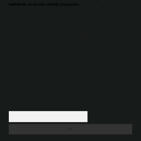
halindedir ve tavsiye niteliği taşımazlar.
Sitemiz, 5651 Sayılı Kanun gereğince Bilgi Teknolojileri ve İletişim
Kurumu (BTK) tarafından onaylanmış bir Yer Sağlayıcı olarak hizmet
vermektedir. Bu nedenle, sitedeki içerikleri proaktif olarak denetleme
veya araştırma yükümlülüğümüz bulunmamaktadır. Ancak, üyelerimiz
yazdıkları içeriklerin sorumluluğunu taşımakta olup, siteye üye olarak bu
sorumluluğu kabul etmiş sayılırlar.
Hukuka ve yasal düzenlemelere aykırı olduğunu düşündüğünüz
içerikleri,
backlinkpanelicomtr@gmail.com
adresine bildirmeniz halinde,
ilgili içerikler yasal süre içerisinde sitemizden kaldırılacaktır.
Arama