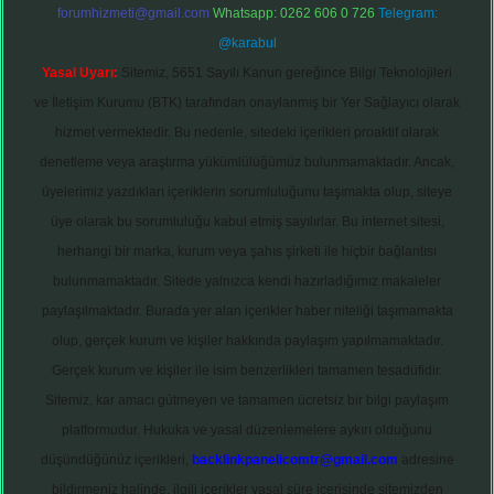
forumhizmeti@gmail.com
Whatsapp: 0262 606 0 726
Telegram:
@karabul
Yasal Uyarı:
Sitemiz, 5651 Sayılı Kanun gereğince Bilgi Teknolojileri
ve İletişim Kurumu (BTK) tarafından onaylanmış bir Yer Sağlayıcı olarak
hizmet vermektedir. Bu nedenle, sitedeki içerikleri proaktif olarak
denetleme veya araştırma yükümlülüğümüz bulunmamaktadır. Ancak,
üyelerimiz yazdıkları içeriklerin sorumluluğunu taşımakta olup, siteye
üye olarak bu sorumluluğu kabul etmiş sayılırlar. Bu internet sitesi,
herhangi bir marka, kurum veya şahıs şirketi ile hiçbir bağlantısı
bulunmamaktadır. Sitede yalnızca kendi hazırladığımız makaleler
paylaşılmaktadır. Burada yer alan içerikler haber niteliği taşımamakta
olup, gerçek kurum ve kişiler hakkında paylaşım yapılmamaktadır.
Gerçek kurum ve kişiler ile isim benzerlikleri tamamen tesadüfidir.
Sitemiz, kar amacı gütmeyen ve tamamen ücretsiz bir bilgi paylaşım
platformudur. Hukuka ve yasal düzenlemelere aykırı olduğunu
düşündüğünüz içerikleri,
backlinkpanelicomtr@gmail.com
adresine
bildirmeniz halinde, ilgili içerikler yasal süre içerisinde sitemizden