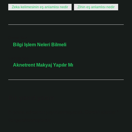
Zeka kelimesinin eş anlamlısı nedir
Zihin eş anlamlısı nedir
Önceki Yazı
Bilgi Işlem Neleri Bilmeli
Sonraki Yazı
Aknetrent Makyaj Yapılır Mı
Bir yanıt yazın
E-posta adresiniz yayınlanmayacak.
Gerekli alanlar
*
ile işaretlenmişlerdir