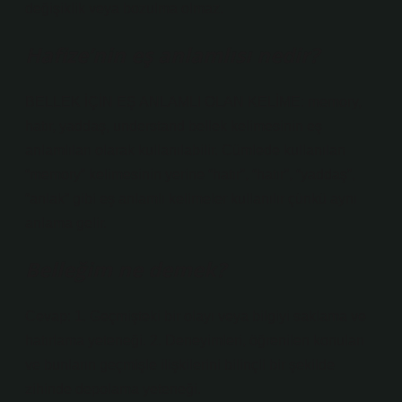
değişiklik veya bozulma olmaz.
Hafize’nin eş anlamlısı nedir?
BELLEK İÇİN EŞ ANLAMLI OLAN KELİME: memory,
hatır, yaddaş, understand bellek kelimesinin eş
anlamlıları olarak kullanılabilir. Cümlede kullanılan
“memory” kelimesinin yerine “hatır”, “hatır”, “yaddaş”,
“anlak” gibi eş anlamlı kelimeler kullanılır çünkü aynı
anlama gelir.
Belleğim ne demek?
Cevap: 1. Geçmişteki bir olayı veya bilgiyi saklama ve
hatırlama yeteneği. 2. Deneyimleri, öğrenilen konuları
ve bunların geçmişle ilişkilerini bilinçli bir şekilde
zihinde depolama yeteneği.