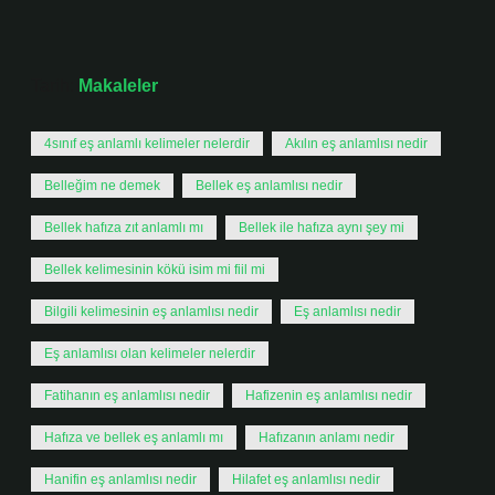
Tarih:
Makaleler
4sınıf eş anlamlı kelimeler nelerdir
Akılın eş anlamlısı nedir
Belleğim ne demek
Bellek eş anlamlısı nedir
Bellek hafıza zıt anlamlı mı
Bellek ile hafıza aynı şey mi
Bellek kelimesinin kökü isim mi fiil mi
Bilgili kelimesinin eş anlamlısı nedir
Eş anlamlısı nedir
Eş anlamlısı olan kelimeler nelerdir
Fatihanın eş anlamlısı nedir
Hafizenin eş anlamlısı nedir
Hafıza ve bellek eş anlamlı mı
Hafızanın anlamı nedir
Hanifin eş anlamlısı nedir
Hilafet eş anlamlısı nedir