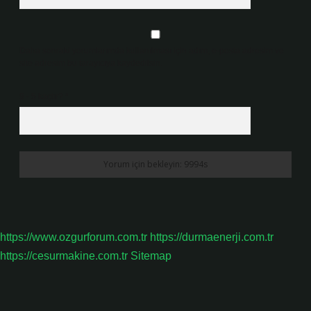
Daha sonraki yorumlarımda kullanılması için adım, e-posta adresim ve
site adresim bu tarayıcıya kaydedilsin.
9 - 5 kaçtır?
*
https://www.ozgurforum.com.tr
https://durmaenerji.com.tr
https://cesurmakine.com.tr
Sitemap