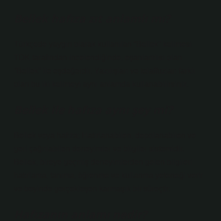
Bellek hafıza zıt anlamlı mı?
Türkçede yaygın olarak kullanılan “Bellek” kelimesi
TDK tarafından incelendiğinde, eşanlamlısı olan
“Bellek” ile eşdeğerdir. Yazılışları ve telaffuzları farklı
olan bu iki kelimeyi aynı anlamda kullanabilirsiniz.
Bellek ile hafıza aynı şey mi?
Bellek veya hafıza; Hatırlanabilen, depolanabilen ve
geri çağrılabilen deneyimler ve bilgiler sistemidir.
Bellek, bireye geçmiş deneyimlerden gelen bilgileri
hatırlama, tanıma, öğrenme ve kullanma yeteneği verir
ve beyinde gerçekleşen karmaşık bir süreçtir.
Hafızanın anlamı nedir?