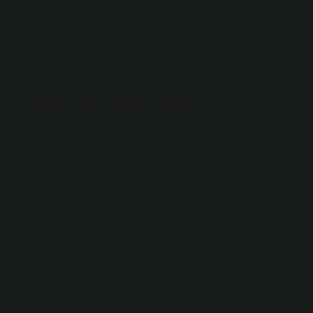
Dr. Mehmet Öz • Bir özel isme bağlı unvan, fahri unvan
ve lakaplar büyük harfle yazılır. Mustafa Bey, Ahmet
Efendi, Yüzbaşı Hasan Not: Akrabalık belirten kelimeler
büyük harfle başlamaz.
Selçuk Bey nasıl yazılır?
Selçuk Bey (d. 901 – ö. 1009), Büyük Selçuklu
Devleti’nin adını aldığı kişidir. Kaşgârî’de geçen ismin
orijinal biçimi Selçuk’tur (سلجك). İkinci hece daha sonra
kalınlaştırılmıştır.
Osman Bey nasıl yazılır?
Osman Gazi veya Osman Bey olarak da bilinen
(Osmanlı: عثمان بك, yaklaşık 1254–58, Söğüt – 1324,
Bursa), Osmanlı beyliğini ve hanedanını kuran ve