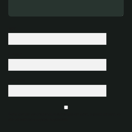
İsim*
E-Posta*
Web Sitesi
Daha sonraki yorumlarımda kullanılması için adım, e-posta adresim ve
site adresim bu tarayıcıya kaydedilsin.