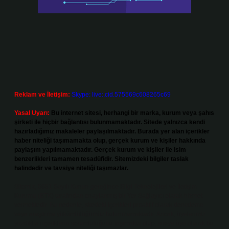
Reklam ve İletişim:
Skype: live:.cid.575569c608265c69
Yasal Uyarı:
Bu internet sitesi, herhangi bir marka, kurum veya şahıs
şirketi ile hiçbir bağlantısı bulunmamaktadır. Sitede yalnızca kendi
hazırladığımız makaleler paylaşılmaktadır. Burada yer alan içerikler
haber niteliği taşımamakta olup, gerçek kurum ve kişiler hakkında
paylaşım yapılmamaktadır. Gerçek kurum ve kişiler ile isim
benzerlikleri tamamen tesadüfidir. Sitemizdeki bilgiler taslak
halindedir ve tavsiye niteliği taşımazlar.
Sitemiz, 5651 Sayılı Kanun gereğince Bilgi Teknolojileri ve İletişim
Kurumu (BTK) tarafından onaylanmış bir Yer Sağlayıcı olarak hizmet
vermektedir. Bu nedenle, sitedeki içerikleri proaktif olarak denetleme
veya araştırma yükümlülüğümüz bulunmamaktadır. Ancak, üyelerimiz
yazdıkları içeriklerin sorumluluğunu taşımakta olup, siteye üye olarak bu