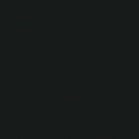
Hakan bey’e nasıl yazılır?
Kişi adlarından sonra gelen saygı ve ünvan
sözcüklerine eklenen ekleri ayırmak için konur: Nihat
Bey’e, Ayşe Hanım’a, Mahmut Efendi’ye, Enver
Paşa’ya; Türk Dil Kurumu Başkanı’na vb.
Kocam bey nasıl yazılır?
Wife, koca anlamına gelir. Bu kelime sıklıkla yanlış
olarak beg olarak yazılır. Doğru kullanım “bey”
biçiminde olmalıdır.
Ahmet Bey neden büyük yazılır?
Kişisel isimlerden önce ve sonra gelen fahri unvanlar,