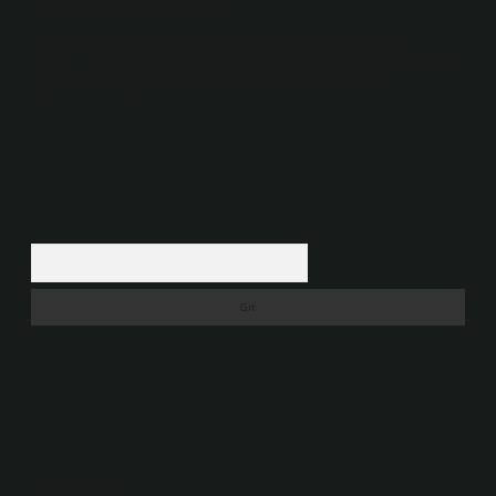
sorumluluğu kabul etmiş sayılırlar.
Hukuka ve yasal düzenlemelere aykırı olduğunu düşündüğünüz
içerikleri,
backlinkpanelicomtr@gmail.com
adresine bildirmeniz halinde,
ilgili içerikler yasal süre içerisinde sitemizden kaldırılacaktır.
Arama
Son yorumlar