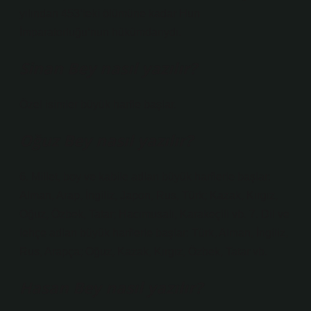
yılından 453’teki ölümüne kadar Hun
İmparatorluğu’nun hükümdarıydı.
Sinan Bey nasıl yazılır?
Özel isimler büyük harfle başlar.
Oğuz Bey nasıl yazılır?
6. Millet, boy ve kabile adları büyük harflerle başlar:
Alman, Arap, İngiliz, Japon, Rus, Türk; Kazak, Kırgız,
Oğuz, Özbek, Tatar; Hacımusalı, Karakeçili vb. 7. Dil ve
lehçe adları büyük harflerle başlar: Türk, Alman, İngiliz,
Rus, Arapça; Oğuz, Kazak, Kırgız, Özbek, Tatar vb.
Hasan Bey nasıl yazılır?