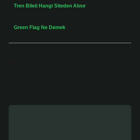
Tren Bileti Hangi Siteden Alınır
Sonraki Yazı
Green Flag Ne Demek
Bir yanıt yazın
E-posta adresiniz yayınlanmayacak.
Gerekli alanlar
*
ile işaretlenmişlerdir
Yorum