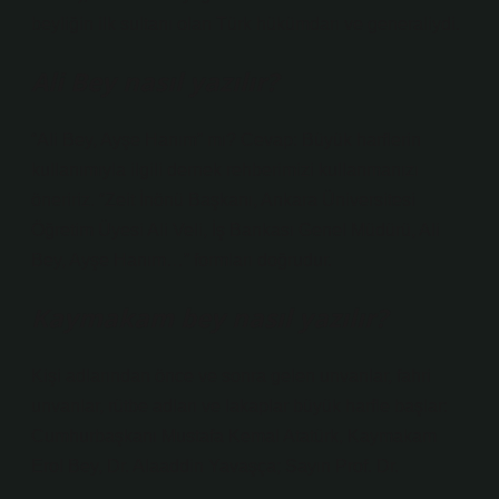
beyliğin ilk sultanı olan Türk hükümdarı ve generaliydi.
Ali Bey nasıl yazılır?
“Ali Bey, Ayşe Hanım” mı? Cevap: Büyük harflerin
kullanımıyla ilgili dernek rehberimizi kullanmanızı
öneririz. “Zeit İnönü Başkanı, Ankara Üniversitesi
Öğretim Üyesi Ali Veli, İş Bankası Genel Müdürü, Ali
Bey, Ayşe Hanım…” formları doğrudur.
Kaymakam bey nasıl yazılır?
Kişi adlarından önce ve sonra gelen unvanlar, fahri
unvanlar, rütbe adları ve lakaplar büyük harfle başlar:
Cumhurbaşkanı Mustafa Kemal Atatürk, Kaymakam
Erol Bey, Dr. Alaaddin Yavaşça; Sayın Prof. Dr.