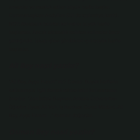
unvanlar ve meslek adları büyük harfle başlar.
Cumhurbaşkanı Abdullah Gül de toplantıya katıldı.
NOT: Akrabalık belirten kelimeler büyük harfle
başlamaz. Ancak akrabalık belirten kelimeler önce
geldiğinde, lakap işlevi gördükleri için büyük harfle
başlarlar.
Ali Bey nasıl yazılır?
“Ali Bey, Ayşe Hanım” mı? Cevap: Büyük harflerin
kullanımıyla ilgili dernek rehberimizi kullanmanızı
öneririz. “Zeit İnönü Başkanı, Ankara Üniversitesi
Öğretim Üyesi Ali Veli, İş Bankası Genel Müdürü, Ali
Bey, Ayşe Hanım…” formları doğrudur.
Osman Bey nasıl yazılır?