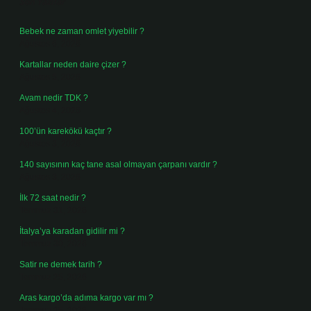
Son Yazılar
Bebek ne zaman omlet yiyebilir ?
Ağustos 6, 2026
Kartallar neden daire çizer ?
Ağustos 5, 2026
Avam nedir TDK ?
Ağustos 4, 2026
100’ün karekökü kaçtır ?
Ağustos 3, 2026
140 sayısının kaç tane asal olmayan çarpanı vardır ?
Ağustos 3, 2026
İlk 72 saat nedir ?
Temmuz 31, 2026
İtalya’ya karadan gidilir mi ?
Temmuz 30, 2026
Satir ne demek tarih ?
Temmuz 25, 2026
Aras kargo’da adıma kargo var mı ?
Temmuz 25, 2026