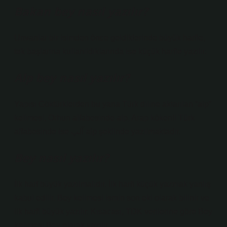
Bakan bey nasıl yazılır?
Unvanlar bir isimden önce geldiklerinde büyük harfle,
tek başlarına kullanıldıklarında ise küçük harfle yazılır.
Alp bey nasıl yazılır?
Yapısı Göktürklerden bu yana Türk diline aktarılan “alp”
kelimesi, Orhun alfabesinde alp, Arap kökenli Türk
alfabesinde ise آلپ alp şeklinde yazılmaktadır.
Bey nasıl yazılır?
İlk harf büyük yazılmalıdır. İlk harfi küçük yazmak yanlış
kabul edilir. Bey kelimesi ismin son eki olarak bilinir ve
ilk harfi büyük yazılır. Kısacası, TDK verilerine göre Bey
kelimesi Bey olarak yazılır.