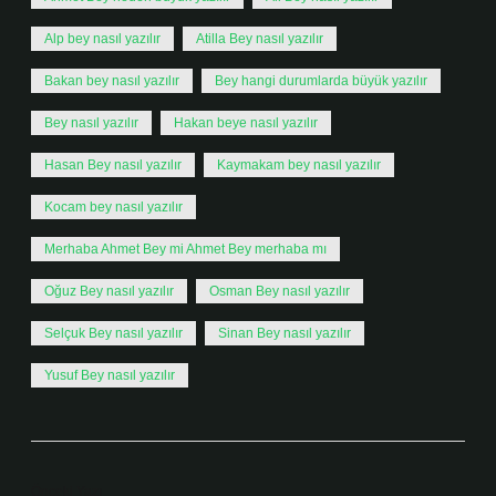
Alp bey nasıl yazılır
Atilla Bey nasıl yazılır
Bakan bey nasıl yazılır
Bey hangi durumlarda büyük yazılır
Bey nasıl yazılır
Hakan beye nasıl yazılır
Hasan Bey nasıl yazılır
Kaymakam bey nasıl yazılır
Kocam bey nasıl yazılır
Merhaba Ahmet Bey mi Ahmet Bey merhaba mı
Oğuz Bey nasıl yazılır
Osman Bey nasıl yazılır
Selçuk Bey nasıl yazılır
Sinan Bey nasıl yazılır
Yusuf Bey nasıl yazılır
Önceki Yazı