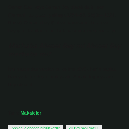
Osman Gazi veya Osman Bey olarak da bilinen
(Osmanlı: عثمان بك, yaklaşık 1254–58, Söğüt – 1324,
Bursa), Osmanlı beyliğini ve hanedanını kuran ve
beyliğin ilk sultanı olan Türk hükümdarı ve generaliydi.
Merhaba Ahmet Bey mi Ahmet Bey
merhaba mı?
İsmin ardından yazılan bu kelime büyük harfle başlar.
Bazı yerlerde Beg olarak yazılır. Ancak doğru yazımı
Bey olmalıdır.
Tarih:
Makaleler
Ahmet Bey neden büyük yazılır
Ali Bey nasıl yazılır