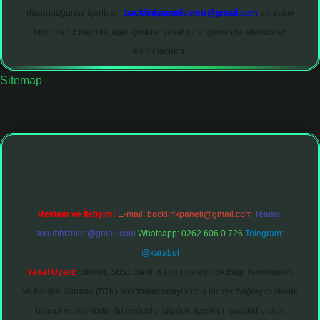
düşündüğünüz içerikleri,
backlinkpanelicomtr@gmail.com
adresine
bildirmeniz halinde, ilgili içerikler yasal süre içerisinde sitemizden
kaldırılacaktır.
Sitemap
t
Reklam ve İletişim:
E-mail:
backlinkpaneli@gmail.com
Teams:
forumhizmeti@gmail.com
Whatsapp: 0262 606 0 726
Telegram:
@karabul
Yasal Uyarı:
Sitemiz, 5651 Sayılı Kanun gereğince Bilgi Teknolojileri
ve İletişim Kurumu (BTK) tarafından onaylanmış bir Yer Sağlayıcı olarak
hizmet vermektedir. Bu nedenle, sitedeki içerikleri proaktif olarak