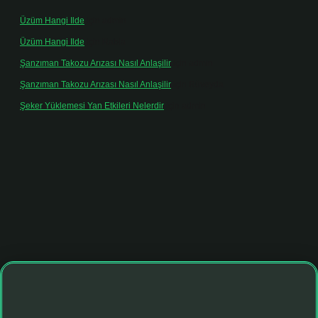
Üzüm Hangi Ilde
için
admin
Üzüm Hangi Ilde
için
Rabia
Şanzıman Takozu Arızası Nasıl Anlaşilir
için
admin
Şanzıman Takozu Arızası Nasıl Anlaşilir
için
Rüveyda
Şeker Yüklemesi Yan Etkileri Nelerdir
için
admin
t