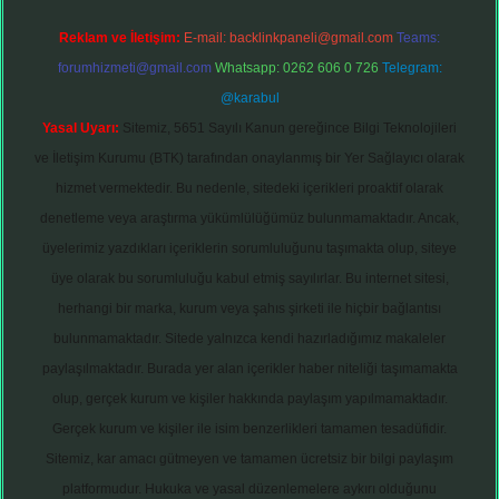
Reklam ve İletişim:
E-mail:
backlinkpaneli@gmail.com
Teams:
forumhizmeti@gmail.com
Whatsapp: 0262 606 0 726
Telegram:
@karabul
Yasal Uyarı:
Sitemiz, 5651 Sayılı Kanun gereğince Bilgi Teknolojileri
ve İletişim Kurumu (BTK) tarafından onaylanmış bir Yer Sağlayıcı olarak
hizmet vermektedir. Bu nedenle, sitedeki içerikleri proaktif olarak
denetleme veya araştırma yükümlülüğümüz bulunmamaktadır. Ancak,
üyelerimiz yazdıkları içeriklerin sorumluluğunu taşımakta olup, siteye
üye olarak bu sorumluluğu kabul etmiş sayılırlar. Bu internet sitesi,
herhangi bir marka, kurum veya şahıs şirketi ile hiçbir bağlantısı
bulunmamaktadır. Sitede yalnızca kendi hazırladığımız makaleler
paylaşılmaktadır. Burada yer alan içerikler haber niteliği taşımamakta
olup, gerçek kurum ve kişiler hakkında paylaşım yapılmamaktadır.
Gerçek kurum ve kişiler ile isim benzerlikleri tamamen tesadüfidir.
Sitemiz, kar amacı gütmeyen ve tamamen ücretsiz bir bilgi paylaşım
platformudur. Hukuka ve yasal düzenlemelere aykırı olduğunu