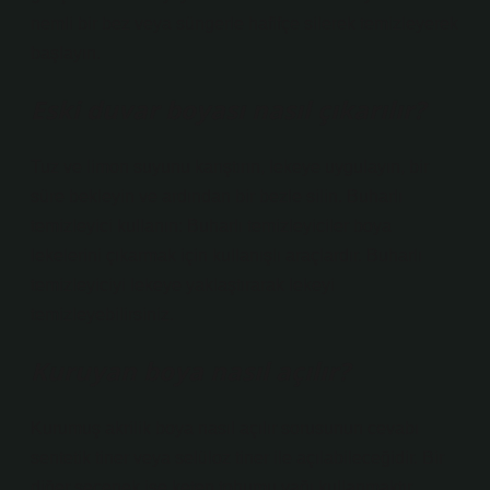
nemli bir bez veya süngerle hafifçe silerek temizleyerek
başlayın.
Eski duvar boyası nasıl çıkarılır?
Tuz ve limon suyunu karıştırın, lekeye uygulayın, bir
süre bekleyin ve ardından bir bezle silin. Buharlı
temizleyici kullanın: Buharlı temizleyiciler boya
lekelerini çıkarmak için kullanışlı araçlardır. Buharlı
temizleyiciyi lekeye yaklaştırarak lekeyi
temizleyebilirsiniz.
Kuruyan boya nasıl açılır?
Kurumuş akrilik boya nasıl açılır sorusunun cevabı
sentetik tiner veya selüloz tiner ile açılabileceğidir. Bir
diğer seçenek ise keten tohumu yağı kullanmaktır.