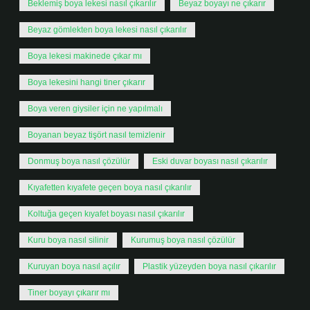
Beklemiş boya lekesi nasıl çıkarılır
Beyaz boyayı ne çıkarır
Beyaz gömlekten boya lekesi nasıl çıkarılır
Boya lekesi makinede çıkar mı
Boya lekesini hangi tiner çıkarır
Boya veren giysiler için ne yapılmalı
Boyanan beyaz tişört nasıl temizlenir
Donmuş boya nasıl çözülür
Eski duvar boyası nasıl çıkarılır
Kıyafetten kıyafete geçen boya nasıl çıkarılır
Koltuğa geçen kıyafet boyası nasıl çıkarılır
Kuru boya nasıl silinir
Kurumuş boya nasıl çözülür
Kuruyan boya nasıl açılır
Plastik yüzeyden boya nasıl çıkarılır
Tiner boyayı çıkarır mı