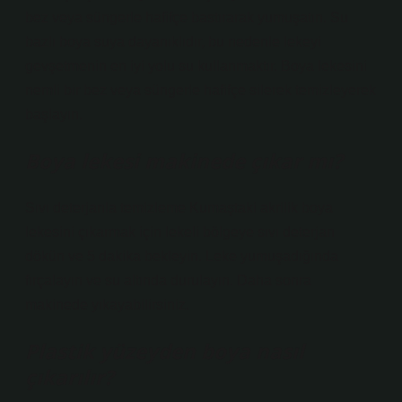
bez veya süngerle hafifçe bastırarak yumuşatın. Su
bazlı boya suya dayanıklıdır, bu nedenle lekeyi
gevşetmenin en iyi yolu su kullanmaktır. Boya lekesini
nemli bir bez veya süngerle hafifçe silerek temizleyerek
başlayın.
Boya lekesi makinede çıkar mı?
Sıvı deterjanla temizleme Kumaştaki akrilik boya
lekesini çıkarmak için lekeli bölgeye sıvı deterjan
dökün ve 5 dakika bekleyin. Leke yumuşadığında
fırçalayın ve su altında durulayın. Daha sonra
makinede yıkayabilirsiniz.
Plastik yüzeyden boya nasıl
çıkarılır?