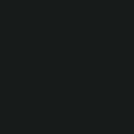
yumuşatmak için ısı tabancası kullanır, ancak çok fazla
ısı boyaya da zarar verir.7 Aralık 2019Aseton
kullanmazdım. Şeffaf verniği ve boyayı çok iyi
çıkarabilir. Güçlü bir çözücüdür. Bazı kişiler yapıştırıcıyı
yumuşatmak için ısı tabancası kullanır, ancak çok fazla
ısı boyaya da zarar verir.
Beyaz gömlekten boya lekesi nasıl
çıkarılır?
Hemen yapılacak işlem: Boya kurumadan önce nemli
bir bez veya kağıt havluyla hafifçe silerek lekenin
çoğunu çıkarabilirsiniz. Sabunlu su: Leke kurumaya
başladığında ılık sabunlu suyla ovalayarak
temizleyebilirsiniz. Tiner veya beyaz ispirto: Yağ bazlı
boyalar için tiner veya beyaz ispirto kullanabilirsiniz.