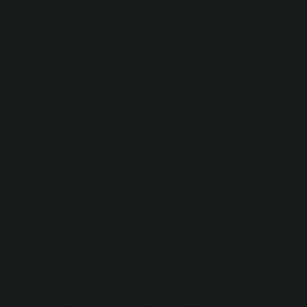
Yumuşak yüzeylerdeki boya lekeleri aseton ve benzeri
kimyasallarla yumuşatılabilir, daha sonra halı yıkama
fırçasıyla kazınabilir, daha sonra asetonla silinebilir ve
son olarak temizleme suyuna batırılmış bir bezle
temizlenebilir.
Kıyafetten kıyafete geçen boya
nasıl çıkarılır?
Lekeli giysi renkliyse, ¼ fincan amonyak eklenmiş 4
fincan suda bekletip 30 dakika bekletebilirsiniz.
Bekletme süresinin sonunda, akan suyun altında iyice
duruladıktan sonra giysiyi her zamanki gibi
yıkayabilirsiniz.
Tiner boyayı çıkarır mı?