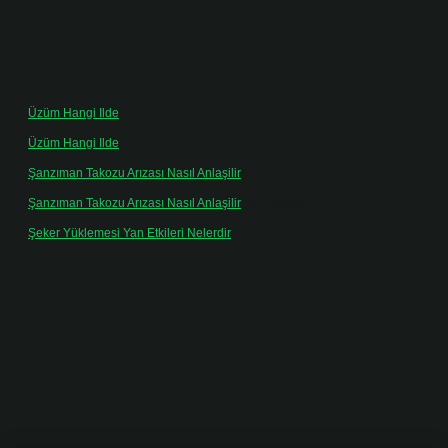
Son yorumlar
Üzüm Hangi Ilde
için
admin
Üzüm Hangi Ilde
için
Rabia
Şanzıman Takozu Arızası Nasıl Anlaşilir
için
admin
Şanzıman Takozu Arızası Nasıl Anlaşilir
için
Rüveyda
Şeker Yüklemesi Yan Etkileri Nelerdir
için
admin