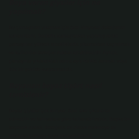
Boya veren giysiler için ne
yapılmalı?
Bu çamaşırları yıkamak için özel kimyasal deterjanlar
kullanılabilir. Sentetik kumaşlardan yapılmış renkli
çamaşırları yüksek sıcaklıklarda yıkamaktan kaçınılmalı
ve kullanılan deterjan miktarı azaltılmalıdır. Ayrıca,
çamaşırlar yıkandıktan sonra aynı renkte asılmalı veya
düz bir şekilde kurutulmalıdır.
Boyanan beyaz tişört nasıl
temizlenir?
Beyaz giysiler çok kirliyse, özel leke çıkarıcılar
edinebilir ve talimatlara göre kullanabilirsiniz. Başka bir
seçenek olarak, deterjana ek olarak makineye az
miktarda çamaşır suyu ekleyebilirsiniz.