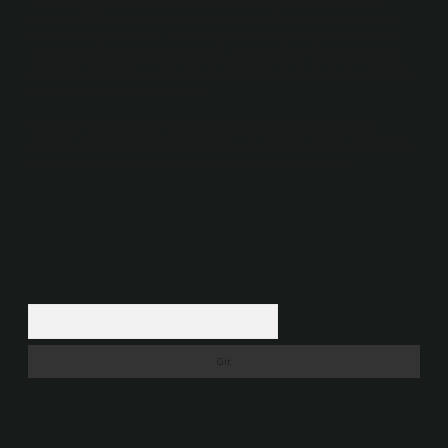
Sitemiz, 5651 Sayılı Kanun gereğince Bilgi Teknolojileri ve İletişim
Kurumu (BTK) tarafından onaylanmış bir Yer Sağlayıcı olarak hizmet
vermektedir. Bu nedenle, sitedeki içerikleri proaktif olarak denetleme
veya araştırma yükümlülüğümüz bulunmamaktadır. Ancak, üyelerimiz
yazdıkları içeriklerin sorumluluğunu taşımakta olup, siteye üye olarak bu
sorumluluğu kabul etmiş sayılırlar.
Hukuka ve yasal düzenlemelere aykırı olduğunu düşündüğünüz
içerikleri,
backlinkpanelicomtr@gmail.com
adresine bildirmeniz halinde,
ilgili içerikler yasal süre içerisinde sitemizden kaldırılacaktır.
Arama