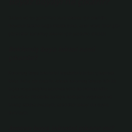
Beyaz boyayı ne çıkarır?
Sabun ve su genellikle taze lekeler için etkilidir.
Boyanın türüne bağlı olarak sirke, alkol veya tiner gibi
çözücüler kurumuş lekeler için yardımcı olabilir.
Beklemiş boya lekesi nasıl
çıkarılır?
Kurumuş boya lekelerini kıyafetlerinizden çıkarmak
biraz daha zor olabilir, ancak kurumuş boyayı kör bir
bıçak veya kaşıkla kazımak yine de mümkündür.
Lekeye az miktarda bulaşık deterjanı uygulayın ve
birkaç dakika ovalayın, ardından lekeyi ılık suyla
durulayın.
Aseton boya lekesini çıkarır mı?