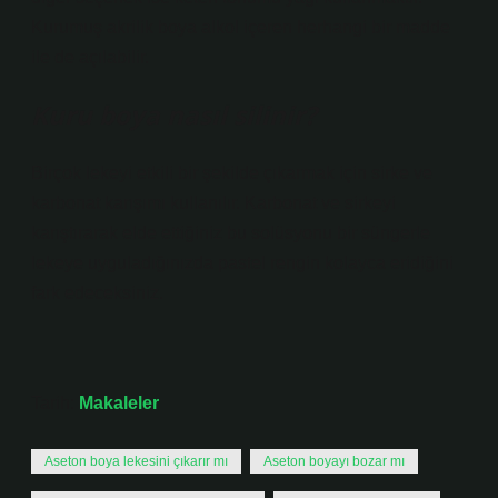
Kurumuş akrilik boya alkol içeren herhangi bir madde
ile de açılabilir.
Kuru boya nasıl silinir?
Birçok lekeyi etkili bir şekilde çıkarmak için sirke ve
karbonat karışımı kullanılır. Karbonat ve sirkeyi
karıştırarak elde ettiğiniz bu solüsyonu bir süngerle
lekeye uyguladığınızda pastel rengin kolayca eridiğini
fark edeceksiniz.
Tarih:
Makaleler
Aseton boya lekesini çıkarır mı
Aseton boyayı bozar mı