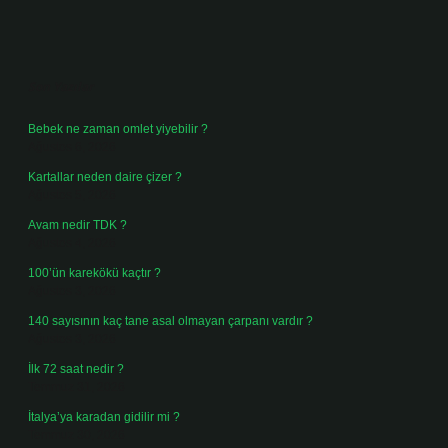
Sidebar
Son Yazılar
Bebek ne zaman omlet yiyebilir ?
Ağustos 6, 2026
Kartallar neden daire çizer ?
Ağustos 5, 2026
Avam nedir TDK ?
Ağustos 4, 2026
100’ün karekökü kaçtır ?
Ağustos 3, 2026
140 sayısının kaç tane asal olmayan çarpanı vardır ?
Ağustos 3, 2026
İlk 72 saat nedir ?
Temmuz 31, 2026
İtalya’ya karadan gidilir mi ?
Temmuz 30, 2026