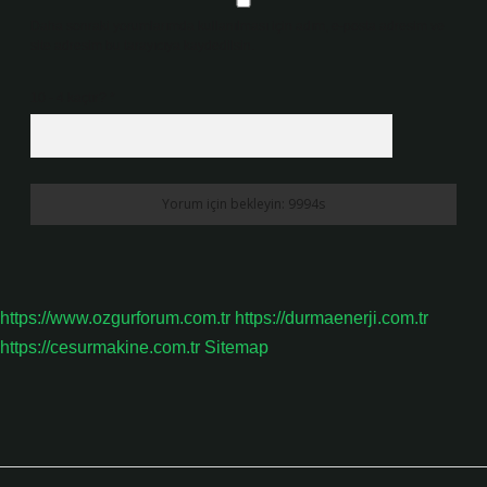
Daha sonraki yorumlarımda kullanılması için adım, e-posta adresim ve
site adresim bu tarayıcıya kaydedilsin.
10 - 4 kaçtır?
*
https://www.ozgurforum.com.tr
https://durmaenerji.com.tr
https://cesurmakine.com.tr
Sitemap