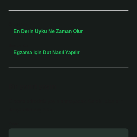
Önceki Yazı
En Derin Uyku Ne Zaman Olur
Sonraki Yazı
Egzama Için Dut Nasıl Yapılır
Bir yanıt yazın
E-posta adresiniz yayınlanmayacak.
Gerekli alanlar
*
ile işaretlenmişlerdir
Yorum