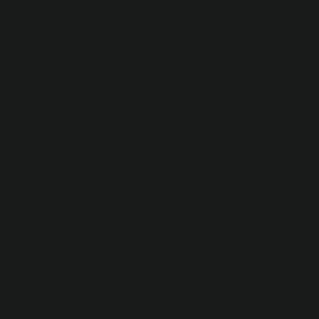
Söz konusu tiner güçlü bir ürün olduğundan, hassas
yüzeylerde kullanılması önerilmez. Bu nedenle, bu
tinerin araç temizleme tineri olarak kullanılması
önerilmez. Selüloz bazlı tiner, plastik, araç boyası,
kumaş, kauçuk ve PVC gibi yüzeylerde boyanın
erimesine, büzülmesine, solmasına veya soyulmasına
neden olur.
Kalıcı boyayı ne çıkarır?
Lekeli bölgeye aseton ve bir miktar pamuk uygulayarak
boyayı elinizden tamamen çıkarabilirsiniz.
Kurumuş boya nasıl çözülür?
Sertleşmiş tabakayı, kurumuş boya lekesine nemli bir