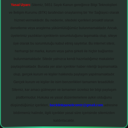
Yasal Uyarı:
Sitemiz, 5651 Sayılı Kanun gereğince Bilgi Teknolojileri
ve İletişim Kurumu (BTK) tarafından onaylanmış bir Yer Sağlayıcı olarak
hizmet vermektedir. Bu nedenle, sitedeki içerikleri proaktif olarak
denetleme veya araştırma yükümlülüğümüz bulunmamaktadır. Ancak,
üyelerimiz yazdıkları içeriklerin sorumluluğunu taşımakta olup, siteye
üye olarak bu sorumluluğu kabul etmiş sayılırlar. Bu internet sitesi,
herhangi bir marka, kurum veya şahıs şirketi ile hiçbir bağlantısı
bulunmamaktadır. Sitede yalnızca kendi hazırladığımız makaleler
paylaşılmaktadır. Burada yer alan içerikler haber niteliği taşımamakta
olup, gerçek kurum ve kişiler hakkında paylaşım yapılmamaktadır.
Gerçek kurum ve kişiler ile isim benzerlikleri tamamen tesadüfidir.
Sitemiz, kar amacı gütmeyen ve tamamen ücretsiz bir bilgi paylaşım
platformudur. Hukuka ve yasal düzenlemelere aykırı olduğunu
düşündüğünüz içerikleri,
backlinkpanelicomtr@gmail.com
adresine
bildirmeniz halinde, ilgili içerikler yasal süre içerisinde sitemizden
kaldırılacaktır.