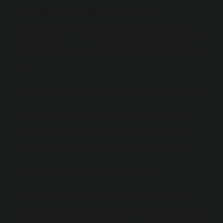
Kullandığınız boya silikon boya ise, sıcak su
uygulayarak veya yüzeyi kazıyarak boya kalıntılarını
çıkarabilirsiniz. Giysilerden boya kalıntılarını çıkarmak
için, tinerin giysinin yüzeyine bastırmadan uygulanması
önerilir.
Boya lekesini hangi tiner çıkarır?
Camda kurumamış yağlı boya lekesini çıkarmak için
sentetik tiner yeterlidir. Camda kurumuş yağlı boyayı
çıkarmak için selüloz tiner ve boya sökücü kullanılır.
Aseton boyayı bozar mı?
Aseton kullanmazdım. Şeffaf verniği ve boyayı çok iyi
çıkarabilir. Güçlü bir çözücüdür. Bazı kişiler yapıştırıcıyı