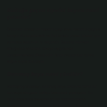
Koltuğa geçen kıyafet boyası nasıl
çıkarılır?
Öncelikle boyayı bir maket bıçağı veya macun bıçağıyla
kazıyın. Kanepelerdeki ve halılardaki pastel lekeler için
yumuşak sabun en iyi seçimdir. Sabunu mümkün
olduğunca köpürtün, lekeye uygularken
bulaştırmamaya dikkat edin. İyice ovaladıktan sonra
soğuk suyla durulayın.
Donmuş boya nasıl çözülür?
Sertleşmiş tabakayı, kurumuş boya lekesine nemli bir
bez veya süngerle hafifçe bastırarak yumuşatın. Su
bazlı boya suya dayanıklıdır, bu nedenle lekeyi
gevşetmenin en iyi yolu su kullanmaktır. Boya lekesini