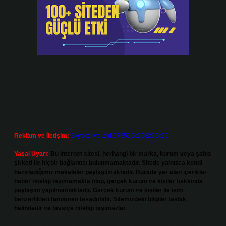
Reklam ve İletişim:
Skype: live:.cid.575569c608265c69
Yasal Uyarı:
Bu internet sitesi, herhangi bir marka, kurum veya şahıs
şirketi ile hiçbir bağlantısı bulunmamaktadır. Sitede yalnızca kendi
hazırladığımız makaleler paylaşılmaktadır. Burada yer alan içerikler
haber niteliği taşımamakta olup, gerçek kurum ve kişiler hakkında
paylaşım yapılmamaktadır. Gerçek kurum ve kişiler ile isim
benzerlikleri tamamen tesadüfidir. Sitemizdeki bilgiler taslak
halindedir ve tavsiye niteliği taşımazlar.