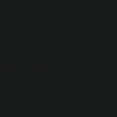
aya çıktı.
rar?
u etkisinin yanı sıra tedavi edici özelliğe de sahiptir. Patojen
es ve salatalıkta ise hastalığın gelişimi 1-2 gün içinde uygulama
e demek?
 bölgelerdeki benzer ekonomik sınıfları ifade etmek için
dir?