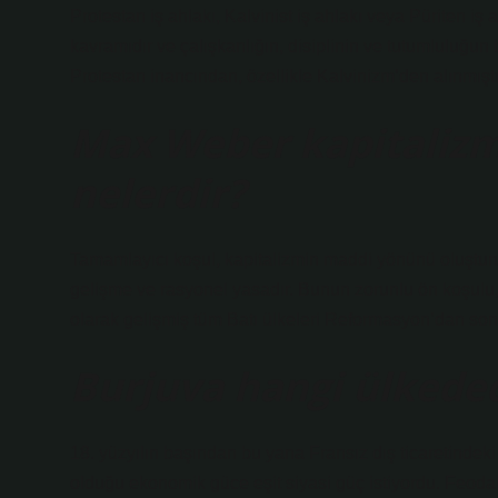
Protestan iş ahlakı, Kalvinist iş ahlakı veya Püriten iş a
kavramıdır ve çalışkanlığın, disiplinin ve tutumluluğun 
Protestan inancından, özellikle Kalvinizm’den alınmıştı
Max Weber kapitalizm
nelerdir?
Tamamlayıcı koşul, kapitalizmin maddi yönünü oluşturur.
gelişme ve rasyonel yasadır. Bunun zorunlu ön koşulu, d
olarak gelişmiş tüm Batı ülkeleri Reformasyon’dan son
Burjuva hangi ülkeded
18. yüzyılın başından bu yana Fransız dış ticaretindeki ü
olduğu ekonomik güce eşit siyasi güç istiyordu. Feod