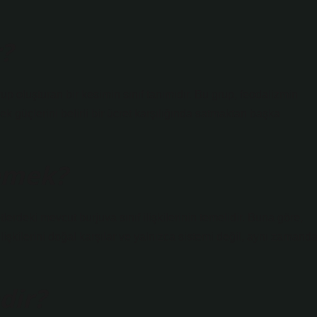
r?
up oluşturan bir kesimin sınıf tanımıdır. Bu grup, feodalizmin
 güçlerini belirli bir ücret karşılığında satmaktan başka
demek?
erdeki mevcut burjuva sınıf ilişkilerinin temelidir. Buna göre,
 ilişkilerini doğal karşılar ve yalnızca sistemi değil, aynı zamand
dir?