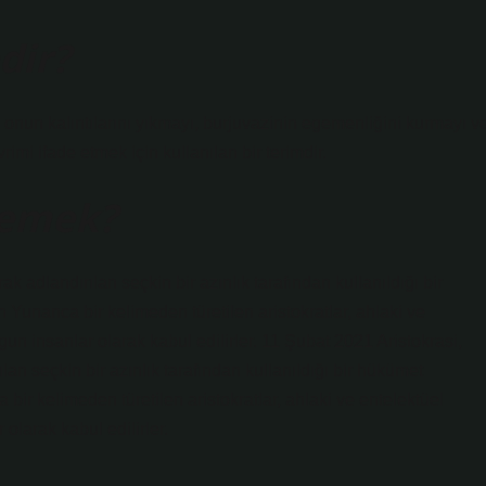
dir?
a onun kalıntılarını yıkmayı, burjuvazinin egemenliğini kurmayı v
imi ifade etmek için kullanılan bir terimdir.
 demek?
ak adlandırılan seçkin bir azınlık tarafından kullanıldığı bir
n Yunanca bir kelimeden türetilen aristokratlar, ahlaki ve
un insanlar olarak kabul edilirler. 11 Şubat 2021 Aristokrasi,
lan seçkin bir azınlık tarafından kullanıldığı bir hükümet
 bir kelimeden türetilen aristokratlar, ahlaki ve entelektüel
olarak kabul edilirler.