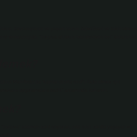
ını, davranışlarını ve yaşam tarzını özledikleri ve taklit etmey
rksist terminolojide, “burjuva ahlakını benimseyen biri” anlamında
 demek?
ist Manifesto’da “kapitalist orta sınıf”ı ifade etmek için
asmakalıp uygulamalara sadık” anlamında kullanılır.
mek?
urjuva” kelimesi kent soyluları, orta sınıf, kentte yaşayan ve
tedir.