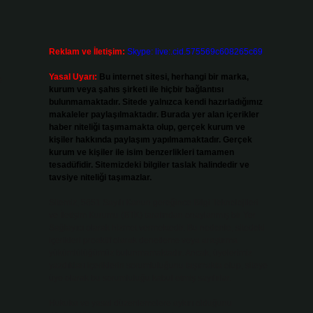
Reklam ve İletişim:
Skype: live:.cid.575569c608265c69
Yasal Uyarı:
Bu internet sitesi, herhangi bir marka,
e
kurum veya şahıs şirketi ile hiçbir bağlantısı
bulunmamaktadır. Sitede yalnızca kendi hazırladığımız
makaleler paylaşılmaktadır. Burada yer alan içerikler
haber niteliği taşımamakta olup, gerçek kurum ve
kişiler hakkında paylaşım yapılmamaktadır. Gerçek
kurum ve kişiler ile isim benzerlikleri tamamen
tesadüfidir. Sitemizdeki bilgiler taslak halindedir ve
tavsiye niteliği taşımazlar.
Sitemiz, 5651 Sayılı Kanun gereğince Bilgi Teknolojileri
ve İletişim Kurumu (BTK) tarafından onaylanmış bir Yer
Sağlayıcı olarak hizmet vermektedir. Bu nedenle, sitedeki
içerikleri proaktif olarak denetleme veya araştırma
yükümlülüğümüz bulunmamaktadır. Ancak, üyelerimiz
yazdıkları içeriklerin sorumluluğunu taşımakta olup, siteye
üye olarak bu sorumluluğu kabul etmiş sayılırlar.
Hukuka ve yasal düzenlemelere aykırı olduğunu