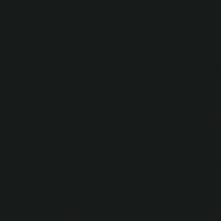
kısıtlamaların kaldırılmasını savunuyorlardı.
Burjuvanın tersi nedi
Proletarya, üretimdeki konumu bakımından belirli bir gr
çözülmesiyle mülksüzleştirilen insanların yaşamda emek
seçeneği olmadığında ortaya çıkmıştır.
Burjuva siyaseti ne 
Marksist görüşe göre, burjuva sosyalizmi mevcut devletl
burjuva sosyalistleri kapitalist ülkelerdeki mevcut sınıf
egemen sınıf olan burjuva sınıfını da korurlar.
Burjuva devrimleri ne