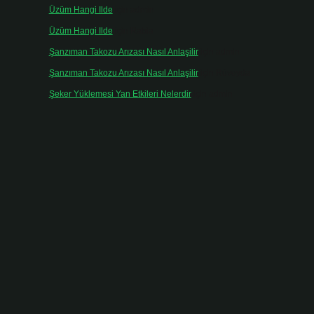
Üzüm Hangi Ilde
için
admin
Üzüm Hangi Ilde
için
Rabia
Şanzıman Takozu Arızası Nasıl Anlaşilir
için
admin
Şanzıman Takozu Arızası Nasıl Anlaşilir
için
Rüveyda
Şeker Yüklemesi Yan Etkileri Nelerdir
için
admin