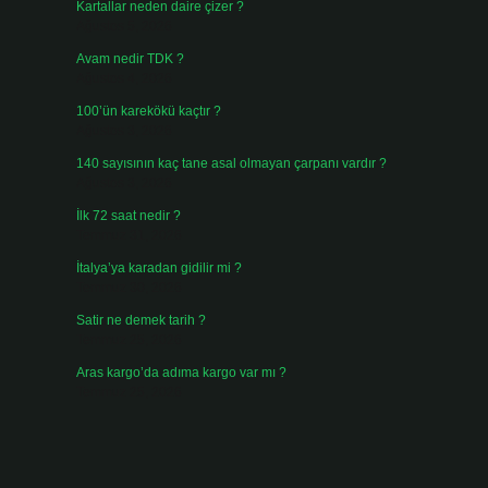
Kartallar neden daire çizer ?
Ağustos 5, 2026
Avam nedir TDK ?
Ağustos 4, 2026
100’ün karekökü kaçtır ?
Ağustos 3, 2026
140 sayısının kaç tane asal olmayan çarpanı vardır ?
Ağustos 3, 2026
İlk 72 saat nedir ?
Temmuz 31, 2026
İtalya’ya karadan gidilir mi ?
Temmuz 30, 2026
Satir ne demek tarih ?
Temmuz 25, 2026
Aras kargo’da adıma kargo var mı ?
Temmuz 25, 2026
i