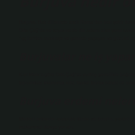
Burjuva nedir ö
Burjuva, Batı dillerinde antik Roma’dan beri şehir duvar
Orta Çağ’da ne soylu ne de din adamı olan şehir sakinle
“işçiler”den uzaklaştı ve şehirde yaşayan ve gücünü eği
Burjuvalar ne iş yapar
Karl Marx’a göre Orta Çağ’da yurttaş genellikle bağımsız
toplumdaki ekonomik rolü, feodal toprak sahibi ile lord
Burjuva erdemi nelerd
Medeni erdemler arasında düzen ve disiplin, yaratıcılık
mükemmel denge yer alır.