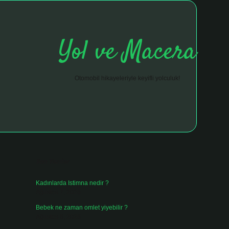
Yol ve Macera
Otomobil hikayeleriyle keyifli yolculuk!
Sidebar
hiltonbet giriş adresi
tulipbett.net
Son Yazılar
Kadınlarda Istimna nedir ?
Ağustos 7, 2026
Bebek ne zaman omlet yiyebilir ?
Ağustos 6, 2026