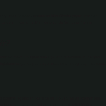
n yüksek ücretler kazanan ve lüks tüketim yapan insanları
ich Engels’in Komünist Manifesto’sunda “burjuvazi” terimi
ir?
erdeki mevcut burjuva sınıf ilişkilerinin temelidir. Buna göre,
 ilişkilerini doğal karşılar ve yalnızca sistemi değil, aynı zamand
ki konumu açısından belirli bir grup oluşturan bir kesimin sınıf
en insanların yaşamlarında emek güçlerini belirli bir ücret