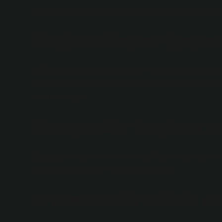
karşılığında satmaktan başka seçeneği olmadığında ort
Burjuva ilaç ne işe ya
BURJUVAⓇ bitki koruma ürünü hastalıklara karşı koruyuc
bitkilere ilk nüfuz ettikten sonra, bağda 2-3 gün; domat
ile durdurulabilir.
Komprador burjuva n
20. yüzyılda Marksist teorisyenler, Doğu Asya dışındaki
“komprador burjuvazi” terimini kullandılar.
Protestanlık ahlakı ne