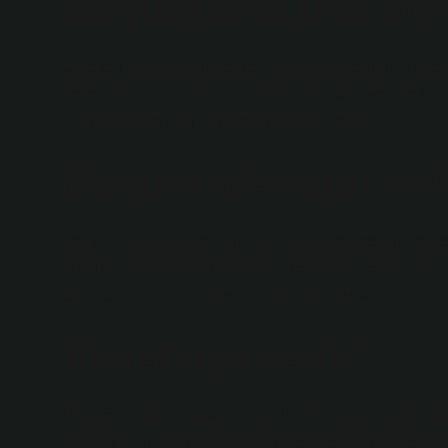
Burjuva orta sınıf mı?
Ülkeden ülkeye değişse de, üniversite mezunu, nispete
içeren sınıf olarak tanımlanabilir. Karl Marx ve Friedr
“kapitalist orta sınıf” anlamında kullanılmıştır.
Burjuva ideolojisi ned
Marksist görüşe göre, burjuva sosyalizmi mevcut devletl
burjuva sosyalistleri kapitalist ülkelerdeki mevcut sınıf
egemen sınıf olan burjuva sınıfını da korurlar.
Proletarya nedir?
Proleter, ücret kazanan bir işçidir. Proletarya, üretimde
tanımıdır. Bu, feodalizmin çözülmesiyle mülksüzleştiril