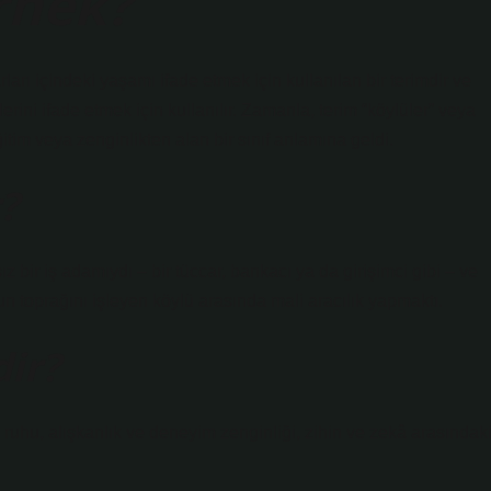
rnek?
ları içindeki yaşamı ifade etmek için kullanılan bir terimdir ve
rini ifade etmek için kullanılır. Zamanla, terim “köylüler” veya
tim veya zenginlikten alan bir sınıf anlamına geldi.
?
 bir iş adamıydı – bir tüccar, bankacı ya da girişimci gibi – ve
un toprağını işleyen köylü arasında mali aracılık yapmaktı.
ir?
 ruhu, alışkanlık ve deneyim zenginliği, zihin ve zekâ arasındak