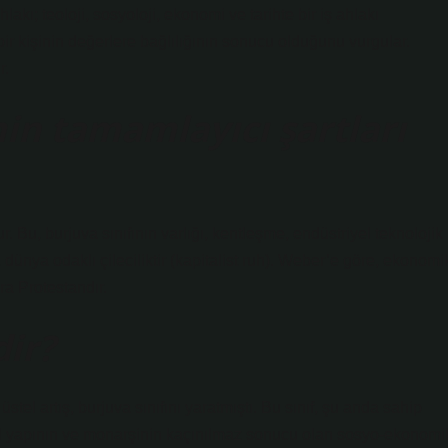
hlakı; teoloji, sosyoloji, ekonomi ve tarihte bir iş ahlakı
bir kişinin değerlere bağlılığının sonucu olduğunu vurgular.
r.
in tamamlayıcı şartları
 Bu, burjuva sınıfının varlığı, kentleşme, endüstriyel teknolojik
ünya odaklı çileciliktir (kapitalist ruh). Weber’e göre, ekonomi
ra Protestandır.
ir?
stel artış, burjuva sınıfını yaratmıştı. Bu sınıf, şu anda sahip
al yapının ve monarşinin kaçınılmaz sonucu olan sosyo-ekonomi