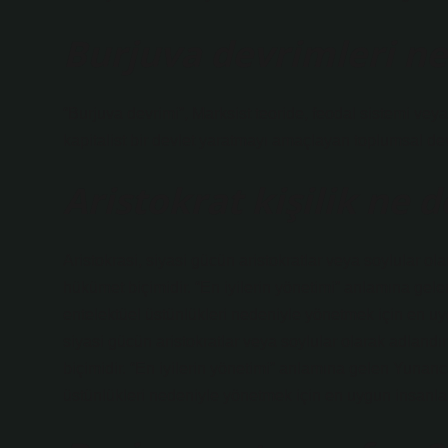
Burjuva devrimleri ne
“Burjuva devrimi”, Marksist teoride, feodal sistemi vey
kapitalist bir devlet yaratmayı amaçlayan toplumsal devr
Aristokrat kişilik ne
Aristokrasi, siyasi gücün aristokratlar veya soylular olar
hükümet biçimidir. “En iyilerin yönetimi” anlamına gele
entelektüel üstünlükleri nedeniyle yönetmek için en uyg
siyasi gücün aristokratlar veya soylular olarak adlandırı
biçimidir. “En iyilerin yönetimi” anlamına gelen Yunanca
üstünlükleri nedeniyle yönetmek için en uygun insanlar 