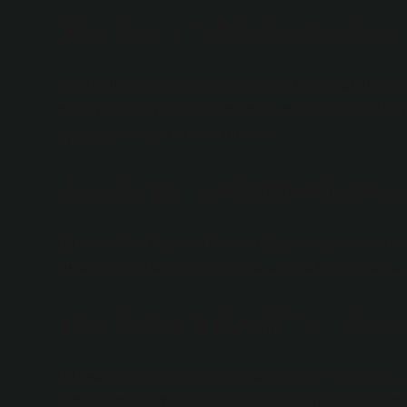
Burjuva ahlakı nedir?
Küçük burjuvalar, zaman zaman kendilerini burjuva ahlak
çalıştıkları burjuvalarla özdeşleştirmeye çalışırlar. Ma
aşağılayıcı bir şekilde de kullanılır.
Burjuva takılmak ne
Bu terim, Karl Marx ve Friedrich Engels tarafından Komün
kullanılmıştır. Bazen eleştirel olarak “maddeci veya b
Burjuva güzeli ne de
Burjuva kelimesinin sözlük anlamı nedir? TDK’ya göre “b
özel ayrıcalıklardan yararlanan kimse anlamına gelmek