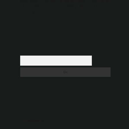
düşündüğünüz içerikleri,
backlinkpanelicomtr@gmail.com
adresine bildirmeniz halinde, ilgili içerikler yasal süre
içerisinde sitemizden kaldırılacaktır.
Arama
a
Son yorumlar