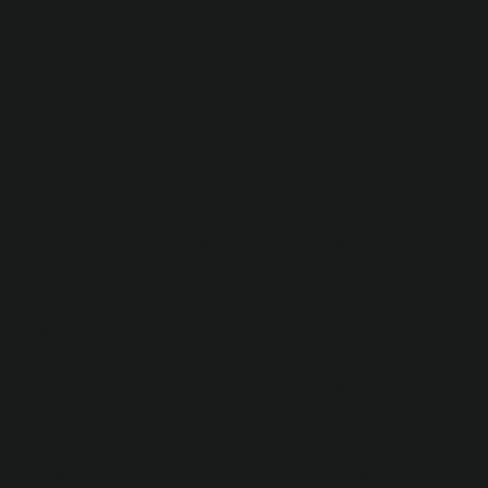
 açabilir. Çenenin aşırı zorlanması, yanlış hizalanması ya da
 yerken daha fazla ses çıkmasına neden olabilir. Bu tür
den, örneğin sert yiyeceklerin yenmesi ya da çiğneme
etişim
almaz, aynı zamanda sosyal ilişkilerde de farklı etkiler yaratabilir
r ve kültürel algılar açısından önemlidir. Toplumda, yemek yeme
ir ve bu davranışın nasıl yapıldığı büyük bir dikkatle gözlemlenir
daha duyarlıdır, çünkü toplumda yemek yerken “nazik ve zarif”
ik yaratabilir ve toplumsal olarak hoş karşılanmaz.
letişim kurma aracı olarak gören bir toplumda, çene seslerinin
, yemek yerken ses çıkarmamak için daha fazla çaba harcar, çünk
rak algılanabilir. Bu, yalnızca estetik bir kaygıdan değil, aynı
lerinden kaynaklanır. Birçok kadın, yemek sırasında çıkarılan