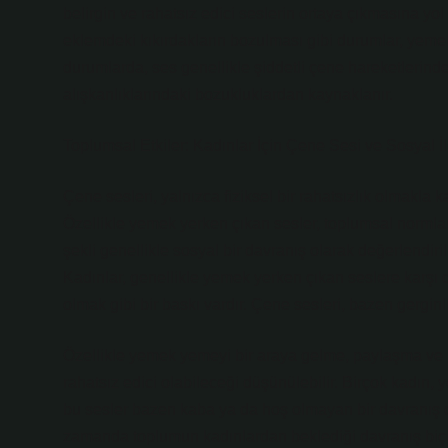
belirgin ve rahatsız edici seslerin ortaya çıkmasına yol
eklemdeki kıkırdakların bozulması gibi durumlar, yemek
durumlarda, ses genellikle şiddetli çene hareketlerin
alışkanlıklarındaki bozukluklardan kaynaklanır.
Toplumsal Etkiler: Kadınlar İçin Çene Sesi ve Sosyal İl
Çene sesleri, yalnızca fiziksel bir rahatsızlık olmakla k
Özellikle yemek yerken çıkan sesler, toplumsal normla
şekli genellikle sosyal bir davranış olarak değerlendiril
Kadınlar, genellikle yemek yerken çıkan seslere karşı 
olmak gibi bir baskı vardır. Çene sesleri, bazen gerginl
Özellikle yemek yemeyi bir araya gelme, paylaşma ve i
rahatsız edici olabileceği düşünülebilir. Birçok kadın
bu sesler bazen kaba ya da hoş olmayan bir davranış ola
zamanda toplumun kadınlardan beklediği davranış biçim