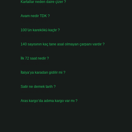
Kartallar neden daire çizer ?
Ağustos 5, 2026
Avam nedir TDK ?
Ağustos 4, 2026
100’ün karekökü kaçtır ?
Ağustos 3, 2026
140 sayısının kaç tane asal olmayan çarpanı vardır ?
Ağustos 3, 2026
İlk 72 saat nedir ?
Temmuz 31, 2026
İtalya’ya karadan gidilir mi ?
Temmuz 30, 2026
Satir ne demek tarih ?
Temmuz 25, 2026
Aras kargo’da adıma kargo var mı ?
Temmuz 25, 2026