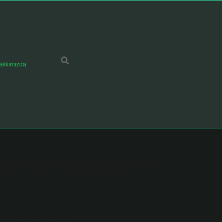
akkımızda
rken ses çıkarır ?
tiflerden Bir Bakış