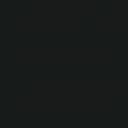
Yemek yerken çıkan çene seslerinin, sosyal çevremizde
sesler, kişisel ilişkilerde, özellikle yakın etkileşimle
çıkan sesleri genellikle rahatsız edici bulurlar ve bu d
Özellikle ilk randevular veya önemli sosyal etkinliklerd
Peki, bu sesleri nasıl kontrol edebiliriz? Belki de en 
daha dikkatli çiğneme teknikleri kullanmak olabilir. Bu
getirilmesinin önüne geçmek, daha doğal bir yaklaşım
Sonuç: Çene Sesi Toplumsal Bir Sorun Mu?
Çene seslerinin neden çıktığını ve nasıl yönetilebilece
sadece fiziksel bir olay mıdır, yoksa toplumsal bir sor
yaklaşırken, kadınların bu konuda daha hassas oldukla
toplumda büyük bir sorun oluşturuyor mu, yoksa buna ge