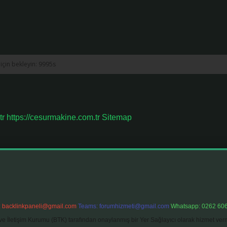
tr
https://cesurmakine.com.tr
Sitemap
:
backlinkpaneli@gmail.com
Teams:
forumhizmeti@gmail.com
Whatsapp: 0262 606
ve İletişim Kurumu (BTK) tarafından onaylanmış bir Yer Sağlayıcı olarak hizmet verm