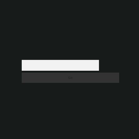
düşündüğünüz içerikleri,
backlinkpanelicomtr@gmail.com
adresine bildirmeniz halinde, ilgili içerikler yasal süre
içerisinde sitemizden kaldırılacaktır.
Arama
Son yorumlar