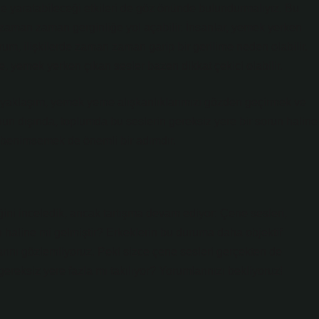
 yaratabileceği etkileri de göz önünde bulundurmalıyız. Bu
rde zaman zaman gerginliğe yol açabilir. İnsanlar, yemek yerken
urum, ilişkilerde zaman zaman garip bir gerilime neden olabilir.
e, yemek yerken çıkan sesler bazen dikkat çekici olabilir.
iyi yaklaşım, yemek yeme alışkanlıklarımızı gözden geçirmek ve
nun dışında, toplumda bu seslerin gereksiz yere bir sorun haline
 benimsemek de önemli bir adımdır.
ğini inceledik, ancak tartışma devam ediyor: Çene sesleri,
un haline mi gelmiştir? Erkeklerin bu duruma daha objektif
rını gözlemliyoruz. Peki sizce çene sesleri gerçekten de
reksiz yere fazla mı takılıyor? Yorumlarınızı bekliyoruz!