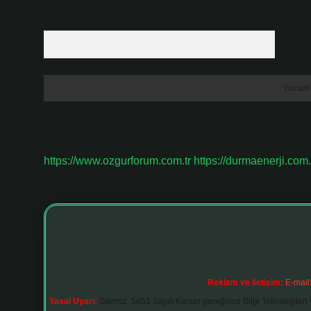
9 - 5 kaçtır?
*
https://www.ozgurforum.com.tr
https://durmaenerji.com.
Reklam ve İletişim:
E-mail
Yasal Uyarı:
Sitemiz, 5651 Sayılı Kanun gereğince Bilgi Teknolojileri 