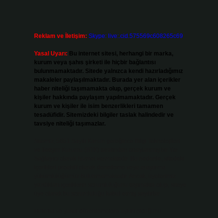
Reklam ve İletişim:
Skype: live:.cid.575569c608265c69
Yasal Uyarı:
Bu internet sitesi, herhangi bir marka,
kurum veya şahıs şirketi ile hiçbir bağlantısı
bulunmamaktadır. Sitede yalnızca kendi hazırladığımız
makaleler paylaşılmaktadır. Burada yer alan içerikler
haber niteliği taşımamakta olup, gerçek kurum ve
e
kişiler hakkında paylaşım yapılmamaktadır. Gerçek
kurum ve kişiler ile isim benzerlikleri tamamen
tesadüfidir. Sitemizdeki bilgiler taslak halindedir ve
tavsiye niteliği taşımazlar.
Sitemiz, 5651 Sayılı Kanun gereğince Bilgi Teknolojileri
ve İletişim Kurumu (BTK) tarafından onaylanmış bir Yer
Sağlayıcı olarak hizmet vermektedir. Bu nedenle, sitedeki
içerikleri proaktif olarak denetleme veya araştırma
yükümlülüğümüz bulunmamaktadır. Ancak, üyelerimiz
yazdıkları içeriklerin sorumluluğunu taşımakta olup, siteye
üye olarak bu sorumluluğu kabul etmiş sayılırlar.
Hukuka ve yasal düzenlemelere aykırı olduğunu