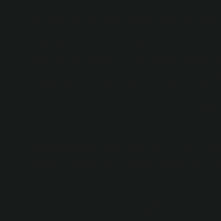
Hepimiz bir şekilde, yemek yerken çenemizden gelen o 
sesin kaynağı nedir? Birçoğumuz için, yemek yediğimizd
bunun fizyolojik, toplumsal ve kültürel açılardan da fa
genellikle daha objektif ve bilimsel olurken, kadınlar gen
şekillendirdiğini düşünerek farklı bir perspektif sunarl
nelerdir? Gelin, bu konuyu farklı açılardan ele alalım.
Fiziksel ve Bilimsel Yaklaşım: Çenenin Çalışma Prens
Çene hareket ettiğinde çıkan seslerin kaynağı aslında ç
temporomandibular eklem (TMJ), ağzımızın açılıp kapan
oldukça hareketlidir. Yemek yerken, çene bu eklem üze
gerçekleşir. Bu sürtünme, bazı insanlar için bir ses çık
Fizyolojik olarak, bu seslerin çoğu normaldir. Çene e
gaz kabarcıkları da bu seslere katkıda bulunabilir. Anc