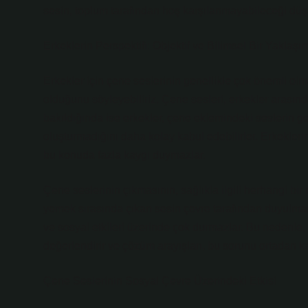
sesin, toplum tarafından hoş karşılanmayabileceği düş
Erkeklerin Perspektifi: Objektif ve Bilimsel Bir Yaklaşı
Erkekler için çene seslerinin genellikle çok önemli o
olduğunu söyleyebiliriz. Çene sesleri, erkekler arasınd
bakıldığında ise erkekler, çene eklemindeki seslerin g
oluşturmadığını daha kolay kabul edebilirler. Erkekle
bu konuda fazla kaygı duymazlar.
Çene seslerinin çıkmasının, sağlıkla ilgili herhangi bir
yemek sırasında çıkan sesin çevre tarafından duyulması
ve sosyal etkileri üzerinde çok durmazlar. Bu nedenle, e
değerlendirir ve çözüm arayışları, bu sorunu ortadan ka
Çene Seslerinin Sosyal Çevre Üzerindeki Etkisi