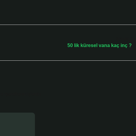
Sonraki Yaz
50 lik küresel vana kaç inç ?
le işaretlenmişlerdir