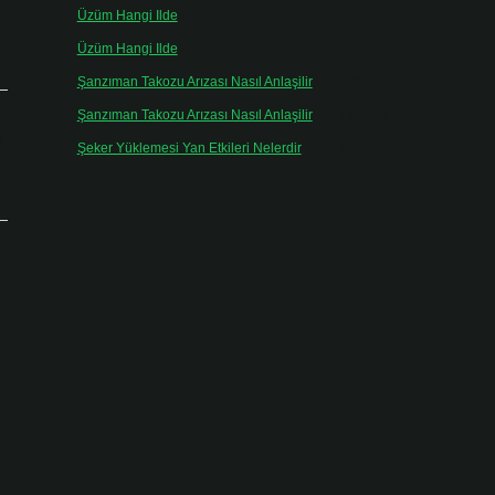
Üzüm Hangi Ilde
için
admin
Üzüm Hangi Ilde
için
Rabia
Şanzıman Takozu Arızası Nasıl Anlaşilir
için
admin
Şanzıman Takozu Arızası Nasıl Anlaşilir
için
Rüveyda
ı
Şeker Yüklemesi Yan Etkileri Nelerdir
için
admin