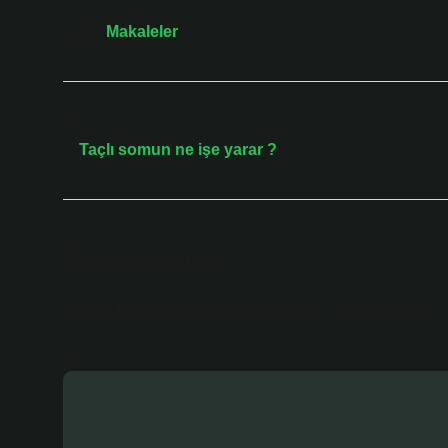
Tarih:
Makaleler
Önceki Yazı
Taçlı somun ne işe yarar ?
Bir yanıt yazın
E-posta adresiniz yayınlanmayacak.
Gerekli alanlar
*
i
Yorum