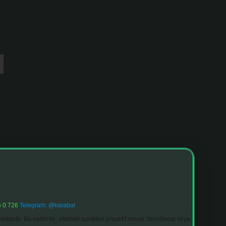
 0 726
Telegram: @karabul
ektedir. Bu nedenle, sitedeki içerikleri proaktif olarak denetleme veya