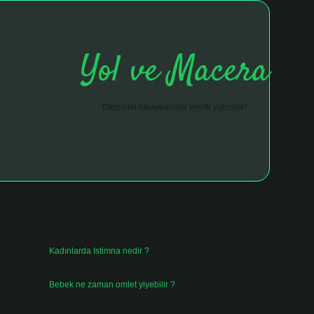
Yol ve Macera
Otomobil hikayeleriyle keyifli yolculuk!
Sidebar
hiltonbet giriş adresi
tulipbett.net
Son Yazılar
Kadınlarda Istimna nedir ?
Ağustos 7, 2026
Bebek ne zaman omlet yiyebilir ?
Ağustos 6, 2026