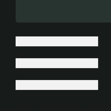
İsim*
E-Posta*
Web Sitesi
Daha sonraki yorumlarımda kullanılması için adım, e-posta adresim ve s