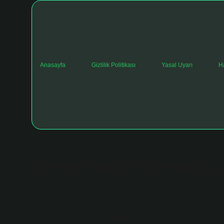
Anasayfa
Gizlilik Politikası
Yasal Uyarı
H
Çene neden yemek ye
Tarih: Kasım 16, 2025
Çene Neden Yemek Yerken Ses Çıkarır? Farklı Perspek