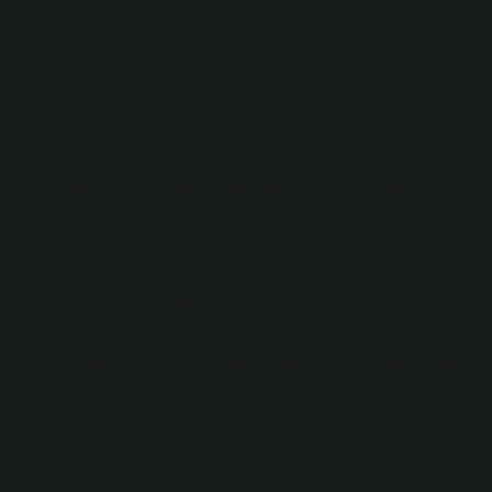
üncesiyle bu durumu gizlemeye çalışabilir.
m
lmadığı, ya da en azından bunun fazla düşünülmediği bir durum
a nadiren sosyal bir sorun haline gelir. Bilimsel açıdan
enellikle normal olduğunu ve herhangi bir sağlık sorunu
rin çoğu, yemek yerken çıkan seslerin doğal olduğunu düşünür v
 risk taşımadığını düşünerek hareket ederler. Ayrıca erkekler,
nı, çoğu zaman sadece kişisel bir rahatsızlık olarak kabul eder
rkekler genellikle bu sesleri daha çok fiziksel bir sorun olarak
ldırmaya yönelik daha teknik bir yaklaşım sergiler.