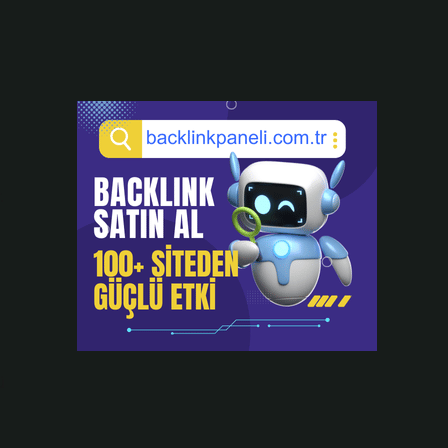
.
.
ü