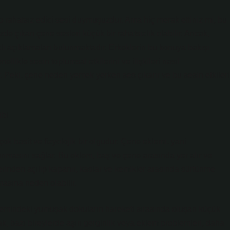
rahatsız edici sesi duymuşuzdur. Ama hiç merak ettiniz mi, bu
e çıkan çene sesleri küçük bir rahatsızlık olabilir. Ancak,
rklı açıklamaları bulunmaktadır. Erkeklerin bu konuya bakışı
ellikle sesin toplumsal etkilerini ve ilişkileri nasıl
ar. Peki, çene neden yemek yerken ses çıkarır ve bu sesin etkileri
ibi
ok basit ve fizyolojik bir olgudur. Çene eklemi, yani
masını sağlar. Bu eklem, baş ve çene arasında yer alır ve
rinden açılıp kapanır, kaslar ve kemikler arasında sürtünme
masına neden olabilir.
klemindeki yumuşak dokuların hareketi sırasında oluşan küçük
ak, bazı bireylerde aşırı gerginlik veya eklem problemleri, daha