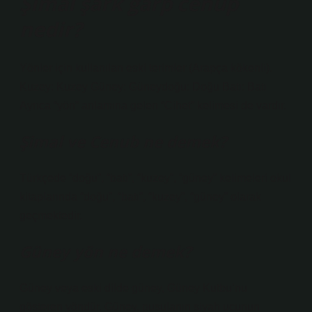
Şimal şark garp cenup
nedir?
Yönler için kullanılan eski terimler (Arapça kökenli).
Kuzey: Kuzey Güney: Güneydoğu: Doğu Batı: Batı
Ayrıca “yön” anlamına gelen “Cihet” kelimesi de vardır.
Şimal ve Cenub ne demek?
Türkçede “doğu”, “batı”, “kuzey”, “güney” kelimeleri okul
kitaplarında “doğu”, “batı”, “kuzey”, “güney” olarak
geçmektedir.
Güney yön ne demek?
Güney veya eski dilde güney, Güney Kutbu’nu
gösteren yöndür. Güney, pusulanın siyah ucunun