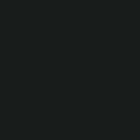
gösterdiğinin tam tersi yöndür. Güney: Her zaman
güneş ışığının olduğu yer.
Şimal yön ne demek?
Kuzey. Kuzey (eski dilde: kuzey), dört ana yönden biri.
Kuzey Kutbu’nu işaret eder.
Şark doğu mu batı mı?
Yönetmeliğe göre, gelecek yıl yürürlüğe girecek olan
Doğu Hizmet yerinin 4 bölgeye bölünmesi uygulaması
kaldırıldı. Şu anda uygulanan 1. Bölge (Batı) ve 2.
Bölge (Doğu) olmak üzere iki bölge uygulaması devam
edecek.
Güney kuzey ne demek?