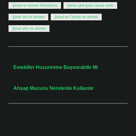
Şimal ne demek Osmanlıca
Şimal şark garp cenup nedir
Şimal sol ne demek
Şimal ve Cenub ne demek
Şimal yön ne demek
Önceki Yazı
Emekliler Huzurevine Başvurabilir Mi
Sonraki Yazı
Ahşap Macunu Nerelerde Kullanılır
Bir yanıt yazın