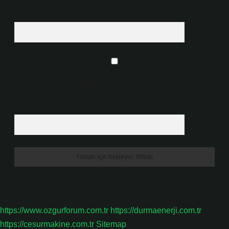
Web Sitesi
Daha sonraki yorumlarımda kullanılması için adım, e-posta adresim ve
site adresim bu tarayıcıya kaydedilsin.
7 + 8 kaçtır?
*
https://www.ozgurforum.com.tr
https://durmaenerji.com.tr
https://cesurmakine.com.tr
Sitemap