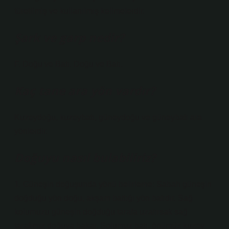
türetilmiş ve kullanılmış kelimelerdir.
Şark ve garp nedir?
F. Doğu ve Batı. Doğu ve Batı.
Kaç tane ara yön vardır?
Kuzeydoğu, kuzeybatı, güneydoğu ve güneybatı ara
yönlerdir.
Doğuyu nasıl bulabiliriz?
1. Güneşin doğuşunda yönü belirleme: Sabah güneşin
doğduğu yön doğu, akşam battığı yön batıdır. Sağ
kolumuzu güneşin doğduğu tarafa uzatırsak sağ
tarafımız doğuya bakar. Solumuz batı, önümüz kuzey