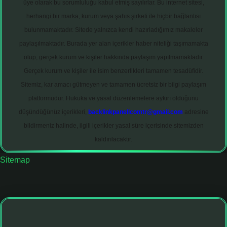
üye olarak bu sorumluluğu kabul etmiş sayılırlar. Bu internet sitesi,
herhangi bir marka, kurum veya şahıs şirketi ile hiçbir bağlantısı
bulunmamaktadır. Sitede yalnızca kendi hazırladığımız makaleler
paylaşılmaktadır. Burada yer alan içerikler haber niteliği taşımamakta
olup, gerçek kurum ve kişiler hakkında paylaşım yapılmamaktadır.
Gerçek kurum ve kişiler ile isim benzerlikleri tamamen tesadüfidir.
Sitemiz, kar amacı gütmeyen ve tamamen ücretsiz bir bilgi paylaşım
platformudur. Hukuka ve yasal düzenlemelere aykırı olduğunu
düşündüğünüz içerikleri,
backlinkpanelicomtr@gmail.com
adresine
bildirmeniz halinde, ilgili içerikler yasal süre içerisinde sitemizden
kaldırılacaktır.
Sitemap
tt.net