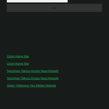
Son yorumlar
Üzüm Hangi Ilde
için
admin
Üzüm Hangi Ilde
için
Rabia
Şanzıman Takozu Arızası Nasıl Anlaşilir
için
admin
Şanzıman Takozu Arızası Nasıl Anlaşilir
için
Rüveyda
Şeker Yüklemesi Yan Etkileri Nelerdir
için
admin