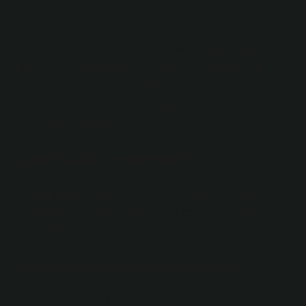
Arapça kökenli bir isim olan Şimal’in sözlük anlamı
kuzeydir. Bu kelime aynı zamanda sol taraf anlamına
da gelir. Ülkemizde Kuzey ismi kadar popüler olan
Şimal kelimesi birçok deyimde de kullanılmaktadır.
Örneğin Garb-ı Şimal kuzeydoğu, Şark-ı Şimal ise
kuzeybatı anlamına gelir.
Şark tarafı ne demek?
Doğu, gün doğumu veya eski dilde doğu, güneşin
sabah doğduğu yön. Ayrıca doğu kelimesi Yakın ve
Uzak Doğu’nun tüm bölgelerinin adıdır.
Osmanlıda kuzey ne demek?
Şöyle ki: Osmanlı İmparatorluğu’nun son dönemine