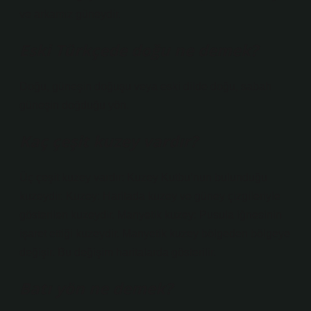
ve arkamız güneydir.
Eski Türkçede doğu ne demek?
Doğu, güneşin doğuşu veya eski dilde doğu, sabah
güneşin doğduğu yön.
Kaç çeşit kuzey vardır?
Üç çeşit kuzey vardır: Kuzey Kutbu’nun bulunduğu
kuzeydir. Kuzey: Haritada kuzey ve güney çizgileriyle
gösterilen kuzeydir. Manyetik kuzey: Pusula iğnesinin
işaret ettiği kuzeydir. Manyetik kuzey bölgeden bölgeye
değişir. Bu değişim haritalarda gösterilir.
Batı yön ne demek?