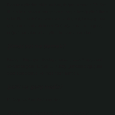
Dört ana yönden biri olan batı, doğunun zıttıdır. “To Set”
fiilinin kökünden türemiştir ve güneşin battığı yönü ifade
eder. Batı ile doğu arasında düz bir çizgi; kuzey-güney
çizgisine dik olarak keser. Coğrafya kurallarına göre,
coğrafi haritalarda batı yönü her zaman soldadır.
Şimal sol ne demek?
Kuzey – Nişanyan Sözlüğü. şimāl شمال, Arapça şml
kökünden gelir “1. “Sol, 2. Kuzey (güneşin doğuşuna
göre sola doğru)” kelimesinden alıntıdır.
Şark ve garp nedir?
F. Doğu ve Batı. Doğu ve Batı.
Şimal ne demek Osmanlıca?