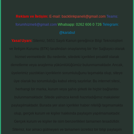
Reklam ve İletişim:
E-mail:
backlinkpaneli@gmail.com
Teams:
forumhizmeti@gmail.com
Whatsapp: 0262 606 0 726
Telegram:
@karabul
Yasal Uyarı:
Sitemiz, 5651 Sayılı Kanun gereğince Bilgi Teknolojileri
ve İletişim Kurumu (BTK) tarafından onaylanmış bir Yer Sağlayıcı olarak
hizmet vermektedir. Bu nedenle, sitedeki içerikleri proaktif olarak
denetleme veya araştırma yükümlülüğümüz bulunmamaktadır. Ancak,
üyelerimiz yazdıkları içeriklerin sorumluluğunu taşımakta olup, siteye
üye olarak bu sorumluluğu kabul etmiş sayılırlar. Bu internet sitesi,
herhangi bir marka, kurum veya şahıs şirketi ile hiçbir bağlantısı
bulunmamaktadır. Sitede yalnızca kendi hazırladığımız makaleler
paylaşılmaktadır. Burada yer alan içerikler haber niteliği taşımamakta
olup, gerçek kurum ve kişiler hakkında paylaşım yapılmamaktadır.
Gerçek kurum ve kişiler ile isim benzerlikleri tamamen tesadüfidir.
Sitemiz, kar amacı gütmeyen ve tamamen ücretsiz bir bilgi paylaşım