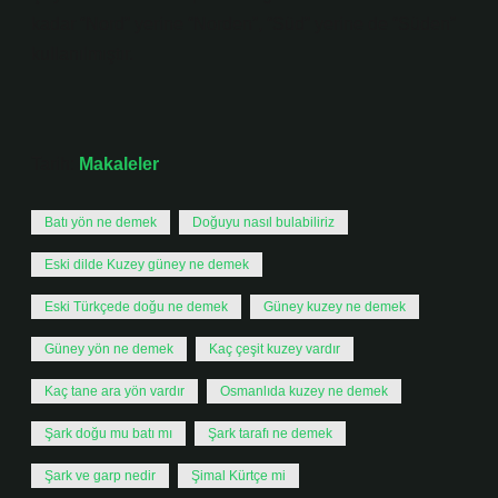
kadar “Nord” yerine “Norden”, “Süd” yerine de “Süden”
kullanılmıştır.
Tarih:
Makaleler
Batı yön ne demek
Doğuyu nasıl bulabiliriz
Eski dilde Kuzey güney ne demek
Eski Türkçede doğu ne demek
Güney kuzey ne demek
Güney yön ne demek
Kaç çeşit kuzey vardır
Kaç tane ara yön vardır
Osmanlıda kuzey ne demek
Şark doğu mu batı mı
Şark tarafı ne demek
Şark ve garp nedir
Şimal Kürtçe mi