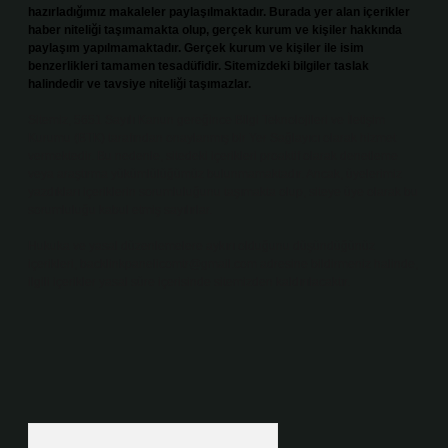
hazırladığımız makaleler paylaşılmaktadır. Burada yer alan içerikler
haber niteliği taşımamakta olup, gerçek kurum ve kişiler hakkında
paylaşım yapılmamaktadır. Gerçek kurum ve kişiler ile isim
benzerlikleri tamamen tesadüfidir. Sitemizdeki bilgiler taslak
halindedir ve tavsiye niteliği taşımazlar.
Sitemiz, 5651 Sayılı Kanun gereğince Bilgi Teknolojileri ve İletişim
Kurumu (BTK) tarafından onaylanmış bir Yer Sağlayıcı olarak hizmet
vermektedir. Bu nedenle, sitedeki içerikleri proaktif olarak denetleme
veya araştırma yükümlülüğümüz bulunmamaktadır. Ancak, üyelerimiz
yazdıkları içeriklerin sorumluluğunu taşımakta olup, siteye üye olarak bu
sorumluluğu kabul etmiş sayılırlar.
Hukuka ve yasal düzenlemelere aykırı olduğunu düşündüğünüz
içerikleri,
backlinkpanelicomtr@gmail.com
adresine bildirmeniz halinde,
ilgili içerikler yasal süre içerisinde sitemizden kaldırılacaktır.
Arama