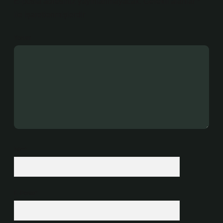
E-posta adresiniz yayınlanmayacak.
Gerekli alanlar
*
ile işaretlenmişlerdir
Yorum
İsim*
E-Posta*