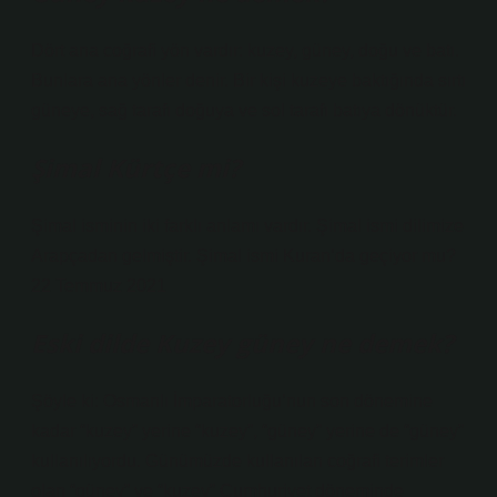
Dört ana coğrafi yön vardır: kuzey, güney, doğu ve batı.
Bunlara ana yönler denir. Bir kişi kuzeye baktığında sırtı
güneye, sağ tarafı doğuya ve sol tarafı batıya dönüktür.
Şimal Kürtçe mi?
Şimal isminin iki farklı anlamı vardır. Şimal ismi dilimize
Arapçadan gelmiştir. Şimal ismi Kuran’da geçiyor mu?
22 Temmuz 2021
Eski dilde Kuzey güney ne demek?
Şöyle ki: Osmanlı İmparatorluğu’nun son dönemine
kadar “kuzey” yerine “kuzey”, “güney” yerine de “güney”
kullanılıyordu. Günümüzde kullanılan coğrafi terimler
olan “güney” ve “kuzey” Cumhuriyet döneminde