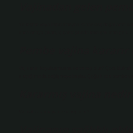
Vajinadan gelen pemb
Yerleşme veya implantasyon kanaması; doğal adet dön
önce ortaya çıkan, iç çamaşırında leke şeklinde görül
Pembe vajina kararır
Vajinanın koyulaşmasına ne sebep olur? Çocukluktaki 
ulaştığımızda değişmeye başlar. Çoğu kızda pembe vul
Kararmış vajina nedir
Vajinal kararmaya ne sebep olur?
Vajinanın sağlıklı old