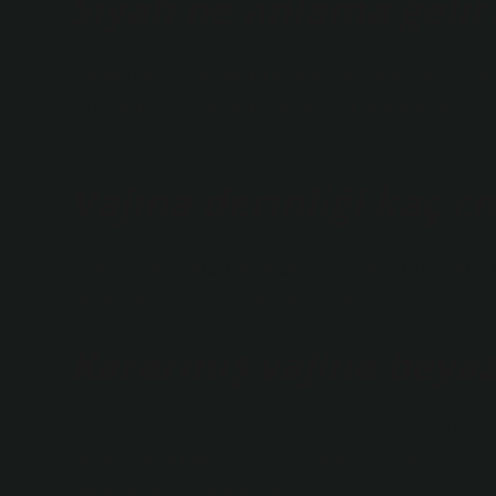
Siyah ne anlama gelir
Sembolizm. Siyah rengin anlamı güç, korku, gizem, otorit
ilişkilendirilir. Siyah renk ayrıca diğer renklerin derinl
yokluğudur.
Vajina derinliği kaç c
Lohusa kadınlarda uyarılmamış vajinanın uzunluğu 8-1
girişte çapı 3-4,5 cm, altta ise 6 cm’dir.
Kararmış vajina beyaz
Genital bölgede ölü deri birikmesi nedeniyle koyulaş
bir peeling ile haftada 1-2 kez genital bölgenizi ovalay
zamanla beyaza dönecektir.