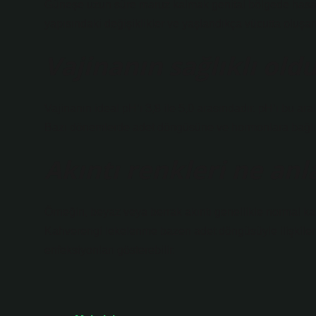
Güneşe uzun süre maruz kalmak genital bölgede hasara 
yapısındaki değişiklikler ve yaşlandıkça vücutta oluşa
Vajinanın sağlıklı old
Vajinanın ideal pH’ı 3,8 ile 5,0 arasındadır. pH’ı bu ara
Bazı dönemlerde adet döngüsüne ve hormonlara bağlı olara
Akıntı renkleri ne anl
Örneğin, beyaz veya berrak akıntı genellikle normal kabul
Kahverengi lekelenme bazen adet döngüsüyle ilişkilendir
enfeksiyonları gösterebilir.