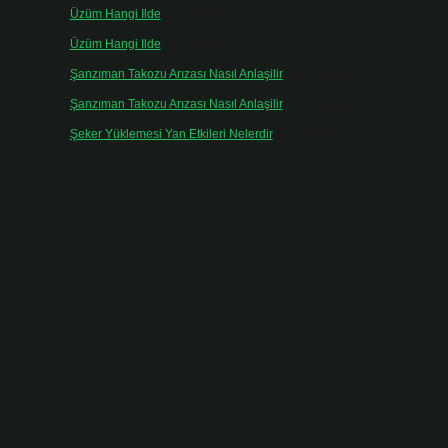
Üzüm Hangi Ilde
için
admin
Üzüm Hangi Ilde
için
Rabia
Şanzıman Takozu Arızası Nasıl Anlaşilir
için
admin
Şanzıman Takozu Arızası Nasıl Anlaşilir
için
Rüveyda
Şeker Yüklemesi Yan Etkileri Nelerdir
için
admin