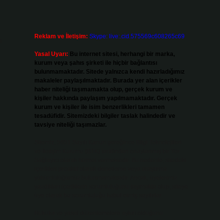
Reklam ve İletişim:
Skype: live:.cid.575569c608265c69
n
Yasal Uyarı:
Bu internet sitesi, herhangi bir marka,
kurum veya şahıs şirketi ile hiçbir bağlantısı
bulunmamaktadır. Sitede yalnızca kendi hazırladığımız
makaleler paylaşılmaktadır. Burada yer alan içerikler
haber niteliği taşımamakta olup, gerçek kurum ve
kişiler hakkında paylaşım yapılmamaktadır. Gerçek
kurum ve kişiler ile isim benzerlikleri tamamen
tesadüfidir. Sitemizdeki bilgiler taslak halindedir ve
tavsiye niteliği taşımazlar.
Sitemiz, 5651 Sayılı Kanun gereğince Bilgi Teknolojileri
ve İletişim Kurumu (BTK) tarafından onaylanmış bir Yer
Sağlayıcı olarak hizmet vermektedir. Bu nedenle, sitedeki
içerikleri proaktif olarak denetleme veya araştırma
yükümlülüğümüz bulunmamaktadır. Ancak, üyelerimiz
yazdıkları içeriklerin sorumluluğunu taşımakta olup, siteye
üye olarak bu sorumluluğu kabul etmiş sayılırlar.
Hukuka ve yasal düzenlemelere aykırı olduğunu