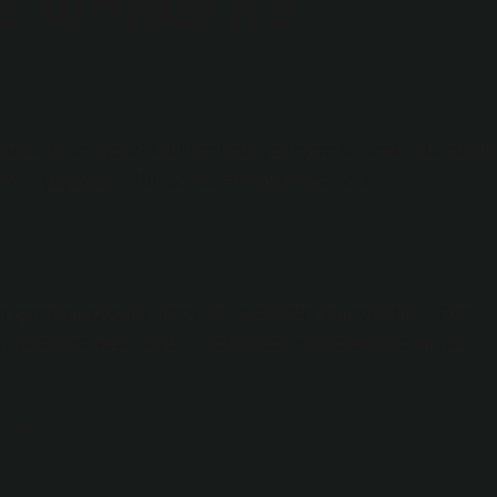
e olması ne
luşur. Erken gebelik durumunda, yerleşme kanaması da olabilir
enme yaşayabilir. Bu, pembe akıntıya neden olur.
antaları güvenlik görevlileri tarafından kontrol edilir. • Tüm
 yaşanırsa veya böyle bir tehlikeden şüphelenilirse en yakın
r?