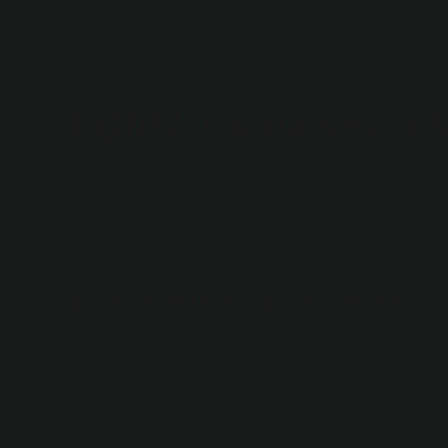
RENKLERİN ANLAMI VE EDEBİYATTA NELERİ SEMBOLİ
duyulan sevginin evrensel rengidir. Dostluğu, şefkati, d
baharatı ve güzel şeyleri hatırlattığı için kız gibi bir renk
Sağlıklı vajina ne renk
Bu renk sadece berrak veya beyazımsı değil, bazen kahv
düzenli kabul edilir. Doğal ve sağlıklı kabul edilen norm
aşınmayan bir akıntıdır.
Vajinanın güzel kokma
Antibiyotiklerin dışında genital bölgenin temiz tutulmas
giysilerden kaçınılmalı, iç çamaşırı düzenli değiştirilmel
bölgede sağlıklı pH dengesi sağlanacak ve koku oluşu