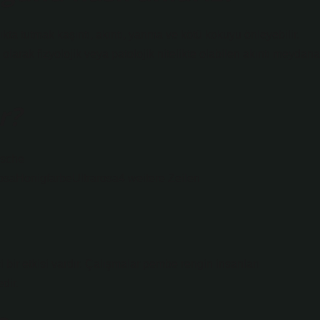
lıkta tutmak kaşıntı, akıntı, yanma ve kötü kokuyu önleyebilir.
rak fizyolojik veya patolojik nitelikte olabilen akıntı meydana
r?
ische
saHonigfarbeUltrarosa4 weitere Zeilen
i bir etkisi vardır. Çalışmalar pembe rengin insanları
dir.