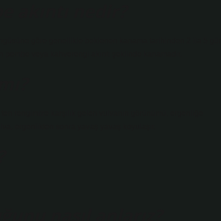
e akıntı nedir?
güsüne göre genellikle beklenen kanama tarihinden 2 ila 5 gü
en pembe veya kahverengi akıntı şeklinde kanamadır.
 mı?
ten rengimize karşılık gelen vulvanın görünümü, ergenliğe
va, ergenlikten sonra yavaş yavaş koyulaşır.
?
uğunu nasıl anlarız?