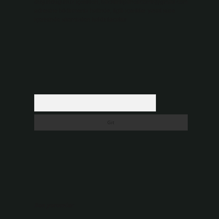
düşündüğünüz içerikleri,
backlinkpanelicomtr@gmail.com
adresine bildirmeniz halinde, ilgili içerikler yasal süre
içerisinde sitemizden kaldırılacaktır.
Arama
Son yorumlar