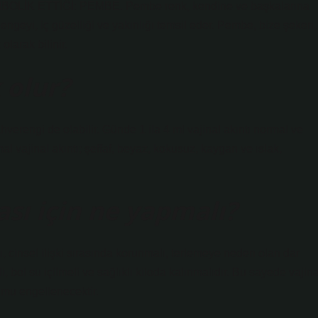
K ETTİĞİ: PEMBE. Pembe renk, kendine ve başkalarına
engeyi, iç güzelliği ve yakınlığı temsil eder. Pembe, bize şekeri,
 olarak bilinir.
 olur?
erengi de olabilir. Günde 1 ila 4 ml vajinal akıntı normal ve
al vajinal akıntı; şeffaf, beyaz, kokusuz, kaygan ve ıslak,
sı için ne yapmalı?
ı, cinsel ilişki sırasında korunmalı, terlemeye neden olan dar
i, bol su içilmeli ve sağlıklı kiloda kalınmalıdır. Bu sayede vajina
mu engellenecektir.