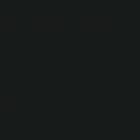
?
e, zarafet, resmiyet, kötülük, saldırganlık, isyan ve incelikle
iği ve tonunun değişmesi için de gereklidir. Siyah renk, rengin
m?
0 cm, çapı 3-4 cm’dir. Uyarılmış haldeyken uzunluğu 11-12 cm,
 mı?
malar meydana gelebilir. Bu nedenle, bu bölgeye uygun hassas
abilirsiniz. Bu şekilde, ölü derilerden temizlenen genital bölge