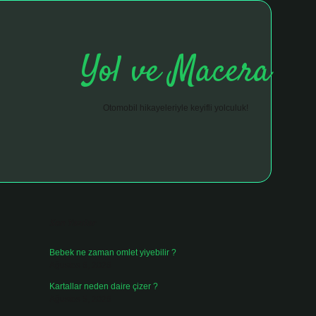
Yol ve Macera
Otomobil hikayeleriyle keyifli yolculuk!
Sidebar
hiltonbet giriş adresi
tulipbett.net
Son Yazılar
Bebek ne zaman omlet yiyebilir ?
Ağustos 6, 2026
Kartallar neden daire çizer ?
Ağustos 5, 2026