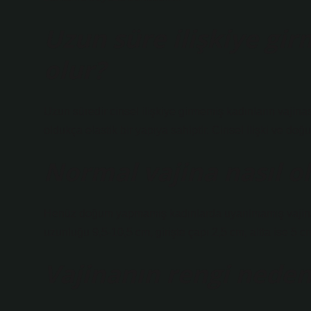
Uzun süre ilişkiye gi
olur?
Uzun süredir cinsel ilişkiye girmemiş kadınların vajinas
oldukça elastik bir yapıya sahiptir. Cinsel ilişki ve do
Normal vajina nasıl o
Henüz doğum yapmamış kadınlarda uyarılmamış vajinan
uzunluğu 9,5-10,5 cm, girişte çapı 2,5 cm, altta ise 5 cm
Vajinanın rengi neden