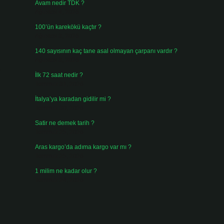
Avam nedir TDK ?
Ağustos 4, 2026
100’ün karekökü kaçtır ?
Ağustos 3, 2026
140 sayısının kaç tane asal olmayan çarpanı vardır ?
Ağustos 3, 2026
.
İlk 72 saat nedir ?
Temmuz 31, 2026
İtalya’ya karadan gidilir mi ?
Temmuz 30, 2026
Satir ne demek tarih ?
Temmuz 25, 2026
Aras kargo’da adıma kargo var mı ?
Temmuz 25, 2026
1 milim ne kadar olur ?
Temmuz 24, 2026