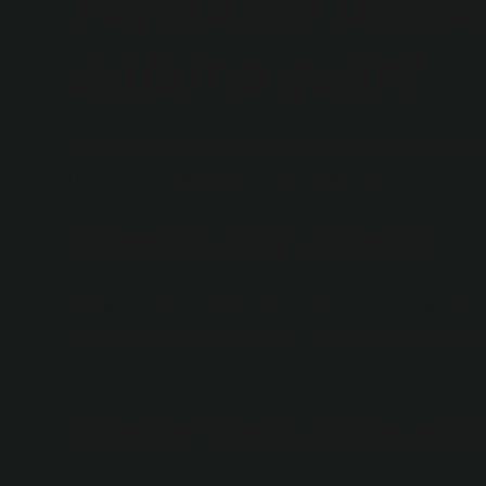
Vajinanın pemb
anlama gelir?
Pembe akıntı, adetinizden önce lekelenme nedeniyle o
Bazı kadınlar yumurtlama evresinden sonra hafif lekel
Pembe olayı nedir?
Hastaneye büyük çantalarla gelen hasta ve yakınlarının ç
önlemlere rağmen yeni doğan veya çocuk kaçırma olayı
telefondan PEMBE KOD numarası olan 6666 aranır.
Pembe neyi ifade ede