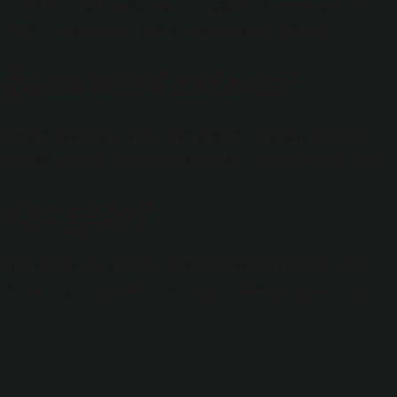
neden olarak koyulaşmaya yol açabilir. İlerleyen yaş; cilt
n hormonlar vajinal bölgede koyulaşmaya yol açabilir.
uğunu nasıl anlarız?
lıkta tutmak kaşıntı, akıntı, yanma ve kötü kokuyu önleyebilir.
k fizyolojik veya patolojik nitelikte olabilen akıntı olabilir.
ama gelir?
 edilirken, sarı veya yeşil akıntı enfeksiyon belirtisi olabilir.
ilirken, gri veya kötü kokulu akıntı bakteriyel vajinozis gibi