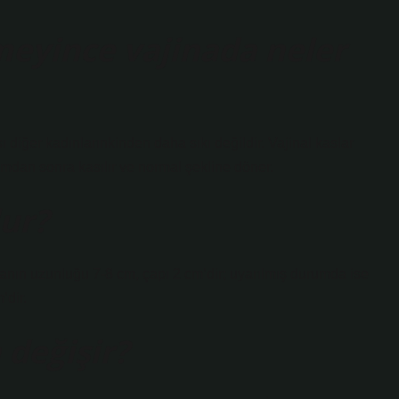
rmeyince vajinada neler
ı diğer kadınlarınkinden daha sıkı değildir. Vajinal kaslar
ğumdan sonra kasılır ve normal şekline döner.
lur?
ın uzunluğu 7-8 cm, çapı 2 cm’dir; uyarılmış durumda ise
’dir.
 değişir?