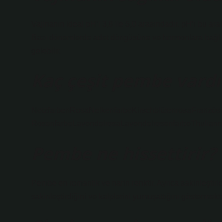
Vajinanın ideal pH’ı 3,8 ile 5,0 arasındadır. pH’ı bu ara
Bazı dönemlerde adet döngüsüne ve hormonlara bağlı ola
gelebilir.
Kaç çeşit pembe vardı
NetzfarbenRosaNelkenfarbeKirschblütenrosaFranzös
RosenfarbeLavendelrosaLavendelrosenfarbeThulianro
Pembe ne hissettirir?
Pembe en romantik ve narin renktir. Ayrıca sakinleştiric
sakinleştirdiğini ve kalplerini yumuşattığını göstermekte