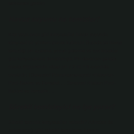
beklemek gerekir.
Havuz suyunu ne temizler?
Klor veya ozon gibi kimyasallar havuz suyunda
kimyasal bir yöntem olarak kullanılır. Burada da havuz
temizliği pH azaltma, yosun giderme ve sıvı topaklar
gibi kimyasallarla donatılmıştır. PH derecesi günlük
olarak ölçülmelidir, ideal pH 7.2 ile 7.8 arasında
olmalıdır. I Serapool Porzelaurserapool ›Haberler›
Pool-Bakimi ve Femalet … Serapool ›Haber› Pool-
Bakimi ve Temizlik …
Sürekli temizleyici ne işe yarar?
Sürekli temizlik kimyasalları nelerdir? Adından da
anlaşılacağı gibi, sürekli temizleme havuzu