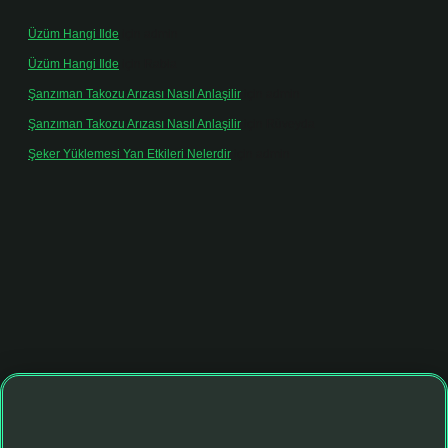
Üzüm Hangi Ilde
için
admin
Üzüm Hangi Ilde
için
Rabia
Şanzıman Takozu Arızası Nasıl Anlaşilir
için
admin
Şanzıman Takozu Arızası Nasıl Anlaşilir
için
Rüveyda
Şeker Yüklemesi Yan Etkileri Nelerdir
için
admin
bett.net