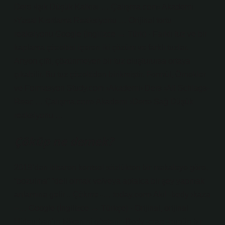
Ders ›Işık Düşük Katkısı … Çalışma.com› Akademi
›Yasal Kısıtlama Reaksiyonu … Orijinal tortu
reaksiyonu Google (İngilizce → Türk) · Farklı tuz ve bir
kaplama çözeltisi içeren iki çözüm ve farklı tuzlar.
Anyon çifti, çözünmeyen bir tuz oluşturursa ortaya
çıkabilir. Bu tuz çözeltiden birikmiştir. Formül, Örnekler
ve Formasyon Study.com ›Akademi› Ders ›Alt Schlags-
Reac … Çalışma.com› Akademi ›Ders› Sağ Düşük
reaksiyonu …
Çöküp ne demek?
2019’dan itibaren kentsel sözlükten bir makaleye göre,
“bozulma” “deli olmak ve/veya aptalca bir şey yapmak
anlamına gelir .. Çökme -… today.com› Akıl -body ›kaza
–… Google (İngilizce → Türkçe) · Orijinal, orijinal
Hideurban’ın kökenini gösterir -Body -crap -bugün bir