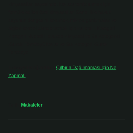
kimyasalları sayesinde, havuzu temiz tutmak için
formüle edilen özel kimyasallar. Genellikle havuz
suyunun dengesini korumak, mikroorganizmaları ve
algleri kontrol altında tutmak için kullanılır. Kategori
Kategori Müdadi Havuzda Kimyasal ve Su Kategorisi
›Surekl TemzleyChavuz ve Su› Kategori ›Surekl
Temzleyc
Tavsiyeli Bağlantılar:
Çılbırın Dağılmaması Için Ne
Yapmalı
Tarih:
Makaleler