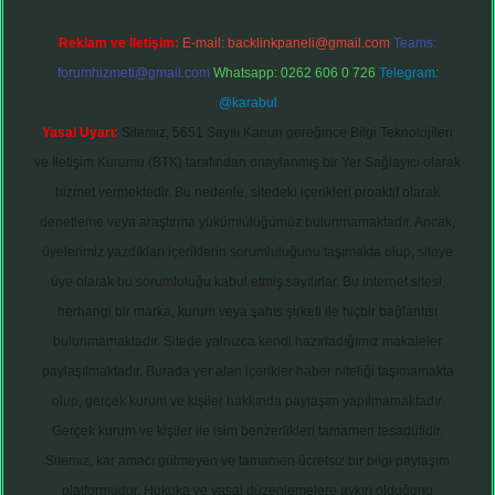
Reklam ve İletişim:
E-mail:
backlinkpaneli@gmail.com
Teams:
forumhizmeti@gmail.com
Whatsapp: 0262 606 0 726
Telegram:
@karabul
Yasal Uyarı:
Sitemiz, 5651 Sayılı Kanun gereğince Bilgi Teknolojileri
ve İletişim Kurumu (BTK) tarafından onaylanmış bir Yer Sağlayıcı olarak
hizmet vermektedir. Bu nedenle, sitedeki içerikleri proaktif olarak
denetleme veya araştırma yükümlülüğümüz bulunmamaktadır. Ancak,
üyelerimiz yazdıkları içeriklerin sorumluluğunu taşımakta olup, siteye
üye olarak bu sorumluluğu kabul etmiş sayılırlar. Bu internet sitesi,
herhangi bir marka, kurum veya şahıs şirketi ile hiçbir bağlantısı
bulunmamaktadır. Sitede yalnızca kendi hazırladığımız makaleler
paylaşılmaktadır. Burada yer alan içerikler haber niteliği taşımamakta
olup, gerçek kurum ve kişiler hakkında paylaşım yapılmamaktadır.
Gerçek kurum ve kişiler ile isim benzerlikleri tamamen tesadüfidir.
Sitemiz, kar amacı gütmeyen ve tamamen ücretsiz bir bilgi paylaşım
platformudur. Hukuka ve yasal düzenlemelere aykırı olduğunu