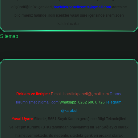
düşündüğünüz içerikleri,
backlinkpanelicomtr@gmail.com
adresine
bildirmeniz halinde, ilgili içerikler yasal süre içerisinde sitemizden
kaldırılacaktır.
Sitemap
bett.net
Reklam ve İletişim:
E-mail:
backlinkpaneli@gmail.com
Teams:
forumhizmeti@gmail.com
Whatsapp: 0262 606 0 726
Telegram:
@karabul
Yasal Uyarı:
Sitemiz, 5651 Sayılı Kanun gereğince Bilgi Teknolojileri
ve İletişim Kurumu (BTK) tarafından onaylanmış bir Yer Sağlayıcı olarak
hizmet vermektedir. Bu nedenle, sitedeki içerikleri proaktif olarak