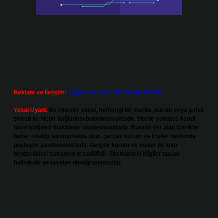
Reklam ve İletişim:
Skype: live:.cid.575569c608265c69
Yasal Uyarı:
Bu internet sitesi, herhangi bir marka, kurum veya şahıs
şirketi ile hiçbir bağlantısı bulunmamaktadır. Sitede yalnızca kendi
hazırladığımız makaleler paylaşılmaktadır. Burada yer alan içerikler
haber niteliği taşımamakta olup, gerçek kurum ve kişiler hakkında
paylaşım yapılmamaktadır. Gerçek kurum ve kişiler ile isim
benzerlikleri tamamen tesadüfidir. Sitemizdeki bilgiler taslak
halindedir ve tavsiye niteliği taşımazlar.
Sitemiz, 5651 Sayılı Kanun gereğince Bilgi Teknolojileri ve İletişim
Kurumu (BTK) tarafından onaylanmış bir Yer Sağlayıcı olarak hizmet
vermektedir. Bu nedenle, sitedeki içerikleri proaktif olarak denetleme
veya araştırma yükümlülüğümüz bulunmamaktadır. Ancak, üyelerimiz
yazdıkları içeriklerin sorumluluğunu taşımakta olup, siteye üye olarak bu