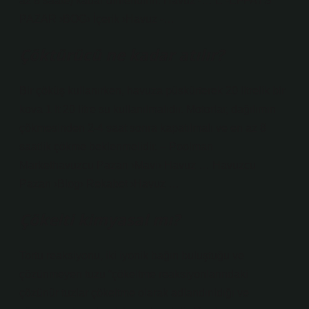
az 8 saate) kadar dinlendirin. Havuz -… E -EFFAYS
PAZAR ›BOG› İçerik ›Havuz -…
Çöktürücü ne kadar atılır?
Bir çöküş kullanırken, havuza püskürterek 20 litrelik bir
kova 1 lt 20 litre su kullanılmalıdır. Motorlar, dağılımın
çökmesinden 2-4 saat sonra kapatılmalı ve en az 8
saatlik çökme beklenmelidir. – Poolman
Markethavuzcu Pazarı ›Mavi› Havuz … Havuzcu
Pazarı ›Blog› Rekabet ›Havuz …
Çökelti kimyasal mı?
Tortu reaksiyonu, iki iyonik bağın buluştuğu ve
çözünmeyen tuzu “çökeltme reaksiyonlarındaki
çözünür tuzlar çökeltme olarak adlandırıldığı ve