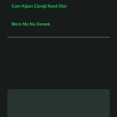
Önceki Yazı
Çam Ağacı Çiçeği Nasıl Olur
Sonraki Yazı
Moro Mu Ne Demek
Bir yanıt yazın
E-posta adresiniz yayınlanmayacak.
Gerekli alanlar
*
ile işaretlenmişlerdir
Yorum