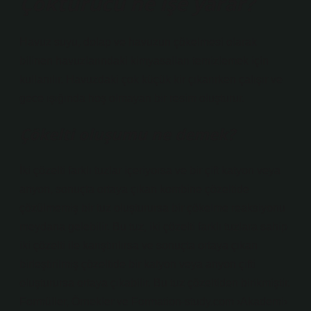
Çöktürücü ne işe yarar?
Havuz suyu, dolap ve havuzun çökelmesi olarak
bilinen havuzlarındaki kimyasalları temizlemek için
kullanılır. Havuzdaki çok küçük kir çıkarırken çalışır ve
gece ışığında hoş olmayan bir resim oluşturur.
Çökelti oluşumu ne demek?
İki çözelti farklı tuzlar içeriyorsa ve bir çift katyon veya
anyon, sonuçta ortaya çıkan kombine çözeltide
çözülmemiş bir tuz oluşturursa bir çökelme reaksiyonu
meydana gelebilir. Bu tuz, iki çözelti farklı tuzlara sahip
iki çözelti ile karıştırılırsa ve sonuçta ortaya çıkan
birleştirilmiş çözeltide bir katyon veya anyon çifti
oluşturursa ortaya çıkabilir. Bu tuz çözeltiden birikmiştir.
Formüller, Örnekler ve Formation-study.com ›Akademi›