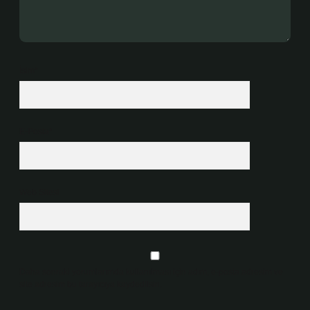
İsim*
E-Posta*
Web Sitesi
Daha sonraki yorumlarımda kullanılması için adım, e-posta adresim ve
site adresim bu tarayıcıya kaydedilsin.