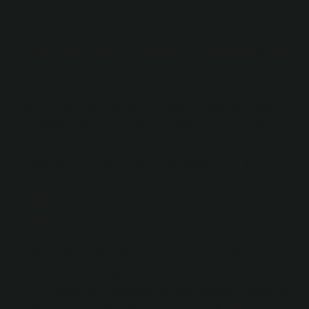
makaleye göre, bugün bir makaleye göre. –…
Havuza fazla çöktürücü atılırsa ne
olur?
Aşırı miktarlar çökmekte olan suya yol açacaktır. Şok
klor uygulamasının en etkili pH değeri 7.0 ila 7.4’tür.
Klor şoku için, klor günlük dozajın en az dört katı veya
sudaki klor oranının en az 10 katı uygulanmalıdır.
Çöktürücü attıktan sonra ne
yapılır?
1. İlk uygulamada, önce suyun pH’ını ölçün ve 6.8 ila
7.2 aralığında olduğundan emin olun. Sistemi attıktan
en az 4 saat sonra çalıştırın ve havuzu sabaha (veya en