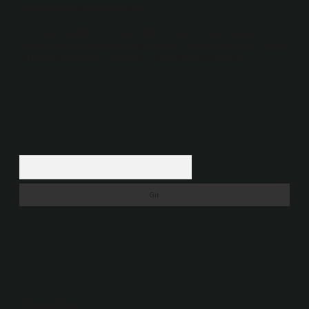
sorumluluğu kabul etmiş sayılırlar.
Hukuka ve yasal düzenlemelere aykırı olduğunu düşündüğünüz
içerikleri,
backlinkpanelicomtr@gmail.com
adresine bildirmeniz halinde,
ilgili içerikler yasal süre içerisinde sitemizden kaldırılacaktır.
Arama
Son yorumlar