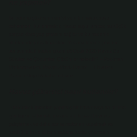
ne yapmalı?
Bu sorunu çözmenin en iyi yolu bir havuz suyu
cehennemi kullanmaktır. Havuz suyu lumper, bu küçük
parçacıklara yapışmasını sağlar ve bu nedenle
filtrelerinde gözaltına alınır. Yıkama tersine çevirme
sonucunda filtreden çıkarılır.6 Ocak 2020 Havuz Su
Sürüleri ve Çözümleri Çözümler nelerdir? – Poolman
Markethavuzcu Pazarı ›Mavi› Havuz … Havuzcu
Pazarı ›Blog› Rekabet ›Havuz …
Havuz çökertici nasıl kullanılır?
100 kübik küplerden yapılmış bir havuz suyuna bir litre
işbirliği su eklemek, makineleri iki saat boyunca
çalıştırmak ve daha sonra motorları kapatmak ve
partiküllerin ve kirlerin sabaha kadar çökmesini