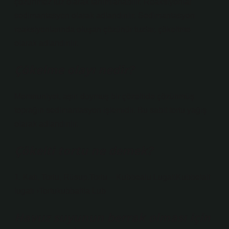
çözünmez tuz olarak tanımlanabilir. Reaksiyonlar
sedimantasyon olarak adlandırılır. Sedimantasyon
reaksiyonlarında oluşan çözünür tuzlar, çökeltme
olarak adlandırılır.
Çökelme olayı nedir?
Memnuniyet, aşırı doymuş bir çözeltide çözünmüş
toprağın sedimantasyon işlemidir. Bu sabit tortu yağış
olarak adlandırılır.
Çökelti tortu ne demek?
1. Katı, Tortu, Rüsup.Tortu – Kubbealu LugatiKubbetalt
lugatı ›Tortukubbaltia Lub
Havuz suyunun berrak olması için