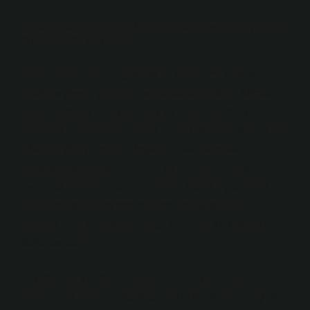
İnsan Davranışını Anlamak: Dinde Gayret ve
Ekonomik Kararlar
Dinde gayret etmek, genellikle bireyin manevi hedefler
uğrunda gayret göstermesi olarak tanımlanır. Ancak,
ekonomistlerin bakış açısına göre bu gayret, aynı
zamanda bireysel tercihlerin ve kaynakların nasıl tahsis
edileceğiyle de ilgilidir. İnsanlar, dini inançları
doğrultusunda belirli çabalar sarf ederken, aynı
zamanda zaman, enerji ve maddi kaynak gibi sınırlı
kaynaklarını bu gayrete ayırmak zorundadır. Bu
noktada, her bireyin yapacağı seçimlerin ekonomik
sonuçları vardır.
Örneğin, bir kişi dini vecibelerini yerine getirmek için
belirli bir zamanı ve kaynağı ayırır. Bu durum, o kişinin