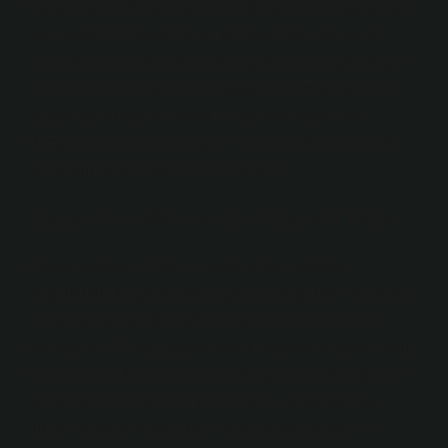
başka alanlarda harcayabileceği zaman ve kaynakları
sınırlayabilir. Ekonomik açıdan bakıldığında, bu tür
seçimler fırsat maliyetini ortaya çıkarır. Dini gayret için
harcanan bir zaman dilimi, başka bir işte ya da kişisel
gelişimde kullanılabilecek bir zamanı ifade eder.
Bireysel tercihler, hem kişisel hayat kalitesini hem de
toplumun genel refahını etkileyebilir.
Piyasa Dinamikleri ve Dini Gayretin Etkisi
Piyasa ekonomisinde, bireylerin dini inançları
doğrultusunda gösterdikleri gayret, doğrudan ve dolaylı
olarak toplumsal düzeydeki ekonomik dinamikleri
etkileyebilir. Dinde gayret etmek, sadece bireysel değil,
toplumsal bir fenomen haline de gelebilir. Örneğin, bir
toplumda dini ritüellere katılım oranı yüksekse, bu
durum sektörel anlamda bir talep artışı yaratabilir.