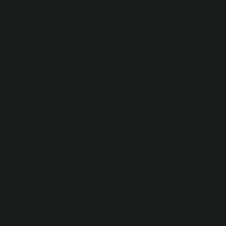
İbadethaneler, dini kitaplar, dini eğitimler gibi sektörler,
bu tür taleplerin karşılanmasına yönelik yeni fırsatlar
yaratabilir.
Aynı zamanda, dini gayretin arttığı bir toplumda,
gönüllülük ve sosyal sorumluluk gibi değerler de ön
plana çıkabilir. Bu tür gayretler, genellikle piyasa dışı
(market failure) bir ekonomik faaliyet olarak görülebilir.
Toplumun sosyal sermayesi ve dayanışma kapasitesi,
bireylerin sadece kendilerini değil, diğerlerini de
gözetmelerine imkan tanır. Bu, toplumsal refahın
artmasına ve ekonominin daha sürdürülebilir hale
gelmesine katkı sağlar. Ancak, toplumsal düzeydeki bu
etkiler, bireysel çıkarların toplumsal faydaya nasıl
dönüştüğünü sorgulayan ekonomi teorileri ile de
bağlantılıdır.