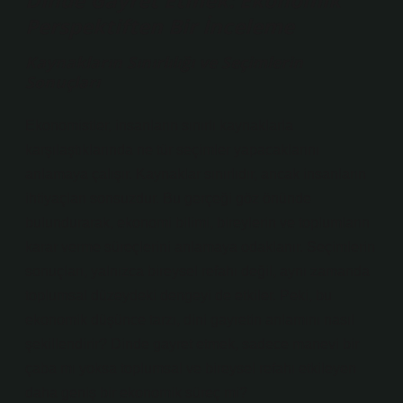
Dinde Gayret Etmek: Ekonomik
Perspektiften Bir İnceleme
Kaynakların Sınırlılığı ve Seçimlerin
Sonuçları
Ekonomistler, insanların sınırlı kaynaklarla
karşılaştıklarında ne tür seçimler yapacaklarını
anlamaya çalışır. Kaynaklar sınırlıdır, ancak insanların
ihtiyaçları sonsuzdur. Bu gerçeği göz önünde
bulundurarak, ekonomi bilimi, bireylerin ve toplumların
karar verme süreçlerini anlamaya odaklanır. Seçimlerin
sonuçları, yalnızca bireysel refahı değil, aynı zamanda
toplumsal düzeydeki dengeyi de etkiler. Peki, bu
ekonomik düşünce tarzı, dini gayretin anlamını nasıl
şekillendirir? Dinde gayret etmek, sadece manevi bir
çaba mı yoksa toplumsal ve bireysel refahı etkileyen
daha geniş bir ekonomik süreç mi?