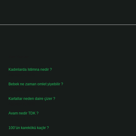
Sidebar
Son Yazılar
Kadınlarda Istimna nedir ?
Ağustos 7, 2026
Bebek ne zaman omlet yiyebilir ?
Ağustos 6, 2026
Kartallar neden daire çizer ?
Ağustos 5, 2026
Avam nedir TDK ?
Ağustos 4, 2026
100’ün karekökü kaçtır ?
Ağustos 3, 2026