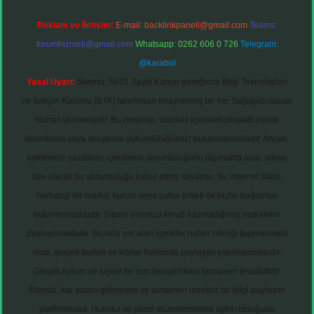
Reklam ve İletişim:
E-mail:
backlinkpaneli@gmail.com
Teams:
forumhizmeti@gmail.com
Whatsapp: 0262 606 0 726
Telegram:
@karabul
Yasal Uyarı:
Sitemiz, 5651 Sayılı Kanun gereğince Bilgi Teknolojileri
ve İletişim Kurumu (BTK) tarafından onaylanmış bir Yer Sağlayıcı olarak
hizmet vermektedir. Bu nedenle, sitedeki içerikleri proaktif olarak
denetleme veya araştırma yükümlülüğümüz bulunmamaktadır. Ancak,
üyelerimiz yazdıkları içeriklerin sorumluluğunu taşımakta olup, siteye
üye olarak bu sorumluluğu kabul etmiş sayılırlar. Bu internet sitesi,
herhangi bir marka, kurum veya şahıs şirketi ile hiçbir bağlantısı
bulunmamaktadır. Sitede yalnızca kendi hazırladığımız makaleler
paylaşılmaktadır. Burada yer alan içerikler haber niteliği taşımamakta
olup, gerçek kurum ve kişiler hakkında paylaşım yapılmamaktadır.
Gerçek kurum ve kişiler ile isim benzerlikleri tamamen tesadüfidir.
Sitemiz, kar amacı gütmeyen ve tamamen ücretsiz bir bilgi paylaşım
platformudur. Hukuka ve yasal düzenlemelere aykırı olduğunu