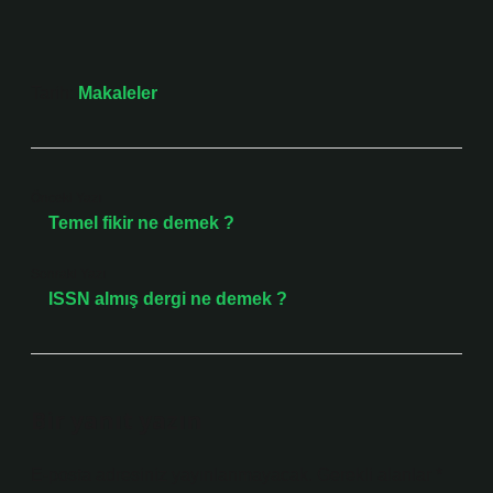
Tarih:
Makaleler
Önceki Yazı
Temel fikir ne demek ?
Sonraki Yazı
ISSN almış dergi ne demek ?
Bir yanıt yazın
E-posta adresiniz yayınlanmayacak.
Gerekli alanlar
*