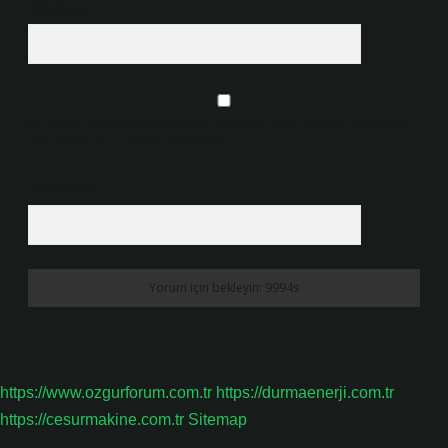
Web Sitesi
Daha sonraki yorumlarımda kullanılması için adım, e-posta adresim ve
site adresim bu tarayıcıya kaydedilsin.
10 - 4 kaçtır?
*
https://www.ozgurforum.com.tr
https://durmaenerji.com.tr
https://cesurmakine.com.tr
Sitemap