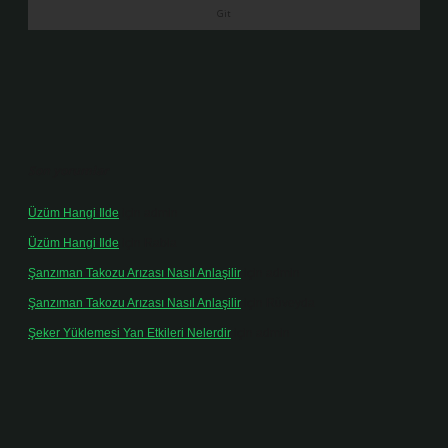
Son yorumlar
Üzüm Hangi Ilde
için
admin
Üzüm Hangi Ilde
için
Rabia
Şanzıman Takozu Arızası Nasıl Anlaşilir
için
admin
Şanzıman Takozu Arızası Nasıl Anlaşilir
için
Rüveyda
Şeker Yüklemesi Yan Etkileri Nelerdir
için
admin