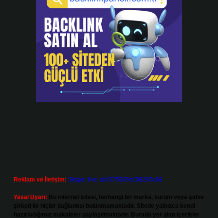
Reklam ve İletişim:
Skype: live:.cid.575569c608265c69
Yasal Uyarı:
Bu internet sitesi, herhangi bir marka, kurum veya şahıs
şirketi ile hiçbir bağlantısı bulunmamaktadır. Sitede yalnızca kendi
hazırladığımız makaleler paylaşılmaktadır. Burada yer alan içerikler