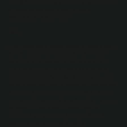
noktada önemli bir rol oynaması, toplumların ekonomik
ve manevi açıdan daha dengeli bir yapıya
kavuşmalarına yardımcı olabilir.
Sonuç
Dinde gayret etmek, sadece manevi bir çaba olmanın
ötesinde, bireysel ve toplumsal düzeyde ekonomik
sonuçları olan bir olgudur. Ekonomik perspektiften
bakıldığında, bireylerin sınırlı kaynaklarla yaptıkları
tercihler, toplumsal refahı doğrudan etkileyebilir. Dini
gayret, piyasa dinamikleri ve sosyal sermaye açısından
önemli bir etkiye sahip olabilir. Gelecekteki ekonomik
senaryolar, dini gayretin daha da önemli hale gelmesini
sağlayabilir, çünkü bireylerin manevi değerleri,
toplumsal dayanışma ve sürdürülebilir ekonomik
kalkınma için kritik bir rol oynamaktadır.