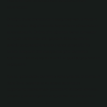
fırsatlarını nasıl kullanacakları daha fazla önem
kazanacaktır.
Örneğin, dijital teknolojilerin yaygınlaşması, bireylerin
dini inançları doğrultusunda kaynaklarını yönetmelerini
kolaylaştırabilir. Online dini eğitimler, sanal cemaatler
ve dijital platformlar, dini gayretin daha verimli bir
şekilde gerçekleştirilmesine olanak tanıyabilir. Bu
durum, bireylerin dini inançlarına göre ekonomik
tercihlerini daha kolay ve verimli bir şekilde yapmalarını
sağlayabilir.
Ayrıca, gelecekteki ekonomik senaryolarda, toplumların
daha fazla dayanışma ve sosyal sorumluluk
değerlerine odaklanması gerekebilir. Küresel zorluklar,
bireysel çıkarların yanı sıra toplumsal sorumlulukların
da ön planda olmasını gerektirebilir. Dini gayretin bu