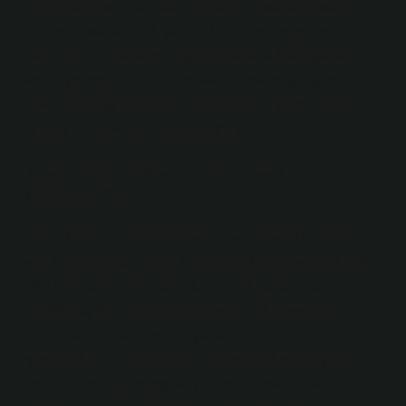
toplumsal huzur ve refahı artırabilir. İnsanların sadece
bireysel çıkarlarını düşünmeden, toplumu gözetmeleri,
daha adil bir ekonomik düzene katkı sağlar. Sosyal
sermaye, toplumun birlikte hareket etme kapasitesini
artırır ve bu da ekonomik kalkınma için gerekli olan
işbirliği ve güven ortamını oluşturur.
Gelecekteki Ekonomik Senaryolar ve Dini
Gayretin Yeri
Dini gayretin ekonomik etkileri, yalnızca günümüzle
sınırlı kalmaz; gelecekteki ekonomik senaryolar da bu
dinamiği şekillendirebilir. Teknolojik gelişmeler,
küreselleşme ve kültürel değişimler, dini gayretin
toplumsal ve ekonomik boyutlarını yeniden
şekillendirebilir. Gelecekte, bireylerin dini inançlarını
daha esnek bir şekilde ifade edebilmesi ve ekonomik