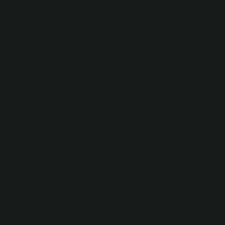
Bireysel Kararların Toplumsal Refah
Üzerindeki Etkisi
Bireylerin dini gayretleri, toplumsal refah üzerinde hem
olumlu hem de olumsuz etkiler yaratabilir. Bir toplumda
çok sayıda kişi, dini vecibelerini yerine getirmek için
zaman ve kaynak harcıyorsa, bu durum o toplumun
genel üretkenlik seviyesini etkileyebilir. Örneğin,
insanların yoğun bir şekilde dini ibadetlere zaman
ayırmaları, çalışma saatlerini azaltabilir ve ekonomik
verimliliği olumsuz yönde etkileyebilir. Bu tür durumlar,
kısa vadede ekonomik büyümeyi engelleyebilir.
Öte yandan, dini gayretin artması, toplumun sosyal
sermayesini güçlendirebilir. Yardımlaşma, dayanışma
ve gönüllülük gibi sosyal değerlerin artması, daha
eşitlikçi bir toplum yaratabilir. Bu da uzun vadede,