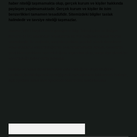
haber niteliği taşımamakta olup, gerçek kurum ve kişiler hakkında
paylaşım yapılmamaktadır. Gerçek kurum ve kişiler ile isim
benzerlikleri tamamen tesadüfidir. Sitemizdeki bilgiler taslak
halindedir ve tavsiye niteliği taşımazlar.
Sitemiz, 5651 Sayılı Kanun gereğince Bilgi Teknolojileri ve İletişim
Kurumu (BTK) tarafından onaylanmış bir Yer Sağlayıcı olarak hizmet
vermektedir. Bu nedenle, sitedeki içerikleri proaktif olarak denetleme
veya araştırma yükümlülüğümüz bulunmamaktadır. Ancak, üyelerimiz
yazdıkları içeriklerin sorumluluğunu taşımakta olup, siteye üye olarak bu
sorumluluğu kabul etmiş sayılırlar.
Hukuka ve yasal düzenlemelere aykırı olduğunu düşündüğünüz
içerikleri,
backlinkpanelicomtr@gmail.com
adresine bildirmeniz halinde,
ilgili içerikler yasal süre içerisinde sitemizden kaldırılacaktır.
Arama