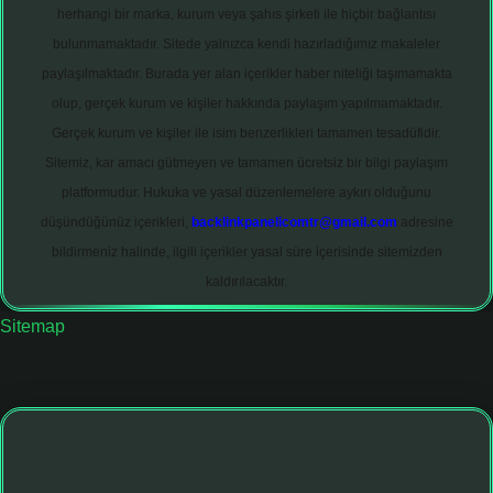
herhangi bir marka, kurum veya şahıs şirketi ile hiçbir bağlantısı
bulunmamaktadır. Sitede yalnızca kendi hazırladığımız makaleler
paylaşılmaktadır. Burada yer alan içerikler haber niteliği taşımamakta
olup, gerçek kurum ve kişiler hakkında paylaşım yapılmamaktadır.
Gerçek kurum ve kişiler ile isim benzerlikleri tamamen tesadüfidir.
Sitemiz, kar amacı gütmeyen ve tamamen ücretsiz bir bilgi paylaşım
platformudur. Hukuka ve yasal düzenlemelere aykırı olduğunu
düşündüğünüz içerikleri,
backlinkpanelicomtr@gmail.com
adresine
bildirmeniz halinde, ilgili içerikler yasal süre içerisinde sitemizden
kaldırılacaktır.
Sitemap
t