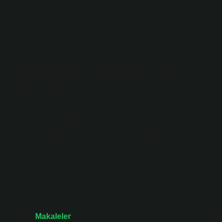
Selçuklu Sultanı I. Alaeddin Keykubad; Viranşehir,
Halep ve Karacadağ bölgelerine yerleştirmiştir. Ertuğrul
ve Dündar beyleri ise Söğüt ve Domaniç bölgelerine
yerleşmişlerdir.
Hangi boydan olduğumu nasıl
öğrenirim?
Nüfus ve Vatandaşlık Hizmetleri Genel Müdürlüğü’ne
bağlı Soykütük Bilgilendirme Servisi üzerinden e-
Devlet üzerinden veya www.tr adresindeki
“Hizmetler/E-Sorgulama” menülerinden erişim
sağlanabilmektedir.
Tarih:
Makaleler