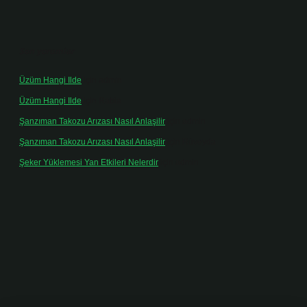
Son yorumlar
Üzüm Hangi Ilde
için
admin
Üzüm Hangi Ilde
için
Rabia
Şanzıman Takozu Arızası Nasıl Anlaşilir
için
admin
Şanzıman Takozu Arızası Nasıl Anlaşilir
için
Rüveyda
Şeker Yüklemesi Yan Etkileri Nelerdir
için
admin