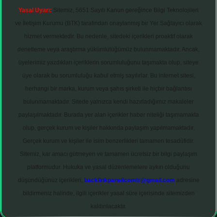
Yasal Uyarı:
Sitemiz, 5651 Sayılı Kanun gereğince Bilgi Teknolojileri
ve İletişim Kurumu (BTK) tarafından onaylanmış bir Yer Sağlayıcı olarak
hizmet vermektedir. Bu nedenle, sitedeki içerikleri proaktif olarak
denetleme veya araştırma yükümlülüğümüz bulunmamaktadır. Ancak,
üyelerimiz yazdıkları içeriklerin sorumluluğunu taşımakta olup, siteye
üye olarak bu sorumluluğu kabul etmiş sayılırlar. Bu internet sitesi,
herhangi bir marka, kurum veya şahıs şirketi ile hiçbir bağlantısı
bulunmamaktadır. Sitede yalnızca kendi hazırladığımız makaleler
paylaşılmaktadır. Burada yer alan içerikler haber niteliği taşımamakta
olup, gerçek kurum ve kişiler hakkında paylaşım yapılmamaktadır.
Gerçek kurum ve kişiler ile isim benzerlikleri tamamen tesadüfidir.
Sitemiz, kar amacı gütmeyen ve tamamen ücretsiz bir bilgi paylaşım
platformudur. Hukuka ve yasal düzenlemelere aykırı olduğunu
düşündüğünüz içerikleri,
backlinkpanelicomtr@gmail.com
adresine
bildirmeniz halinde, ilgili içerikler yasal süre içerisinde sitemizden
kaldırılacaktır.