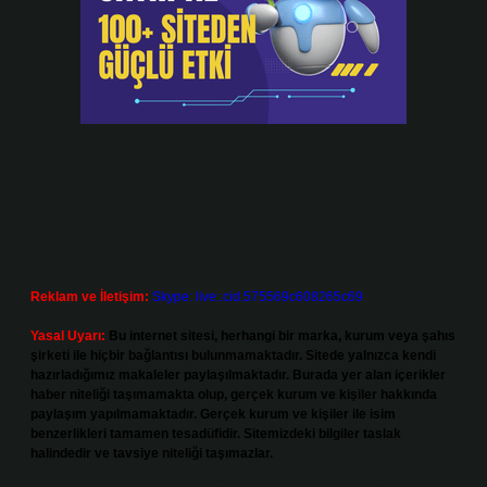
Reklam ve İletişim:
Skype: live:.cid.575569c608265c69
Yasal Uyarı:
Bu internet sitesi, herhangi bir marka, kurum veya şahıs
şirketi ile hiçbir bağlantısı bulunmamaktadır. Sitede yalnızca kendi
hazırladığımız makaleler paylaşılmaktadır. Burada yer alan içerikler
haber niteliği taşımamakta olup, gerçek kurum ve kişiler hakkında
paylaşım yapılmamaktadır. Gerçek kurum ve kişiler ile isim
benzerlikleri tamamen tesadüfidir. Sitemizdeki bilgiler taslak
halindedir ve tavsiye niteliği taşımazlar.