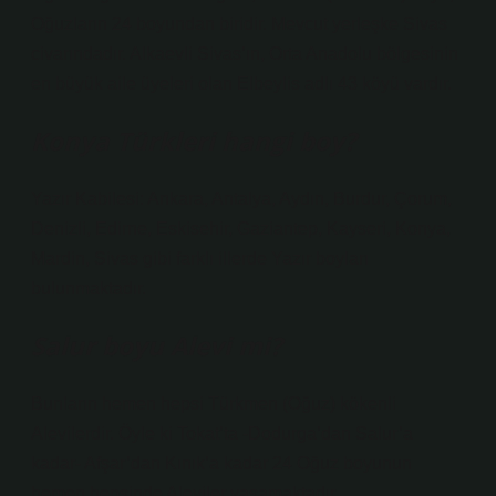
Oğuzların 24 boyundan biridir. Mevcut yerleşke Sivas
civarındadır. Alkaevli Sivas’ın, Orta Anadolu bölgesinin
en büyük aile üyeleri olan Elbeylis adlı 43 köyü vardır.
Konya Türkleri hangi boy?
Yazır Kabilesi: Ankara, Antalya, Aydın, Burdur, Çorum,
Denizli, Edirne, Eskisehir, Gaziantep, Kayseri, Konya,
Mardin, Sivas gibi farklı illerde Yazır boyları
bulunmaktadır.
Salur boyu Alevi mi?
Bunların hemen hepsi Türkmen (Oğuz) kökenli
Alevilerdir. Öyle ki Tokat’ta -Dodurga’dan Salur’a
kadar- Afşar’dan Kınık’a kadar 24 Oğuz boyunun
hemen hepsinde Aleviler yaşamaktadır.