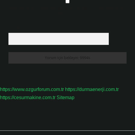
Daha sonraki yorumlarımda kullanılması için adım, e-posta adresim ve
site adresim bu tarayıcıya kaydedilsin.
9 - 5 kaçtır?
*
https://www.ozgurforum.com.tr
https://durmaenerji.com.tr
https://cesurmakine.com.tr
Sitemap