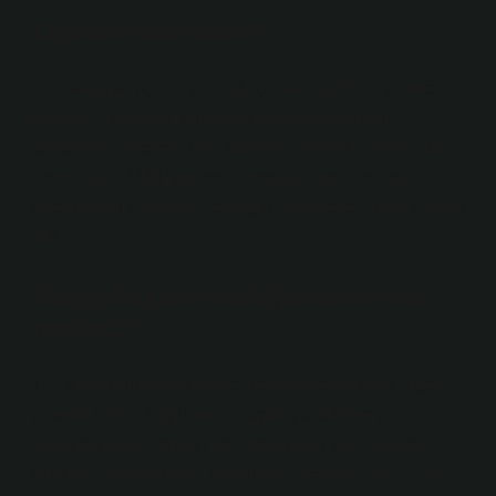
Çepniler laz mıdır?
Laz halkıyla hiçbir ilgisi yok. Çünkü “Geldim” kelimesi
Lazcada “komopti” anlamına geliyor. Karadeniz
bölgesine yerleşen Türk kabilesi genellikle Çepni’dir.
Çepni halkı 1461’den çok önce Karadeniz’e geldi,
ancak doğu Karadeniz’e doğru ilerlemeleri biraz zaman
aldı.
Hangi boydan olduğumuzu nasıl
anlarız?
T.C. Kimlik numaranız ve e-devlet şifreniz veya diğer
güvenli kimlik doğrulama araçlarıyla adrese giriş
yaptıktan sonra “Nüfus ve Vatandaşlık İşleri Genel
Müdürlüğü/Soy Bilgisi Sorgulama” servisi aracılığıyla