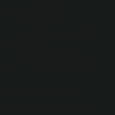
soyağacı belgenizi oluşturabilirsiniz.
Kayı boyu alevi midir?
“Osmanlı İmparatorluğu’nu kuran Kayı aşireti aynı
zamanda Alevi’ydi.” Öğüt, Türkmenlerin hem Osmanlı
İmparatorluğu’nu hem de Selçuklu devletini kurduğunu
şöyle anlattı: “Osmanlı İmparatorluğu’nu kuran Kayı
aşireti bir Türkmen’di.” Alevi aşireti. Osman Gazi’nin
oğlu Orhan Gazi ve torunu Murat Gazi. Türkmen
Aleviler, eski çağlardan beri devlet yönetiminde her
zaman yer almışlardır.
Bayat boyu hangi illerde?
Anadolu’da Nevşehir (Kozaklı İlçesi), Hacıbektaş
İlçesi’nin Büyükkışla Köyü (İğdelikışla Köyü ve Avanos