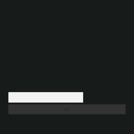
Sitemiz, 5651 Sayılı Kanun gereğince Bilgi Teknolojileri ve İletişim
Kurumu (BTK) tarafından onaylanmış bir Yer Sağlayıcı olarak hizmet
vermektedir. Bu nedenle, sitedeki içerikleri proaktif olarak denetleme
veya araştırma yükümlülüğümüz bulunmamaktadır. Ancak, üyelerimiz
yazdıkları içeriklerin sorumluluğunu taşımakta olup, siteye üye olarak bu
sorumluluğu kabul etmiş sayılırlar.
Hukuka ve yasal düzenlemelere aykırı olduğunu düşündüğünüz
içerikleri,
backlinkpanelicomtr@gmail.com
adresine bildirmeniz halinde,
ilgili içerikler yasal süre içerisinde sitemizden kaldırılacaktır.
Arama