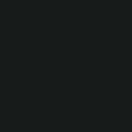
Çanakkale yörükleri hangi
boydan?
Osmanlı Devleti tarafından Kızılbaşlara karşı
kullanılmak üzere bölgeye yerleştirildikleri ve Çepni
aşiretinden geldikleri sanılmaktadır.
Tokat soyu nereden gelir?
Bu; Togayit Türkleri tarafından kurulmuş olup, ismi de
buradan gelmektedir, “surlu şehir” anlamına gelen “Toh-
kat”tan gelmektedir. Evliya Çelebi, Tokat Kalesi’nin
Amalika kabilesinden efsanevi bir kahraman olan “Dok-
Ad” tarafından yaptırıldığını ve “Tokat” isminin buradan
geldiğini yazmaktadır.