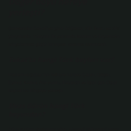
Döğer boyu nereye
yerleşti?
Şemseddin Cezerî’ye göre Döğerler, XIII. İkinci ve XIV.
yüzyıllarda. Yüzyılın ilk yarısında Mardin ve Diyarbekir
bölgelerinde güçlü bir siyasi konuma sahiplerdi.
Tokat’ta hangi Türk boyları var?
Hacıemiroğulları’nın fethiyle birlikte Çepni, Döğer,
Eymür, Karkın, Ala-yuntlu, Bayındır ve İğdir gibi Oğuz
boyları bu bölgeye yerleşti.
Sivas Gürün hangi Türk
boyundan?
Oğuz Kağan destanına göre, Alkaevli (Alkarevli) boyu,