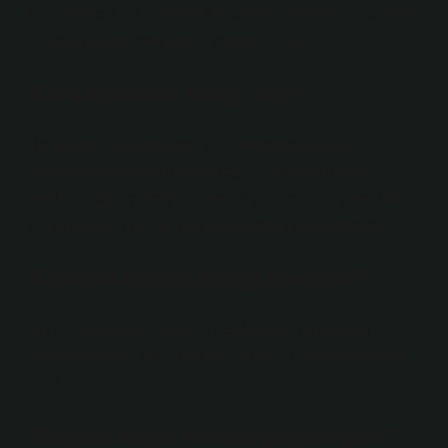
I’in emriyle Türk kabilesi Karaşarlar, “Karahisar” olarak
bilinen kalenin eteklerine yerleştirilmiştir.
Karamanlılar hangi boy?
Bu araştırmalar sonucunda Karamanoğullarının
kesinlikle Afşar boyundan değil, Salur boyundan
geldiği ortaya çıkmıştır. Yine bu çalışmalara göre, MS
IX. yüzyılda Oğuzlar Türk anavatanında yaşamıştır.
Kızılcahamam hangi boydan?
KIZILCAHAMAM BELEDİYE BAŞKANI Anadolu’ya
gelip yerleşen Oğuz Türkleri, en asil Türk boylarından
biridir.
Büğdüz boyu nerede yaşamıştır?