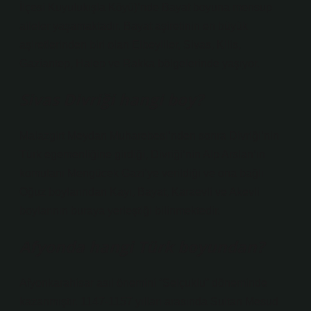
İlçesi Kuyulukışla Köyü)’nde Bayat boyuna mensup
aileler yaşamaktadır. Bayat aşiretinin en büyük
aşiretlerinden biri olan Elbeyliler, Sivas, Kilis,
Gaziantep, Halep ve Rakka bölgelerinde yaşıyor.
Sivas Divriği hangi boy?
Malazgirt Meydan Muharebesi’nden sonra Divriği’nin
Türk egemenliğine girdiği, Divriği’nin Alp Arslan’ın
komutanı Mengücek Gazi’ye verildiği ve ona bağlı
Oğuz boylarından Kayı, Bayat, Karaevli ve Akevli
boylarının buraya yerleştiği bilinmektedir.
Afyonda hangi Türk boyundan?
Afyonkarahisar asıl önemini “Selçuklu” döneminde
kazanmıştır. 1147-1157 yılları arasında Sultan Mesud