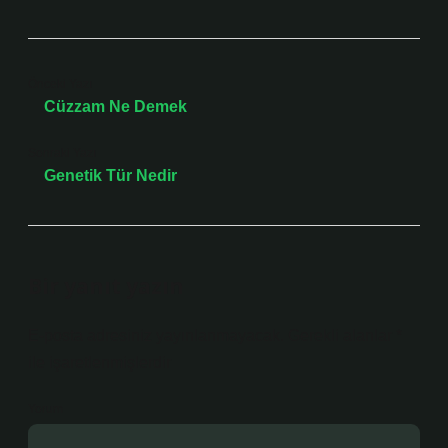
Önceki Yazı
Cüzzam Ne Demek
Sonraki Yazı
Genetik Tür Nedir
Bir yanıt yazın
E-posta adresiniz yayınlanmayacak.
Gerekli alanlar
*
ile işaretlenmişlerdir
Yorum