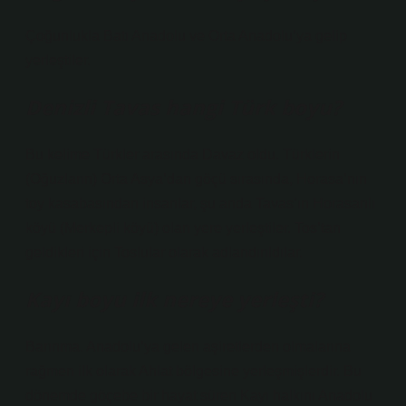
Çoğunlukla Batı Anadolu ve Orta Anadolu’ya gelip
yerleştiler.
Denizli Tavas hangi Türk boyu?
Bu kelime Türkler arasında Davaz oldu. Türklerin
(Oğuzların) Orta Asya’dan göçü sırasında, Horasa’nın
toy kasabasından insanlar, şu anda Tavas’ın Horasanlı
köyü (Merkepli köyü) olan yere yerleştiler. Tos’tan
geldikleri için Toslular olarak adlandırıldılar.
Kayı boyu ilk nereye yerleşti?
Barınma. Anadolu’ya gelen aşiretlerden olmalarına
rağmen ilk olarak Ahlat bölgesine yerleşmişlerdir. Bu
dönemde göçebe bir hayat süren Kayı halkını Anadolu