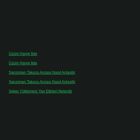
Son yorumlar
Üzüm Hangi Ilde
için
admin
Üzüm Hangi Ilde
için
Rabia
Şanzıman Takozu Arızası Nasıl Anlaşilir
için
admin
Şanzıman Takozu Arızası Nasıl Anlaşilir
için
Rüveyda
Şeker Yüklemesi Yan Etkileri Nelerdir
için
admin