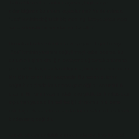
Türkçe’de özel bir anlam taşırken, İngilizceye
aktarıldığında bu anlam kaybolur mu? Ya da aslında
“Eda” isminin doğru bir biçimde İngilizceye aktarılması,
sadece fonetik bir sorudan mı ibarettir?
Bu noktada etik ikilemler devreye girer. Eğer bir kişi
“Eda” isminin yazımını değiştirmeyi kabul ederse, bu
durum o kişinin kimliğini erozyona uğratmak anlamına
gelir mi? Etik açıdan bakıldığında, bir kişinin ismi, onun
kimliğinin önemli bir parçasıdır. Bu nedenle, ismin
doğru bir biçimde korunması gerektiği bir sorumluluk
olabilir. Bir ismin yazımındaki değişiklik, bu kimliğe dair
toplumun ya da dilin belirlediği bir normu ihlal etme
riski taşır. Bu da, etik anlamda doğru kabul edilebilecek
bir davranış değildir.
Ancak, etik sorumlulukların yanında pratik ve kültürel