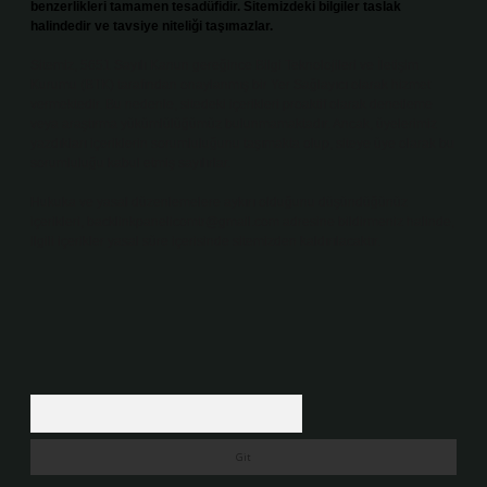
benzerlikleri tamamen tesadüfidir. Sitemizdeki bilgiler taslak
halindedir ve tavsiye niteliği taşımazlar.
Sitemiz, 5651 Sayılı Kanun gereğince Bilgi Teknolojileri ve İletişim
Kurumu (BTK) tarafından onaylanmış bir Yer Sağlayıcı olarak hizmet
vermektedir. Bu nedenle, sitedeki içerikleri proaktif olarak denetleme
veya araştırma yükümlülüğümüz bulunmamaktadır. Ancak, üyelerimiz
yazdıkları içeriklerin sorumluluğunu taşımakta olup, siteye üye olarak bu
sorumluluğu kabul etmiş sayılırlar.
Hukuka ve yasal düzenlemelere aykırı olduğunu düşündüğünüz
içerikleri,
backlinkpanelicomtr@gmail.com
adresine bildirmeniz halinde,
ilgili içerikler yasal süre içerisinde sitemizden kaldırılacaktır.
Arama