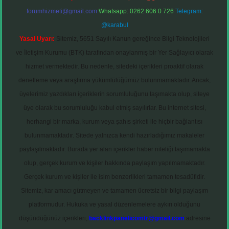
forumhizmeti@gmail.com
Whatsapp: 0262 606 0 726
Telegram:
@karabul
Yasal Uyarı:
Sitemiz, 5651 Sayılı Kanun gereğince Bilgi Teknolojileri
ve İletişim Kurumu (BTK) tarafından onaylanmış bir Yer Sağlayıcı olarak
hizmet vermektedir. Bu nedenle, sitedeki içerikleri proaktif olarak
denetleme veya araştırma yükümlülüğümüz bulunmamaktadır. Ancak,
üyelerimiz yazdıkları içeriklerin sorumluluğunu taşımakta olup, siteye
üye olarak bu sorumluluğu kabul etmiş sayılırlar. Bu internet sitesi,
herhangi bir marka, kurum veya şahıs şirketi ile hiçbir bağlantısı
bulunmamaktadır. Sitede yalnızca kendi hazırladığımız makaleler
paylaşılmaktadır. Burada yer alan içerikler haber niteliği taşımamakta
olup, gerçek kurum ve kişiler hakkında paylaşım yapılmamaktadır.
Gerçek kurum ve kişiler ile isim benzerlikleri tamamen tesadüfidir.
Sitemiz, kar amacı gütmeyen ve tamamen ücretsiz bir bilgi paylaşım
platformudur. Hukuka ve yasal düzenlemelere aykırı olduğunu
düşündüğünüz içerikleri,
backlinkpanelicomtr@gmail.com
adresine