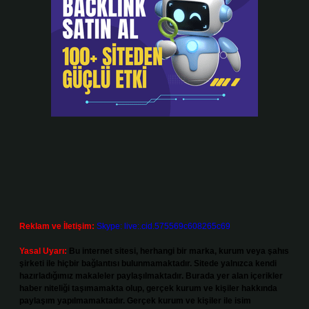
Reklam ve İletişim:
Skype: live:.cid.575569c608265c69
Yasal Uyarı:
Bu internet sitesi, herhangi bir marka, kurum veya şahıs
şirketi ile hiçbir bağlantısı bulunmamaktadır. Sitede yalnızca kendi
hazırladığımız makaleler paylaşılmaktadır. Burada yer alan içerikler
haber niteliği taşımamakta olup, gerçek kurum ve kişiler hakkında
paylaşım yapılmamaktadır. Gerçek kurum ve kişiler ile isim