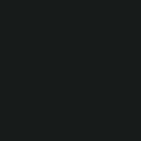
dil, anlam ve kimlik üzerine felsefi bir düşünme fırsatı
sunar. Bu yazıda, “Eda” ismini İngilizceye aktarırken
karşılaştığımız soruları, felsefenin üç temel alanı olan
etik, epistemoloji ve ontoloji perspektifinden ele
alacağız. Bu yaklaşım, yalnızca bir ismin yazılışından
çok daha fazlasını tartışmamıza olanak sağlayacak.
Etik Perspektiften: Dil ve Kimlik
Felsefi etik, neyin doğru ve yanlış olduğunu anlamaya
çalışan bir alandır. Peki, bir ismin doğru bir biçimde
yazılmasının etik bir sorumluluğu olabilir mi? “Eda”
ismini İngilizceye yazarken, bu ismin doğru ve adil bir
şekilde aktarılması, kültürel ve dilsel bağlamların doğru
bir biçimde korunmasını gerektirir. Örneğin, Türkçedeki
harflerin ve seslerin İngilizceye çevrilmesi, bazen
kültürel anlam kaymalarına yol açabilir. “Eda” ismi,