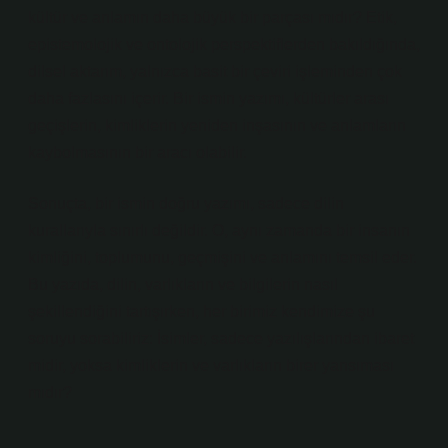
kültür ve anlamın daha büyük bir parçası mıdır? Etik,
epistemolojik ve ontolojik perspektiflerden bakıldığında,
dilsel aktarım, yalnızca basit bir çeviri işleminden çok
daha fazlasını içerir. Bir ismin yazımı, kültürler arası
geçişlerin, kimliklerin yeniden inşasının ve anlamların
kaybolmasının bir aracı olabilir.
Sonuçta, bir ismin doğru yazımı, sadece dilin
kurallarıyla sınırlı değildir. O, aynı zamanda bir insanın
kimliğini, toplumunu, geçmişini ve anlamını temsil eder.
Bu yazıda, dilin, varlıkların ve bilgilerin nasıl
şekillendiğini tartışırken, her birimiz kendimize şu
soruyu sorabiliriz: İsimler, sadece yazılışlarından ibaret
midir, yoksa kimliklerin ve varlıkların birer yansıması
mıdır?