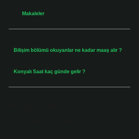
Tarih:
Makaleler
Önceki Yazı
Bilişim bölümü okuyanlar ne kadar maaş alır ?
Sonraki Yazı
Konyalı Saat kaç günde gelir ?
Bir yanıt yazın
E-posta adresiniz yayınlanmayacak.
Gerekli alanlar
*
ile işaretlenmişlerdir