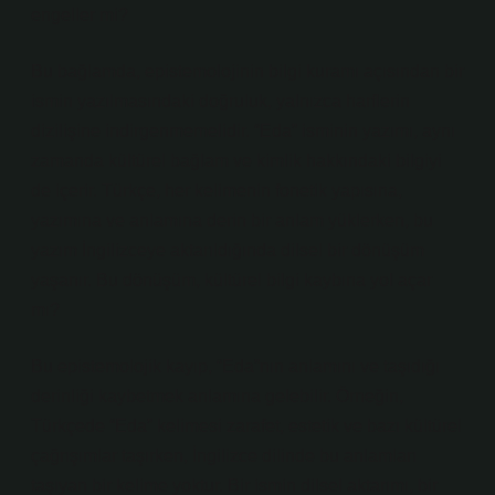
engeller mi?
Bu bağlamda, epistemolojinin bilgi kuramı açısından bir
ismin yazılmasındaki doğruluk, yalnızca harflerin
dizilişine indirgenmemelidir. “Eda” isminin yazımı, aynı
zamanda kültürel bağlam ve kimlik hakkındaki bilgiyi
de içerir. Türkçe, her kelimenin fonetik yapısına,
yazımına ve anlamına derin bir anlam yüklerken, bu
yazım İngilizceye aktarıldığında dilsel bir dönüşüm
yaşanır. Bu dönüşüm, kültürel bilgi kaybına yol açar
mı?
Bu epistemolojik kayıp, “Eda”nın anlamını ve taşıdığı
derinliği kaybetmek anlamına gelebilir. Örneğin,
Türkçede “Eda” kelimesi zarafet, estetik ve bazı kültürel
çağrışımlar taşırken, İngilizce dilinde bu anlamları
taşıyan bir kelime yoktur. Bir ismin dilsel aktarımı, bir