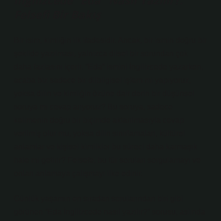
İngilizcede “Eda” Nasıl Yazılır?:
Felsefi Bir Bakış
Bir isim, kimliğin ilk ifadesidir. Ancak, bir ismin doğru bir
şekilde yazılması, yalnızca dilsel bir sorundan çok
daha fazlasını içerir. “Eda” ismini İngilizcede yazarken,
acaba biz sadece bir dilbilgisel işlem mi yapıyoruz,
yoksa dilin ve kimliğin özüne dair derin bir düşünsel
soruya mı cevap arıyoruz? Bu soruya, sadece
kelimenin doğru bir biçimde aktarılmasıyla cevap
verilmiş olur mu, yoksa dilin sınırlamaları, kültürel
anlamlar ve kişisel kimlikler bu süreci daha karmaşık
hale mi getirir? Felsefe, bu tür soruları sorgulamayı ve
onları anlamaya çalışmayı ilke edinir.
Günlük yaşamın en sıradan sorularından biri gibi
görünen “Eda İngilizcede nasıl yazılır?” sorusu, aslında