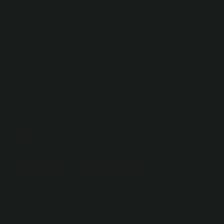
nasıl şekillendirir? Bir ismin ontolojik varlığı, yazıldığı
dilin yapısına ve anlam taşıma kapasitesine bağlı
olarak değişebilir. Bir ismin doğru bir biçimde
yazılması, onun “gerçek” varlığını anlamamıza engel
olabilir mi?
Bu noktada, ontolojik anlamda, “Eda”nın bir insan
kimliği taşıyan bir varlık olarak yazımı, dilsel bir
çerçevede ne anlama gelir? Dil, varlıkların gerçekliğini
ve var olma biçimlerini sınırlayan bir araç mıdır, yoksa
onları özgürleştiren bir kapı mı?
Çağdaş Felsefi Tartışmalar ve Sonuç
Bu yazının başında sorduğumuz soru, şimdi daha da
derinleşmiş durumda: “Eda” isminin İngilizce yazımı,
gerçekten dilin doğruluğu ile mi alakalıdır, yoksa kimlik,