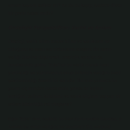
anlam kaybını tetikler mi? Ya da bu kayıp, sadece dilsel
bir çeviri hatası mıdır?
Ontolojik Perspektiften: Varlık ve Anlam
Ontoloji, varlık bilimi olarak bilinir ve varlıkların ne
olduğunu ve nasıl var olduklarını araştırır. Bir ismin
varlığı üzerine düşünmek, ontolojik soruları da
beraberinde getirir. “Eda”nın bir varlık olarak nasıl
yazılacağı ve yazılmasının onun ontolojik varlığını nasıl
şekillendirdiği önemli bir sorudur. Bir isim yalnızca bir
yazım biçiminden ibaret midir, yoksa bir kişinin
kimliğini, tarihini, kültürünü ve varlık bilgisini taşıyan bir
anlam bütünlüğü mü oluşturur?
Eğer “Eda” ismi, sadece bir harf diziliminden ibaretse, o
zaman bu ismin varlığını ne tanımlar? Dil, varlıkları