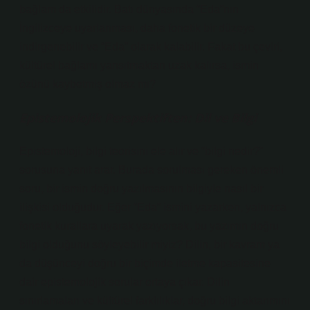
bağlam da etkilidir. Batı dünyasında “Eda”nın
İngilizceye uyarlanması, daha fonetik bir düzeye
indirgenebilir ve “Eda” olarak kalabilir. Fakat bu çeviri,
kültürel bağlamı yansıtmaktan uzak kalırsa, ismin
özünü kaybetmiş olmaz mı?
Epistemolojik Perspektiften: Dil ve Bilgi
Epistemoloji, bilgi teorisini ele alır ve “bilgi nedir?”
sorusuna yanıt arar. Burada sorulması gereken önemli
soru, bir ismin doğru yazılmasının bilgiyle nasıl bir
ilişkisi olduğudur. Eğer “Eda” ismini yazarken, yalnızca
fonetik kurallara uyarak yazıyorsak, bu yazımın doğru
bilgi olduğunu söyleyebilir miyiz? Dilin, bir kavram ya
da düşünceyi doğru bir biçimde iletme kapasitesine
dair epistemolojik sorular ortaya çıkar. Dilin
sınırlamaları ve kültürel farklılıklar, doğru bilgi aktarımını