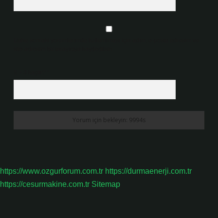
Daha sonraki yorumlarımda kullanılması için adım, e-posta adresim ve
site adresim bu tarayıcıya kaydedilsin.
5 + 3 kaçtır?
*
https://www.ozgurforum.com.tr
https://durmaenerji.com.tr
https://cesurmakine.com.tr
Sitemap