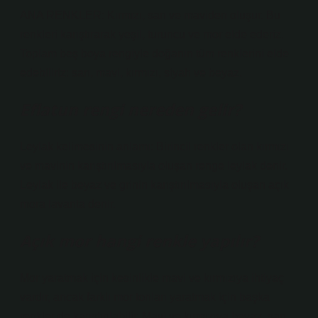
ANA RENKLER: Kırmızı, sarı ve maviden oluşur. Bu
renkleri karıştırarak yeşil, turuncu ve mor elde ederiz.
Toplam beş boya rengiyle doğanın tüm renklerini elde
edebiliriz: sarı, mavi, kırmızı, siyah ve beyaz.
Eflatun rengi nereden gelir?
Leylak kelimesinin anlamı: Birincil renkler olan kırmızı
ve mavinin karıştırılmasıyla oluşan renge leylak denir.
Leylak ile beyaz ve grinin karıştırılmasıyla oluşan açık
mora lavanta denir.
Açık mor hangi renkle yapılır?
Mor yaratmak için kesinlikle mavi ve kırmızıya ihtiyaç
vardır, ancak farklı mor tonları yaratmak için başka
renkler de karıştırılabilir. Mavi ve kırmızıya beyaz, sarı