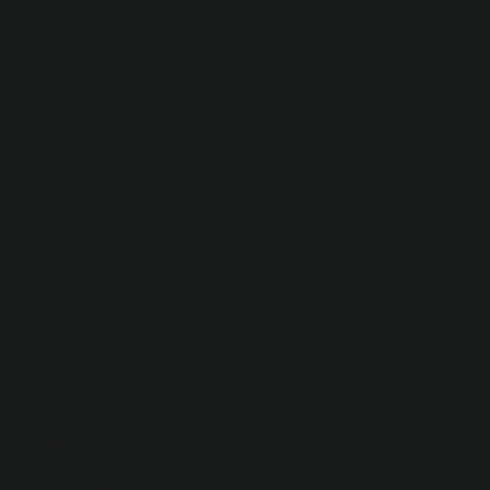
Koyu mor daha derin, daha zengin bir görünüm yaratır.
Bu tonu elde etmek için kırmızı ve mavi karışımına
siyah eklenir. Siyah rengi yoğunlaştırır ve daha
dramatik bir etki yaratır.
Mor renk tonları nasıl elde edilir?
Mor, mavi ve kırmızının karışımından oluşan bir renktir.
Kaynaklara göre yün önce indigo ile, sonra da kök
boya veya kırmızı boya ile boyanmıştır ancak
Anadolu’da elde edilen mor boyada analiz sırasında
indigoya rastlanmamıştır. Bulunan boyalar Rubia
tinctorum boyaları olan “alizarin” ve
“pseudopurpurin”dir.
Eflatun hangi renklerin karışımı
ile olur?