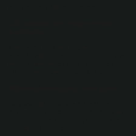
veya gri eklenerek daha açık bir mor elde edilebilir.
Lila yapmak için hangi renkler
karıştırılır?
Kırmızı ve mavi karıştırılmalı ve sonra beyazla
açılmalıdır. Renk karıştırmak için eşit miktarda mavi ve
kırmızı kullanılmalıdır. Açık leylak için beyaz, açık mavi,
pudra pembesi ve hatta limon sarısı da kullanılabilir.
Eflatun üstüne hangi renk gider?
Hangi duvar renkleri lavanta ile uyumludur? Leylak
rengi beyaz, gri, krem ​​ve bej gibi nötr renklerle uyumlu
olabilir. Ayrıca pastel tonlar veya açık mavi gibi diğer
pastel renkler de iyi bir seçim olabilir.