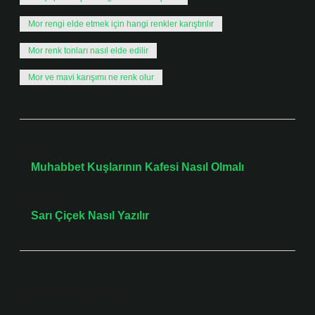
Mor rengi elde etmek için hangi renkler karıştırılır
Mor renk tonları nasıl elde edilir
Mor ve mavi karışımı ne renk olur
Önceki Yazı
Muhabbet Kuşlarının Kafesi Nasıl Olmalı
Sonraki Yazı
Sarı Çiçek Nasıl Yazılır
Bir yanıt yazın