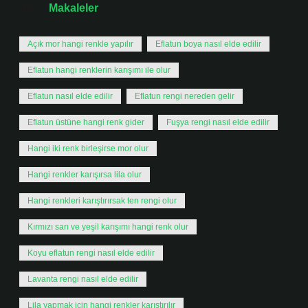
Tarih:
Makaleler
Açık mor hangi renkle yapılır
Eflatun boya nasıl elde edilir
Eflatun hangi renklerin karışımı ile olur
Eflatun nasıl elde edilir
Eflatun rengi nereden gelir
Eflatun üstüne hangi renk gider
Fuşya rengi nasıl elde edilir
Hangi iki renk birleşirse mor olur
Hangi renkler karışırsa lila olur
Hangi renkleri karıştırırsak ten rengi olur
Kırmızı sarı ve yeşil karışımı hangi renk olur
Koyu eflatun rengi nasıl elde edilir
Lavanta rengi nasıl elde edilir
Lila yapmak için hangi renkler karıştırılır