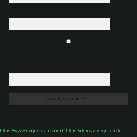
Web Sitesi
Daha sonraki yorumlarımda kullanılması için adım, e-posta adresim ve
site adresim bu tarayıcıya kaydedilsin.
10 - 4 kaçtır?
*
https://www.ozgurforum.com.tr
https://durmaenerji.com.tr