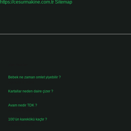
https://cesurmakine.com.tr
Sitemap
Sidebar
Son Yazılar
Bebek ne zaman omlet yiyebilir ?
Ağustos 6, 2026
Kartallar neden daire çizer ?
Ağustos 5, 2026
Avam nedir TDK ?
Ağustos 4, 2026
100’ün karekökü kaçtır ?
Ağustos 3, 2026