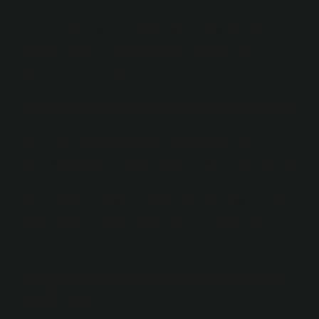
Leylak, morun açık tonlarının genel adıdır. Bunun
örnekleri leylak ve lavanta çiçek renkleridir. Mor –
leylak – mavi üçgenindeki renkleri kapsar.
Mor ve mavi karışımı ne renk olur?
Mor, iki ana rengin karıştırılmasıyla oluşur – kırmızı ve
mavi. Maviyi morla karıştırırsanız, sadece daha mavi bir
mor türü elde edersiniz. Mor, iki ana rengin
karıştırılmasıyla oluşur – kırmızı ve mavi. Maviyi morla
karıştırırsanız, sadece daha mavi bir mor türü elde
edersiniz.
Hangi renkleri karıştırırsak hangi
renk olur?