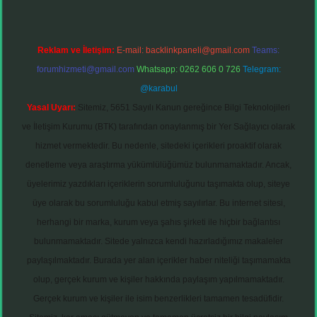
Reklam ve İletişim:
E-mail:
backlinkpaneli@gmail.com
Teams:
forumhizmeti@gmail.com
Whatsapp: 0262 606 0 726
Telegram:
@karabul
Yasal Uyarı:
Sitemiz, 5651 Sayılı Kanun gereğince Bilgi Teknolojileri
ve İletişim Kurumu (BTK) tarafından onaylanmış bir Yer Sağlayıcı olarak
hizmet vermektedir. Bu nedenle, sitedeki içerikleri proaktif olarak
denetleme veya araştırma yükümlülüğümüz bulunmamaktadır. Ancak,
üyelerimiz yazdıkları içeriklerin sorumluluğunu taşımakta olup, siteye
üye olarak bu sorumluluğu kabul etmiş sayılırlar. Bu internet sitesi,
herhangi bir marka, kurum veya şahıs şirketi ile hiçbir bağlantısı
bulunmamaktadır. Sitede yalnızca kendi hazırladığımız makaleler
paylaşılmaktadır. Burada yer alan içerikler haber niteliği taşımamakta
olup, gerçek kurum ve kişiler hakkında paylaşım yapılmamaktadır.
Gerçek kurum ve kişiler ile isim benzerlikleri tamamen tesadüfidir.