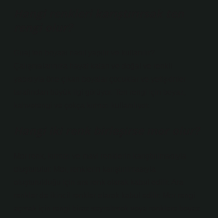
Hangi renkleri karıştırırsak ten
rengi olur?
Guaj ten boyası nasıl yapılır ve kullanılır?
Çalışmalarınıza hayat katan ve doğal ve renkli
yapısıyla öne çıkan boyalar çocuklar ve yetişkinler
tarafından büyük ilgi görüyor. Ten rengi için beyaz,
kahverengi ve çokça kırmızı kullanılıyor.
Hangi iki renk birleşirse mor olur?
Mor renk, kırmızı ve mavi renklerin karıştırılmasıyla
oluşturulur. Mor, renklerin karıştırılmasıyla
oluşturulduğu için ara renk olarak kabul edilir. Ara
renkler de ikincil renkler olarak kabul edilir. Mor rengi
açmak için rengi biraz seyreltmek veya renklere beyaz