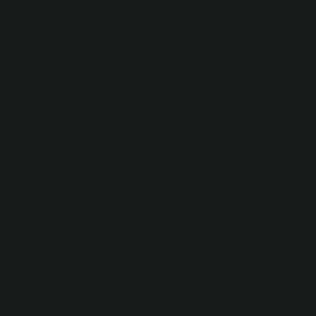
Eflatun nasıl elde edilir?
Bahsettiğimiz üç renk (yeşil, mavi ve kırmızı) ışık bir
arada olduğunda beyaz görünür, ancak çiftler halinde
karıştırıldığında farklı renkler elde ederiz: yeşil + mavi =
camgöbeği (cyan), mavi + kırmızı = macenta, kırmızı +
yeşil = sarı19 Ara 2022
Eflatun boya nasıl elde edilir?
Bu konuyu “Mor Duvar Boyası Fikirleri” adlı yazımızda
ele almıştık. Bu renk, kırmızı boya ile iki kat mavi
boyanın karıştırılmasıyla elde ediliyor.
Koyu eflatun rengi nasıl elde
edilir?