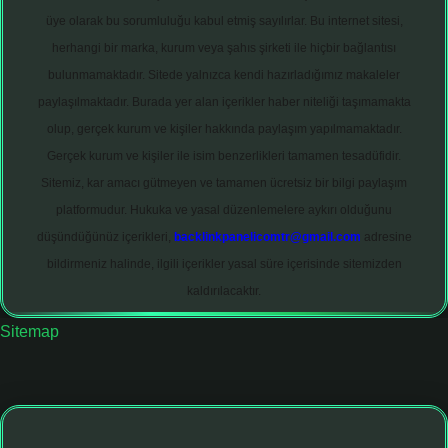
üye olarak bu sorumluluğu kabul etmiş sayılırlar. Bu internet sitesi,
herhangi bir marka, kurum veya şahıs şirketi ile hiçbir bağlantısı
bulunmamaktadır. Sitede yalnızca kendi hazırladığımız makaleler
paylaşılmaktadır. Burada yer alan içerikler haber niteliği taşımamakta
olup, gerçek kurum ve kişiler hakkında paylaşım yapılmamaktadır.
Gerçek kurum ve kişiler ile isim benzerlikleri tamamen tesadüfidir.
Sitemiz, kar amacı gütmeyen ve tamamen ücretsiz bir bilgi paylaşım
platformudur. Hukuka ve yasal düzenlemelere aykırı olduğunu
düşündüğünüz içerikleri,
backlinkpanelicomtr@gmail.com
adresine
bildirmeniz halinde, ilgili içerikler yasal süre içerisinde sitemizden
kaldırılacaktır.
Sitemap
iltonbet giriş adresi
tulipbett.net