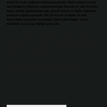
şirketi ile hiçbir bağlantısı bulunmamaktadır. Sitede yalnızca kendi
hazırladığımız makaleler paylaşılmaktadır. Burada yer alan içerikler
haber niteliği taşımamakta olup, gerçek kurum ve kişiler hakkında
paylaşım yapılmamaktadır. Gerçek kurum ve kişiler ile isim
benzerlikleri tamamen tesadüfidir. Sitemizdeki bilgiler taslak
halindedir ve tavsiye niteliği taşımazlar.
Sitemiz, 5651 Sayılı Kanun gereğince Bilgi Teknolojileri ve İletişim
Kurumu (BTK) tarafından onaylanmış bir Yer Sağlayıcı olarak hizmet
vermektedir. Bu nedenle, sitedeki içerikleri proaktif olarak denetleme
veya araştırma yükümlülüğümüz bulunmamaktadır. Ancak, üyelerimiz
yazdıkları içeriklerin sorumluluğunu taşımakta olup, siteye üye olarak bu
sorumluluğu kabul etmiş sayılırlar.
Hukuka ve yasal düzenlemelere aykırı olduğunu düşündüğünüz
içerikleri,
backlinkpanelicomtr@gmail.com
adresine bildirmeniz halinde,
ilgili içerikler yasal süre içerisinde sitemizden kaldırılacaktır.
Arama