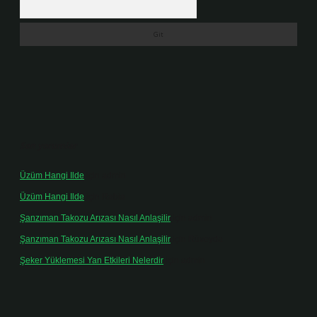
Son yorumlar
Üzüm Hangi Ilde
için
admin
Üzüm Hangi Ilde
için
Rabia
Şanzıman Takozu Arızası Nasıl Anlaşilir
için
admin
Şanzıman Takozu Arızası Nasıl Anlaşilir
için
Rüveyda
Şeker Yüklemesi Yan Etkileri Nelerdir
için
admin