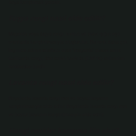
boya karıştırmak gerekir.
Fuşya rengi nasıl elde edilir?
Magenta veya fuşya rengi, kırmızı ve mavi ışığın eşit
oranlarda karıştırılmasıyla oluşturulur. Bu renk daha çok
İngilizce adının telaffuzu olan “magenta” olarak anılır.
Galibarda rengi, dört renkli baskıda (CMYK) kullanılan
renklerden biridir.
Lavanta rengi nasıl elde edilir?
Boyalarda lavanta rengi mor ve beyaz boyanın
karıştırılmasıyla elde edilir. Boyalarda lavanta rengi mor
ve beyaz boyanın karıştırılmasıyla elde edilir.
Hangi renkler karışırsa lila olur?