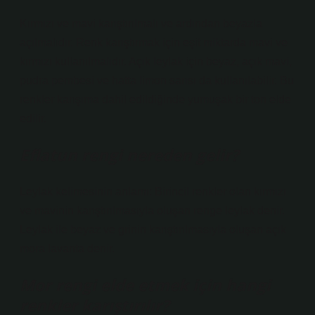
Kırmızı ve mavi karıştırılmalı ve ardından beyazla
açılmalıdır. Renk karıştırmak için eşit miktarda mavi ve
kırmızı kullanılmalıdır. Açık leylak için beyaz, açık mavi,
pudra pembesi ve hatta limon sarısı da kullanılabilir. Bu
renkler karışıma dahil edildiğinde yumuşak bir ton elde
edilir.
Eflatun rengi nereden gelir?
Leylak kelimesinin anlamı: Birincil renkler olan kırmızı
ve mavinin karıştırılmasıyla oluşan renge leylak denir.
Leylak ile beyaz ve grinin karıştırılmasıyla oluşan açık
mora lavanta denir.
Mor rengi elde etmek için hangi
renkler karıştırılır?