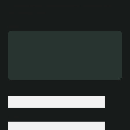
E-posta adresiniz yayınlanmayacak.
Gerekli alanlar
*
ile işaretlenmişlerdir
Yorum
İsim*
E-Posta*