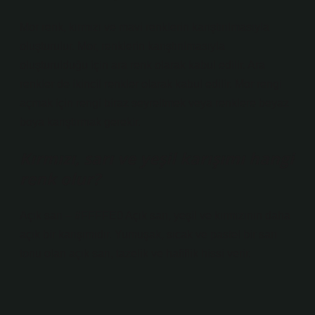
Mor renk, kırmızı ve mavi renklerin karıştırılmasıyla
oluşturulur. Mor, renklerin karıştırılmasıyla
oluşturulduğu için ara renk olarak kabul edilir. Ara
renkler de ikincil renkler olarak kabul edilir. Mor rengi
açmak için rengi biraz seyreltmek veya renklere beyaz
boya karıştırmak gerekir.
Kırmızı, sarı ve yeşil karışımı hangi
renk olur?
Açık sarı – #FFFFE0 Açık sarı, yeşil ve kırmızının daha
açık bir karışımıdır. Yumuşak, sıcak ve pastel bir sarı
tonu olan açık sarı, tazelik ve hafiflik hissi verir.