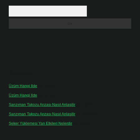
Arama
Son yorumlar
Üzüm Hangi Ilde
için
admin
Üzüm Hangi Ilde
için
Rabia
Şanzıman Takozu Arızası Nasıl Anlaşilir
için
admin
Şanzıman Takozu Arızası Nasıl Anlaşilir
için
Rüveyda
Şeker Yüklemesi Yan Etkileri Nelerdir
için
admin