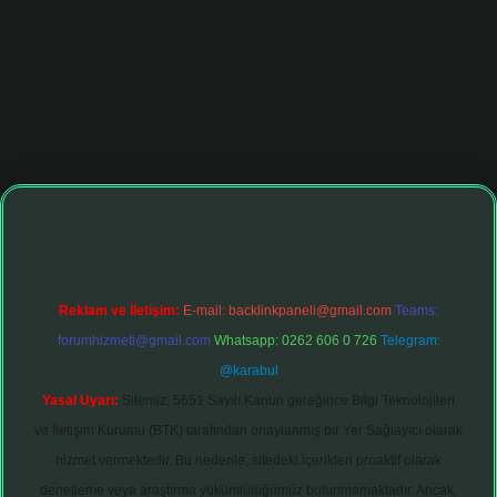
tonbet giriş adresi
tulipbett.net
Reklam ve İletişim:
E-mail:
backlinkpaneli@gmail.com
Teams:
forumhizmeti@gmail.com
Whatsapp: 0262 606 0 726
Telegram:
@karabul
Yasal Uyarı:
Sitemiz, 5651 Sayılı Kanun gereğince Bilgi Teknolojileri
ve İletişim Kurumu (BTK) tarafından onaylanmış bir Yer Sağlayıcı olarak
hizmet vermektedir. Bu nedenle, sitedeki içerikleri proaktif olarak
denetleme veya araştırma yükümlülüğümüz bulunmamaktadır. Ancak,