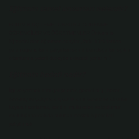
Eğitimin temel unsurları nelerdir?
EĞİTİMİN ÜÇ TEMEL UNSURU: ÖĞRENME,
ÖĞRENCİLER VE ÖĞRETMENLER Üniversite
öğrencisi olan öğretmen adayları, farklı kültürlerden
gelen öğrencilerle çalışırken edindikleri değerleri eğitim
ortamlarına yeterli düzeyde aktarabiliyorlar mı?
Eğitimin hedefi nedir?
İlgi ve yeteneklerini geliştirerek, gerekli bilgi, beceri,
davranış ve çalışma alışkanlıklarını kazandırarak onları
hayata hazırlamak, kendini mutlu eden ve toplumun
mutluluğuna katkıda bulunan meslek öğrencileri
yetiştirmek.