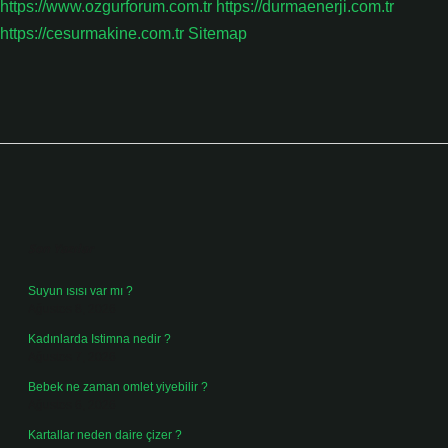
https://www.ozgurforum.com.tr
https://durmaenerji.com.tr
https://cesurmakine.com.tr
Sitemap
Sidebar
Son Yazılar
Suyun ısısı var mı ?
Ağustos 8, 2026
Kadınlarda Istimna nedir ?
Ağustos 7, 2026
Bebek ne zaman omlet yiyebilir ?
Ağustos 6, 2026
Kartallar neden daire çizer ?