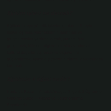
Eğitim işlevi ne demek?
Eğitimin bireye yönelik işlevleri şunlardır: Bireyin
sosyalleşmesi, yeteneklerinin tanınması ve
geliştirilmesine yardımcı olmak, yaratıcılığını
geliştirmek, bilimsel bilgi ve beceri kazandırmak,
kültürel değerleri aşılamak ve özgüvenini
güçlendirmek, ayrıca dış çevrenin olumsuz etkilerinden
korumak.
Eğitimin 4 öğesi nedir?
Bunlar; 1-Kazanım/Hedef/Amaçlar 2-İçerik 3-Öğrenme-
Öğretme Süreci 4-Ölçme ve Değerlendirme
Boyutlarıdır.