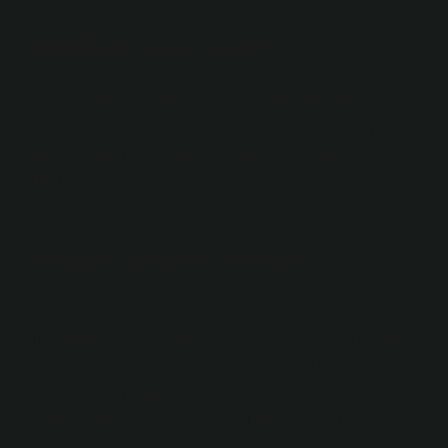
Eğitimde amaç nedir?
Eğitimin amacı, bireyi kendini gerçekleştirmeye
hazırlayarak insan ilişkilerini, ekonomik verimliliği ve
yurttaşlık sorumluluğunu geliştirmektir (Varış vd.,
1991:26). Pestalozzi’ye göre eğitim, çocuğun “güç ve
yeteneklerinin” doğal ve ahlaki gelişimidir.
Okulun işlevleri nelerdir?
Okulun idari hedefi, teklifi daha geniş bir kitleye
ulaştırmak ve daha nitelikli bir eğitim hizmeti sunmaktır.
Pedagojik hedef, eğitilen kişide gerekli davranış
değişikliklerini yapmaktır. Okulun temel görevi,
öğrencilerin istek ve coşkusunu ortadan kaldırmak ve
öğrenme motivasyonlarını en üst düzeye çıkarmaktır.