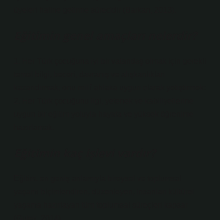
üyeleri haline getirme sürecidir (Barkan, 2013).
Eğitimin genel amaçları nelerdir?
1. Her Türk çocuğuna iyi bir vatandaş olmak için gerekli
temel bilgi, beceri, davranış ve alışkanlıkları
kazandırmak; onu millî ahlaka uygun olarak yetiştirmek;
2. Her Türk çocuğunu ilgi, yetenek ve kabiliyetlerine
uygun bir eğitim yoluyla hayata ve yüksek öğrenime
hazırlamak.
Eğitimin kaç işlevi vardır?
Eğitim, en geniş anlamıyla bireysel ve toplumsal
yaşamı biçimlendiren, düzenleyen, insanları kültürel
yaşama hazırlayan tüm toplumsal süreçleri kapsar
(Gutek, 2014).