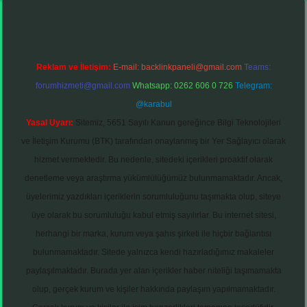
Reklam ve İletişim:
E-mail:
backlinkpaneli@gmail.com
Teams:
forumhizmeti@gmail.com
Whatsapp: 0262 606 0 726
Telegram:
@karabul
Yasal Uyarı:
Sitemiz, 5651 Sayılı Kanun gereğince Bilgi Teknolojileri
ve İletişim Kurumu (BTK) tarafından onaylanmış bir Yer Sağlayıcı olarak
hizmet vermektedir. Bu nedenle, sitedeki içerikleri proaktif olarak
denetleme veya araştırma yükümlülüğümüz bulunmamaktadır. Ancak,
üyelerimiz yazdıkları içeriklerin sorumluluğunu taşımakta olup, siteye
üye olarak bu sorumluluğu kabul etmiş sayılırlar. Bu internet sitesi,
herhangi bir marka, kurum veya şahıs şirketi ile hiçbir bağlantısı
bulunmamaktadır. Sitede yalnızca kendi hazırladığımız makaleler
paylaşılmaktadır. Burada yer alan içerikler haber niteliği taşımamakta
olup, gerçek kurum ve kişiler hakkında paylaşım yapılmamaktadır.