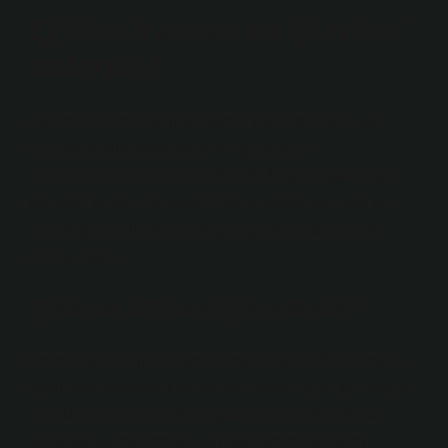
Eğitimin amacı ve işlevleri
nelerdir?
Eğitim, bireylere bilgi ve beceri kazandırmanın yanı
sıra, toplumun yaşamasını ve gelişmesini
sürdürebilecek düzey ve nitelikte değerler yaratmak,
var olan değerlerin yaşatılmasını sağlamak, eski ve
yeni değerleri uzlaştırmak gibi işlevlere de sahiptir
(Varış, 1994).
Eğitimin 4 Temel İşlevi Nedir?
Genel olarak eğitimin açık işlevleri şunlardır: Bireysel,
toplumsal, ekonomik ve politik olmak üzere dört başlık
altında ele alınmaktadır. Eğitimin birincil toplumsal
işlevi sosyalleştirmedir, yani öğrencileri toplumun