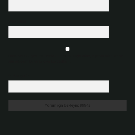
Web Sitesi
Daha sonraki yorumlarımda kullanılması için adım, e-posta adresim ve
site adresim bu tarayıcıya kaydedilsin.
9 - 5 kaçtır?
*