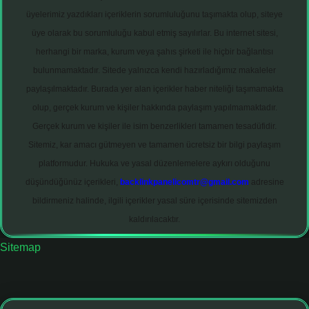
üyelerimiz yazdıkları içeriklerin sorumluluğunu taşımakta olup, siteye
üye olarak bu sorumluluğu kabul etmiş sayılırlar. Bu internet sitesi,
herhangi bir marka, kurum veya şahıs şirketi ile hiçbir bağlantısı
bulunmamaktadır. Sitede yalnızca kendi hazırladığımız makaleler
paylaşılmaktadır. Burada yer alan içerikler haber niteliği taşımamakta
olup, gerçek kurum ve kişiler hakkında paylaşım yapılmamaktadır.
Gerçek kurum ve kişiler ile isim benzerlikleri tamamen tesadüfidir.
Sitemiz, kar amacı gütmeyen ve tamamen ücretsiz bir bilgi paylaşım
platformudur. Hukuka ve yasal düzenlemelere aykırı olduğunu
düşündüğünüz içerikleri,
backlinkpanelicomtr@gmail.com
adresine
bildirmeniz halinde, ilgili içerikler yasal süre içerisinde sitemizden
kaldırılacaktır.
Sitemap
tonbet giriş adresi
tulipbett.net