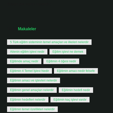
duyan tek varlık insandır.
Tarih:
Makaleler
5 Türk eğitim sisteminin temel amaçları ve ilkeleri nelerdir
Ailenin eğitim işlevi nedir
Eğitim işlevi ne demek
Eğitimde amaç nedir
Eğitimin 4 öğesi nedir
Eğitimin 4 Temel İşlevi Nedir
Eğitimin amacı nedir felsefe
Eğitimin amacı ve işlevleri nelerdir
Eğitimin genel amaçları nelerdir
Eğitimin hedefi nedir
Eğitimin hedefleri nelerdir
Eğitimin kaç işlevi vardır
Eğitimin temel özellikleri nelerdir