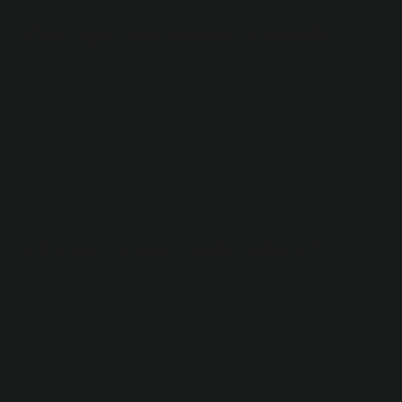
Özel eğitimin işlevleri nelerdir?
Özel eğitimin amacı öğrencilerin var olan
potansiyellerini ve yeteneklerini geliştirmektir. Ayrıca,
engelin bir handikap haline gelmesini önleyen
müdahaleleri de içerir. Bu nedenle, özel eğitimin temel
amacının özel gereksinimli kişilerin eğitim ihtiyaçlarını
karşılamak olduğu söylenebilir.
Eğitimin amacı nedir felsefe?
Eğitim, kültürü yeni nesillere aktararak kültürü
genişletmeyi ve derinleştirmeyi amaçlar. Bilgi alanının
tamamına toplum kültürü denir. Ancak söz konusu bilgi
alanı, deniz tabanındaki inciler gibi “düşünülmüş ve
söylenmiş en iyi şeylerden” oluşur. Eğitime ihtiyaç