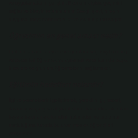
ve uygulamalarını geliştirir. Ekonomik işlev, geçimini
sağlar ve bireyin refahını artırır. Sevgi işlevi, bireyin
duygusal ihtiyaçlarını karşılar ve mutluluğunu sağlar.
Öğretimin en genel amacı nedir?
Eğitimin amacı, bireylere ve gruplara seçilmiş bazı bilgi
ve becerileri öğretmek ve aşılamak ve onların da başka
bireylere ve gruplara öğretmelerini sağlamaktır.
Eğitimin hedefleri nelerdir?
İlgi ve yeteneklerini geliştirerek, gerekli bilgi, beceri,
davranış ve çalışma alışkanlıklarını kazandırarak onları
hayata hazırlamak, kendini mutlu eden ve toplumun
mutluluğuna katkıda bulunan meslek öğrencileri
yetiştirmek.