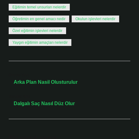
Eğitimin temel unsurları nelerdir
Öğretimin en genel amacı nedir
Okulun işlevleri nelerdir
Özel eğitimin işlevleri nelerdir
Yaygın eğitimin amaçları nelerdir
Önceki Yazı
Arka Plan Nasil Olusturulur
Sonraki Yazı
Dalgalı Saç Nasıl Düz Olur
Bir yanıt yazın