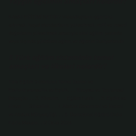
Yaygın eğitimin amaçları nelerdir?
KAMU EĞİTİMİ NEDİR? Vatandaşların işgücünü
artırmak, hayat standartlarını yükseltmek, millî ve insanî
değerlerini yükseltmek amacıyla okul eğitimi yanında
veya dışında yürütülen eğitim ve öğretim faaliyetleridir.
5 Türk eğitim sisteminin temel
amaçları ve ilkeleri nelerdir?
Türk Eğitim Sisteminin Temel İlkeleri ve
EtkileriEvrensellik ve Eşitlik. … Bireysel ve Toplumsal
İhtiyaçlar … 3. Yönelim. … Eğitim Hakkı … 5. Eşitlik ve
Fırsat. … Süreklilik. … 7. Atatürk Devrimleri ve İlkeleri
ve Atatürk Milliyetçiliği. … 8. Demokrasi Eğitimi.Daha
Fazla Makale…•2 Ocak 2024