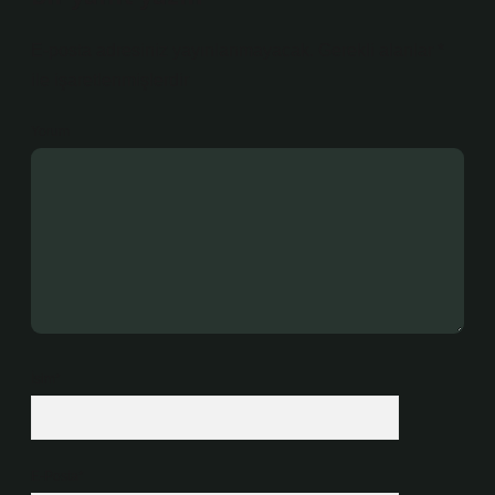
E-posta adresiniz yayınlanmayacak.
Gerekli alanlar
*
ile işaretlenmişlerdir
Yorum
İsim*
E-Posta*