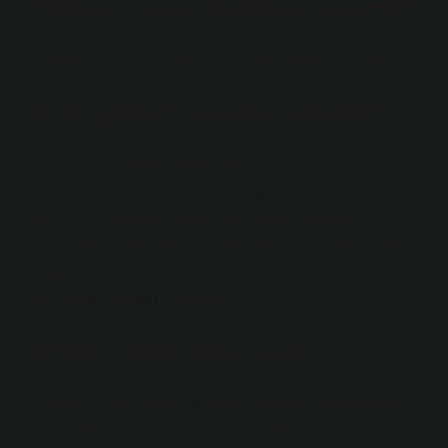
Eğitimin temel özellikleri nelerdir?
Eğitimin üç özelliği vardır. 1- Eğitim sürekli bir süreçtir.
Özel eğitimin işlevleri nelerdir?
Özel eğitimin amacı öğrencilerin var olan
potansiyellerini ve yeteneklerini geliştirmektir. Ayrıca,
engelin bir handikap haline gelmesini önleyen
müdahaleleri de içerir. Bu nedenle, özel eğitimin temel
amacının özel gereksinimli kişilerin eğitim ihtiyaçlarını
karşılamak olduğu söylenebilir.
Ailenin eğitim işlevi nedir?
Eğitimsel işlev, bireyin kültürel değerleri öğrenmesini
ve aktarmasını sağlar. Dini işlev, bireyin dini inançlarını