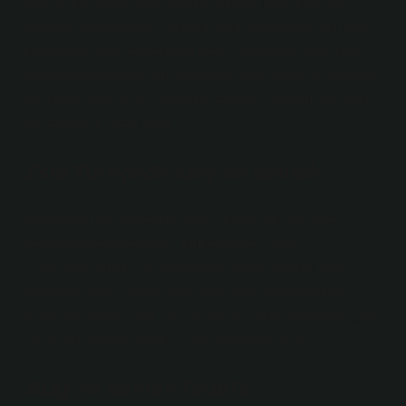
Kur’an’da geçen ateş ayetleri anlam farklılıklarıyla
birlikte; ışık/parlaklık, ışık/nur, aşk, cehennem, saf alev,
dumansız ateş, cehennem ateşi, sıcaklık/ısı başlıkları
altında toplanmıştır. Bu ayetlerde ateş; sadece ontolojik
bir unsur değil aynı zamanda teolojik, kozmolojik, etik
ve teleolojik niteliktedir.
Eski Türkçede ateş ne demek?
Konuşma. Birçok kelime Eski Türkçe od (ōt) “ateş”
kelimesinden türemiştir. Bu kelimeler “otağ” >
“uzay”dan oluşur ve dolayısıyla ateşin yandığı yer
anlamına gelir, “odun” merceğin ateşi tutuşturduğu
nokta anlamına gelir, “odun” ateşin yakıtı anlamına gelir
ve “ocak” ateşin yakıldığı yer anlamına gelir.
Ateş ne demek felsefe?