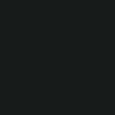
oğuldur. Tanrılar ve kahramanlar için silah ve zırh
yapmak için demircilik yapan ateş tanrısı. Aşk ve
güzellik tanrıçası Afrodit’in karısıdır.
İslam öncesi Türklerde ateş neden
önemlidir?
Ateş kültü, Türk inançlarında bazen ana unsur olarak,
bazen de ikincil unsur olarak önemli bir yer işgal eder.
Bu durum, ateşin Tanrı, güneş, ocak, alev, ışık, duman,
iyi ve kötü ruhlar, hastalık, şifa, mükâfat ve ceza gibi
fiziki ve metafizik kavramlarla olan bağlantısından
kaynaklanmaktadır.
Kuranda ateş ne demek?