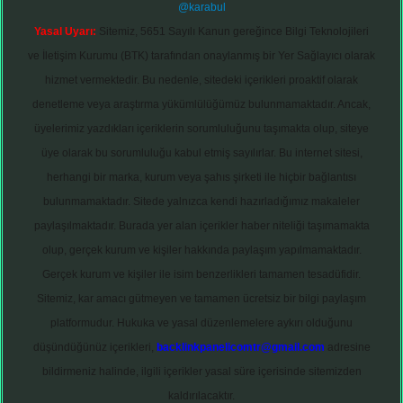
@karabul
Yasal Uyarı:
Sitemiz, 5651 Sayılı Kanun gereğince Bilgi Teknolojileri
ve İletişim Kurumu (BTK) tarafından onaylanmış bir Yer Sağlayıcı olarak
hizmet vermektedir. Bu nedenle, sitedeki içerikleri proaktif olarak
denetleme veya araştırma yükümlülüğümüz bulunmamaktadır. Ancak,
üyelerimiz yazdıkları içeriklerin sorumluluğunu taşımakta olup, siteye
üye olarak bu sorumluluğu kabul etmiş sayılırlar. Bu internet sitesi,
herhangi bir marka, kurum veya şahıs şirketi ile hiçbir bağlantısı
bulunmamaktadır. Sitede yalnızca kendi hazırladığımız makaleler
paylaşılmaktadır. Burada yer alan içerikler haber niteliği taşımamakta
olup, gerçek kurum ve kişiler hakkında paylaşım yapılmamaktadır.
Gerçek kurum ve kişiler ile isim benzerlikleri tamamen tesadüfidir.
Sitemiz, kar amacı gütmeyen ve tamamen ücretsiz bir bilgi paylaşım
platformudur. Hukuka ve yasal düzenlemelere aykırı olduğunu
düşündüğünüz içerikleri,
backlinkpanelicomtr@gmail.com
adresine
bildirmeniz halinde, ilgili içerikler yasal süre içerisinde sitemizden
kaldırılacaktır.