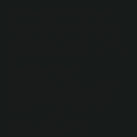
Eski Türkçede alev ne demek?
Etimoloji. Alev kelimesi Farsça ālāv kelimesinden gelir
ve Türkçe yalı kelimesi “yal – yakmak” köküne sahiptir.
Ayrıca yerel veya günlük konuşmada “alaz, yalin, yalaz,
yalaza” gibi kelimelerde kullanılır.
Ateşin diğer adı ne?
Ateş (tıp)AteşDiğer isimlerPireksi, ateş reaksiyonu,
ateşliAteşli bir kişiUzmanlıkBulaşıcı hastalıklar,
pediatriBelirtilerBaşlangıçta: titreme, üşüme hissi,
titremeDaha sonra: kızarma, terleme8 satır daha
Türkler ateşe taptı mı?