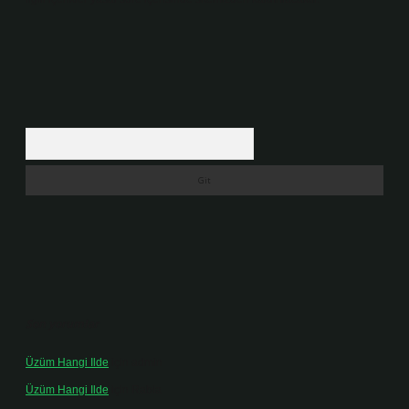
Arama
Son yorumlar
Üzüm Hangi Ilde
için
admin
Üzüm Hangi Ilde
için
Rabia