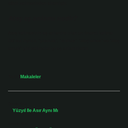
āthrō kelimesinden türemiştir.
Ateş eş anlamı nedir?
Ateş kelimesinin eş anlamlısı olan en önemli kelime
Od’dur. Ayrıca, “yakmak”, “ısıtmak”, “ateşlemek” ve “ateş
almak” gibi kelimeler iyi eş anlamlılardır.
Tarih:
Makaleler
Önceki Yazı
Yüzyıl Ile Asır Aynı Mı
Sonraki Yazı