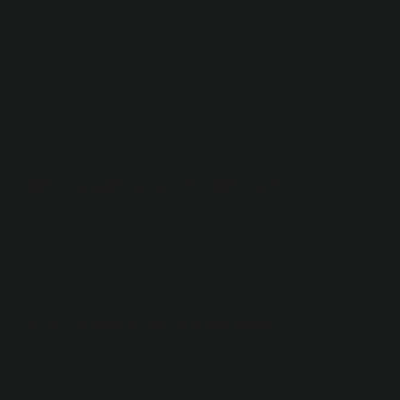
Yaygın inanışa göre ateş elementi aktiviteyi, canlılığı ve
dışa dönüklüğü temsil eder. Birçok kaynak ayrıca ateşin
tarih boyunca ilahi gücü sembolize ettiğini gösterir.
Örneğin, ateşin tarih boyunca önemli kişilerin
tapınaklarının sunaklarında tekrar tekrar yandığını
görüyoruz.
Mitolojide ateş ne demek?
Çeşitli dinlerde kutsallaştırılan, manevi arınma ya da
ceza unsuru olarak kabul edilen, sembolik ifadelerde
kullanılan bir kavramdır.
Eski dilde ateş ne demek?
Od (anlam ayrımı) Od, Eski Türkçede ateş anlamına
gelen bir kelimedir.