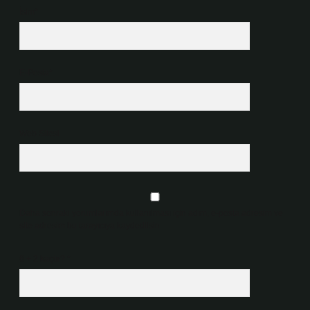
İsim*
E-Posta*
Web Sitesi
Daha sonraki yorumlarımda kullanılması için adım, e-posta adresim ve
site adresim bu tarayıcıya kaydedilsin.
6 + 2 kaçtır?
*