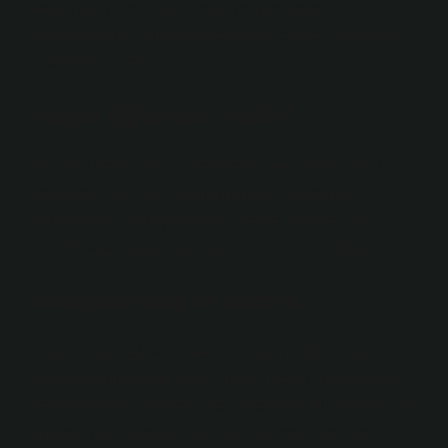
Ateş, Türk kökenli bir isimdir ve güç, tutku ve
hareketlilik gibi anlamları içerir. Ayrıca alev, ateş veya
ısı anlamına gelir.
Ateşin diğer ismi nedir?
Ateş (tıp)AteşDiğer isimlerPireksi, ateş reaksiyonu,
ateşliAteşli bir kişiUzmanlıkBulaşıcı hastalıklar,
pediatriBelirtilerBaşlangıçta: titreme, üşüme hissi,
titremeDaha sonra: kızarma, terleme8 satır daha
Farsçada ateş ne demek?
Farsça ātaş آتش “ateş” kelimesinden ödünç alınmış bir
kelimedir. Bu kelime, aynı anlama gelen Orta Farsça
ātarş veya ātaş kelimesinden türemiştir. Bu kelime, aynı
anlama gelen Avesta ātarş gen kelimesinden gelir.