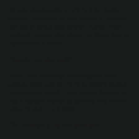
Bu bakış açısından, ateş zihni temsil eder. Felsefenin
en önemli ilkelerinden biri olan “Kendini bil”i anlamak,
yalnızca akıl yoluyla ulaşılabilecek bir yoldur. Ateşin
kendisine ek olarak, ateşi getiren Prometheus da akılla
ilişkilendirilen bir tanrıdır.
Hestia ne demek?
Varlık. Hestia “ocak ateşi” anlamına gelir ve antik
çağlarda kutsal kabul edilirdi; Yunan toplumunda ocak
tanrıçası olarak tanınırdı. Hestia’nın antik Yunan kültü,
ateşi simgeleyen ritüelleri içeriyordu ve Vahşi Batı’daki
kutsal merkezlerin ilk örneğidir.
Öz Türkçe ateş ne demek?