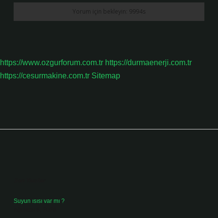
https://www.ozgurforum.com.tr
https://durmaenerji.com.tr
https://cesurmakine.com.tr
Sitemap
Sidebar
Son Yazılar
Suyun ısısı var mı ?
Ağustos 8, 2026