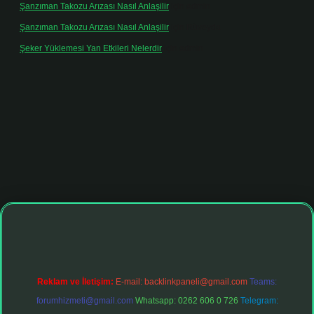
Şanzıman Takozu Arızası Nasıl Anlaşilir
için
admin
Şanzıman Takozu Arızası Nasıl Anlaşilir
için
Rüveyda
Şeker Yüklemesi Yan Etkileri Nelerdir
için
admin
iltonbet giriş adresi
tulipbett.net
Reklam ve İletişim:
E-mail:
backlinkpaneli@gmail.com
Teams:
forumhizmeti@gmail.com
Whatsapp: 0262 606 0 726
Telegram: