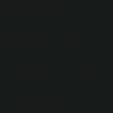
Eski Türkçe ateş ne
demek?
Etimoloji. (Od/Ot) kökünden türemiştir. Ateş anlamına
gelir.
Eskiden ateşe ne denirdi?
Ateş, yüksek sıcaklıklar ve sıklıkla alevler üreten hızlı
bir yanma sürecidir. Eski Türkçedeki “od” kelimesi ve
Farsçadaki “nar” kelimesi bazen aynı anlamda
kullanılır. Ateş, insan yaşamının vazgeçilmez bir
unsurudur ve kontrolü, medeniyetin ortaya çıkmasını
mümkün kılmıştır.
Ateş neyi temsil eder?