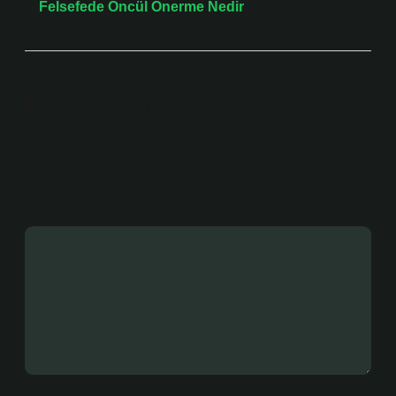
Felsefede Öncül Önerme Nedir
Bir yanıt yazın
E-posta adresiniz yayınlanmayacak.
Gerekli alanlar
*
ile işaretlenmişlerdir
Yorum