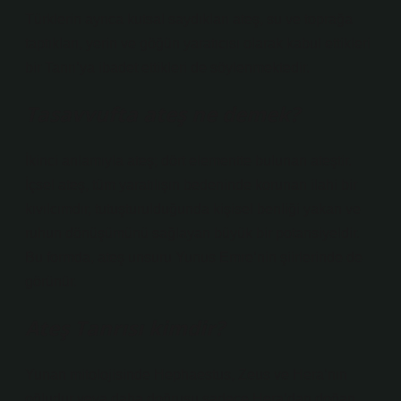
Türklerin ayrıca kutsal saydıkları ateş, su ve toprağa
taptıkları, yerin ve göğün yaratıcısı olarak kabul ettikleri
bir Tanrı’ya ibadet ettikleri de söylenmektedir.
Tasavvufta ateş ne demek?
İkinci anlamıyla ateş; dört elementte bulunan ateştir.
İçsel ateş, tüm yaratılışın bedeninde korunan ilahi bir
kıvılcımdır, tutuşturulduğunda kişisel benliği yakan ve
ruhun dönüşümünü sağlayan büyük bir potansiyeldir.
Bu formda, ateş unsuru Yunus Emre’nin şiirlerinde de
görünür.
Ateş Tanrısı kimdir?
Yunan mitolojisinde Hephaestus, Zeus ve Hera’nın
oğludur veya daha doğrusu sadece Hera’dan doğan