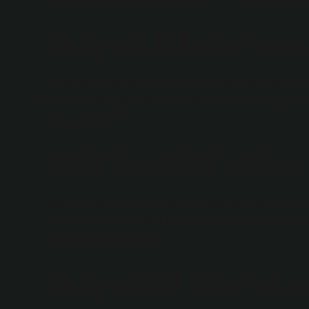
Gelişmiş ülkeler neye 
En sık kullanılan ölçütlerden biri kişi başına düşen milli
tanımlanır. Bir diğer ekonomik ölçüt ise sanayileşme 
olarak kabul edilir.
Dünyanın en gelişmiş 
İsviçre, dünyanın en iyi ülkeleri sıralamasında birinci 
yıla göre dört sıra yükseldi. ABD’de yayımlanan: “U.S.
Kanada ise üçüncü oldu.
Gelişmiş 20 ülke hangi