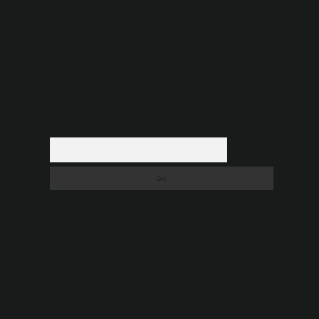
düşündüğünüz içerikleri,
backlinkpanelicomtr@gmail.com
adresine bildirmeniz halinde, ilgili içerikler yasal süre
içerisinde sitemizden kaldırılacaktır.
Arama
.
Son yorumlar