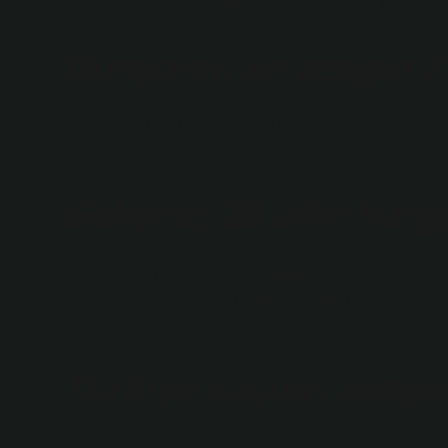
2024 Yaşam Kalitesi Şehirleri sıralamasında İsviçre’nin 
Dünyanın en zengin 2 
2. Almanya / 4.710.032 $. 4.710.032 $ gayri safi yurt i
ülkesinden biridir.
Gelişmiş 20 ülke hangi
C-20 grubu: Türkiye, ABD, Almanya, Arjantin, Avustra
Afrika, Güney Kore, Hindistan, İngiltere, İtalya, Jap
Arabistan’dan oluşmaktadır.
Türkiye kaçıncı zengin
Türkiye’de kişi başına düşen gelir PPP cinsinden hesa