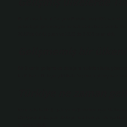
Gelişmiş ülkelerde Tü
En yüksek İnsani Gelişme Endeksi’ne (HDI) sahip ilk 
yüksek gelişme seviyesine sahip 66 ülke arasında 48. 
2019’da 0,842 puan ve 2020’de 0,833 puan aldı.
Gelişmemiş bir ülkenin
Bir ülkenin gelişmekte olduğunun birden fazla göstergesi 
faktörlerdir. Birleşmiş Milletler’e göre, kişi başına düşen
Türkiye ne zaman geli
Kongrede katıldığı gala yemeğinde konuşan Maliye v
OVP) sonunda, yani 2026 yılında Türkiye, Dünya Bankası
girecek.” dedi.