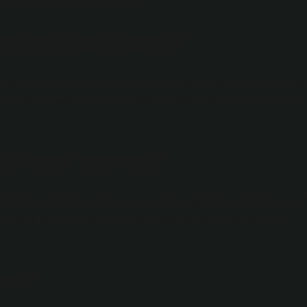
göre belirlenir?
 gelirdir; gelişmiş ülkeler yüksek milli gelire sahip ülkeler olarak
düzeyidir; sanayi sektörünün hakim olduğu ekonomiler gelişmiş
ülkesi neresi?
sıraya yükseldi. Rusya’nın 12 sıra gerilediği listede Türkiye geçe
 News & World Report’un yıllık sıralamasında Almanya ikinci,
si?