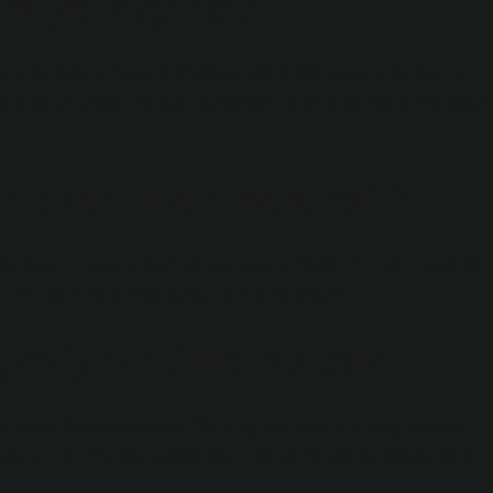
rkiye kaçıncı?
10 ülke. İnsani Gelişme Endeksi’nde 0,838 puanla Türkiye, en
sırada yer alıyor. Türkiye, 2010’da HDI endeksinde 0,749 puan,
 özellikleri nelerdir?
olabilir; işsizlik oranı ve kişi başına düşen milli gelir başlıca
 milli gelir, kalkınma düzeyi için temel ölçüttür.
şmiş bir ülke olacak?
e Hazine Bakanı Şimşek, “Bu program döneminin (açıklanan
’nın tanımladığı yüksek gelirli gelişmiş ülkeler kategorisine