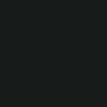
Gelişmemiş toplum ne
Evrimsel antropolojide ilkel toplum, karmaşık toplumun g
ilkel aşamasındaki toplumların en basit ve en temel t
ilişkilerinin sosyal organizasyon için çok önemli olduğu
Dünyanın en gelişmiş 
İsviçre, dünyanın en iyi ülkeleri sıralamasında birinci 
yıla göre dört sıra yükseldi. ABD’de yayımlanan: “U.S.
Kanada ise üçüncü oldu.
Toplum çeşitleri neler