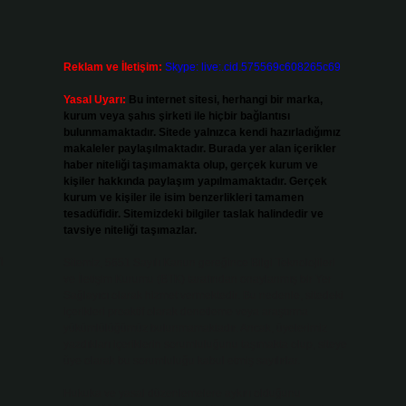
Reklam ve İletişim:
Skype: live:.cid.575569c608265c69
Yasal Uyarı:
Bu internet sitesi, herhangi bir marka,
kurum veya şahıs şirketi ile hiçbir bağlantısı
bulunmamaktadır. Sitede yalnızca kendi hazırladığımız
makaleler paylaşılmaktadır. Burada yer alan içerikler
haber niteliği taşımamakta olup, gerçek kurum ve
kişiler hakkında paylaşım yapılmamaktadır. Gerçek
kurum ve kişiler ile isim benzerlikleri tamamen
tesadüfidir. Sitemizdeki bilgiler taslak halindedir ve
tavsiye niteliği taşımazlar.
n
Sitemiz, 5651 Sayılı Kanun gereğince Bilgi Teknolojileri
ve İletişim Kurumu (BTK) tarafından onaylanmış bir Yer
Sağlayıcı olarak hizmet vermektedir. Bu nedenle, sitedeki
içerikleri proaktif olarak denetleme veya araştırma
yükümlülüğümüz bulunmamaktadır. Ancak, üyelerimiz
yazdıkları içeriklerin sorumluluğunu taşımakta olup, siteye
üye olarak bu sorumluluğu kabul etmiş sayılırlar.
Hukuka ve yasal düzenlemelere aykırı olduğunu