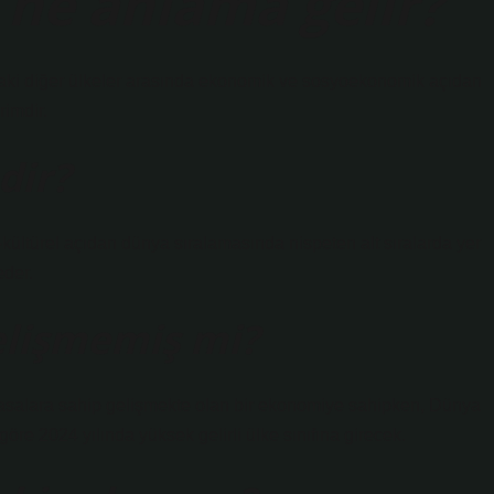
 ne anlama gelir?
adaki diğer ülkeler arasında ekonomik ve sosyoekonomik açıdan
rimdir.
dir?
-kültürel açıdan dünya sıralamasında nispeten alt sıralarda yer
eder.
elişmemiş mi?
iyasalara sahip gelişmekte olan bir ekonomiye sahipken, Dünya
re 2024 yılında yüksek gelirli ülke sınıfına girecek.