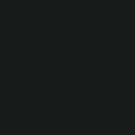
Zürih şehri ilk sırada yer alıyor.
ülkesi neresi?
çi hasılası ile Almanya, Avrupa’nın ve dünyanın en zengin 20
si?
lya, Brezilya, Çin Halk Cumhuriyeti, Endonezya, Fransa, Güney
onya, Kanada, Meksika, Rusya Federasyonu ve Suudi
 ülkedir?
plandığında 24 milyon dolardır.