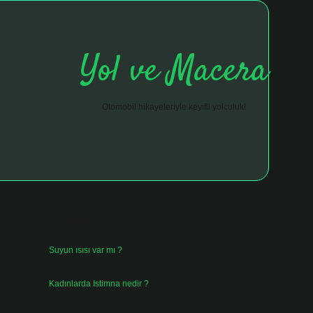
Yol ve Macera
Otomobil hikayeleriyle keyifli yolculuk!
Sidebar
hiltonbet giriş adresi
tulipbett.net
Son Yazılar
Suyun ısısı var mı ?
Ağustos 8, 2026
Kadınlarda Istimna nedir ?
Ağustos 7, 2026