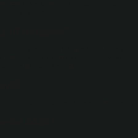
celenmektedir: Avcı-toplayıcı toplumlar, göçebe ve bahçıvan
i sonrası (bilgi) toplumları.
 ili hangisi?
lamalarına göre; 2022 yılında İstanbul 4 trilyon 564 milyar 280
’den %30,4 pay aldı. İstanbul’u 1 trilyon 329 milyar 810
yon TL ve %6,5 pay ile İzmir izledi.
eri?
lya, Japonya, Hollanda, İsviçre, İngiltere ve Amerika yer alıyor
kede 2024?