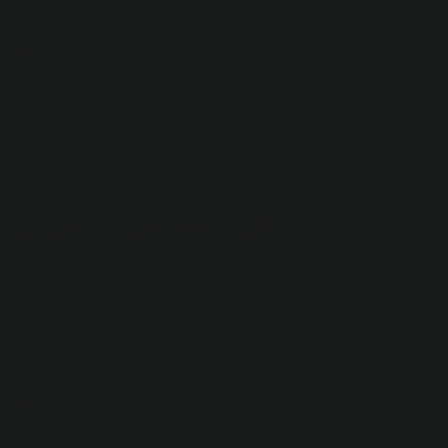
dir?
elişiminin belirli bir aşamasını temsil eder. Gelişim çizgisinin
eknolojiye sahip olduğu, okuma yazma bilmediği ve akrabalık
 kabul edilir.
ülkesi hangisidir?
sıraya yükseldi. Rusya’nın 12 sıra gerilediği listede Türkiye geçe
 News & World Report’un yıllık sıralamasında Almanya ikinci,
dir?