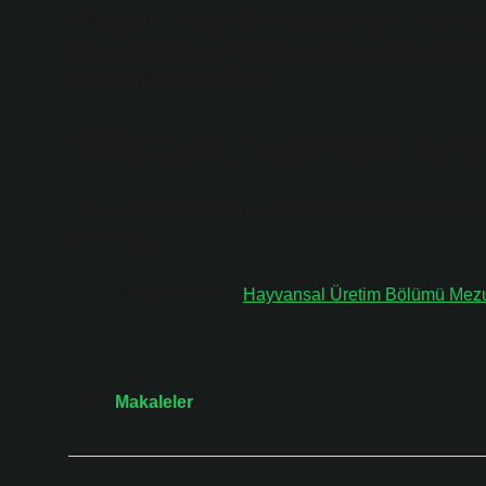
C-20 grubu: Türkiye, ABD, Almanya, Arjantin, Avustra
Afrika, Güney Kore, Hindistan, İngiltere, İtalya, Jap
Arabistan’dan oluşmaktadır.
Türkiye dünyanın kaçın
Dünya Sefalet Endeksi (2020)SıralamaÜlkeler9Ang
Aralık 2021
Tavsiyeli Bağlantılar:
Hayvansal Üretim Bölümü Mezun
Tarih:
Makaleler