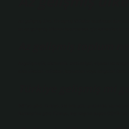
Az gelişmiş ülke
Az gelişmiş ülke, Birleşmiş Milletler tarafından düny
en az gelişmiş ülkeleri tanımlamak için kullanılan bir te
Az gelişmiş toplum ne
Azgelişmişlik; ekonomik, endüstriyel, siyasal ve sosyo
alan ülkeleri, milletleri, toplumları veya bölgeleri ifade 
Türkiye gelişmiş mi g
IMF’ye göre Türkiye, üst orta gelir grubunda karma p
Bankası’na göre Türkiye, kişi başına düşen GSYİH’ye gö