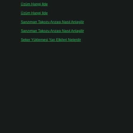
Üzüm Hangi Ilde
için
admin
Üzüm Hangi Ilde
için
Rabia
Şanzıman Takozu Arızası Nasıl Anlaşilir
için
admin
Şanzıman Takozu Arızası Nasıl Anlaşilir
için
Rüveyda
Şeker Yüklemesi Yan Etkileri Nelerdir
için
admin