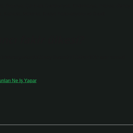
lya, Brezilya, Çin Halk Cumhuriyeti, Endonezya, Fransa, Güney
onya, Kanada, Meksika, Rusya Federasyonu ve Suudi
cı fakir ülkesi?
ola10Madagaskar20Güney Sudan21TÜRKİYE30 satır daha•8
ları Ne Iş Yapar