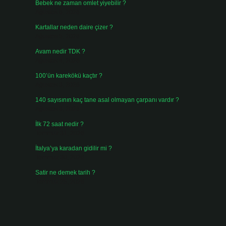
Bebek ne zaman omlet yiyebilir ?
Ağustos 6, 2026
Kartallar neden daire çizer ?
Ağustos 5, 2026
Avam nedir TDK ?
Ağustos 4, 2026
100’ün karekökü kaçtır ?
Ağustos 3, 2026
140 sayısının kaç tane asal olmayan çarpanı vardır ?
Ağustos 3, 2026
İlk 72 saat nedir ?
Temmuz 31, 2026
İtalya’ya karadan gidilir mi ?
Temmuz 30, 2026
Satir ne demek tarih ?
Temmuz 25, 2026