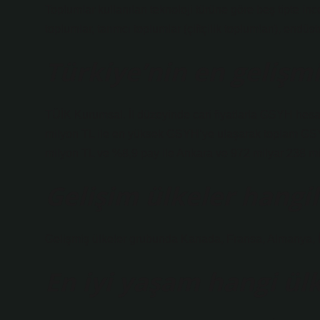
Toplumlar kullanılan teknoloji türüne göre beş tipte in
toplumlar, tarımcı toplumlar (çiftçilik toplumları), endüstr
Türkiye’nin en gelişmiş
TÜİK Kurumsal. İl düzeyinde cari fiyatlarla GSYH hesap
milyon TL ile en yüksek GSYH’ye ulaşarak toplam GSYH
milyon TL ve %8,9 pay ile Ankara ve 972 milyar 238 mil
Gelişim ülkeler hangil
Gelişmiş ülkeler grubunda Kanada, Fransa, Almanya, İta
En iyi yaşam hangi ül