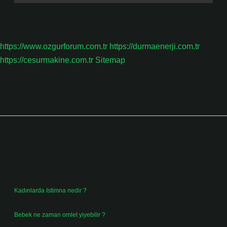
https://www.ozgurforum.com.tr
https://durmaenerji.com.tr
https://cesurmakine.com.tr
Sitemap
Sidebar
Son Yazılar
Kadınlarda Istimna nedir ?
Ağustos 7, 2026
Bebek ne zaman omlet yiyebilir ?
Ağustos 6, 2026