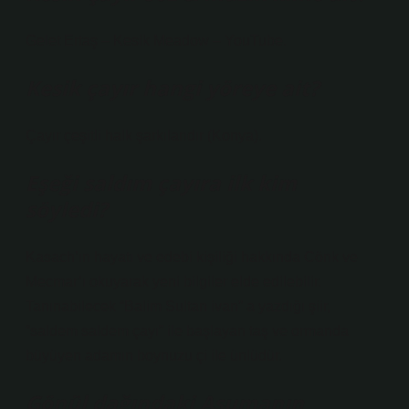
Gelet Ertaş – Kesik Meadow – YouTube.
Kesik çayır hangi yöreye ait?
Çayır çeşitli halk şarkılarıdır (Konya).
Eşeği saldım çayıra ilk kim
söyledi?
Kasach’ın hayatı ve edebi kişiliği hakkında Cönk ve
Mecmar’ı okuyarak yeni bilgiler elde edilebilir.
Tanınabilecek “Balim Sultan ivan” a yazdığı şiir,
“saldem saldem çayı” ile başlayan taş ve ormanda
büyüyen adamın boynuzu çi ile ünlüdür.
Gönül dağındaki Asumanın