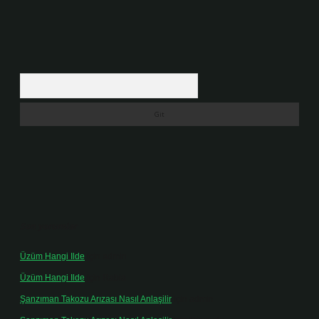
Arama
Son yorumlar
Üzüm Hangi Ilde
için
admin
Üzüm Hangi Ilde
için
Rabia
Şanzıman Takozu Arızası Nasıl Anlaşilir
için
admin