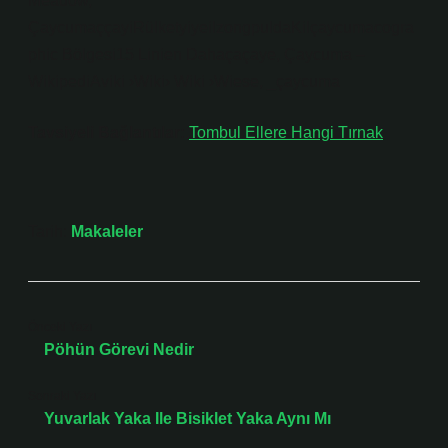
Meadow,
ÇaycumaççayiRülketyiyeilzongpuldaKilçaycumacogra
phic Bölgesi15 Linien Dahaçaçaye, Çaycuma –
WikipediAviki ›Wiki› Wiki ›Wiese, _çaycuma
Tavsiyeli Bağlantılar:
Tombul Ellere Hangi Tırnak
Tarih:
Makaleler
Önceki Yazı
Pöhün Görevi Nedir
Sonraki Yazı
Yuvarlak Yaka Ile Bisiklet Yaka Aynı Mı