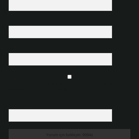
E-Posta*
Web Sitesi
Daha sonraki yorumlarımda kullanılması için adım, e-posta adresim ve
site adresim bu tarayıcıya kaydedilsin.
7 + 8 kaçtır?
*