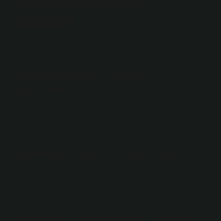
Kesik çayır’ı ilk kim
söyledi?
Meadow Mow Mireputuar No4141Kaynak Kişiye Kes.
Gönül dağındaki şarkıyı kim
söylüyor?
Cengiz Özkan tarafından birşet Ertaş Volksli: “Gonul
Mountain”
Kesik çayır biçilir mi kim söylüyor?
İbrahim Yaldiz, ‘Kesik Meadow’ şarkısını söylüyor: Mı
kesilmiş bir çayır mı? Soğuk içmek mümkün mü?
Kesik Çayır söz & müzik kime ait?