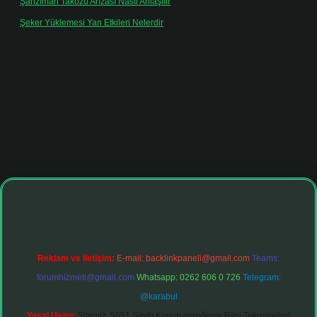
Şanzıman Takozu Arızası Nasıl Anlaşilir
için
Rüveyda
Şeker Yüklemesi Yan Etkileri Nelerdir
için
admin
.net
Reklam ve İletişim:
E-mail:
backlinkpaneli@gmail.com
Teams:
forumhizmeti@gmail.com
Whatsapp: 0262 606 0 726
Telegram:
@karabul
Yasal Uyarı:
Sitemiz, 5651 Sayılı Kanun gereğince Bilgi Teknolojileri