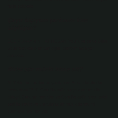
fazla sohbetle.
Çayır biçiyom şarkısını kim
söylüyor?
ECE RONAY & NIHAT HOSAN, YouTube’da ve Dijital
Square etiketi olan tüm dijital platformlarda yer
almaktadır.
Birisi söz müzik kime ait?
Ali Tekintüre tarafından yazılan ve Emrah tarafından
bestelenen “Biri”, Cem Belevi’nin eşsiz yorumu ile
birleşti. Şarkının metinleri ve Cem Belevi’nin etkileyici
sesi ile seyirciye unutulmaz bir müzik deneyimi
sunmaya hazırlanıyor.