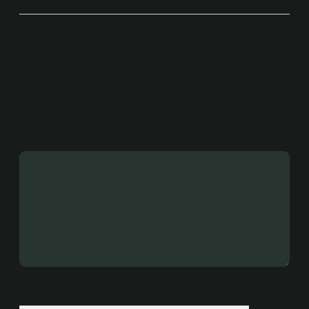
Bir yanıt yazın
E-posta adresiniz yayınlanmayacak.
Gerekli alanlar
*
ile işaretlenmişlerdir
Yorum
İsim*