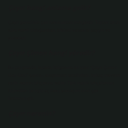
Çayır hangi anlama gelir?
Çayır genellikle çim bakımından zengindir. Toprak uzun
süre nemli olduğundan, bitkisel kapaklar yaygın ve
yüksektir.
Çayır Çimen hangi yöredir?
Bu çalışmada, Isparta bölgesine ait olan “Çayır Çimen
Gez Gezi” şarkısı, araştırmacı tarafından, birkaç mevsim
multi -sezon lehçesine sahip Türk müzik lehçelerinin
hizmetleri ile ilgili üç farklı yaklaşımı olan çok
listelenmiştir.
Çayır nerenin?