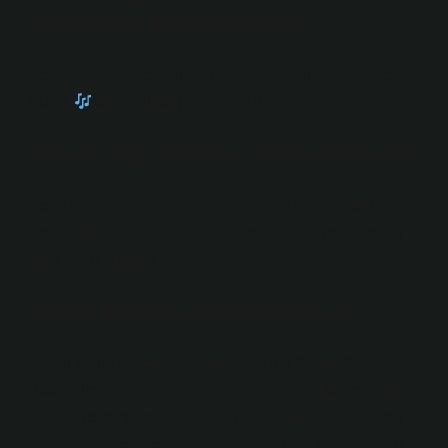
şarkılarını kim söylüyor?
Selami Ferses ve Asuman Kaya – Görül Dağı 3. Sezon
Müzik
@Gonuldagitrt – YouTube.
Gönül Dağı türküsü kim söylüyor?
Gelet Ertaş zamanında Gönüls Dağı Dağı’na dedi;
Demiri rahatsız ediyorlar ve cilde adım atıyorlar ve bu
“dağ”. Çok dağınık.
Gönül Dağı nerede çekiliyor?
Gönül Mountain ekibi, Tokat’taki Sulu Street Çarşısı,
Saat Kulesi ve Yüksek Kahve Demokrasi Müzesi gibi
önemli yerlerde çalıştı. Şehrin tarihi sokaklarına giren
ve doğal güzelliklere hayran olan takım, Tokatlilar çok