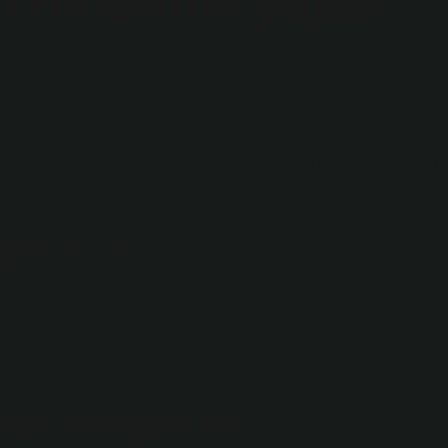
ktriklenme yapar
olayı elektrik üretirler. Battaniyeyi aldığınızda veya
şudur. Kullandığınız yastık yünden yapılmışsa saçlarınızda ciddi
gisidir?
için soğuk kış geceleri için konforludur. Pamuk elyafından
dir. Bambu yorgan nemi dengelediği için geceleri terleseniz bile
bu yorgan mı?