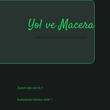
Yol ve Macera
Otomobil hikayeleriyle keyifli yolculuk!
Sidebar
hiltonbet giriş adresi
tulipbett.net
Son Yazılar
Suyun ısısı var mı ?
Ağustos 8, 2026
Kadınlarda Istimna nedir ?
Ağustos 7, 2026