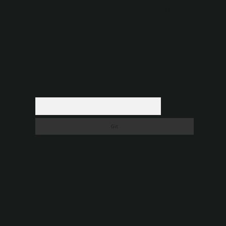
düşündüğünüz içerikleri,
backlinkpanelicomtr@gmail.com
f
adresine bildirmeniz halinde, ilgili içerikler yasal süre
içerisinde sitemizden kaldırılacaktır.
Arama
Son yorumlar