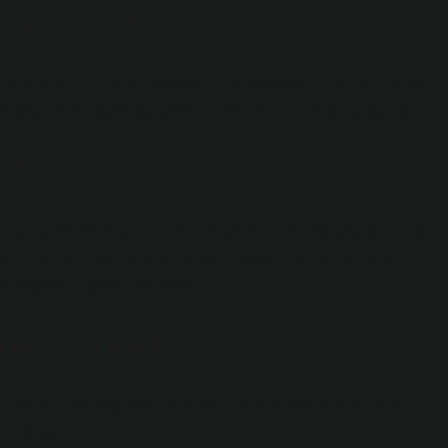
ak tutar?
ıcak tutmak için en iyi seçenektir. Pamuklu kumaşlarla kaplı yün
ak tutacak ve soğuk kış gecelerinde rahat bir uyku sağlayacaktır.
ı?
iyal özelliklere sahiptir. Yatak takımlarında toz akarlarının ve
stım ve alerji gibi solunum yolu sorunları olan kişiler yün
i olduğundan çevre dostudur.
 ne demek?
larak temizlendiğinde alerjenlerin ortadan kaldırılmasına
amı sunar.