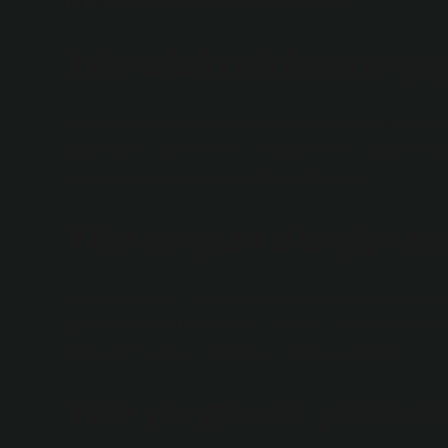
Bu, saçın kolayca şekil almasını engeller.
Yün elektriklenme ya
Yün, yapısı gereği statik elektrik üretmeye ve taşımaya 
kabarık olma eğilimindedir. Bunun nedeni, yünden yapı
sürtündüğünde kolayca elektrik üretmesidir.
Yün yorgan alerjiyi te
Yünle uzun süreli temas halinde yün alerjisi ileri seviye
çatlama ve pullu döküntüler gibi bazı cilt rahatsızlıkları 
maruz kalırsa burun tıkanıklığı meydana gelebilir.
Yün yorganda yatmak 