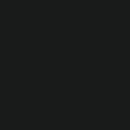
dir?
 olan kişiler için özel olarak tasarlanmış uyku ürünleridir.
rjik mi?
ğına zarar vermese de bulunduğu ürüne anti alerjik bir yapı
sağlanmış olur. Bambu battaniyenin bir diğer özelliği ise sıcak
rik olur?
indeki bileşenler nedeniyle statik elektrik oluştururlar. Yorganın
stık elyaftan yapılmışsa, saçınızda ciddi kabarmalara neden olur.