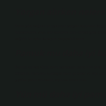
Yorgan alırken nelere
Buna göre sağlıklı bir uyku için yorgan seçerken dolgu
hipoalerjenik veya anti-alerjenik olup olmadığına dikk
sağlıklı bir uyku deneyimi yaşayabilirsiniz.
Pamuk mu daha iyi 
Bambu kumaş vücut terini pamuktan daha hızlı emer. Sı
edilebilir. Pamuklu kumaşlar nemi iyi emer ve ısıyı vüc
giysiler yazın sizi serin, kışın ise sıcak tutar.
Yün mü daha iyi pam