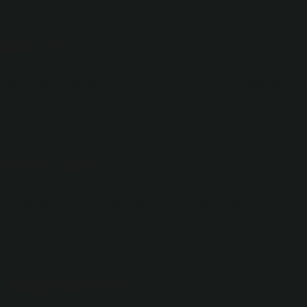
par mı?
çok uygun bir kumaş türüdür. Yün giysiler özellikle kadınlar için
lmış örme ürünlerin giyildiğinde veya çıkarıldığında saça
tikler mi?
lere ulaşabilir ve iltihaplanmaya neden olabilir. Kuru cilt,
ortaya çıkabilir. Yün alerjisi olan bir kişi kapalı bir alanda yüne
sağlıklı mı?