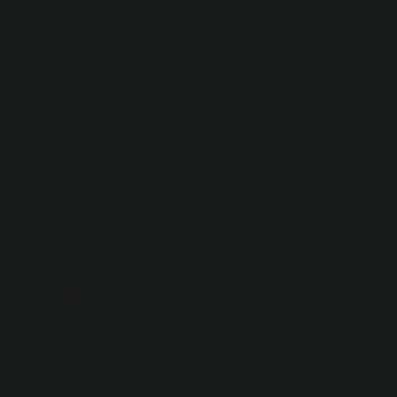
 bile ısıyı muhafaza etme yeteneğiyle bilinirken, pamuk daha hafi
 vücuttan nemi emerek uyuyan kişiyi kuru ve rahat tutar. Bu
ıdır.
yorgan mı?
 emici özelliklere sahiptir. Pamuk ve mikrofiber yorganlar
ha yatkın olmasıdır. Pamuklu yorganlar kırışabilir ve rengi
yasal içermeyen elyaflardan yapılmış pamuk normalden daha
angisi?
yü, elyaf ve pamukla doldurulmuş yorganlardır. Hafif olmalarının
 bir uyku sağlarlar.