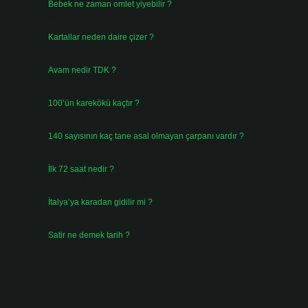
Bebek ne zaman omlet yiyebilir ?
Ağustos 6, 2026
Kartallar neden daire çizer ?
Ağustos 5, 2026
Avam nedir TDK ?
Ağustos 4, 2026
100’ün karekökü kaçtır ?
Ağustos 3, 2026
140 sayısının kaç tane asal olmayan çarpanı vardır ?
Ağustos 3, 2026
İlk 72 saat nedir ?
Temmuz 31, 2026
İtalya’ya karadan gidilir mi ?
Temmuz 30, 2026
Satir ne demek tarih ?
Temmuz 25, 2026