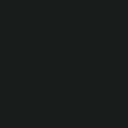
Bambu battaniyeler, nefes alabilen bir yapıya sahip olduk
mevsimin yaşandığı yerlerde kullanım için idealdir. Ö
kalındır. Bu nedenle kış aylarında kullanım için daha 
Hangi yorgan alerji y
Kaz tüyü yorganların ve “antialerjik” adı altında satılan
geçici olarak öldürerek veya alerjenlerin sıkı dokunmuş
kazandığını biliyor muydunuz? Doğal yapısı antialerjik 
Pamuk yorgan mı elya
Elyaf yorganlar çamaşır makinesinde sorunsuz bir şek
sadece biraz daha uzundur. Yıkamadan sonra topakla
değerli altınla doldurulmuş el dokuması yorganların m