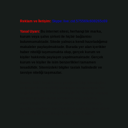
Reklam ve İletişim:
Skype: live:.cid.575569c608265c69
Yasal Uyarı:
Bu internet sitesi, herhangi bir marka,
kurum veya şahıs şirketi ile hiçbir bağlantısı
bulunmamaktadır. Sitede yalnızca kendi hazırladığımız
makaleler paylaşılmaktadır. Burada yer alan içerikler
haber niteliği taşımamakta olup, gerçek kurum ve
kişiler hakkında paylaşım yapılmamaktadır. Gerçek
kurum ve kişiler ile isim benzerlikleri tamamen
tesadüfidir. Sitemizdeki bilgiler taslak halindedir ve
tavsiye niteliği taşımazlar.
Sitemiz, 5651 Sayılı Kanun gereğince Bilgi Teknolojileri
ve İletişim Kurumu (BTK) tarafından onaylanmış bir Yer
Sağlayıcı olarak hizmet vermektedir. Bu nedenle, sitedeki
içerikleri proaktif olarak denetleme veya araştırma
yükümlülüğümüz bulunmamaktadır. Ancak, üyelerimiz
yazdıkları içeriklerin sorumluluğunu taşımakta olup, siteye
üye olarak bu sorumluluğu kabul etmiş sayılırlar.
Hukuka ve yasal düzenlemelere aykırı olduğunu