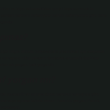
ları ve kişiyi terletmedikleri için yıl boyunca sıcak bir
te yandan pamuklu battaniyeler bambu battaniyelere göre daha
uygundur.
apmaz?
 diğer birçok ürünün, kimyasallarla yıkandıkları için alerjenleri
 kumaşlara nüfuz etmesini önleyerek antialerjik özellikler
olan tek yorgan, ipek yorgandır.
f yorgan mı?
ilde yıkanabilir ve kuruma süresi pamuklu kumaşlara göre
nma veya aşınma belirtisi olmaz. Pamuklu yorgan: Pamuk,
alzemesiydi.