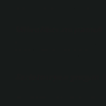
Her iki malzeme de etkili yalıtım sağlar. Yün, ıslakken
ve daha nefes alabilen bir yalıtım sunar. Yün ve pamuk
özellik özellikle uyurken terlemeyi yönetmek için faydal
Mikrofiber mi pamuk 
Pamuk doğal bir yapıdan yapılmıştır ve M. fiber gibi su
arasındaki fark, pamuğun yıkamadan sonra kırışmaya da
solabilirken, mikrofiber yorganlar bunu yapmaz. Kim
iyidir.
Terletmeyen yorgan h
Vücut ısısını ideal seviyede tutabilen yorganlar kaz tü
yanı sıra terlememeniz için nemi de dengeleyerek rahat