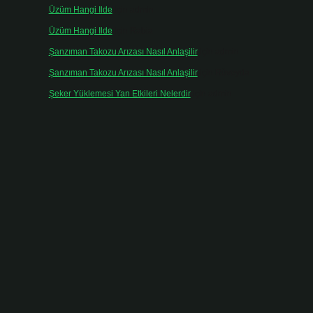
Üzüm Hangi Ilde
için
admin
Üzüm Hangi Ilde
için
Rabia
Şanzıman Takozu Arızası Nasıl Anlaşilir
için
admin
Şanzıman Takozu Arızası Nasıl Anlaşilir
için
Rüveyda
Şeker Yüklemesi Yan Etkileri Nelerdir
için
admin