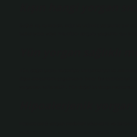
Kışın hangi yorgan sıc
Soğuk kış aylarında, kalın ve yalıtımlı yorganlar sizi s
battaniyeler veya mikrofiber dolgulu yorganlar sizi sıc
Yün yorgan sağlıklı m
Yün, doğal yapısı nedeniyle antibakteriyel ve antimikrob
diğer alerjenlerin çoğalmasını önler. Bu özellikleriyle a
yorganları kullanabilir. Yün doğal bir dolgu malzemes
Hipoalerjenik yorgan
Hipoalerjenik yorgan modelleri yıkanabilir ve düzenli o
yardımcı olur. Bu, alerjisi olanlara hijyenik bir uyku ort