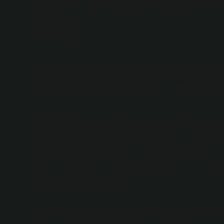
Yün yorgan ele
mı?
Yün battaniyeler doğal olsa da yünün statik yapısından d
uzandığınızda çıtırtı sesleri duyarsınız. Bunun nedeni 
kabarmalara neden olur.
En sağlıklı yorgan han
Yün dolgulu yorganlar, yüksek ısı yalıtımı sağladıkları 
yapılmış yorganlar en sağlıklı yorgan seçimi için ideal
rahatsız edilmeden uyuyabilirsiniz.
Pamuk yorgan mı bam