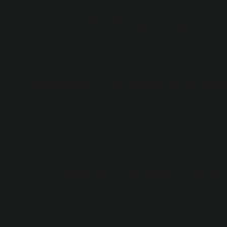
Anti-alerjik yorgan ne
Antialerjik yorganlar, alerjik reaksiyonlara karşı hassas
Bambu yorgan antiale
Bambu battaniyelerin özellikleri: Bu madde insan sağlı
kazandırır. Bu sayede uyumanız gereken hijyenik ortam 
havalarda istenilen serinlik hissini vermesidir.
Yorganda neden elekt
Elyaf yorganlar doğal elyaflardan yapılmadığı için, içler
içinde dönerken çıtırtı sesleri çıkarır. Kullandığınız ya