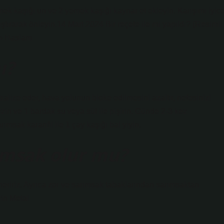
mek kaşığı un ve 2 yemek kaşığı kaynar et ekleyin. Karışımı iyic
ıştırarak önleyin.14 Mart 2024 Bir reçete ile mi yapıldı? (Resimli 
f› Haslam
ı?
tralize eder, hava yolunun bloke edilmesini azaltır, nefesinizi
 ezin ve 1 bardak su veya süt ile pişirin. Günde 2-3 kez
msak karanfil ile 1 çay kaşığı bal yiyin.
ımsak olur mu?
ririz. Ayrıca zor ve sarımsak tabaklarından sarımsaktan
in Metal