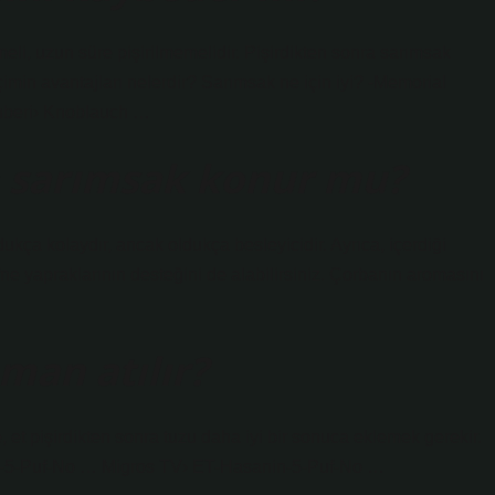
eli, uzun süre pişirilmemelidir. Pişirdikten sonra sarımsak
in avantajları nelerdir? Sarımsak ne için iyi? -Memorial
Rhberi› Knoblauch …
a sarımsak konur mu?
ukça kolaydır, ancak oldukça besleyicidir. Ayrıca, içerdiği
ne yapraklarının desteğini de alabilirsiniz. Çorbanın aromasını
man atılır?
 et pişirdikten sonra tuzu daha iyi bir sonuca eklemek gerekir.
-5-Puf-No … Migros TV› ET-Hasanin-5-Puf-No …