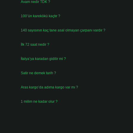
Avam nedir TDK ?
Ağustos 4, 2026
100’ün karekökü kaçtır ?
Ağustos 3, 2026
140 sayısının kaç tane asal olmayan çarpanı vardır ?
Ağustos 3, 2026
İlk 72 saat nedir ?
Temmuz 31, 2026
İtalya’ya karadan gidilir mi ?
Temmuz 30, 2026
g
Satir ne demek tarih ?
Temmuz 25, 2026
Aras kargo’da adıma kargo var mı ?
Temmuz 25, 2026
1 milim ne kadar olur ?
Temmuz 24, 2026