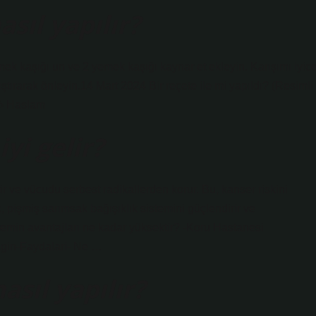
sıl yapılır?
mek kaşığı un ve 2 yemek kaşığı kaynar et ekleyin. Karışımı iyic
ıştırarak önleyin.14 Mart 2024 Bir reçete ile mi yapıldı? (Resimli 
f› Haslam
yi gelir?
r ve vücudu serbest radikallerden korur. Bu, kanser riskini
k, pişmiş sarımsak bağışıklık sistemini güçlendirir ve
emin avantajları ne kadar yüksektir? -Koru Hastanesi
gin-Faydalari- Ne …
asıl yapılır?