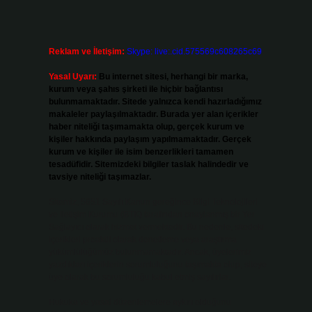
Reklam ve İletişim:
Skype: live:.cid.575569c608265c69
Yasal Uyarı:
Bu internet sitesi, herhangi bir marka,
kurum veya şahıs şirketi ile hiçbir bağlantısı
bulunmamaktadır. Sitede yalnızca kendi hazırladığımız
makaleler paylaşılmaktadır. Burada yer alan içerikler
haber niteliği taşımamakta olup, gerçek kurum ve
kişiler hakkında paylaşım yapılmamaktadır. Gerçek
kurum ve kişiler ile isim benzerlikleri tamamen
tesadüfidir. Sitemizdeki bilgiler taslak halindedir ve
tavsiye niteliği taşımazlar.
Sitemiz, 5651 Sayılı Kanun gereğince Bilgi Teknolojileri
ve İletişim Kurumu (BTK) tarafından onaylanmış bir Yer
Sağlayıcı olarak hizmet vermektedir. Bu nedenle, sitedeki
içerikleri proaktif olarak denetleme veya araştırma
yükümlülüğümüz bulunmamaktadır. Ancak, üyelerimiz
yazdıkları içeriklerin sorumluluğunu taşımakta olup, siteye
üye olarak bu sorumluluğu kabul etmiş sayılırlar.
Hukuka ve yasal düzenlemelere aykırı olduğunu