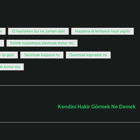
ur
Et haslarken tuz ne zaman atılır
Haşlama et terbiyesi nasıl yapılır
u
Kemik haşlamaya sarımsak konur mu
iyi gelir
Sarımsak haşlanır mı
Sarımsak kaynatılır mı
ak konur mu
Sonraki Yaz
Kendini Hakir Görmek Ne Demek