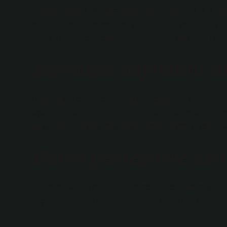
Kaynar et için 1 yumurta sarısı, yarım limon suyu, 1 ye
çırpın. Pişmiş eti tencerede yavaşlatarak ve sürekli kar
videolu) – Yemeek.com ›tarif› HaslamayMek.com ›Tari
Sarımsak kaynatılır m
Antioksidan etkisi ile Knoblauch, serbest radikalleri nö
açar, astım ataklarını önler. 3-4 karanfil sarımsaklarını
soğumasını bekledikten sonra. Veya günde iki kez 1 sarı
Davet yemeğinde sar
Davet masalarında manuel yemekler belirtmemenizi öne
kaçınmalısınız.25 Davet masası nedir? -Narin Metalnar