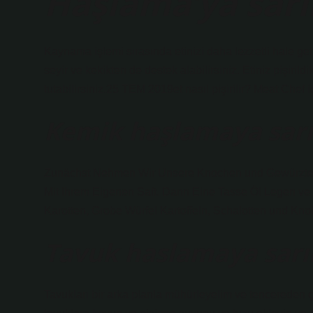
Haşlama’ya sar
Kaynama işlemi sırasında etinizi daha lezzetli hale geti
seyir ve kekikten de destek alabilirsiniz. Etiniz pişiri
tutabilirsiniz.25 TEM 2019et nasıl pişirilir? Meat Chef
Kemik haşlamaya sar
Zunächst Nehmen Wir Unsere Knochen und Gewürztes 
Mit Ihrem Eigenen Saft. Dann Eine Tasse Öl Legen v
Karotten, Grobe Würfel Kartoffeln, Schalotten und Kn
Tavuk haslamaya sar
Tavukları bir arka planla mühürleyelim ve tencereden ç