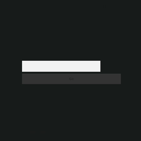
düşündüğünüz içerikleri,
backlinkpanelicomtr@gmail.com
adresine bildirmeniz halinde, ilgili içerikler yasal süre
içerisinde sitemizden kaldırılacaktır.
e
-
Arama
Son yorumlar