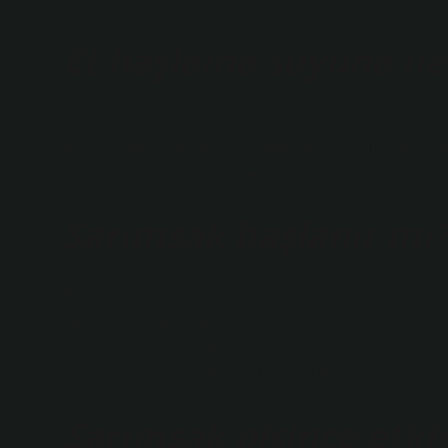
tavuklara koyun ve pişirme suyunu ve tuzu ekleyin ve 
Et haşlama suyuna ne
Yemek pişirirken pişmiş suda 2 yemek kaşığı sirke verirs
biraz pişirmeye eklenir. Un, limon suyu ve yumurta sa
2024lokum gibi tutarlılıkla et nasıl pişirilir? -Flavivin
Sarımsak haşlanır mı
Pişmiş sarımsak öksürüğü hafifletmeye yardımcı olabilir
kaynağıdır. Sarımsakın iyileştirici gücü sadece öksür
kullanılabilir. 3-4 karanfil sarımsak yapabilir ve bir ba
›Pismis-Sarimsagin-Fay … Medical Park› Pisis-Sari
Sarımsak pişince etki