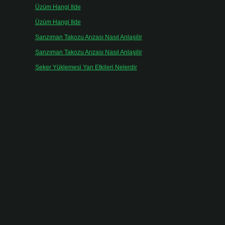
Üzüm Hangi Ilde
için
admin
e
Üzüm Hangi Ilde
için
Rabia
-
Şanzıman Takozu Arızası Nasıl Anlaşilir
için
admin
Şanzıman Takozu Arızası Nasıl Anlaşilir
için
Rüveyda
Şeker Yüklemesi Yan Etkileri Nelerdir
için
admin