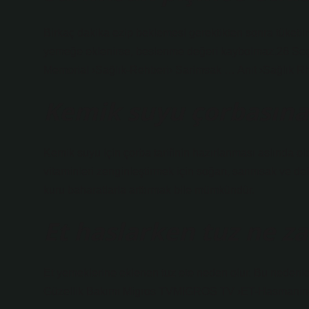
Birkaç dakika ezip beklemesi gerektikten sonra tüketilm
yemeğe eklenirse, beslenme değeri kaybolmaz.26 Seçim
Memorial ›Sağlık-Rehberi› Sarimsak … Anıt ›Sağlık 
Kemik suyu çorbasın
Kemik suyu için çorba tarifinin hazırlanması aslında old
vitaminleri zenginleştirmek için soğan, sarımsak ve def
kuru baharatlarla arttırmak bile mümkündür.
Et haslarken tuz ne za
Et yemeklerine eklenen tuz ete neden olur. Bu nedenle,
Güzellik Bakımı Migros TVMIGROS TV ›ET-Hasmanin