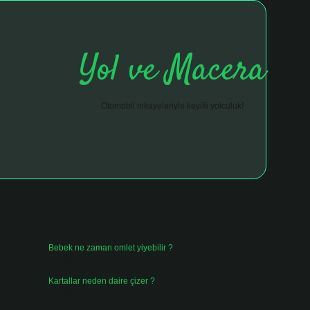
Yol ve Macera
Otomobil hikayeleriyle keyifli yolculuk!
Sidebar
hiltonbet giriş adresi
tulipbett.net
Son Yazılar
Bebek ne zaman omlet yiyebilir ?
Ağustos 6, 2026
Kartallar neden daire çizer ?
Ağustos 5, 2026