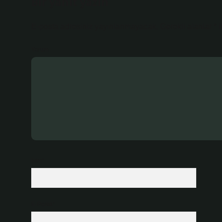
Bir yanıt yazın
E-posta adresiniz yayınlanmayacak.
Gerekli alanlar
*
i
Yorum
İsim*
E-Posta*