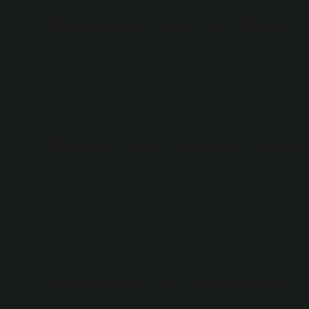
Haşlama ete terbiye na
Kaynar et için 1 yumurta sarısı, yarım limon suyu, 1 ye
çırpın. Pişmiş eti tencerede yavaşlatarak ve sürekli kar
videolu) – Yemeek.com ›tarif› HaslamayMek.com ›Tari
Pişmiş sarımsak neye i
Kurabiye sarımsak güçlü antioksidan özelliklere sahipti
azaltabilir ve hücre hasarını önleyebilir. Buna ek olara
enfeksiyonlara karşı koruma sağlar.27 Mayıs 2024 Sist
›Sarimsagin-Faydalari-Ne … Koru Hastanesi› Sarimsa
Haşlama et terbiyesi n