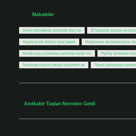
Tarih:
Makaleler
Davet yemeğinde sarımsak olur mu
Et haşlama suyuna ne kon
Haşlama ete terbiye nasıl yapılır
Haşlamaya sarımsak konur m
Kemik suyu çorbasına sarımsak konur mu
Pişmiş sarımsak neye 
Sarımsak pişince etkisini kaybeder mi
Tavuk haslamaya sarıms
Önceki Yazı
Anıtkabir Taşları Nereden Geldi