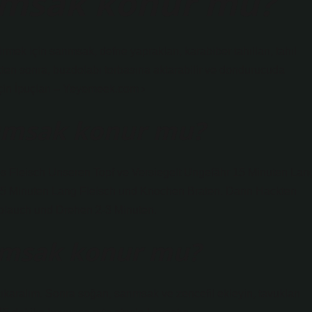
ımsak konur mu?
rmek için sarımsak, defne yaprakları, karabiber tahılları, tahıl
ldikten sonra, buzdolabı torbasına aktarabilir ve dondurucuda
 için İpuçları – Yeyemeek.com ›
ımsak konur mu?
Fleisch Unseren Topf ve Versiegelt Ungefähr 15 Minuten Lan
e 5 Minuten Lang Fleisch und Knochen Braten. Dann Hackten
oblauch und Drehen 2-3 Minuten.
ımsak konur mu?
ıkaralım. Sonra soğan, sarımsak ve zencefil ekleyin, tavukları