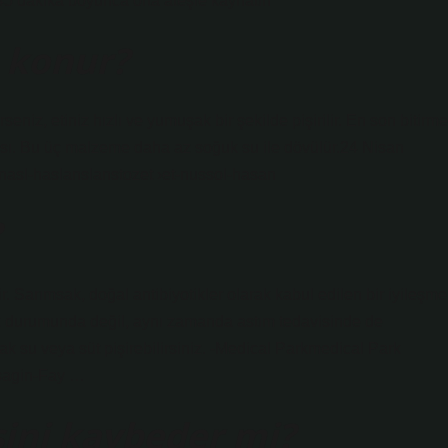
45 dakika boyunca orta ateşle kaynatın
 konur?
eniz, etiniz hızlı ve yumuşak bir şekilde pişirilir. En son bitirme
rısı. Bu üç malzeme daha az soğuk su ile dövülür.24 Nisan
 et-nasl-haslanslanstozet ›et-nussol-hasan
?
. Sarımsak, doğal antibiyotikler olarak kabul edilen bir iyileşme
ük durumunda değil, aynı zamanda astım tedavisinde de
rdak su veya süt pişirebilirsiniz. -Medical Parkmedical Park
msagin-Fay …
sini kaybeder mi?