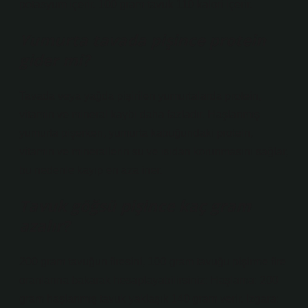
potasyum içerir. 100 gram tavuk 110 kalori içerir.
Yumurta tavada pişince protein
gider mi?
Tavada veya yağda pişirilen yumurtalarda protein,
vitamin ve mineral kaybı daha fazladır. Haşlanmış
yumurta pişerken, yumurta kabuğundaki protein,
vitamin ve minerallerin su ve ısıdan korunmasını sağlar,
bu nedenle kayıp en aza iner.
Tavuk göğsü pişince kaç gram
azalır?
200 gram tavuğun firesini, 100 gram tavuğu pişirme fire
oranlarına bakarak hesaplayabilirsiniz: Haşlama: 200
gram haşlanmış tavuk yaklaşık 140 gram verir. Izgara: