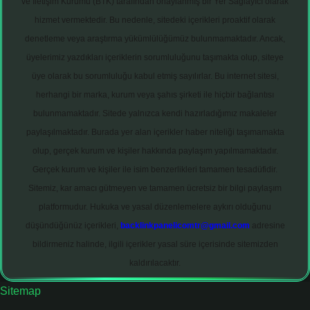
ve İletişim Kurumu (BTK) tarafından onaylanmış bir Yer Sağlayıcı olarak
hizmet vermektedir. Bu nedenle, sitedeki içerikleri proaktif olarak
denetleme veya araştırma yükümlülüğümüz bulunmamaktadır. Ancak,
üyelerimiz yazdıkları içeriklerin sorumluluğunu taşımakta olup, siteye
üye olarak bu sorumluluğu kabul etmiş sayılırlar. Bu internet sitesi,
herhangi bir marka, kurum veya şahıs şirketi ile hiçbir bağlantısı
bulunmamaktadır. Sitede yalnızca kendi hazırladığımız makaleler
paylaşılmaktadır. Burada yer alan içerikler haber niteliği taşımamakta
olup, gerçek kurum ve kişiler hakkında paylaşım yapılmamaktadır.
Gerçek kurum ve kişiler ile isim benzerlikleri tamamen tesadüfidir.
Sitemiz, kar amacı gütmeyen ve tamamen ücretsiz bir bilgi paylaşım
platformudur. Hukuka ve yasal düzenlemelere aykırı olduğunu
düşündüğünüz içerikleri,
backlinkpanelicomtr@gmail.com
adresine
bildirmeniz halinde, ilgili içerikler yasal süre içerisinde sitemizden
kaldırılacaktır.
Sitemap
iltonbet giriş adresi
tulipbett.net