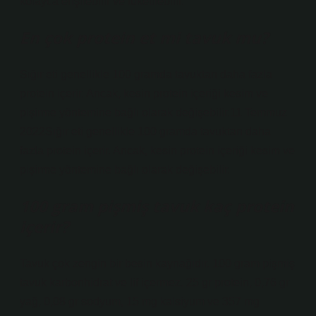
kolayca erişilebilir ve tüketilebilir.
En çok protein et mi tavuk mu?
Sığır eti genellikle 100 gramda tavuktan daha fazla
protein içerir. Ancak, kesin protein içeriği kesim ve
pişirme yöntemine bağlı olarak değişebilir.11 Temmuz
2022Sığır eti genellikle 100 gramda tavuktan daha
fazla protein içerir. Ancak, kesin protein içeriği kesim ve
pişirme yöntemine bağlı olarak değişebilir.
100 gram pişmiş tavuk kaç protein
içerir?
Tavuk çok zengin bir besin kaynağıdır. 100 gram pişmiş
tavuk karbonhidrat ve lif içermez. 25 gr protein, 0,76 gr
yağ, 0,08 gr sodyum, 15 mg kalsiyum ve 357 mg