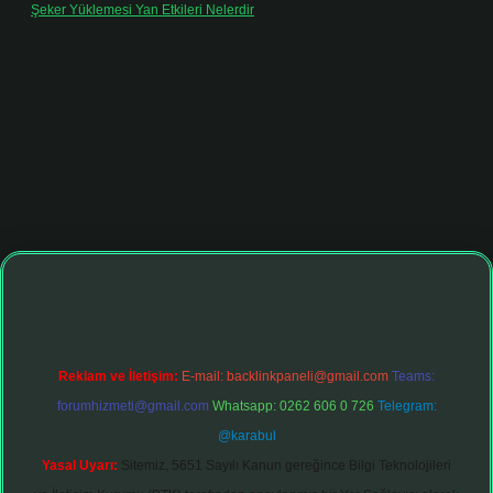
Şeker Yüklemesi Yan Etkileri Nelerdir
için
admin
iltonbet giriş adresi
tulipbett.net
Reklam ve İletişim:
E-mail:
backlinkpaneli@gmail.com
Teams:
forumhizmeti@gmail.com
Whatsapp: 0262 606 0 726
Telegram:
@karabul
Yasal Uyarı:
Sitemiz, 5651 Sayılı Kanun gereğince Bilgi Teknolojileri