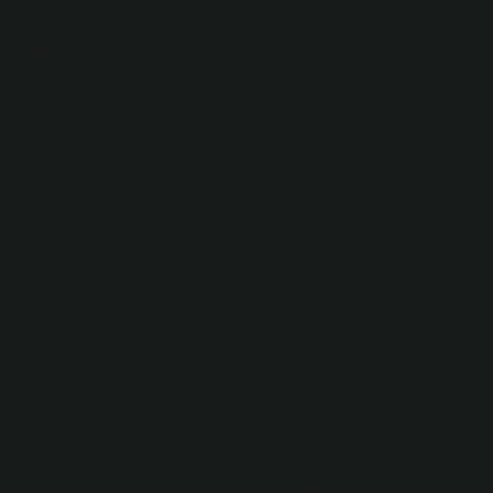
Tavuk pişince protein
azalır mı?
Et ve balıktaki protein suda çözünmez, bu nedenle
pişirme işlemi sırasında bir protein etkisizleştirilemez.
Tavuktaki proteinin zarar görmesinin veya
kaybolmasının tek yolu, salatalarda veya dürümlerde
kullanılan az pişmiş, çiğ tavuk gibi şüpheli pişirme
yöntemlerinin kullanılmasıdır.20 Aralık 2021Et ve
balıktaki protein suda çözünmez, bu nedenle pişirme
işlemi sırasında bir protein etkisizleştirilemez. Tavuktaki
proteinin zarar görmesinin veya kaybolmasının tek
yolu, salatalarda veya dürümlerde kullanılan az pişmiş,
çiğ tavuk gibi şüpheli pişirme yöntemlerinin
kullanılmasıdır.
Tavuk haşlanınca gramı düşer mi?