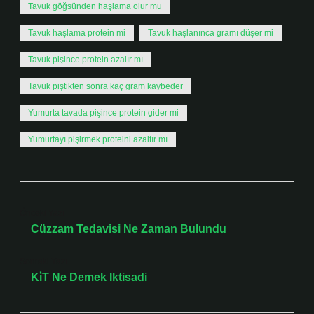
Tavuk göğsünden haşlama olur mu
Tavuk haşlama protein mi
Tavuk haşlanınca gramı düşer mi
Tavuk pişince protein azalır mı
Tavuk piştikten sonra kaç gram kaybeder
Yumurta tavada pişince protein gider mi
Yumurtayı pişirmek proteini azaltır mı
Önceki Yazı
Cüzzam Tedavisi Ne Zaman Bulundu
Sonraki Yazı
Ki̇T Ne Demek Iktisadi