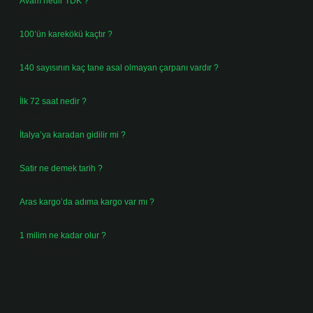
Avam nedir TDK ?
Ağustos 4, 2026
100’ün karekökü kaçtır ?
Ağustos 3, 2026
140 sayısının kaç tane asal olmayan çarpanı vardır ?
Ağustos 3, 2026
İlk 72 saat nedir ?
Temmuz 31, 2026
İtalya’ya karadan gidilir mi ?
Temmuz 30, 2026
Satir ne demek tarih ?
Temmuz 25, 2026
Aras kargo’da adıma kargo var mı ?
Temmuz 25, 2026
1 milim ne kadar olur ?
Temmuz 24, 2026