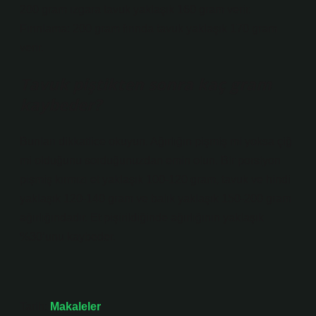
200 gram ızgara tavuk yaklaşık 160 gram verir.
Fırınlama: 200 gram fırında tavuk yaklaşık 170 gram
verir.
Tavuk piştikten sonra kaç gram
kaybeder?
Bunları dikkatlice okuyun. Ağırlığın pişmiş mi yoksa çiğ
mi olduğunu sorduğunuzdan emin olun. Bir porsiyon
pişmiş kırmızı et yaklaşık 100-120 gram, tavuk ve hindi
yaklaşık 120-140 gram ve balık yaklaşık 150-200 gram
ağırlığındadır. Et pişirildiğinde ağırlığının yaklaşık
%30’unu kaybeder.
Tarih:
Makaleler