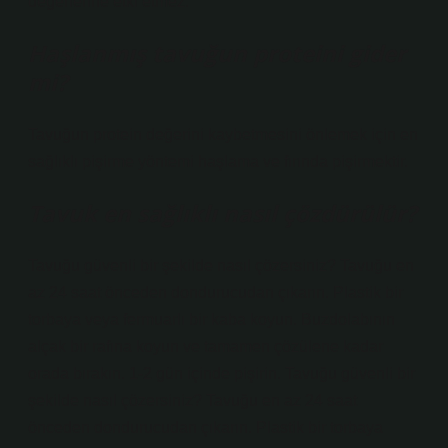
değerlerine etki etmez.
Haşlanmış tavuğun proteini gider
mi?
Tavuğun protein değerini kaybetmesini önlemek için en
sağlıklı pişirme yöntemi haşlama ve fırında pişirmektir.
Tavuk en sağlıklı nasıl çözdürülür?
Tavuğu güvenli bir şekilde nasıl çözersiniz? Tavuğu en
az 24 saat önceden dondurucudan çıkarın. Plastik bir
torbaya veya fermuarlı bir kaba koyun. Buzdolabının
alçak bir rafına koyun ve tamamen çözülene kadar
orada bırakın. 1-2 gün içinde pişirin. Tavuğu güvenli bir
şekilde nasıl çözersiniz? Tavuğu en az 24 saat
önceden dondurucudan çıkarın. Plastik bir torbaya