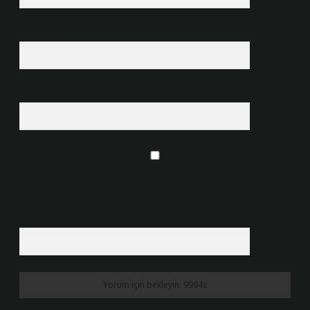
E-Posta*
Web Sitesi
Daha sonraki yorumlarımda kullanılması için adım, e-posta adresim ve
site adresim bu tarayıcıya kaydedilsin.
6 + 2 kaçtır?
*