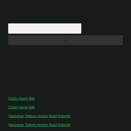
Arama
Son yorumlar
Üzüm Hangi Ilde
için
admin
Üzüm Hangi Ilde
için
Rabia
Şanzıman Takozu Arızası Nasıl Anlaşilir
için
admin
Şanzıman Takozu Arızası Nasıl Anlaşilir
için
Rüveyda