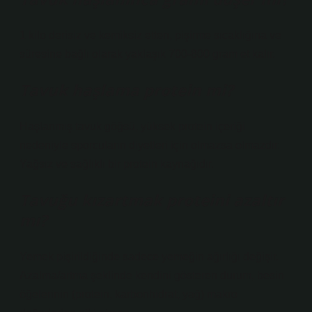
1 kilo derisiz ve kemiksiz etten, pişirme sıcaklığına ve
süresine bağlı olarak yaklaşık 700-800 gram et kalır.
Tavuk haşlama protein mi?
Haşlanmış tavuk göğsü, yüksek protein içeriği
nedeniyle sporcuların diyetleri için olmazsa olmazdır.
Yağsız ve sağlıklı bir protein kaynağıdır.
Tavuğu kızartmak proteini azaltır
mı?
Yemek pişirildiğinde sadece yemeğin ağırlığı değişir.
Azalma/artma şeklinde kendini gösteren durum, besin
öğelerinin (protein, karbonhidrat, yağ) makro