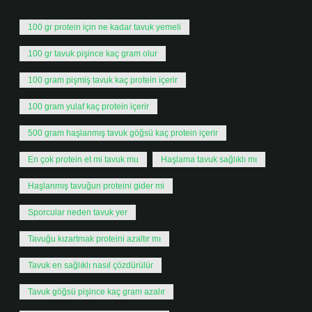
100 gr protein için ne kadar tavuk yemeli
100 gr tavuk pişince kaç gram olur
100 gram pişmiş tavuk kaç protein içerir
100 gram yulaf kaç protein içerir
500 gram haşlanmış tavuk göğsü kaç protein içerir
En çok protein et mi tavuk mu
Haşlama tavuk sağlıklı mı
Haşlanmış tavuğun proteini gider mi
Sporcular neden tavuk yer
Tavuğu kızartmak proteini azaltır mı
Tavuk en sağlıklı nasıl çözdürülür
Tavuk göğsü pişince kaç gram azalır