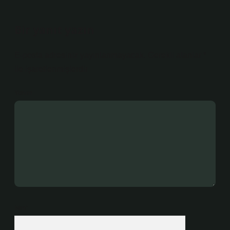
Bir yanıt yazın
E-posta adresiniz yayınlanmayacak.
Gerekli alanlar
*
ile işaretlenmişlerdir
Yorum
İsim*