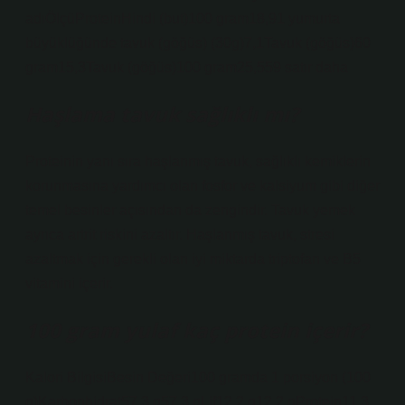
adıÖlçüProteinHindi (but)100 gram18,91 yumurta
büyüklüğünde tavuk (göğüs) (30g)7,1Tavuk (göğüs)60
gram15,3Tavuk (göğüs)100 gram25,559 satır daha
Haşlama tavuk sağlıklı mı?
Proteinin yanı sıra haşlanmış tavuk, sağlıklı kemiklerin
korunmasına yardımcı olan fosfor ve kalsiyum gibi diğer
temel besinler açısından da zengindir. Tavuk yemek
ayrıca artrit riskini azaltır. Haşlanmış tavuk, stresi
azaltmak için gerekli olan iyi miktarda triptofan ve B5
vitamini içerir.
100 gram yulaf kaç protein içerir?
Kalori BilgisiBesin Değeri100 gramda 1 porsiyon (100
g)Karbonhidrat57,3 g57,3 gLif12,2 g12,2 gProtein11,3