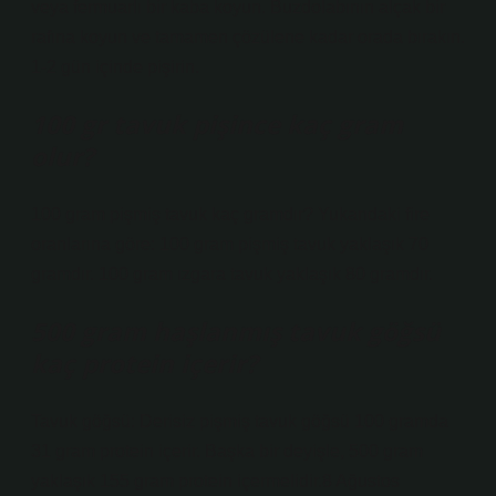
veya fermuarlı bir kaba koyun. Buzdolabının alçak bir
rafına koyun ve tamamen çözülene kadar orada bırakın.
1-2 gün içinde pişirin.
100 gr tavuk pişince kaç gram
olur?
100 gram pişmiş tavuk kaç gramdır? Yukarıdaki fire
oranlarına göre: 100 gram pişmiş tavuk yaklaşık 70
gramdır. 100 gram ızgara tavuk yaklaşık 80 gramdır.
500 gram haşlanmış tavuk göğsü
kaç protein içerir?
Tavuk göğsü: Derisiz pişmiş tavuk göğsü 100 gramda
31 gram protein içerir. Başka bir deyişle, 500 gram
yaklaşık 155 gram protein içermelidir.8 Ağustos