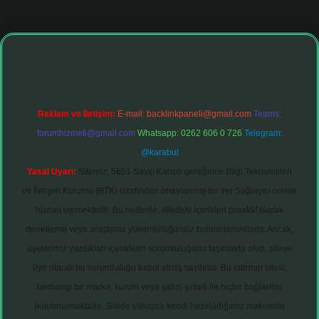
Reklam ve İletişim:
E-mail:
backlinkpaneli@gmail.com
Teams:
forumhizmeti@gmail.com
Whatsapp: 0262 606 0 726
Telegram:
@karabul
Yasal Uyarı:
Sitemiz, 5651 Sayılı Kanun gereğince Bilgi Teknolojileri
ve İletişim Kurumu (BTK) tarafından onaylanmış bir Yer Sağlayıcı olarak
hizmet vermektedir. Bu nedenle, sitedeki içerikleri proaktif olarak
denetleme veya araştırma yükümlülüğümüz bulunmamaktadır. Ancak,
üyelerimiz yazdıkları içeriklerin sorumluluğunu taşımakta olup, siteye
üye olarak bu sorumluluğu kabul etmiş sayılırlar. Bu internet sitesi,
herhangi bir marka, kurum veya şahıs şirketi ile hiçbir bağlantısı
bulunmamaktadır. Sitede yalnızca kendi hazırladığımız makaleler