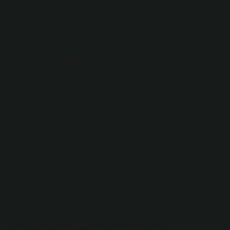
2018Tavuk göğsü: Derisiz pişmiş tavuk göğsü 100
gramda 31 gram protein içerir. Başka bir deyişle, 500
gram yaklaşık 155 gram protein içermelidir.
Tavuk göğsünden haşlama olur
mu?
Tavuk göğsünü pişirmek için gereken süre tavuk etinin
büyüklüğüne ve türüne göre değişse de ortalama 20
dakika kadar sürmektedir. Piştikten sonra oluşan
köpüğü temizlersek hem daha lezzetli bir tavuk suyu
hem de daha lezzetli tavuk eti elde etmiş oluruz.
100 gr protein için ne kadar tavuk
yemeli?
NE YEDİĞİNİZİ HESAPLAYALIMYiyecek