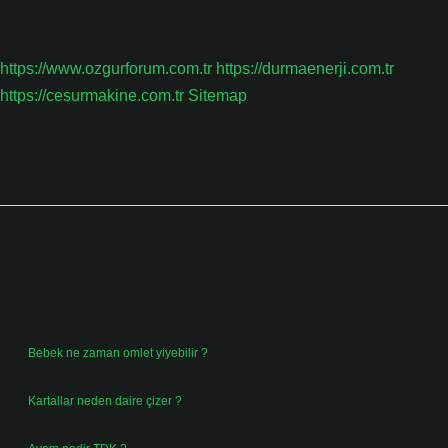
https://www.ozgurforum.com.tr
https://durmaenerji.com.tr
https://cesurmakine.com.tr
Sitemap
Sidebar
Son Yazılar
Bebek ne zaman omlet yiyebilir ?
Ağustos 6, 2026
Kartallar neden daire çizer ?
Ağustos 5, 2026