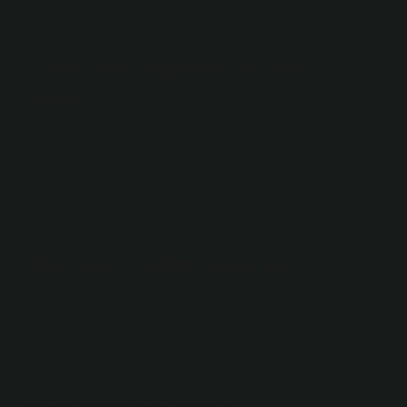
g11,3 gYağ5,8 g5.
Yumurtayı pişirmek proteini
azaltır mı?
Yağda pişirilen yumurtalarda protein kaybı olur mu?
Yağda veya diğer pişirme yöntemleriyle pişirildiğinde
protein kaybı olmaz. Kızarmış yumurta, haşlanmış veya
çiğ yumurtayla neredeyse aynı miktarda protein içerir.
Sporcular neden tavuk yer?
Bunu yapmak için sporcuların hem protein hem de
karbonhidrat tüketmeleri gerekir. Tavuk-pirinç
sporcuların antrenmandan sonra yedikleri ana öğündür
çünkü hem protein hem de karbonhidrat içerir ve