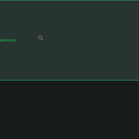
akkımızda
e Arapçadan geçmiş ve
rinde çok fazla düşünülmemiş bir terim olabilir. Ancak kelime,