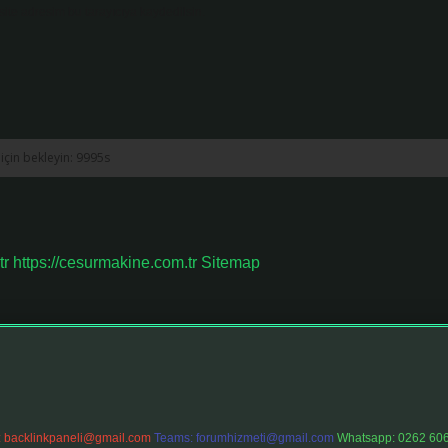
ite adresim bu tarayıcıya kaydedilsin.
tr
https://cesurmakine.com.tr
Sitemap
:
backlinkpaneli@gmail.com
Teams:
forumhizmeti@gmail.com
Whatsapp: 0262 606