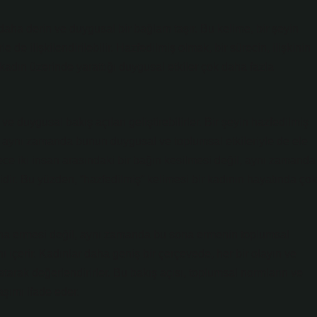
 daha derin ve duygusal bir bağlam taşır. Bu kelime, bir şeyin
de ilişkilendirilebilir. Hazfedilmiş olmak, bir sürecin, ilişkinin
adın üzerinde yarattığı duygusal etkiler çok daha fazla
 duygusal bakış açıları geliştirebilirler. Bir şeyin hazfedilmiş
, aynı zamanda bunun duygusal ve toplumsal etkileriyle de ele
adece iki insan arasındaki bir bağın kesilmesi değil, aynı zamanda
dir. Bu yüzden, “hazfedilmiş” kelimesi bir kadının hayatında çok
sona ermesi değil, aynı zamanda bu sona ermenin toplumsal
nı içerir. Kadınlar daha geniş bir çerçevede, her bir olayın ve
atarak değerlendirirler. Bu bakış açısı, toplumsal normların ve
aşımı ifade eder.