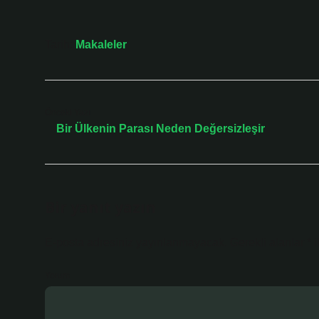
Tarih:
Makaleler
Önceki Yazı
Bir Ülkenin Parası Neden Değersizleşir
Bir yanıt yazın
E-posta adresiniz yayınlanmayacak.
Gerekli alanlar
*
i
Yorum