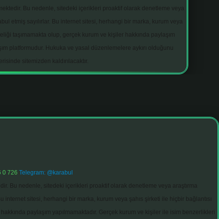
ektedir. Bu nedenle, sitedeki içerikleri proaktif olarak denetleme veya
 etmiş sayılırlar. Bu internet sitesi, herhangi bir marka, kurum veya
niteliği taşımamakta olup, gerçek kurum ve kişiler hakkında paylaşım
laşım platformudur. Hukuka ve yasal düzenlemelere aykırı olduğunu
erisinde sitemizden kaldırılacaktır.
 0 726
Telegram: @karabul
ir. Bu nedenle, sitedeki içerikleri proaktif olarak denetleme veya araştırma
nternet sitesi, herhangi bir marka, kurum veya şahıs şirketi ile hiçbir bağlantısı
 hakkında paylaşım yapılmamaktadır. Gerçek kurum ve kişiler ile isim benzerlikleri