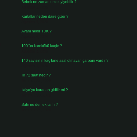
Bebek ne zaman omlet yiyebilir ?
Ağustos 6, 2026
Kartallar neden daire çizer ?
Ağustos 5, 2026
Avam nedir TDK ?
Ağustos 4, 2026
l
100’ün karekökü kaçtır ?
Ağustos 3, 2026
140 sayısının kaç tane asal olmayan çarpanı vardır ?
Ağustos 3, 2026
İlk 72 saat nedir ?
Temmuz 31, 2026
İtalya’ya karadan gidilir mi ?
Temmuz 30, 2026
Satir ne demek tarih ?
Temmuz 25, 2026