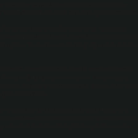
l ve hatta kişisel bağlamda derin anlamlar taşıyan bir kelime
ve toplumumuzdaki yerini birkaç farklı bakış açısıyla inceleyelim.
if bir şekilde değerlendirdiğini söyleyebiliriz. Hazfedilmiş,
in tamamen ortadan kaldırılması, sonlandırılması veya bitirilmesi.
ilde çözmeyi tercih eder ve “hazfedilmiş” olgusu da bu mantıksa
nmış ve sonlanmış bir şeyin işaretidir. Örneğin bir iş projesi
kullanılabilir. Bu durum, sadece bir eylemin bitmiş olmasıyla
k noktası, gerçeklik ve somut sonuçlardır. Erkekler, bu tür soyut
arla ilişkilendirirler.
an ilişkilerinde ya da duygusal bağlarda kendini gösterebilir.
al olarak da varlar. Erkeklerin “hazfedilmiş” kavramını yalnızca
uygusal ve toplumsal dinamikleri gözden kaçırmalarına neden