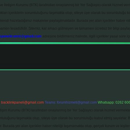
ve İletişim Kurumu (BTK) tarafından onaylanmış bir Yer Sağlayıcı olarak hizmet verm
rı içeriklerin sorumluluğunu taşımakta olup, siteye üye olarak bu sorumluluğu kabul
a kendi hazırladığımız makaleler paylaşılmaktadır. Burada yer alan içerikler haber 
tamamen tesadüfidir. Sitemiz, kar amacı gütmeyen ve tamamen ücretsiz bir bilgi pay
nkpanelicomtr@gmail.com
adresine bildirmeniz halinde, ilgili içerikler yasal süre iç
:
backlinkpaneli@gmail.com
Teams:
forumhizmeti@gmail.com
Whatsapp: 0262 606
etişim Kurumu (BTK) tarafından onaylanmış bir Yer Sağlayıcı olarak hizmet vermekted
uğunu taşımakta olup, siteye üye olarak bu sorumluluğu kabul etmiş sayılırlar. Bu i
 Burada yer alan içerikler haber niteliği taşımamakta olup, gerçek kurum ve kişiler