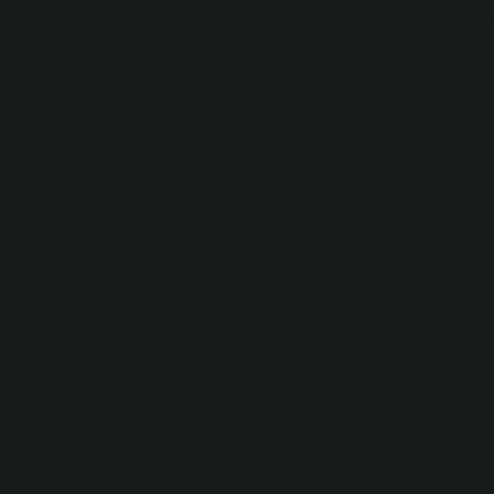
imesinin yalnızca bireysel bir kavram olmadığını görmek de önemli
sal etkilerinin de göz önünde bulundurulması gerekir. Erkekler,
a başarı olarak yorumlayabilirken, kadınlar bu durumu çok daha
, sadece bir başarının ya da başarısızlığın sonucu değildir. Aynı
lerini nasıl etkileyeceğini de sorgular. Erkekler daha çok sonuç
örüne de dikkat ederler.
or? Bir şeyin sonlanmış olması gerçekten bitmiş midir? Erkekle
, kadınlar için duygusal olarak bir süreklilik ya da eksiklik hiss
e beklentilerinin ne kadar derinlere işlediğini gösteriyor.
sonuç mu, yoksa duygusal bir kapanış mı? Erkeklerin ve
elime toplumda nasıl algılanıyor ve hangi duygusal veya toplumsal