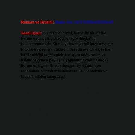
.
Reklam ve İletişim:
Skype: live:.cid.575569c608265c69
Yasal Uyarı:
Bu internet sitesi, herhangi bir marka,
kurum veya şahıs şirketi ile hiçbir bağlantısı
bulunmamaktadır. Sitede yalnızca kendi hazırladığımız
makaleler paylaşılmaktadır. Burada yer alan içerikler
haber niteliği taşımamakta olup, gerçek kurum ve
kişiler hakkında paylaşım yapılmamaktadır. Gerçek
kurum ve kişiler ile isim benzerlikleri tamamen
tesadüfidir. Sitemizdeki bilgiler taslak halindedir ve
r
tavsiye niteliği taşımazlar.
i
Sitemiz, 5651 Sayılı Kanun gereğince Bilgi Teknolojileri
ve İletişim Kurumu (BTK) tarafından onaylanmış bir Yer
Sağlayıcı olarak hizmet vermektedir. Bu nedenle, sitedeki
içerikleri proaktif olarak denetleme veya araştırma
yükümlülüğümüz bulunmamaktadır. Ancak, üyelerimiz
yazdıkları içeriklerin sorumluluğunu taşımakta olup, siteye
üye olarak bu sorumluluğu kabul etmiş sayılırlar.
Hukuka ve yasal düzenlemelere aykırı olduğunu