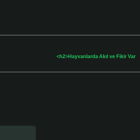
Sonraki Yaz
<h2>Hayvanlarda Akıl ve Fikir Var
le işaretlenmişlerdir