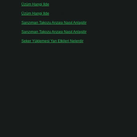
Üzüm Hangi Ilde
için
admin
Üzüm Hangi Ilde
için
Rabia
Şanzıman Takozu Arızası Nasıl Anlaşilir
için
admin
Şanzıman Takozu Arızası Nasıl Anlaşilir
için
Rüveyda
Şeker Yüklemesi Yan Etkileri Nelerdir
için
admin