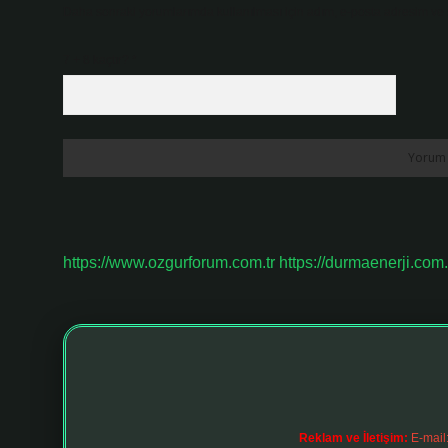
Daha sonraki yorumlarımda kullanılması için adım, e-posta adresim ve s
7 + 8 kaçtır?
*
https://www.ozgurforum.com.tr
https://durmaenerji.com.
Reklam ve İletişim:
E-mail