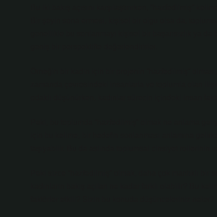
Bu iki bakış açısını karşılaştırırken, “hazfedilmiş” kel
Bir şeyin sona ermesi, kişisel bir olgu olsa da, toplum
genellikle bu sonlanmayı kişisel bir başarısızlık ya d
geniş bir perspektifte değerlendirirler.
Örneğin bir kadın için bir projenin “hazfedilmiş” olması
zamanda çevresindeki insanlarla ve toplumla olan ilişki
odaklı düşünürken, kadınlar sürecin içindeki insan fakt
Peki, bu toplumda “hazfedilmiş” olmak ne anlama geliy
için bu kelime, bir hedefin sonlanması anlamına gelirken
taşıyabilir. Bu da aslında toplumsal cinsiyet rollerinin v
Peki sizce “hazfedilmiş” olmak, daha çok mantıklı bir 
kadınların bakış açıları ne kadar farklı olabilir? Bu k
faktörler etkili? Sizin bu konuda düşünceleriniz neler?