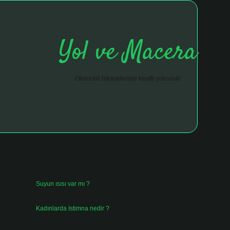
Yol ve Macera
Otomobil hikayeleriyle keyifli yolculuk!
Sidebar
hiltonbet giriş adresi
tulipbett.net
Son Yazılar
Suyun ısısı var mı ?
Ağustos 8, 2026
Kadınlarda Istimna nedir ?
Ağustos 7, 2026