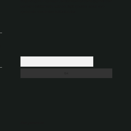
düşündüğünüz içerikleri,
backlinkpanelicomtr@gmail.com
adresine bildirmeniz halinde, ilgili içerikler yasal süre
içerisinde sitemizden kaldırılacaktır.
ı
Arama
Son yorumlar