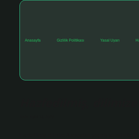
Anasayfa
Gizlilik Politikası
Yasal Uyarı
H
Hazfedilmiş, dilimiz
Tarih: Eylül 13, 2025
Hazfedilmiş, dilimize Arapçadan geçmiş ve aslında üze