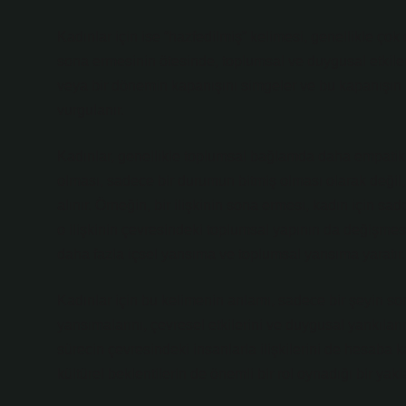
Kadınlar için ise “hazfedilmiş” kelimesi, genellikle çok
sona ermesinin ötesinde, toplumsal ve duygusal etkilerle 
veya bir dönemin kapanışını simgeler ve bu kapanışın k
vurgulanır.
Kadınlar, genellikle toplumsal bağlamda daha empatik ve
olması, sadece bir durumun bitmiş olması olarak değil
alınır. Örneğin, bir ilişkinin sona ermesi, kadın için s
o ilişkinin çevresindeki toplumsal yapının da değişmesi
daha fazla içsel yansıma ve toplumsal yansıma yaratır.
Kadınlar için bu kelimenin anlamı, sadece bir şeyin 
yansımalarını, çevresel etkilerini ve duygusal yankıları
sürecin çevresindeki insanlarla ilişkilerini de hesaba k
kültürel beklentilerin de önemli bir rol oynadığı bir yakl