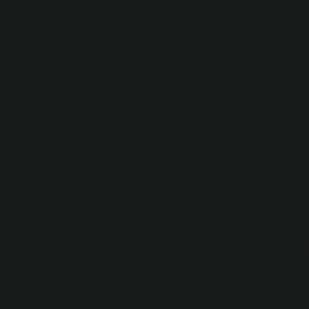
pek çok farklı açıdan ele alınabilir. Toplumsal, kültüre
haline gelmiş. Gelin, bu kelimenin anlamını, etkilerini 
Erkeklerin bu terimi genellikle daha pragmatik ve objekt
onlara göre basit bir kavramdan ibaret olabilir: Bir şey
Çoğu erkek, bir durumu ya da problemi mantıklı bir şek
çerçeveye oturur.
Bu bakış açısına göre hazfedilmiş olma durumu, tamamla
veya kişisel bir hedefin sonunda “hazfedilmiş” ifadesi 
ilgilidir. Hisler ve duygular devreye girmez. Burada oda
kelimeleri daha çok verilerle, başarı oranlarıyla ve sonuçl
Bununla birlikte, bu bakış açısının eksikliği, bazen ins
Çünkü insanlar yalnızca mantıksal olarak değil, duygus
bir son olarak değerlendirmeleri, bazen daha derin d
olabilir.