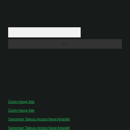
Arama
Son yorumlar
Üzüm Hangi Ilde
için
admin
Üzüm Hangi Ilde
için
Rabia
Şanzıman Takozu Arızası Nasıl Anlaşilir
için
admin
Şanzıman Takozu Arızası Nasıl Anlaşilir
için
Rüveyda