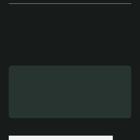
Bir yanıt yazın
E-posta adresiniz yayınlanmayacak.
Gerekli alanlar
*
ile işaretlenmişlerdir
Yorum
İsim*