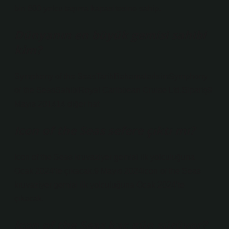
bin 600 yolcu taşıma kapasitesine sahip.
Dünyanın en büyük gemisi sahibi
kim?
Symphony of the SeasTarihBahamalarİsimSymphony
of the SeasSahibiRoyal Caribbean Cruise Ltd.Sipariş9
Mayıs 201414 diğer hat
Icon of the Seas sefere çıktı mı?
Icon of the Seas kruvaziyer gemisi ilk yolculuğuna
Ocak 2024’te çıkacak.9 Mayıs 2024Icon of the Seas
kruvaziyer gemisi ilk yolculuğuna Ocak 2024’te
çıkacak.
Icon of the Seas kaç gün sürüyor?