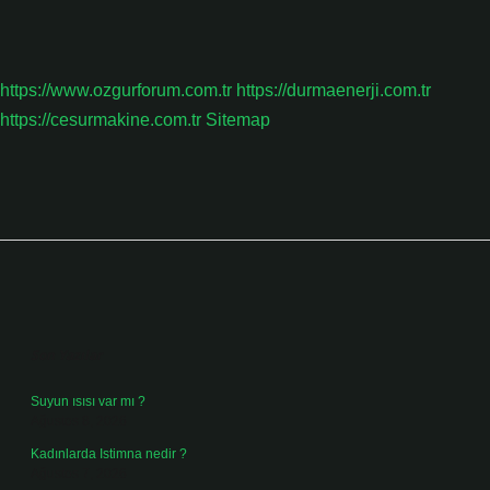
https://www.ozgurforum.com.tr
https://durmaenerji.com.tr
https://cesurmakine.com.tr
Sitemap
Sidebar
Son Yazılar
Suyun ısısı var mı ?
Ağustos 8, 2026
Kadınlarda Istimna nedir ?
Ağustos 7, 2026