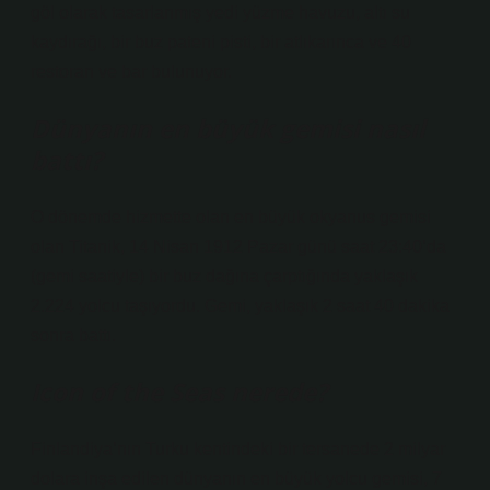
göl olarak tasarlanmış yedi yüzme havuzu, altı su
kaydırağı, bir buz pateni pisti, bir atlıkarınca ve 40
restoran ve bar bulunuyor.
Dünyanın en büyük gemisi nasıl
battı?
O dönemde hizmette olan en büyük okyanus gemisi
olan Titanik, 14 Nisan 1912 Pazar günü saat 23:40’da
(gemi saatiyle) bir buz dağına çarptığında yaklaşık
2.224 yolcu taşıyordu. Gemi, yaklaşık 2 saat 40 dakika
sonra battı.
Icon of the Seas nerede?
Finlandiya’nın Turku kentindeki bir tersanede 2 milyar
dolara inşa edilen dünyanın en büyük yolcu gemisi, 7