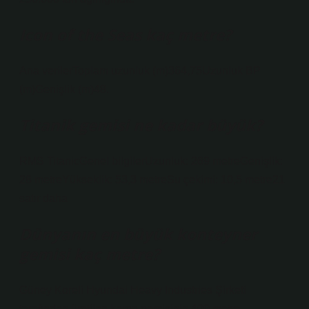
Icon of the Seas kaç metre?
Ana verilerToplam uzunluk (m)364,75Uzunluk BP
(m)Genişlik (m)48.
Titanik gemisi ne kadar büyük?
RMS TitanicGenel bilgilerUzunluk: 269 metreGenişlik:
28 metreYükseklik: 53,3 metreSu çekimi: 10,5 metre21
satır daha
Dünyanın en büyük konteyner
gemisi kaç metre?
Güney Koreli Hyundai Heavy Industries Şirketi
tarafından üretilen kargo gemisinin 400 metre