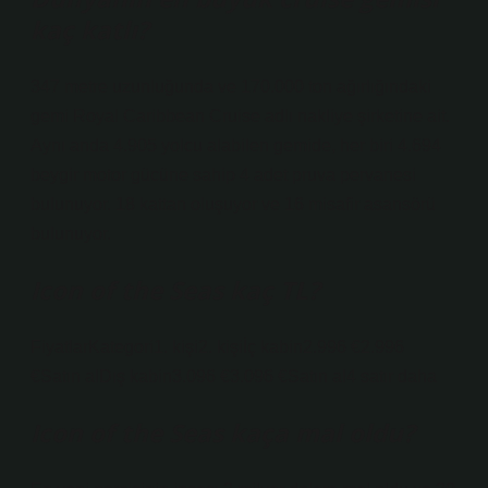
kaç katlı?
347 metre uzunluğunda ve 170.000 ton ağırlığındaki
gemi Royal Caribbean Cruise adlı nakliye şirketine ait.
Aynı anda 4.905 yolcu alabilen gemide, her biri 4.694
beygir motor gücüne sahip 4 adet pruva pervanesi
bulunuyor. 18 kattan oluşuyor ve 16 misafir asansörü
bulunuyor.
Icon of the Seas kaç TL?
FiyatlarKategori1. kişi2. kişiİç kabin2.996 €2.996
€Satın alDış kabin3.096 €3.096 €Satın al4 satır daha
Icon of the Seas kaça mal oldu?