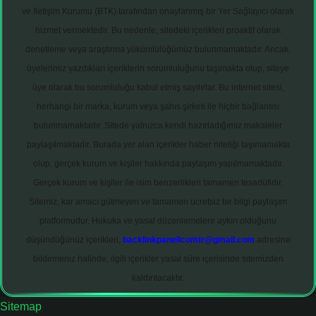
ve İletişim Kurumu (BTK) tarafından onaylanmış bir Yer Sağlayıcı olarak
hizmet vermektedir. Bu nedenle, sitedeki içerikleri proaktif olarak
denetleme veya araştırma yükümlülüğümüz bulunmamaktadır. Ancak,
üyelerimiz yazdıkları içeriklerin sorumluluğunu taşımakta olup, siteye
üye olarak bu sorumluluğu kabul etmiş sayılırlar. Bu internet sitesi,
herhangi bir marka, kurum veya şahıs şirketi ile hiçbir bağlantısı
bulunmamaktadır. Sitede yalnızca kendi hazırladığımız makaleler
paylaşılmaktadır. Burada yer alan içerikler haber niteliği taşımamakta
olup, gerçek kurum ve kişiler hakkında paylaşım yapılmamaktadır.
Gerçek kurum ve kişiler ile isim benzerlikleri tamamen tesadüfidir.
Sitemiz, kar amacı gütmeyen ve tamamen ücretsiz bir bilgi paylaşım
platformudur. Hukuka ve yasal düzenlemelere aykırı olduğunu
düşündüğünüz içerikleri,
backlinkpanelicomtr@gmail.com
adresine
bildirmeniz halinde, ilgili içerikler yasal süre içerisinde sitemizden
kaldırılacaktır.
Sitemap