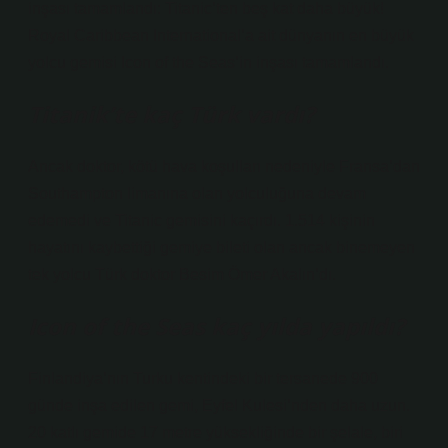
inşası tamamlandı: Titanic’ten beş kat daha büyük!
Royal Caribbean International’a ait dünyanın en büyük
yolcu gemisi Icon of the Seas’in inşası tamamlandı.
Titanik’te kaç Türk vardı?
Ancak doktor, kötü hava koşulları nedeniyle Fransa’dan
Southampton limanına olan yolculuğuna devam
edemedi ve Titanic gemisini kaçırdı. 1.514 kişinin
hayatını kaybettiği gemiye bileti olan ancak binemeyen
tek yolcu Türk doktor Besim Ömer Akalın’dı.
Icon of the Seas kaç yılda yapıldı?
Finlandiya’nın Turku kentindeki bir tersanede 900
günde inşa edilen gemi, Eyfel Kulesi’nden daha uzun.
20 katlı gemide 17 metre yüksekliğinde bir şelale, biri