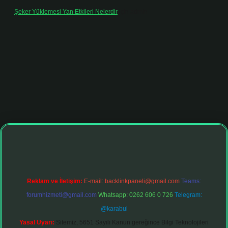
Şeker Yüklemesi Yan Etkileri Nelerdir
için
admin
ltonbet giriş adresi
tulipbett.net
Reklam ve İletişim:
E-mail:
backlinkpaneli@gmail.com
Teams:
forumhizmeti@gmail.com
Whatsapp: 0262 606 0 726
Telegram:
@karabul
Yasal Uyarı:
Sitemiz, 5651 Sayılı Kanun gereğince Bilgi Teknolojileri