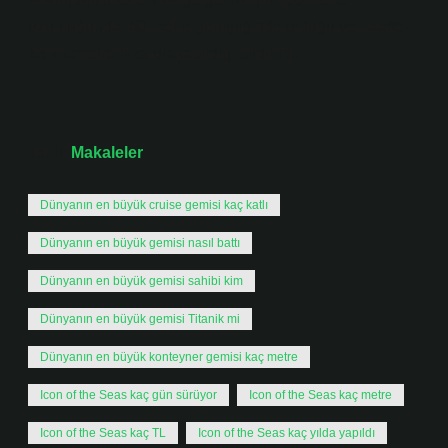
uzunluğunda, 60 metre genişliğinde olduğu ve saatte
43 kilometre hıza ulaşabildiği bildirildi.
Tarih:
Makaleler
Dünyanın en büyük cruise gemisi kaç katlı
Dünyanın en büyük gemisi nasıl battı
Dünyanın en büyük gemisi sahibi kim
Dünyanın en büyük gemisi Titanik mi
Dünyanın en büyük konteyner gemisi kaç metre
Icon of the Seas kaç gün sürüyor
Icon of the Seas kaç metre
Icon of the Seas kaç TL
Icon of the Seas kaç yılda yapıldı