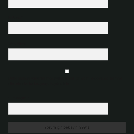
E-Posta*
Web Sitesi
Daha sonraki yorumlarımda kullanılması için adım, e-posta adresim ve
site adresim bu tarayıcıya kaydedilsin.
9 - 5 kaçtır?
*