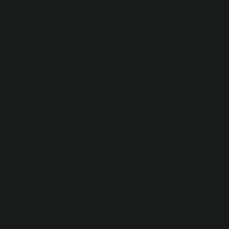
Icon of the Seas Titanik’ten
büyük mü?
Karşılaştırma yapmak gerekirse, 20 katlı Icon of the
Seas 1.198 fit uzunluğunda ve 213 fit genişliğinde olup,
tam 250.800 grostonluk bir deplasmana sahip. Bu da
yeni gemiyi iki kat daha uzun (Titanic’in dev bacaları
hariç), iki katından fazla geniş ve yaklaşık 5,5 kat daha
fazla hacme sahip yapıyor.13 Şubat 2024Karşılaştırma
yapmak gerekirse, 20 katlı Icon of the Seas 1.198 fit
uzunluğunda ve 213 fit genişliğinde olup, tam 250.800
grostonluk bir deplasmana sahip. Bu da yeni gemiyi iki
kat daha uzun (Titanic’in dev bacaları hariç), iki
katından fazla geniş ve yaklaşık 5,5 kat daha fazla
hacme sahip yapıyor.
Dünyanın en büyük cruise gemisi