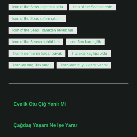
Icon of the Seas kaça mal oldu
Icon of the Seas nerede
Icon of the Seas sefere çıktı mı
Icon of the Seas Titanikten büyük mü
Icon of the Seasın sahibi kim
Icon Sea kaç kişilik
Titanik gemisi ne kadar büyük
Titanikte kaç kişi öldü
Titanikte kaç Türk vardı
Titanikten büyük gemi var mı
Önceki Yazı
Evelik Otu Çiğ Yenir Mi
Sonraki Yazı
Çağdaş Yaşam Ne Işe Yarar