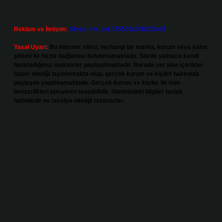
Reklam ve İletişim:
Skype: live:.cid.575569c608265c69
Yasal Uyarı:
Bu internet sitesi, herhangi bir marka, kurum veya şahıs
şirketi ile hiçbir bağlantısı bulunmamaktadır. Sitede yalnızca kendi
hazırladığımız makaleler paylaşılmaktadır. Burada yer alan içerikler
haber niteliği taşımamakta olup, gerçek kurum ve kişiler hakkında
paylaşım yapılmamaktadır. Gerçek kurum ve kişiler ile isim
benzerlikleri tamamen tesadüfidir. Sitemizdeki bilgiler taslak
halindedir ve tavsiye niteliği taşımazlar.
Sitemiz, 5651 Sayılı Kanun gereğince Bilgi Teknolojileri ve İletişim
Kurumu (BTK) tarafından onaylanmış bir Yer Sağlayıcı olarak hizmet
vermektedir. Bu nedenle, sitedeki içerikleri proaktif olarak denetleme
veya araştırma yükümlülüğümüz bulunmamaktadır. Ancak, üyelerimiz
yazdıkları içeriklerin sorumluluğunu taşımakta olup, siteye üye olarak bu
sorumluluğu kabul etmiş sayılırlar.
Hukuka ve yasal düzenlemelere aykırı olduğunu düşündüğünüz
içerikleri,
backlinkpanelicomtr@gmail.com
adresine bildirmeniz halinde,
ilgili içerikler yasal süre içerisinde sitemizden kaldırılacaktır.