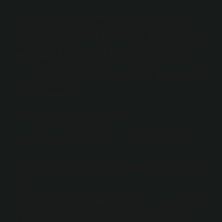
Dünyanın en büyük yolcu gemisi, Royal Caribbean
nakliye şirketinin “Icon of the Seas” adlı yolcu gemisi 7
günlük yolculuğuna başladı. Cumartesi günü Miami
limanından yola çıkan 365 metre uzunluğundaki, 20
katlı yolcu gemisinde 7.600 yolcu ve 2.350 mürettebat
için yer bulunuyor.
Icon Sea kaç kişilik?
4 Nisan 2022Icon of the Seas / İnşaatın başlangıcı
Dünyanın en büyük gemisi Titanik
mi?
Dünyanın en büyük yolcu gemisi olan 365 metrelik Icon
Of The Seas’in inşası 1,5 milyar pound’a mal oldu.