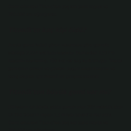
Gemi efsanevi Titanic’ten beş kat daha büyük ve
250.000 ton ağırlığında.
Titanik’te kaç kişi öldü?
Ancak genel kabul gören rakamlara göre gemide
yaklaşık 2.224 kişi bulunuyordu. Bunlardan 1.517’si
hayatını kaybetmiş, 706 kişi ise sağ kurtulmuştu. Titanik
gemisinin enkazı ve çevresi bugün araştırmacılar ve
dalış ekipleri için önemli bir çalışma alanıdır.
Titanik’ten büyük gemi var mı?
Dünyanın en büyük yolcu gemisi olan 365 metrelik Icon
Of The Seas’in inşası 1,5 milyar pound’a mal oldu.
Gemi efsanevi Titanic’ten beş kat daha büyük ve
250.000 ton ağırlığında.