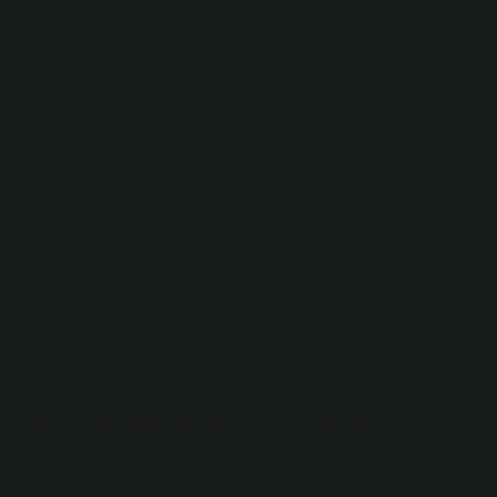
En yeni gemisinin inşası 2 milyar dolara mal oldu ve 20
katlı kulelere sahip. Montajı Finlandiya, Turku’daki
Meyer Tersanesi’nde yapıldı ancak planlama Boston’da
yapıldı. Tasarım ekibi geminin çevre dostu stratejileriyle
övünüyor: Icon of the Seas, sıvılaştırılmış doğal gaz
(LNG) ve yakıt hücresi teknolojisiyle çalışacak. 17
Mayıs 2024 En yeni gemisinin inşası 2 milyar dolara
mal oldu ve 20 katlı kulelere sahip. Montajı Finlandiya,
Turku’daki Meyer Tersanesi’nde yapıldı ancak
planlama Boston’da yapıldı. Tasarım ekibi geminin
çevre dostu stratejileriyle övünüyor: Icon of the Seas,
sıvılaştırılmış doğal gaz (LNG) ve yakıt hücresi
teknolojisiyle çalışacak.
Icon of the Seas’ın sahibi kim?
Dünyanın en büyük yolcu gemisi “Icon of the Seas”in