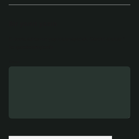
Bir yanıt yazın
E-posta adresiniz yayınlanmayacak.
Gerekli alanlar
*
ile işaretlenmişlerdir
Yorum
İsim*