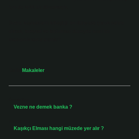
için de kritik bir dönemeçtir.
Sizce, kaynakların kıtlaştığı bir dünyada çocuk sahibi
olmak, bireysel ve toplumsal düzeyde nasıl bir
ekonomik karar olurdu?
Tarih:
Makaleler
Önceki Yazı
Vezne ne demek banka ?
Sonraki Yazı
Kaşıkçı Elması hangi müzede yer alır ?