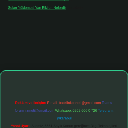
Şeker Yüklemesi Yan Etkileri Nelerdir
için
admin
tonbet giriş adresi
tulipbett.net
Reklam ve İletişim:
E-mail:
backlinkpaneli@gmail.com
Teams:
forumhizmeti@gmail.com
Whatsapp: 0262 606 0 726
Telegram:
@karabul
Yasal Uyarı:
Sitemiz, 5651 Sayılı Kanun gereğince Bilgi Teknolojileri