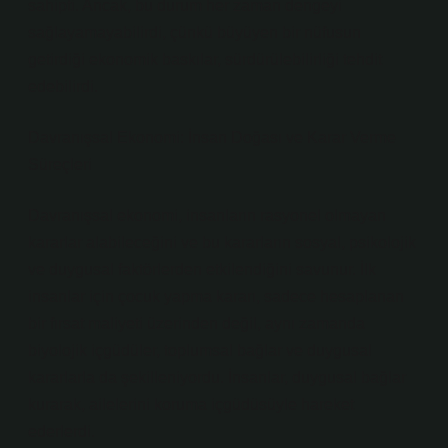
sahipti. Ancak, bu durum her zaman dengeyi
sağlayamayabilirdi, çünkü büyüyen bir nüfusun
getirdiği ekonomik baskılar, sürdürülebilirliği tehdit
edebilirdi.
Davranışsal Ekonomi: İnsan Doğası ve Karar Verme
Süreçleri
Davranışsal ekonomi, insanların rasyonel olmayan
kararlar alabileceğini ve bu kararların sosyal, psikolojik
ve duygusal faktörlerden etkilendiğini savunur. İlk
insanlar için çocuk yapma kararı, sadece hesaplanan
bir fırsat maliyeti üzerinden değil, aynı zamanda
biyolojik içgüdüler, toplumsal bağlar ve duygusal
kararlarla da şekilleniyordu. İnsanlar, duygusal bağlar
kurarak, ailelerini koruma içgüdüsüyle hareket
ederlerdi.