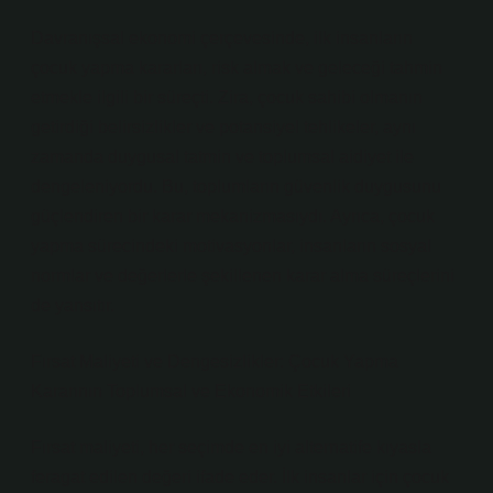
Davranışsal ekonomi çerçevesinde, ilk insanların
çocuk yapma kararları, risk almak ve geleceği tahmin
etmekle ilgili bir süreçti. Zira, çocuk sahibi olmanın
getirdiği belirsizlikler ve potansiyel tehlikeler, aynı
zamanda duygusal tatmin ve toplumsal aidiyet ile
dengeleniyordu. Bu, toplumların güvenlik duygusunu
güçlendiren bir karar mekanizmasıydı. Ayrıca, çocuk
yapma sürecindeki motivasyonlar, insanların sosyal
normlar ve değerlerle şekillenen karar alma süreçlerini
de yansıtır.
Fırsat Maliyeti ve Dengesizlikler: Çocuk Yapma
Kararının Toplumsal ve Ekonomik Etkileri
Fırsat maliyeti, her seçimde en iyi alternatife kıyasla
feragat edilen değeri ifade eder. İlk insanlar için çocuk