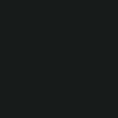
yapmak, genellikle yaşam kalitesinin artmasıyla değil,
kaynakların daha etkin bir şekilde paylaşılması ve
zamanın daha verimli kullanılmasıyla ilgili bir karardı.
Bu karar, toplumun ekonomik dengeleri üzerinde uzun
vadeli etkiler yaratıyordu. Ancak, bu dengenin
bozulması, toplumlarda ciddi ekonomik dengesizliklere
yol açabilirdi.
Çocuk sayısının arttığı toplumlarda, kaynaklar daha
sınırlı hale gelebilir ve bu da toplumsal eşitsizlikleri
tetikleyebilirdi. Birçok toplum, nüfus artışı karşısında
kaynaklarını etkin bir şekilde paylaştırabilmek için
sosyal yapılar geliştirmiştir. Ancak, bu süreçte oluşan
dengesizlikler, aynı zamanda toplumun uzun vadeli
refahını tehdit edebilir.
Sonuç: Geleceğin Ekonomik Senaryoları ve İnsanlık