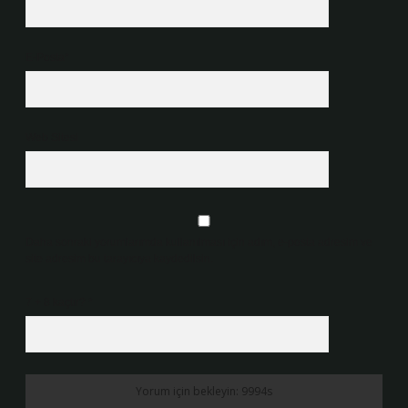
E-Posta*
Web Sitesi
Daha sonraki yorumlarımda kullanılması için adım, e-posta adresim ve
site adresim bu tarayıcıya kaydedilsin.
7 + 8 kaçtır?
*