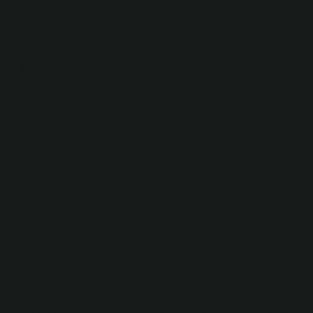
Makroekonomi, daha büyük ölçekte, toplumsal
düzeyde kaynakların nasıl dağıldığını ve bu dağılımın
toplumların genel refahını nasıl şekillendirdiğini inceler.
İlk insan toplulukları, genellikle avcı-toplayıcı toplumlar
olarak tanımlanır ve hayatta kalmak için kaynakları
paylaşmak zorundaydılar. Bu paylaşımlar, yalnızca
bireysel değil, aynı zamanda toplumsal bir refah
anlayışıyla yapılırdı. Toplumların hayatta kalabilmesi
için, çocuk yapma ve aile kurma kararları, kolektif bir
sorumlulukla ilişkiliydi.
Çocuk yapmak, toplumsal yapıların güçlenmesi
açısından önemli bir etki yaratıyordu. Bir toplumdaki
birey sayısının artması, daha fazla iş gücü ve daha
fazla üretim anlamına geliyordu. Ancak, bu artış aynı
zamanda, toplumun genel kaynakları üzerinde bir baskı
oluşturabilirdi. Örneğin, bir avcı-toplayıcı toplumu daha