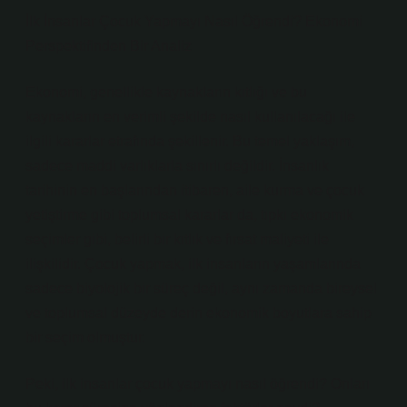
İlk İnsanlar Çocuk Yapmayı Nasıl Öğrendi? Ekonomi
Perspektifinden Bir Analiz
Ekonomi, genellikle kaynakların kıtlığı ve bu
kaynakların en verimli şekilde nasıl kullanılacağı ile
ilgili kararlar etrafında şekillenir. Bu temel yaklaşım,
sadece maddi varlıklarla sınırlı değildir. İnsanlık
tarihinin en başlarından itibaren, aile kurma ve çocuk
yetiştirme gibi toplumsal kararlar da, tıpkı ekonomik
seçimler gibi, belirli bir kıtlık ve fırsat maliyeti ile
ilişkilidir. Çocuk yapmak, ilk insanların yaşamlarında
sadece biyolojik bir süreç değil, aynı zamanda bireysel
ve toplumsal düzeyde derin ekonomik boyutlara sahip
bir seçim olmuştur.
Peki, ilk insanlar çocuk yapmayı nasıl öğrendi? Onları