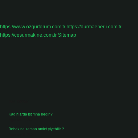
https://www.ozgurforum.com.tr
https://durmaenerji.com.tr
https://cesurmakine.com.tr
Sitemap
Sidebar
Son Yazılar
Kadınlarda Istimna nedir ?
Ağustos 7, 2026
Bebek ne zaman omlet yiyebilir ?
Ağustos 6, 2026