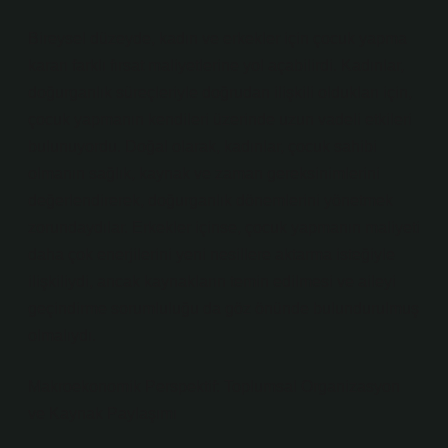
Bireysel düzeyde, kadın ve erkekler için çocuk yapma
kararı farklı fırsat maliyetlerine yol açabilirdi. Kadınlar,
doğurganlık süreçleriyle doğrudan ilişkili oldukları için,
çocuk yapmanın kendileri üzerinde uzun vadeli etkileri
bulunuyordu. Doğal olarak, kadınlar, çocuk sahibi
olmanın sağlık, kaynak ve zaman gereksinimlerini
değerlendirerek, doğurganlık dönemlerini yönetmek
zorundaydılar. Erkekler içinse, çocuk yapmanın maliyeti
daha çok enerjilerini yeni nesillere aktarma isteğiyle
ilişkiliydi, ancak kaynakların temin edilmesi ve aileyi
geçindirme sorumluluğu da göz önünde bulundurulmuş
olmalıydı.
Makroekonomik Perspektif: Toplumsal Organizasyon
ve Kaynak Paylaşımı