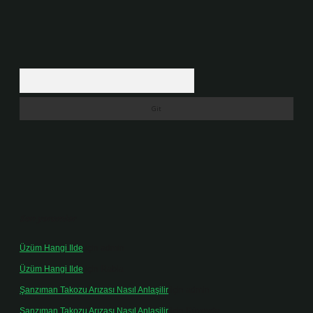
Arama
Son yorumlar
Üzüm Hangi Ilde
için
admin
Üzüm Hangi Ilde
için
Rabia
Şanzıman Takozu Arızası Nasıl Anlaşilir
için
admin
Şanzıman Takozu Arızası Nasıl Anlaşilir
için
Rüveyda