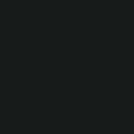
fazla çocukla karşı karşıya kaldığında, bu çocuklar için
yeterli yiyecek ve barınak sağlamak zorlaşabilirdi. Bu
nedenle, toplumlar arasında çocuk yapma ve aile
kurma stratejileri, büyük ölçüde çevresel koşullar ve
kaynakların bolluğu ile şekillenmiştir. Eğer kaynaklar
sınırlıysa, toplumlar daha az çocuk sahibi olmaya
yönelik davranışlar geliştirebilirdi.
Ayrıca, toplumlar arasındaki farklılıklar da toplumsal
refahı etkileyen bir diğer önemli faktördü. Bazı
toplumlar, büyük aile yapılarına sahipken, bazıları daha
küçük aile yapıları tercih edebilirdi. Bu durum, aynı
zamanda toplumun genel refahını ve sürdürülebilirliğini
de etkilerdi. Örneğin, daha küçük nüfuslu toplumlarda
kaynaklar daha verimli kullanılabilirken, büyük nüfuslu
toplumlar daha fazla iş gücü ve üretim potansiyeline