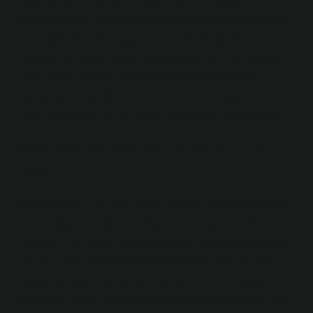
bu karar sürecine yönlendiren faktörler neydi?
Mikroekonomi, makroekonomi ve davranışsal ekonomi
çerçevesinde bu soruya cevap aramak, sadece
biyolojik bir süreci anlamakla kalmaz; aynı zamanda
insanlık tarihindeki toplumsal organizasyonların,
kaynakların paylaşımı ve seçimlerin sonuçları
üzerindeki etkilerini de keşfetmemize yardımcı olabilir.
Mikroekonomik Perspektif: Bireysel Karar ve Fırsat
Maliyeti
Mikroekonomi, bireylerin kaynaklarını nasıl kullandığını
ve bu kullanımın sonucunda hangi kararları verdiklerini
inceleyen bir disiplindir. İlk insanlar, hayatta kalabilmek
için sınırlı kaynaklarla karşı karşıya kalmışlardır. Bu
kaynaklar, yiyecek, su, barınak gibi temel ihtiyaçların
yanı sıra, zaman ve emek gibi daha soyut unsurları da