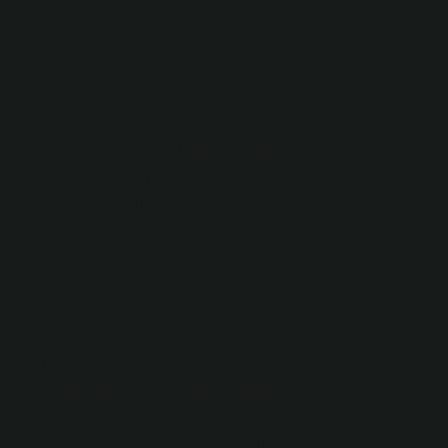
İçin Ne Anlama Gelir?
İlk insanların çocuk yapmayı öğrenmesi, yalnızca
biyolojik bir süreç değil, aynı zamanda derin ekonomik
anlamlar taşıyan bir karar mekanizmasıydı. Bu karar,
kaynakların verimli kullanımı, fırsat maliyeti ve
toplumsal refah gibi unsurlar üzerinden şekillenmiştir.
Gelecekte, toplumlar değişen ekonomik koşullar ve
kaynakların dağılımı ile benzer kararlarla
karşılaşacaklardır.
Peki, gelecekte insanlık çocuk yapmayı nasıl
öğrenecek? Kaynakların daha da kıtlaştığı bir dünyada,
bu süreç nasıl değişebilir? Çocuk sahibi olmanın fırsat
maliyeti arttıkça, toplumlar bu kararı nasıl alacak? Bu
sorular, insanlık için yalnızca biyolojik bir sınav değil,
aynı zamanda ekonomik ve toplumsal refahın geleceği