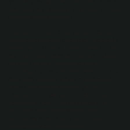
içeriyordu. Çocuk yapma kararı, bir tür bireysel seçim
süreci olarak değerlendirilebilir ve her seçim gibi, belirli
fırsat maliyetlerine dayanıyordu.
Fırsat maliyeti, bir seçenek için yapılan bir seçimde, bir
başka seçenekten feragat edilen değeri ifade eder. İlk
insanlar için çocuk yapmak, yalnızca biyolojik bir karar
değil, aynı zamanda gelecekteki potansiyel faydalara
ve bunların kısa vadeli maliyetlerine dair bir
hesaplamaydı. Çocuk sahibi olmak, doğal olarak daha
fazla yiyecek ve barınak gereksinimi yaratacaktı. Bu,
mevcut kaynakların daha verimli bir şekilde
kullanılmasını veya yeni kaynakların edinilmesini
gerektiriyordu. Ancak, bir yandan da çocuk sahibi
olmak, toplulukların hayatta kalma çabalarını
güçlendirecek ve nesiller boyu süren bir ekonomik
güvenliği sağlayacak bir karar olabilir.