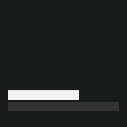
Sitemiz, 5651 Sayılı Kanun gereğince Bilgi Teknolojileri ve İletişim
Kurumu (BTK) tarafından onaylanmış bir Yer Sağlayıcı olarak hizmet
vermektedir. Bu nedenle, sitedeki içerikleri proaktif olarak denetleme
veya araştırma yükümlülüğümüz bulunmamaktadır. Ancak, üyelerimiz
yazdıkları içeriklerin sorumluluğunu taşımakta olup, siteye üye olarak bu
sorumluluğu kabul etmiş sayılırlar.
Hukuka ve yasal düzenlemelere aykırı olduğunu düşündüğünüz
içerikleri,
backlinkpanelicomtr@gmail.com
adresine bildirmeniz halinde,
ilgili içerikler yasal süre içerisinde sitemizden kaldırılacaktır.
Arama