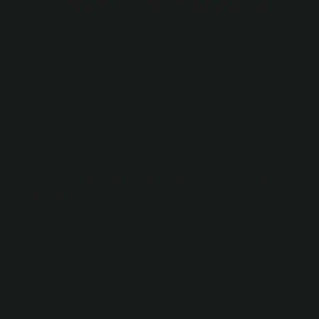
İlk insanlık nerede başladı?
2,4 ila 1,4 milyon yıl önce yaşamış olan Homo habilis,
Pliosen ve Pleistosen dönemlerinde Güney ve Doğu
Afrika’da evrimleşmiş ve 2,5 ila 2 milyon yıl önce
Australopithecus’lardan ayrılmıştır. Homo rudolfensis,
1,9 ila 1,6 milyon yıl önce Kenya’daki Turkana Gölü
çevresinde yaşamıştır.
Dünyada insan yaşam ne zaman
başladı?
Yaklaşık 20 ila 25 milyon yıl önce Hominoid adı verilen
bir üst aile tarih sahnesine girdi. Bu dönemde insan
ailesi (hominidler), orangutanlar, goriller ve
şempanzeler gibi üyelerden oluşan büyük primat ailesi
de bu üst aileye dahil edildi.