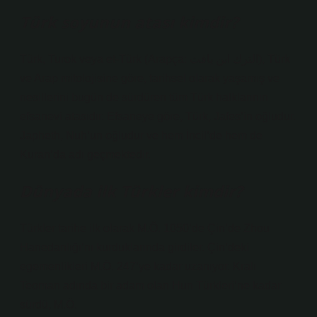
Türk soyunun atası kimdir?
Türk, Turok veya et-Türk (Arapça: الترك ابن يافث), Türk
ve Arap mitolojisine göre, tarihsel olarak yaşamış ve
nesillerini bugün de sürdüren tüm Türk halklarının
efsanevi atasıdır. Efsaneye göre, Türk, Jafes’in oğludur.
Japheth, Nuh’un oğludur ve hem İncil’de hem de
Kuran’da adı geçmektedir.
Dünyada ilk Türkler kimdir?
Türkler tarihe ilk olarak M.Ö. 1050’de Çin’de Zhou
Hanedanlığı’nı kurduklarında girdiler. Çin’deki
egemenlikleri M.Ö. 247’ye kadar uzanıyor. Kralı
Teoman adında bir adam olan Hun Türkleri’ne kadar
sürdü, M.Ö.