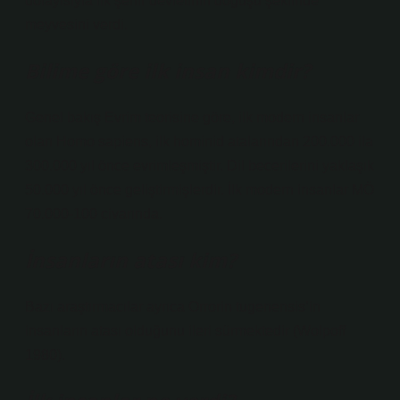
dolayısıyla ilk şehir devletinin doğuşu şeklinde
meyvesini verdi.
Bilime göre ilk insan kimdir?
Genel bakış Evrim teorisine göre, ilk modern insanlar
olan Homo sapiens, ilk hominid atalarından 200.000 ila
300.000 yıl önce evrimleşmiştir. Dil becerilerini yaklaşık
50.000 yıl önce geliştirmişlerdir. İlk modern insanlar MÖ
70.000-100 civarında.
İnsanların atası kim?
Bazı araştırmacılar ayrıca Orrorin tugenensis’in
insanların atası olduğunu ileri sürmektedir (Wolpoff
1980).