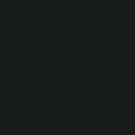
Dünyada ilk yaşam nerede
başladı?
En erken tahminler, yaşamın okyanusların
oluşumundan kısa bir süre sonra, 4,5 milyar yıl önce
ortaya çıktığını ileri sürmektedir. Dünya’daki yaşamın
en eski doğrudan kanıtı, 3,47 milyar yıllık Avustralya
tepe çört kayaçlarında biriken mikroorganizmaların
mikrofosilleridir.
Dünyadaki ilk insan yerleşimi
nerededir?
VI. M.Ö. binyılın ortasında Ubeyd dönemiyle başlayan
Güney Mezopotamya’da yerleşik yaşam süreci. IV.
M.Ö. binyılda Uruk yerleşimiyle kentsel bir dünyanın ve