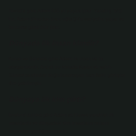
Tevrat’a göre Adem 930 yıl yaşadı (bkz. Yaratılış, 5/5).
Hz. Adem ölmeden önce oğlu Şit’e vasiyetini yapar ve
bir cuma günü ölür (bkz.
Dünyada ilk insan kimdir?
Kuran ve Sünnete göre Adem ilk insan ve ilk
peygamberdir. Ancak bu konuda Kuran ve sahih
Sünnet tarafından doğrulanamayan bazı farklı görüşler
dile getirilmiştir.
Dünyaya ilk kim çıktı?
İbrahimî dinlere göre Adem ve Havva yaratılan ilk
insanlardır ve dünyadaki tüm insanların onların
soyundan geldiğine inanılır.