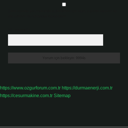
Daha sonraki yorumlarımda kullanılması için adım, e-posta adresim ve
site adresim bu tarayıcıya kaydedilsin.
10 - 4 kaçtır?
*
https://www.ozgurforum.com.tr
https://durmaenerji.com.tr
https://cesurmakine.com.tr
Sitemap