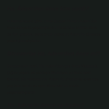
Hz. Âdem’den önce kim vardı?
Yorumlamalara göre, cinler (bazen Hinler) Adem’den
önce dünyada yaşamışlardır. Hatta bazı alimler daha
da ileri giderek, daha önce başka bir Adem’in dünyada
yaşadığını söylerler.
Dinozorlar Hz. Adem’den önce mi?
Dinozorların nesli, Hz. Adem’den çok önce Mezozoik
çağda yaşadı ve yaklaşık 66 milyon yıl önce nesli
tükendi. Bu nedenle Hz. Adem ile dinozorlar arasında
yaş farkı vardır ve aynı dönemde bir arada
yaşamamışlardır.
Hz. Adem’in ömrü ne kadar?