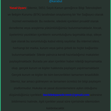
@karabul
Yasal Uyarı:
Sitemiz, 5651 Sayılı Kanun gereğince Bilgi Teknolojileri
ve İletişim Kurumu (BTK) tarafından onaylanmış bir Yer Sağlayıcı olarak
hizmet vermektedir. Bu nedenle, sitedeki içerikleri proaktif olarak
denetleme veya araştırma yükümlülüğümüz bulunmamaktadır. Ancak,
üyelerimiz yazdıkları içeriklerin sorumluluğunu taşımakta olup, siteye
üye olarak bu sorumluluğu kabul etmiş sayılırlar. Bu internet sitesi,
herhangi bir marka, kurum veya şahıs şirketi ile hiçbir bağlantısı
bulunmamaktadır. Sitede yalnızca kendi hazırladığımız makaleler
paylaşılmaktadır. Burada yer alan içerikler haber niteliği taşımamakta
olup, gerçek kurum ve kişiler hakkında paylaşım yapılmamaktadır.
Gerçek kurum ve kişiler ile isim benzerlikleri tamamen tesadüfidir.
Sitemiz, kar amacı gütmeyen ve tamamen ücretsiz bir bilgi paylaşım
platformudur. Hukuka ve yasal düzenlemelere aykırı olduğunu
düşündüğünüz içerikleri,
backlinkpanelicomtr@gmail.com
adresine
bildirmeniz halinde, ilgili içerikler yasal süre içerisinde sitemizden
kaldırılacaktır.