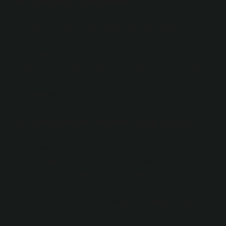
İlk insanlar ne yerdi?
İnsanların ilk ataları, tıpkı günümüz şempanzeleri gibi
ormanlarda yaşıyor ve ağaçlar, çalılar, çimen yaprakları
ve meyvelerle besleniyorlardı. Ancak bilim insanları, bu
durumun 3,5 milyon yıl önce Australopithecus afarensis
ve Kenyanthropus platyops adlı iki türde değiştiğini
gözlemlediler.
En eski insan iskeleti kaç yıllık?
Lucy (katalog numarası: AL 288-1), 1974 yılında
Fransız Maurice Taieb ve Amerikalı paleontolog Donald
Johanson’dan oluşan ekip tarafından Doğu Afrika’daki
Etiyopya’nın Hadar bölgesinde bulunan yaklaşık 3,2
milyon yıllık ve 105 cm boyunda bir Australopithecus.
Afarensis fosili.