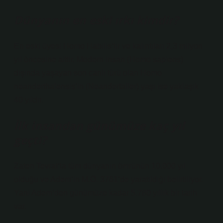
Dünyanın en eski ırkı kimdir?
En eski üyesi Homo Habilis’tir ve kalıntıları 2,3 milyon
yıl öncesine aittir. Modern insan (Homo sapiens)
dışında yaşayan son canlı türü olan Homo
neanderthalensis’in (Neandertaller) yaşı ise yaklaşık
40 yıldır.
İlk insandan günümüze kaç yıl
geçti?
Zaten Tevrat’ta tüm dünyanın ömrünün 10.000 yıl
olduğu ve Adem’in M.Ö. 3761’de yaratıldığı belirtiliyor.
Yani Adem’den günümüze kadar 5.780 yıllık bir tarih
var.