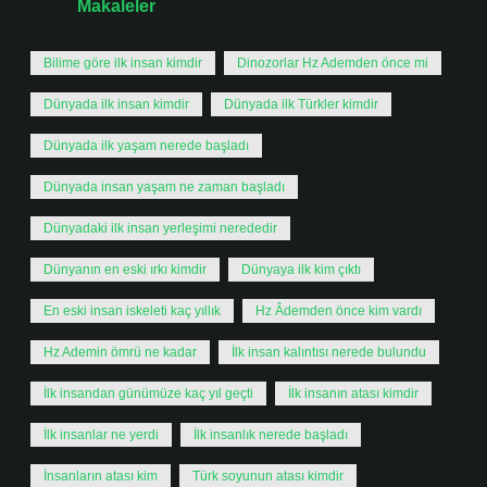
Tarih:
Makaleler
Bilime göre ilk insan kimdir
Dinozorlar Hz Ademden önce mi
Dünyada ilk insan kimdir
Dünyada ilk Türkler kimdir
Dünyada ilk yaşam nerede başladı
Dünyada insan yaşam ne zaman başladı
Dünyadaki ilk insan yerleşimi nerededir
Dünyanın en eski ırkı kimdir
Dünyaya ilk kim çıktı
En eski insan iskeleti kaç yıllık
Hz Âdemden önce kim vardı
Hz Ademin ömrü ne kadar
İlk insan kalıntısı nerede bulundu
İlk insandan günümüze kaç yıl geçti
İlk insanın atası kimdir
İlk insanlar ne yerdi
İlk insanlık nerede başladı
İnsanların atası kim
Türk soyunun atası kimdir