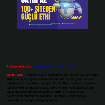
Reklam ve İletişim:
Skype: live:.cid.575569c608265c69
Yasal Uyarı:
Bu internet sitesi, herhangi bir marka, kurum veya şahıs
şirketi ile hiçbir bağlantısı bulunmamaktadır. Sitede yalnızca kendi
hazırladığımız makaleler paylaşılmaktadır. Burada yer alan içerikler
haber niteliği taşımamakta olup, gerçek kurum ve kişiler hakkında
paylaşım yapılmamaktadır. Gerçek kurum ve kişiler ile isim
benzerlikleri tamamen tesadüfidir. Sitemizdeki bilgiler taslak
halindedir ve tavsiye niteliği taşımazlar.