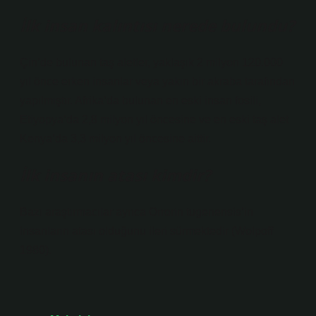
İlk insan kalıntısı nerede bulundu?
Çin’de bulunan taş aletler, yaklaşık 2 milyon 120.000
yıl önce erken insanlar veya yakın bir akraba tarafından
yapılmıştır. Afrika’da bulunan en eski insan fosili,
Etiyopya’da 2,8 milyon yıl öncesine ve en eski taş alet
Kenya’da 3,3 milyon yıl öncesine aittir.
İlk insanın atası kimdir?
Bazı araştırmacılar ayrıca Orrorin tugenensis’in
insanların atası olduğunu ileri sürmektedir (Wolpoff
1980).