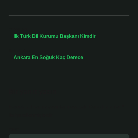
Önceki Yazı
Ilk Türk Dil Kurumu Başkanı Kimdir
Sonraki Yazı
Ankara En Soğuk Kaç Derece
Bir yanıt yazın
E-posta adresiniz yayınlanmayacak.
Gerekli alanlar
*
ile işaretlenmişlerdir
Yorum