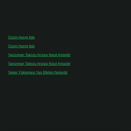
Son yorumlar
Üzüm Hangi Ilde
için
admin
Üzüm Hangi Ilde
için
Rabia
Şanzıman Takozu Arızası Nasıl Anlaşilir
için
admin
Şanzıman Takozu Arızası Nasıl Anlaşilir
için
Rüveyda
Şeker Yüklemesi Yan Etkileri Nelerdir
için
admin