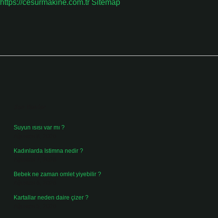
https://cesurmakine.com.tr
Sitemap
Sidebar
Son Yazılar
Suyun ısısı var mı ?
Ağustos 8, 2026
Kadınlarda Istimna nedir ?
Ağustos 7, 2026
Bebek ne zaman omlet yiyebilir ?
Ağustos 6, 2026
Kartallar neden daire çizer ?
Ağustos 5, 2026