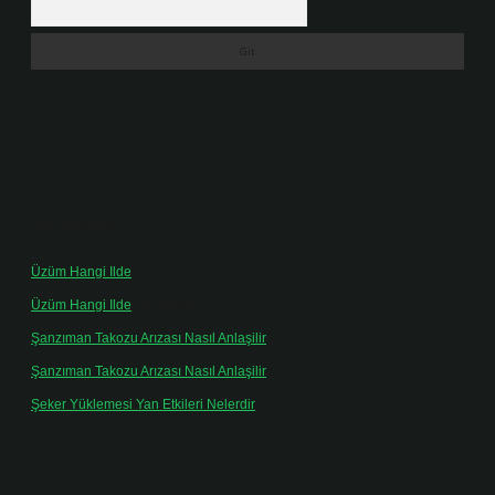
Son yorumlar
Üzüm Hangi Ilde
için
admin
Üzüm Hangi Ilde
için
Rabia
Şanzıman Takozu Arızası Nasıl Anlaşilir
için
admin
Şanzıman Takozu Arızası Nasıl Anlaşilir
için
Rüveyda
Şeker Yüklemesi Yan Etkileri Nelerdir
için
admin