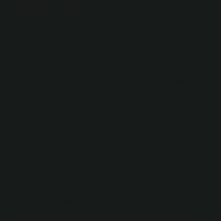
Kız İstemeye Giderken Ne Yapılır?
Edebiyatın Işığında Gelenek ve
Duygu
Bir kelime, bir bakış ya da bir jest, insanlık tarihindeki
en anlamlı anların mihenk taşları olabilir. Edebiyat, tam
da bu noktada, insanların derin duygularını, toplumsal
ritüellerini ve kültürel bağlamlarını aktarmada en güçlü
araçlardan biridir. Kız istemek gibi, toplumsal bir
gelenek olarak yüklenen anlamlar ve ritüeller de
edebiyatın derinliklerinde keşfedilebilir. Bir yazar, bu
geleneklerin ardındaki duyguları, karakterlerin içsel
çatışmalarını ve toplumun onlara yüklediği anlamları bir
araya getirerek, söz konusu anı bir dönüştürme aracına
dönüştürebilir. Peki, kız istemek yalnızca bir gelenek
mi, yoksa duyguların, kelimelerin ve ritüellerin iç içe
geçtiği bir an mı? Gelin, bu soruya birlikte edebiyatın