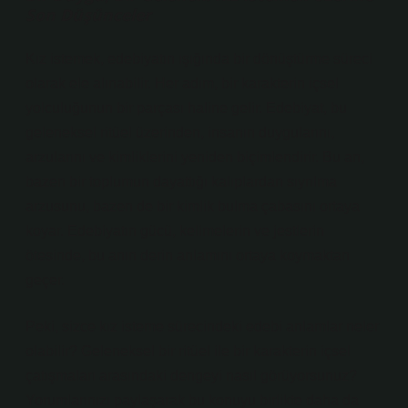
Son Düşünceler
Kız istemek, edebiyatın ışığında bir dönüştürme süreci
olarak ele alınabilir. Her adım, bir karakterin içsel
yolculuğunun bir parçası haline gelir. Edebiyat, bu
geleneksel ritüel üzerinden, insanın duygularını,
arzularını ve kimliklerini yeniden biçimlendirir. Bu an,
bazen bir toplumun dayattığı kalıplardan sıyrılma
arzusunu, bazen de bir kimlik bulma çabasını ortaya
koyar. Edebiyatın gücü, kelimelerin ve jestlerin
ötesinde, bu anın derin anlamını ortaya koymaktan
geçer.
Peki, sizce kız isteme sürecindeki edebi anlamlar neler
olabilir? Geleneksel bir ritüel ile bir karakterin içsel
çatışmaları arasındaki dengeyi nasıl görüyorsunuz?
Yorumlarınızı paylaşarak bu konuyu birlikte daha da