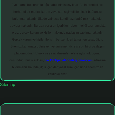
üye olarak bu sorumluluğu kabul etmiş sayılırlar. Bu internet sitesi,
herhangi bir marka, kurum veya şahıs şirketi ile hiçbir bağlantısı
bulunmamaktadır. Sitede yalnızca kendi hazırladığımız makaleler
paylaşılmaktadır. Burada yer alan içerikler haber niteliği taşımamakta
olup, gerçek kurum ve kişiler hakkında paylaşım yapılmamaktadır.
Gerçek kurum ve kişiler ile isim benzerlikleri tamamen tesadüfidir.
Sitemiz, kar amacı gütmeyen ve tamamen ücretsiz bir bilgi paylaşım
platformudur. Hukuka ve yasal düzenlemelere aykırı olduğunu
düşündüğünüz içerikleri,
backlinkpanelicomtr@gmail.com
adresine
bildirmeniz halinde, ilgili içerikler yasal süre içerisinde sitemizden
kaldırılacaktır.
Sitemap
et