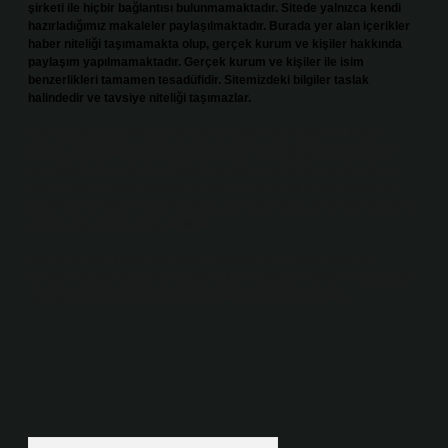
şirketi ile hiçbir bağlantısı bulunmamaktadır. Sitede yalnızca kendi
hazırladığımız makaleler paylaşılmaktadır. Burada yer alan içerikler
haber niteliği taşımamakta olup, gerçek kurum ve kişiler hakkında
paylaşım yapılmamaktadır. Gerçek kurum ve kişiler ile isim
benzerlikleri tamamen tesadüfidir. Sitemizdeki bilgiler taslak
halindedir ve tavsiye niteliği taşımazlar.
Sitemiz, 5651 Sayılı Kanun gereğince Bilgi Teknolojileri ve İletişim
Kurumu (BTK) tarafından onaylanmış bir Yer Sağlayıcı olarak hizmet
vermektedir. Bu nedenle, sitedeki içerikleri proaktif olarak denetleme
veya araştırma yükümlülüğümüz bulunmamaktadır. Ancak, üyelerimiz
yazdıkları içeriklerin sorumluluğunu taşımakta olup, siteye üye olarak bu
sorumluluğu kabul etmiş sayılırlar.
Hukuka ve yasal düzenlemelere aykırı olduğunu düşündüğünüz
içerikleri,
backlinkpanelicomtr@gmail.com
adresine bildirmeniz halinde,
ilgili içerikler yasal süre içerisinde sitemizden kaldırılacaktır.
Arama