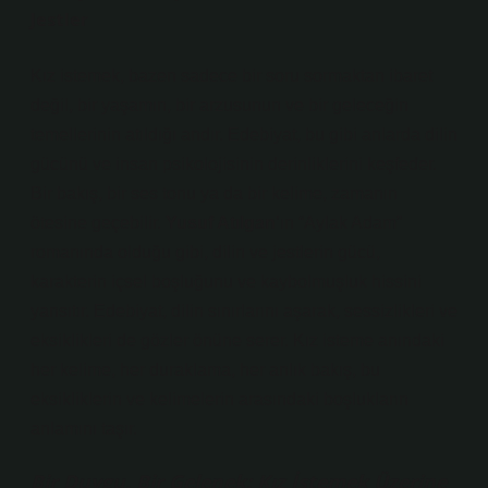
Jestler
Kız istemek, bazen sadece bir soru sormaktan ibaret
değil, bir yaşamın, bir arzusunun ve bir geleceğin
temellerinin atıldığı andır. Edebiyat, bu gibi anlarda dilin
gücünü ve insan psikolojisinin derinliklerini keşfeder.
Bir bakış, bir ses tonu ya da bir kelime, zamanın
ötesine geçebilir.
Yusuf Atılgan
’ın
“Aylak Adam”
romanında olduğu gibi, dilin ve jestlerin gücü,
karakterin içsel boşluğunu ve kaybolmuşluk hissini
yansıtır. Edebiyat, dilin sınırlarını aşarak, sessizlikleri ve
eksiklikleri de gözler önüne serer. Kız isteme anındaki
her kelime, her duraklama, her anlık bakış, bu
eksikliklerin ve kelimelerin arasındaki boşlukların
anlamını taşır.
Bir Duygu, Bir Gelenek: Kız İstemek Üzerine