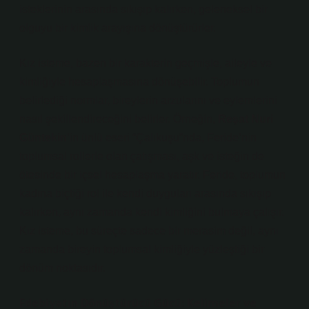
isteklerinin arasında sıkışıp kalırken, geleneksel bir
olguyu bir kimlik arayışına dönüştürürler.
Kız isteme, bazen bir karakterin geçmişle, aileyle ve
kimliğiyle hesaplaşmasına dönüşebilir. Toplumun
belirlediği normlar, bireylerin arzularını ve eylemlerini
nasıl şekillendireceğini belirler. Örneğin,
Reşat Nuri
Güntekin
’in ünlü eseri
“Çalıkuşu”
nda, Feride’nin
toplumsal rollerle olan çatışması, aşk ve isteğin de
ötesinde bir içsel hesaplaşma yaratır. Feride, toplumun
kadına biçtiği rol ile kendi duyguları arasında sıkışıp
kalırken, aynı zamanda kendi kimliğini bulmaya çalışır.
Kız isteme, bu süreçte sadece bir merasim değil, aynı
zamanda bireyin toplumsal kimliğiyle yüzleştiği bir
dönüm noktasıdır.
Edebiyatın Dönüştürücü Gücü: Kelimeler ve