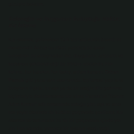
gücüyle bakalım.
Geleneğin ve Duygunun Buluştuğu Nokta:
Kız İsteme
Kız istemek, geleneksel Türk toplumlarında önemli bir
merasimdir. Ancak bu ritüel, yalnızca bir aileyi
birleştiren bir anlaşmadan öte, duyguların, arzuların ve
toplumun şekillendirdiği bir dönüm noktasıdır. Her
kelime, her hareket, her bakış, anlam kazanır.
Orhan
Pamuk
gibi yazarların eserlerinde, toplumsal yapılarla
bireylerin ilişkisi, bir aşk ya da bir isteğin dile getirilme
biçimleriyle derinlemesine ele alınır. Pamuk’un
“Benim
Adım Kırmızı”
adlı romanında olduğu gibi, aşk ve arzu
her şeyin ötesinde bir kültürel çerçevede şekillenir. Kız
istemek de tam olarak bu tür bir çerçevenin içinde yer
alır. Her adımda, yalnızca bir insanın isteği değil,