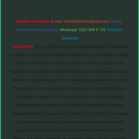
Reklam ve İletişim:
E-mail:
backlinkpaneli@gmail.com
Teams:
forumhizmeti@gmail.com
Whatsapp: 0262 606 0 726
Telegram:
@karabul
Yasal Uyarı:
Sitemiz, 5651 Sayılı Kanun gereğince Bilgi Teknolojileri
ve İletişim Kurumu (BTK) tarafından onaylanmış bir Yer Sağlayıcı olarak
hizmet vermektedir. Bu nedenle, sitedeki içerikleri proaktif olarak
denetleme veya araştırma yükümlülüğümüz bulunmamaktadır. Ancak,
üyelerimiz yazdıkları içeriklerin sorumluluğunu taşımakta olup, siteye
üye olarak bu sorumluluğu kabul etmiş sayılırlar. Bu internet sitesi,
herhangi bir marka, kurum veya şahıs şirketi ile hiçbir bağlantısı
bulunmamaktadır. Sitede yalnızca kendi hazırladığımız makaleler
paylaşılmaktadır. Burada yer alan içerikler haber niteliği taşımamakta
olup, gerçek kurum ve kişiler hakkında paylaşım yapılmamaktadır.
Gerçek kurum ve kişiler ile isim benzerlikleri tamamen tesadüfidir.
Sitemiz, kar amacı gütmeyen ve tamamen ücretsiz bir bilgi paylaşım