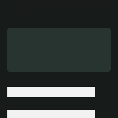
E-posta adresiniz yayınlanmayacak.
Gerekli alanlar
*
ile işaretlenmişlerdir
Yorum
İsim*
E-Posta*