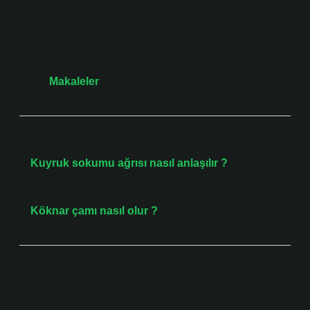
derinlemesine keşfedebiliriz.
Tarih:
Makaleler
Önceki Yazı
Kuyruk sokumu ağrısı nasıl anlaşılır ?
Sonraki Yazı
Köknar çamı nasıl olur ?
Bir yanıt yazın