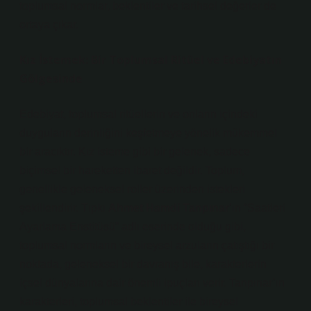
toplumsal normlar, beklentiler ve tarihsel değerler de
ortaya çıkar.
Kız İstemek: Bir Toplumsal Ritüel ve Edebiyatın
Gölgesinde
Edebiyat, toplumsal ritüellerin ve onların içindeki
duyguların derinliğini keşfetmeye yönelik mükemmel
bir aracıktır. Kız isteme gibi bir gelenek, sadece
biçimsel bir hareketten ibaret değildir. Toplum,
genellikle geleneksel roller üzerinden istekleri
şekillendirir. Tıpkı
Ahmet Hamdi Tanpınar
’ın
“Saatleri
Ayarlama Enstitüsü”
adlı eserinde olduğu gibi,
toplumsal normların ve bireysel arzuların çatıştığı bir
noktada, geleneksel bir davranış bile, karakterlerin
içsel dünyalarına dair önemli ipuçları verir. Tanpınar’ın
karakterleri, toplumsal beklentiler ile bireysel