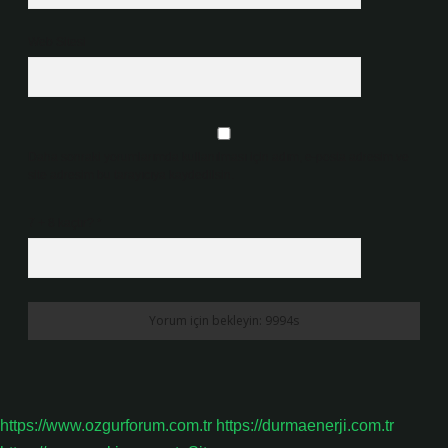
Web Sitesi
Daha sonraki yorumlarımda kullanılması için adım, e-posta adresim ve
site adresim bu tarayıcıya kaydedilsin.
7 + 8 kaçtır?
*
https://www.ozgurforum.com.tr
https://durmaenerji.com.tr