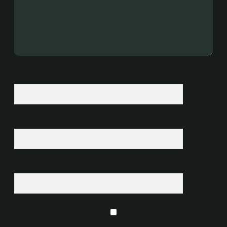
İsim*
E-Posta*
Web Sitesi
Daha sonraki yorumlarımda kullanılması için adım, e-posta adresim ve