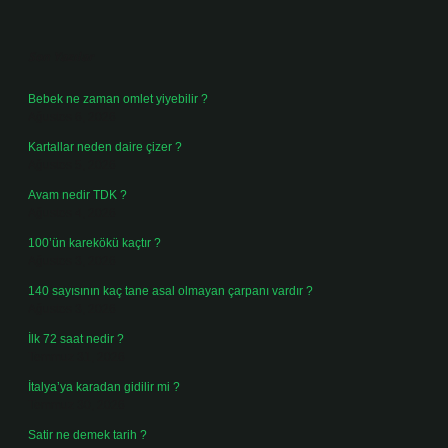
Sidebar
Son Yazılar
Bebek ne zaman omlet yiyebilir ?
Ağustos 6, 2026
Kartallar neden daire çizer ?
Ağustos 5, 2026
Avam nedir TDK ?
Ağustos 4, 2026
100’ün karekökü kaçtır ?
Ağustos 3, 2026
140 sayısının kaç tane asal olmayan çarpanı vardır ?
Ağustos 3, 2026
İlk 72 saat nedir ?
Temmuz 31, 2026
İtalya’ya karadan gidilir mi ?
Temmuz 30, 2026
Satir ne demek tarih ?