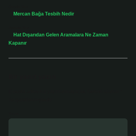
Önceki Yazı
Mercan Bağa Tesbih Nedir
Sonraki Yazı
Hat Dışarıdan Gelen Aramalara Ne Zaman
Kapanır
Bir yanıt yazın
E-posta adresiniz yayınlanmayacak.
Gerekli alanlar
*
ile işaretlenmişlerdir
Yorum