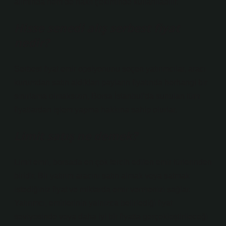
alımında hem de nakit çekiminde kullanılabilir.
Hisse senedi alış serbest fiyat
nedir?
Serbest fiyat emir opsiyonunu seçen yatırımcılar, aracı
kurumdan satın aldıkları payların fiyatında herhangi bir
sınırlama olmaksızın, Borsa İstanbul’da sunulan tüm
fiyatlardan işlem yapma hakkına sahip olurlar.
Limit satış ne demek?
Limit emri, borsada en çok tercih edilen emir türlerinden
biridir. Bir yatırım aracını satın almak veya satmak
istediğiniz fiyat ve miktarda emir vermenizi sağlar.
Yatırımcı, emirlerinin yalnızca belirlediği fiyat
seviyesinde veya daha iyi bir fiyatta gerçekleştirileceği