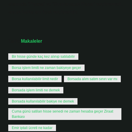
alanında “Piyasa” ve “Sınırlanacak Pazar” seçilmemeli,
ancak halka arz fiyatı seçilmelidir.
Tarih:
Makaleler
Bir hisse günde kaç kez alınıp satılabilir
Borsa işlem limiti ne zaman bakiyeye geçer
Borsa kullanılabilir limit nedir
Borsada alım satım sınırı var mı
Borsada işlem limiti ne demek
Borsada kullanılabilir bakiye ne demek
Cuma günü satilan hisse senedi ne zaman hesaba geçer Ziraat
Bankası
Emir iptali ücreti ne kadar