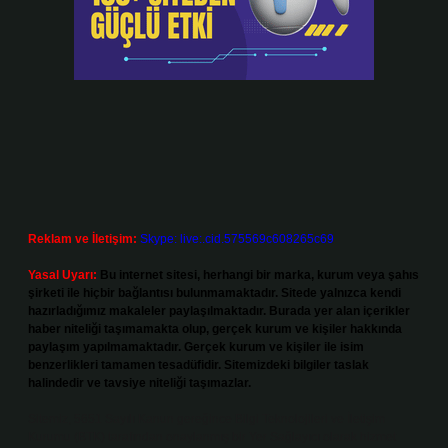
Reklam ve İletişim:
Skype: live:.cid.575569c608265c69
Yasal Uyarı:
Bu internet sitesi, herhangi bir marka, kurum veya şahıs
şirketi ile hiçbir bağlantısı bulunmamaktadır. Sitede yalnızca kendi
hazırladığımız makaleler paylaşılmaktadır. Burada yer alan içerikler
haber niteliği taşımamakta olup, gerçek kurum ve kişiler hakkında
paylaşım yapılmamaktadır. Gerçek kurum ve kişiler ile isim
benzerlikleri tamamen tesadüfidir. Sitemizdeki bilgiler taslak
halindedir ve tavsiye niteliği taşımazlar.
Sitemiz, 5651 Sayılı Kanun gereğince Bilgi Teknolojileri ve İletişim
Kurumu (BTK) tarafından onaylanmış bir Yer Sağlayıcı olarak hizmet