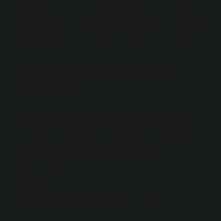
onaylanmayacağı anlamına gelmektedir. Bazı kartların
özelliklerine ve kullanıcı tarafından verilen izinlere bağlı
olarak limit aşılmış olsa bile kart satın alma işlemini
onaylayabilir.
Bir hisse günde kaç kez alınıp
satılabilir?
Aynı gün içerisinde en fazla 100 adet satabilirsiniz. 3-
Seans başlangıcında hesabınızda 0 adet XYZ ürünü
bulunmaktadır. Gün içerisinde 100 adet satın aldınız ve
ikinci seansta 5 adetini satmaya çalıştınız.
Satamazsınız.
Tavan yapacak hisse nasıl
bulunur?