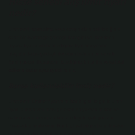
Hisse senedi alış limit fiyatı
nedir?
Limit emri, satın alma veya satışın sizin belirlediğiniz
sabit bir fiyattan gerçekleştirileceğini ve işlemlerin
piyasa fiyatı sizin belirlediğiniz fiyat seviyesine
ulaştığında gerçekleştirileceğini belirten bir emirdir.
Emrin geçerlilik süresini istediğiniz bir tarihe veya iptal
edilene kadar ayarlayabilirsiniz.
Borsa kullanılabilir limit nedir?
Limit emri: Emirler fiyat ve miktar bilgisi ile girilir. Limit
fiyatı, alımda verilmesi gereken en yüksek miktarı ve
satımda verilmesi gereken en düşük fiyatı gösterir.
Piyasadan limite emir: Bunlar, fiyat bilgisi belirtilmeden
sadece miktar bilgisi ile girilen emirlerdir.