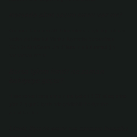
Borsada alım satım sınırı var mı?
Konunun tamamen ABD düzenlemeleriyle ilgili olması
nedeniyle İstanbul Menkul Kıymetler Borsası’nda
“Günlük Alım/Satım Limiti” kuralının bulunmadığını
hatırlatmak isteriz.
Borsa işlem limiti ne zaman
bakiyeye geçer?
Hisse senedi satışlarınızın maliyetleri BIST süreçlerine
göre 2 iş günü içerisinde çekilebilir bakiyenize
yansıtılacaktır.
Limit fiyatlı emir ne zaman hesaba