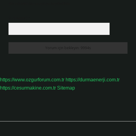
site adresim bu tarayıcıya kaydedilsin.
9 - 5 kaçtır?
*
https://www.ozgurforum.com.tr
https://durmaenerji.com.tr
https://cesurmakine.com.tr
Sitemap