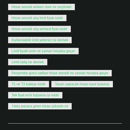
Hisse senedi alırken süre ne seçilmeli
Hisse senedi alış limit fiyatı nedir
Hisse senedi alış serbest fiyat nedir
Kullanılabilir limit yetersiz ne demek
Limit fiyatlı emir ne zaman hesaba geçer
Limit satış ne demek
Perşembe günü satilan hisse senedi ne zaman hesaba geçer
T1 ve T2 bakiye nedir
Tavan yapacak hisse nasıl bulunur
Tek fiyat emir toplama iyi midir
Yıldız pazara giren hisse yükselir mi