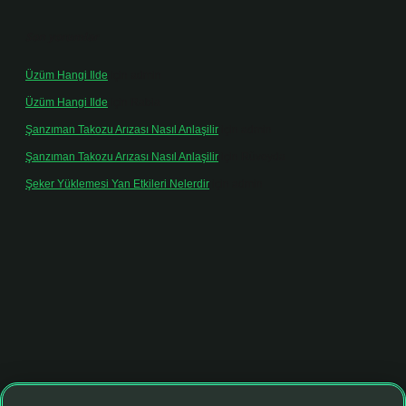
Son yorumlar
Üzüm Hangi Ilde
için
admin
Üzüm Hangi Ilde
için
Rabia
Şanzıman Takozu Arızası Nasıl Anlaşilir
için
admin
Şanzıman Takozu Arızası Nasıl Anlaşilir
için
Rüveyda
Şeker Yüklemesi Yan Etkileri Nelerdir
için
admin
tonbet giriş adresi
tulipbett.net