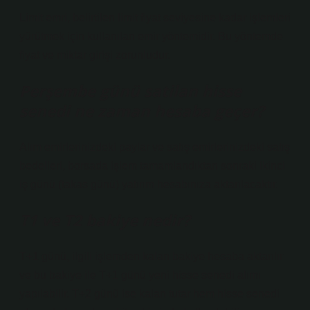
Limit emri, belirtilen limit fiyat seviyesine kadar işlemleri
yürütmek için kullanılan emir yöntemidir. Bu yöntemde
fiyat ve miktar girişi zorunludur.
Perşembe günü satilan hisse
senedi ne zaman hesaba geçer?
Alım emirlerinizdeki paylar ve satış emirlerinizdeki satış
bedelleri, borsada işlem tamamlandıktan sonraki ikinci
iş günü (takas günü) yatırım hesabınıza aktarılacaktır.
T1 ve T2 bakiye nedir?
T+1 günü, ilgili işlemden kalan bakiye hesaba aktarılır
ve bu bakiye ile T+1 günü yeni hisse senedi alımı
yapılabilir. T+2 günü ise kalan tutar hem hisse senedi