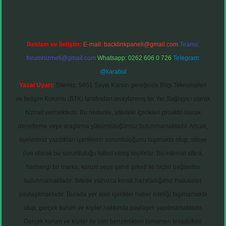
Reklam ve İletişim:
E-mail:
backlinkpaneli@gmail.com
Teams:
forumhizmeti@gmail.com
Whatsapp: 0262 606 0 726
Telegram:
@karabul
Yasal Uyarı:
Sitemiz, 5651 Sayılı Kanun gereğince Bilgi Teknolojileri
ve İletişim Kurumu (BTK) tarafından onaylanmış bir Yer Sağlayıcı olarak
hizmet vermektedir. Bu nedenle, sitedeki içerikleri proaktif olarak
denetleme veya araştırma yükümlülüğümüz bulunmamaktadır. Ancak,
üyelerimiz yazdıkları içeriklerin sorumluluğunu taşımakta olup, siteye
üye olarak bu sorumluluğu kabul etmiş sayılırlar. Bu internet sitesi,
herhangi bir marka, kurum veya şahıs şirketi ile hiçbir bağlantısı
bulunmamaktadır. Sitede yalnızca kendi hazırladığımız makaleler
paylaşılmaktadır. Burada yer alan içerikler haber niteliği taşımamakta
olup, gerçek kurum ve kişiler hakkında paylaşım yapılmamaktadır.
Gerçek kurum ve kişiler ile isim benzerlikleri tamamen tesadüfidir.