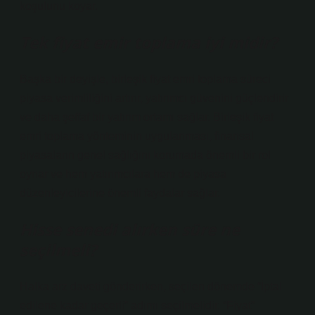
koşulunu koyar.
Tek fiyat emir toplama iyi midir?
Başka bir deyişle, birleşik fiyat emri toplama süreci
piyasa verimliliğini artırır, yatırımcı güvenini güçlendirir
ve daha şeffaf bir yatırım ortamı sağlar. Birleşik fiyat
emri toplama yönteminin uygulanması, finansal
piyasaların genel sağlığını korumada önemli bir rol
oynar ve hem yatırımcılara hem de piyasa
düzenleyicilerine önemli faydalar sağlar.
Hisse senedi alırken süre ne
seçilmeli?
Halka arz daveti gönderirken, seçilen dönemde “İptal
edilene kadar geçerli” adımı seçilmelidir. “Fiyat”