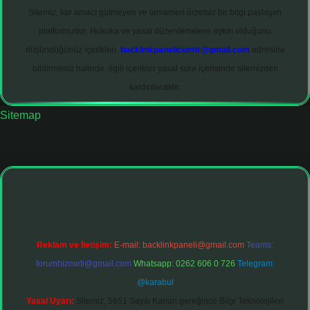
Sitemiz, kar amacı gütmeyen ve tamamen ücretsiz bir bilgi paylaşım
platformudur. Hukuka ve yasal düzenlemelere aykırı olduğunu
düşündüğünüz içerikleri,
backlinkpanelicomtr@gmail.com
adresine
bildirmeniz halinde, ilgili içerikler yasal süre içerisinde sitemizden
kaldırılacaktır.
Sitemap
tonbet giriş adresi
tulipbett.net
Reklam ve İletişim:
E-mail:
backlinkpaneli@gmail.com
Teams:
forumhizmeti@gmail.com
Whatsapp: 0262 606 0 726
Telegram:
@karabul
Yasal Uyarı:
Sitemiz, 5651 Sayılı Kanun gereğince Bilgi Teknolojileri