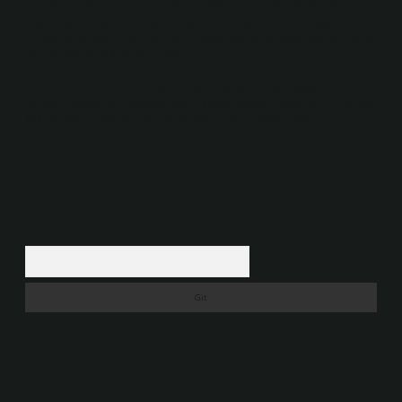
vermektedir. Bu nedenle, sitedeki içerikleri proaktif olarak denetleme
veya araştırma yükümlülüğümüz bulunmamaktadır. Ancak, üyelerimiz
yazdıkları içeriklerin sorumluluğunu taşımakta olup, siteye üye olarak bu
sorumluluğu kabul etmiş sayılırlar.
Hukuka ve yasal düzenlemelere aykırı olduğunu düşündüğünüz
içerikleri,
backlinkpanelicomtr@gmail.com
adresine bildirmeniz halinde,
ilgili içerikler yasal süre içerisinde sitemizden kaldırılacaktır.
Arama