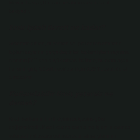
Mevcut bakiye; Bu, cari hesabınızdaki mevcut
bakiyedir.
Emir iptali ücreti ne kadar?
Sistemde girilen, düzeltilen ve iptal edilen emirlerin
toplam sayısının gerçekleştirilen toplam işlem sayısına
oranının [5:1]’den büyük olması halinde; bu oranı aşan
her emir girişi/düzeltmesi/iptali için 0,25 TL sabit ücret
alınacaktır.
Kullanılabilir limit yetersiz ne
demek?
Kredi kartlarının limiti kişinin bütçesine göre
değişmektedir. Kredi kartına satın alma işlemi sırasında
yetersiz limit uyarısı gelmesi satın alma işleminin