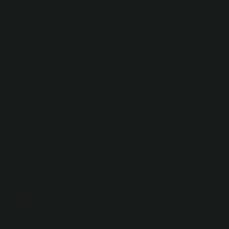
geçer?
İşlemlerinizde limit fiyat emirleri kullandığınızda, yatırım
aracının belirttiğiniz değere ulaşıp ulaşmadığını
izlemenize gerek kalmaz. Piyasa fiyatı belirttiğiniz
miktara ulaştığında emriniz otomatik olarak işlenir.
Cuma günü satilan hisse senedi ne
zaman hesaba geçer Ziraat
Bankası?
Hisse senedini sattığınızda kalan tutar 2 gün sonra
(T+2) yatırım hesabınıza aktarılacaktır.
Borsada kullanılabilir bakiye ne
demek?