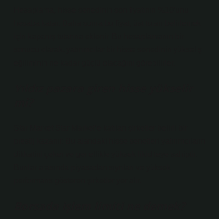
Hesaplama, hisse senedinin son fiyatının %10’unu
hesaba katar. Daha sonra bu fiyat, üst tutarı belirlemek
için kapanış tutarına eklenir. Bu hesaplamanın bir
sonucu olarak, yatırımcılar bir hisse senedinin yükseliş
eğiliminin ne kadar güçlü olacağını görebilirler.
Yıldız pazara giren hisse yükselir
mi?
Star Market Star Market’e katılan şirketler belirli bir
prestij kazanır. Bu alandaki hisse senetleri yatırımcıların
dikkatini çeker ve genellikle yüksek likiditeye sahiptir.
Bunlar arasında piyasadan sıyrılan ve yüksek
performans gösteren şirketler yer alır.
Borsada işlem limiti ne demek?