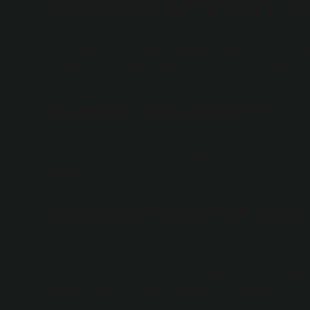
Tekstil Levent N
Livert Nedir? Livert, kumaş dokuma makinelerinde iplik
ve mühendislik alanlarında Levent olarak da bilinir.
Kumaş lotu nedir?
Ton farkı, aynı rengin farklı zamanlarda kumaşlara u
arasında Kazan farkı olarak bilinir.
Çözgü levendi ne dem
Dokuma hazırlığının bir parçası olan çözgü hazırlama 
emrine göre ipliklerin leventlere aktarılmasıdır. Levent
tarafından ayrı ayrı geliştirilen metal parçalardır.