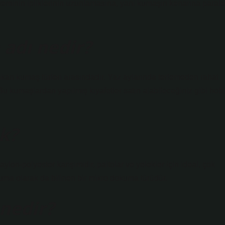
teminin ipliklerinin uzunlamasına, yani kumaşın kenarına parale
adı nedir?
çıkan kumaş türleri arasındadır. Yaz aylarında terlemeden rahat
 Bu kumaşlardan yapılmış kıyafetler satın alabileceğiniz gibi hobi
k?
lon-polyester karışımıdır, paltolar ve yelekler için ideal, çok
uma olarak da bilinen bir mikro dokuma türüdür.
nedir?