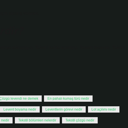
in sipariş vermek.
rdir?
rbiye teknolojisi. Tekstil kalite kontrolü. Tekstil tasarımı. Tekstil
Çözgü levendi ne demek
En pahalı kumaş türü nedir
Levent boyama nedir
Leventlerin görevi nedir
Lot açılımı nedir
 nedir
Tekstil bölümleri nelerdir
Tekstil çözgü nedir