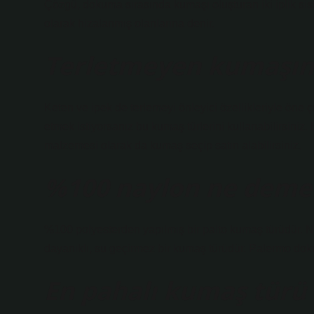
Çözgü, dokuma sırasında kumaşı oluşturan iki iplik sis
olarak hizalanmış olanlarına denir.
Terletmeyen kumaşın 
Keten ve ipek de terlemeyi önleyici özellikleriyle öne 
etmek istiyorsanız bu kumaş türlerini kullanabilirsiniz.
malzemesi olarak da kumaş seçip satın alabilirsiniz.
%100 naylon ne deme
%100 polyesterden yapılmış bir palto kumaş türüdür. Nay
dayanıklı, su geçirmez bir kumaş türüdür. Palermo dok
En pahalı kumaş türü 