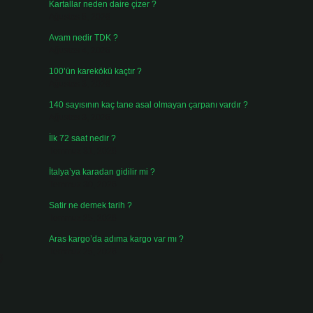
Kartallar neden daire çizer ?
Ağustos 5, 2026
Avam nedir TDK ?
Ağustos 4, 2026
100’ün karekökü kaçtır ?
Ağustos 3, 2026
140 sayısının kaç tane asal olmayan çarpanı vardır ?
Ağustos 3, 2026
İlk 72 saat nedir ?
Temmuz 31, 2026
İtalya’ya karadan gidilir mi ?
Temmuz 30, 2026
Satir ne demek tarih ?
Temmuz 25, 2026
Aras kargo’da adıma kargo var mı ?
Temmuz 25, 2026
ş