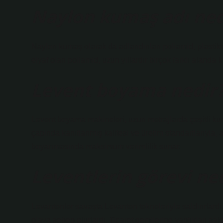
Naylon kumaş adı ned
Naylon kumaş olarak da adlandırılan poliamid, plastikte
elyaf olan poliamid, uzun yıllardır birçok farklı alanda k
Levent boyama nedir
Levent boyama makineleri, uzun metrajlarda çeşitli 
çapında kanıtlanmış kalitesi ve üretim standartlarıyla
boyanmasında maksimum verimlilik sunar.
Leventlerin görevi ne
Levantenler savaşta Levanten tekneleriyle saldırırlard
olaya sebep olurlardı. Ticaret gemilerine yaptıkları sal