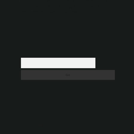
düşündüğünüz içerikleri,
backlinkpanelicomtr@gmail.com
adresine bildirmeniz halinde, ilgili içerikler yasal süre
içerisinde sitemizden kaldırılacaktır.
e
Arama
Son yorumlar