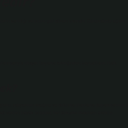
edir?
lerin sarıldığı ve bobin gibi dönen kısımdır. Günümüzde eğitim
ygulanmasıyla oluşan boyama tekniğinden kaynaklanır. Halk
ek?
işlemi; müşterinin isteğine ve dokuma planlama departmanının i
 adı verilen büyük bobinler, her dokuma makinesi üreticisi