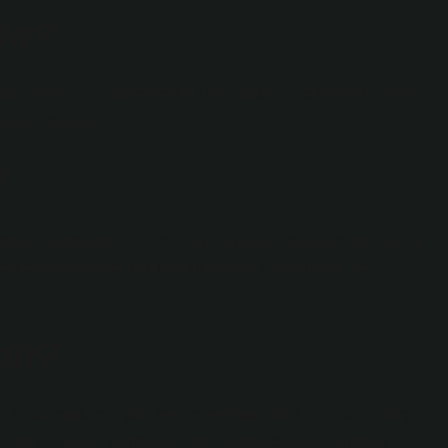
ir?
n yapılmış bir malzemedir. 1930’larda icat edilen ilk sentetik
ullanılmaktadır.
?
kumaşların boyanmasına olanak sağlayan makinelerdir. Dünya
, açık ende örme ve dokuma kumaşların ağartılması ve
dir?
ı. Donanmada çalışan denizciler maaş alırdı. Korsanlar birçok
dırılar ve kıyıları yağmalamaları Levent terimine olumsuz bir