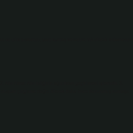
ran iki iplik sistemini, yani kumaş kenarına dik olarak enlemesin
2. Atkı Atma: Atkı ipliğinin ağızlıktan geçirilmesi işlemidir. 3.
aş oluşum çizgisine doğru itilerek daha önce dokunmuş kumaşa