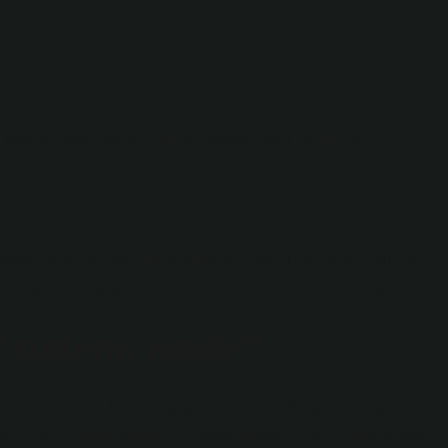
kura ile dağıtmak”tır. Forex piyasasında 1 lot 100’dür.
antlar şeklinde görülen düzensizlik. Bunun nedenleri kumaş
lite kusurları ve boyama ve apreleme sürecindeki sorunlar olabilir.
sistemi nedir?
kalite sistemidir. 1 nokta hatası: 7,5 cm ve daha küçük hatalar, • 2
 15-22,5 cm arası hatalar, • 4 nokta hatası: 22,5 cm’den büyük