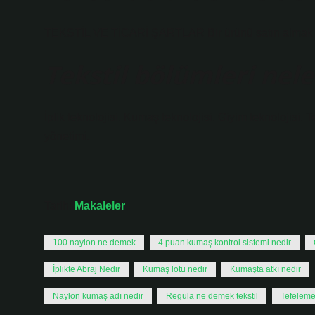
TEKSTİL VE TİCARİ ŞARTLAR Bir ürünü satın almak iç
Tekstil bölümleri nele
İplik teknolojisi. Kumaş teknolojisi. Giyim teknolojisi. Te
yönetimi.
Tarih:
Makaleler
100 naylon ne demek
4 puan kumaş kontrol sistemi nedir
İplikte Abraj Nedir
Kumaş lotu nedir
Kumaşta atkı nedir
Naylon kumaş adı nedir
Regula ne demek tekstil
Tefeleme