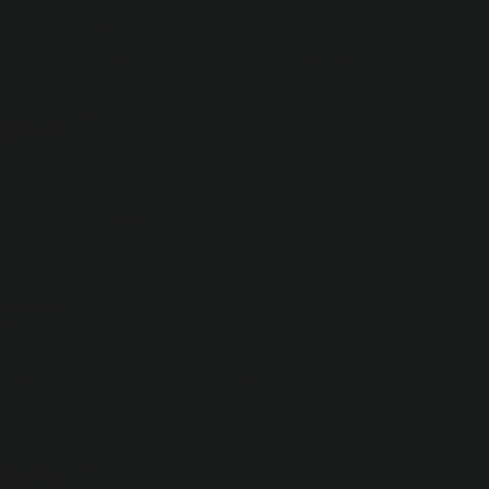
lı kumaşlarından biridir. Bu lüks kumaş, ipekböceğinin
 Çok çeşitli kalınlıklarda veya kalınlıklarda dokunabilir.
apar?
m ürünlerine kadar uzanan üretim faaliyetlerini yürütür. Sektör
 ve pazarlamasından da sorumludur. Deri endüstrisi ayrıca deriyi
ürür.
il?
gelir. Genellikle kıyafetlerin boyutunu ölçmek için kullanılır.
 bir kişinin genellikle giydiği bedeni ifade eder.
emek?