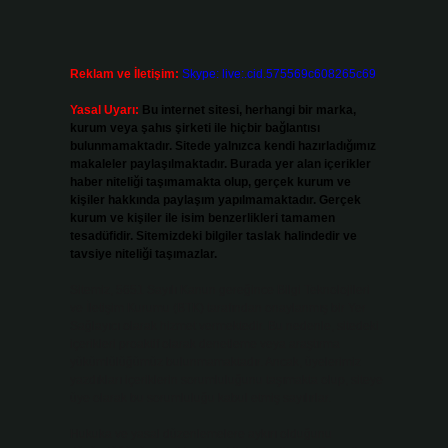
Reklam ve İletişim:
Skype: live:.cid.575569c608265c69
Yasal Uyarı:
Bu internet sitesi, herhangi bir marka,
kurum veya şahıs şirketi ile hiçbir bağlantısı
bulunmamaktadır. Sitede yalnızca kendi hazırladığımız
makaleler paylaşılmaktadır. Burada yer alan içerikler
haber niteliği taşımamakta olup, gerçek kurum ve
kişiler hakkında paylaşım yapılmamaktadır. Gerçek
kurum ve kişiler ile isim benzerlikleri tamamen
tesadüfidir. Sitemizdeki bilgiler taslak halindedir ve
tavsiye niteliği taşımazlar.
Sitemiz, 5651 Sayılı Kanun gereğince Bilgi Teknolojileri
ve İletişim Kurumu (BTK) tarafından onaylanmış bir Yer
Sağlayıcı olarak hizmet vermektedir. Bu nedenle, sitedeki
içerikleri proaktif olarak denetleme veya araştırma
yükümlülüğümüz bulunmamaktadır. Ancak, üyelerimiz
yazdıkları içeriklerin sorumluluğunu taşımakta olup, siteye
üye olarak bu sorumluluğu kabul etmiş sayılırlar.
Hukuka ve yasal düzenlemelere aykırı olduğunu