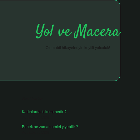
Yol ve Macera
Otomobil hikayeleriyle keyifli yolculuk!
Sidebar
hiltonbet giriş adresi
tulipbett.net
Son Yazılar
Kadınlarda Istimna nedir ?
Ağustos 7, 2026
Bebek ne zaman omlet yiyebilir ?
Ağustos 6, 2026