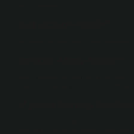
çağrışım kazandırdı.
Lot açılımı nedir?
“Lot” kelimesinin gerçek anlamı “bölmek, paylaştırmak, 
İplikte Abraj Nedir?
Abraj: Kumaşın eni veya boyu yönünde çizgiler veya b
oluşumu sırasındaki gerginlik farklılıkları, iplikteki ka
4 puan kumaş kontrol 
4 nokta kalite sistemi, • Müşteri isteğine göre özel bir 
nokta hatası: 7,5-15 cm arası hatalar, • 3 nokta hatası: