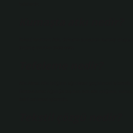
hatalardır.
Kumaşta atkı nedir?
Tekstil terimleri: Atkı, dokuma sırasında kumaşı oluştu
dizilmiş olanları ifade eder.
Tefeleme nedir?
Atkı Atma: Atkı ipliğinin ağızlıktan geçirilmesi işlemidir. 
Tamburlama: Ağızlığa taşınan son atkı ipliğinin, kum
dahil edilmesi işlemidir.
Tekstil çözgü nedir?