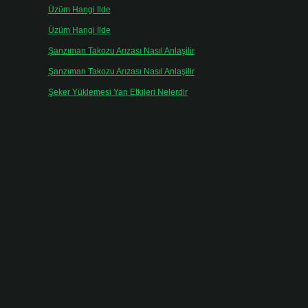
l
Üzüm Hangi Ilde
için
admin
Üzüm Hangi Ilde
için
Rabia
Şanzıman Takozu Arızası Nasıl Anlaşilir
için
admin
Şanzıman Takozu Arızası Nasıl Anlaşilir
için
Rüveyda
Şeker Yüklemesi Yan Etkileri Nelerdir
için
admin