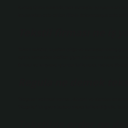
Kumaş türleri arasında ipek kumaşlar dünyanın en paha
kozasından elde edilen liflerin dokunmasıyla elde edilir.
Tekstil firması ne iş y
Tekstil sektörü, elyaftan ipliğe ve kumaştan bitmiş giyi
ayrıca bunlardan üretilen giyim ürünlerinin satışından
fiziksel ve kimyasal işlemler kullanarak mallara dönüşt
Regula ne demek tekst
“Regular” kelimesi normal, düzenli ve standart anlamına 
“Regular” bir giyim bedeni olarak kullanıldığında, beden
Tekstilde order ne d