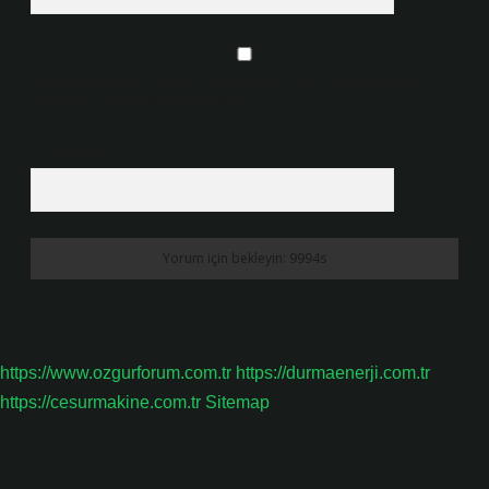
Daha sonraki yorumlarımda kullanılması için adım, e-posta adresim ve
site adresim bu tarayıcıya kaydedilsin.
6 + 2 kaçtır?
*
https://www.ozgurforum.com.tr
https://durmaenerji.com.tr
https://cesurmakine.com.tr
Sitemap