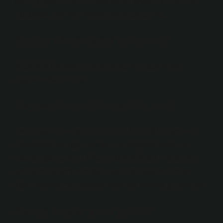
özel ilgi gösterebilirler. Muhabbet kuşları, kendilerine
ilgi duyan insanları kolayca ayırt edebilirler.
Kuşlar birbirlerini anlar mı?
24.02.2021 Kuşlar birbirlerini seslerinden veya
çağrılarından tanırlar.
Hayvanlar ruhları görür mü?
Evet. Hayaletleri görebilen iki kedim oldu. Hayvanlar
hayaletlere ve diğer paranormal olaylara karşı çok
hassas görünüyor. 11 Temmuz 2016Evet. Hayaletleri
görebilen iki kedim oldu. Hayvanlar hayaletlere ve
diğer paranormal olaylara karşı çok hassas görünüyor.
Hangi kuşlar gece görür?