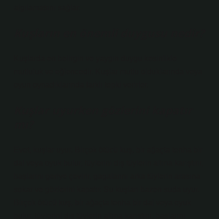
algılamasını sağlar.
Kuşların en önemli duygusu nedir?
Kuşlarda en belirgin ve yaygın duygu kesinlikle
mutluluk ve eğlencedir. Kuşlar mutlu olduklarında veya
oyun oynadıklarında farklı tepki verirler.
Kuşlar uyurken gözlerini kapatır
mı?
Evet, kuşlar uyur. Birçok ötücü kuş, bir ağaçta tenha bir
dal veya oyuk bulur, tüylerini dış tüylerin altına karıştırır,
başlarını geriye çevirir, gagalarını arka tüylerin arasına
sokar ve gözlerini kapatır. Su kuşları bazen suda uyur.
Birçok ötücü kuş, bir ağaçta tenha bir dal veya oyuk
bulur, tüylerini dış tüylerin altına karıştırır, başlarını