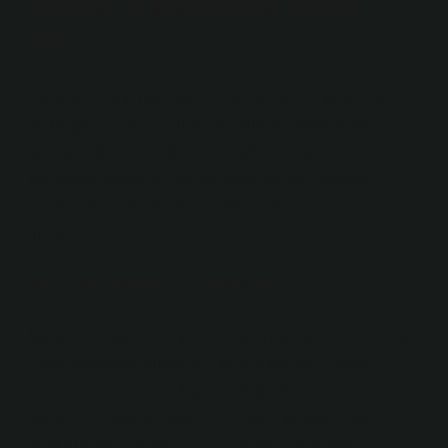
Kuşlar karanlıkta görür
mü?
Karşılaştırıldığında, insanlar saniyede 16 görüntüye
kadar görebilirken, muhabbet kuşları insanlardan
yaklaşık dokuz kat daha fazla görüntü görebilir.
Muhabbet kuşlarının karanlıktaki görüşü oldukça
zayıftır. Bu nedenle, karanlıkta bırakılırlarsa strese
girebilirler.
Kuşlar gece görmez mi?
Muhabbet kuşlarının geceleri uçtukları da bilinmektedir.
Hatta muhabbet kuşlarının karanlıkta hiçbir şeye
çarpmadan yol alabildiği bile doğrudur. Ancak bu
sonuçlar muhabbet kuşlarının gece görüşüne sahip
olduğu anlamına gelmez. Gece görüş yetenekleri iyi