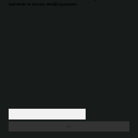
halindedir ve tavsiye niteliği taşımazlar.
Sitemiz, 5651 Sayılı Kanun gereğince Bilgi Teknolojileri ve İletişim
Kurumu (BTK) tarafından onaylanmış bir Yer Sağlayıcı olarak hizmet
vermektedir. Bu nedenle, sitedeki içerikleri proaktif olarak denetleme
veya araştırma yükümlülüğümüz bulunmamaktadır. Ancak, üyelerimiz
yazdıkları içeriklerin sorumluluğunu taşımakta olup, siteye üye olarak bu
sorumluluğu kabul etmiş sayılırlar.
Hukuka ve yasal düzenlemelere aykırı olduğunu düşündüğünüz
içerikleri,
backlinkpanelicomtr@gmail.com
adresine bildirmeniz halinde,
ilgili içerikler yasal süre içerisinde sitemizden kaldırılacaktır.
Arama