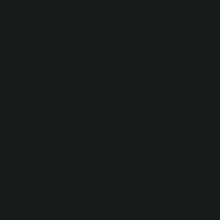
olmadığı için bu kuşlar gündüz avlanırlar.
Muhabbet kuşu karanlıkta durur
mu?
Muhabbet kuşları günde ne kadar uyur? Muhabbet
kuşlarının günde yaklaşık 10-12 saat uykuya ihtiyacı
vardır. Onlar için ideal hava sıcaklığı 24 ila 27 °C
arasındadır. Uyumak için sessiz ve karanlık ortamları
severler.
Kuşlar bizim göremediğimiz şeyleri
görür mü?
Nasıl biliyoruz? Birçok hayvan bizim göremediğimiz
şeyleri görebiliyor. Aklıma gelen örnek, bizim