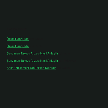
Son yorumlar
Üzüm Hangi Ilde
için
admin
Üzüm Hangi Ilde
için
Rabia
Şanzıman Takozu Arızası Nasıl Anlaşilir
için
admin
Şanzıman Takozu Arızası Nasıl Anlaşilir
için
Rüveyda
Şeker Yüklemesi Yan Etkileri Nelerdir
için
admin