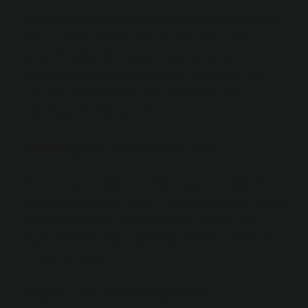
Baykuş veya gece yırtıcı kuşu, Strigiformes takımından
geceleri avlanan yırtıcı kuş türlerinin genel adıdır.
Solda: Strigidae: Strix aluco, Bubo bubo, Athene
noctua, Aegolius acadicus; sağda: Tytonidae: Tyto
alba, Tyto multipunctata, Tyto novaehollandiae
castanops, Phodilus assimilis.
Kuşlar gözü açık uyur mu?
Beynin bir yarısı uykuda ve diğeri uyanık olduğunda,
kuşun gözlerinden biri açıktır. Açık gözden gelen veriler,
beynin uyanık yarısı tarafından değerlendirilir. Bu,
kuşların çevrelerindeki potansiyel tehlikelerin farkına
varmalarını sağlar.
Kuşlar kaç derece görür?