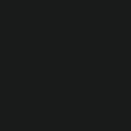
geriye çevirir, gagalarını arka tüylerin arasına sokar ve
gözlerini kapatır. Su kuşları bazen suda uyur.
Kuşların en sevmediği renk nedir?
Kırmızının neden korkutucu bir renk olduğu hâlâ net
değil. Pryke, beyaz ve mavinin bitkilerde ve
hayvanlarda kırmızı kadar sık ​​uyarı renkleri olarak
kullanıldığını, dolayısıyla kırmızıya karşı doğuştan
gelen korkunun doğal seçilim yoluyla ortaya çıkmış
olmasının şaşırtıcı olduğunu belirtiyor.
Kuşlar saat kaçta uyur?
Kuşların günde 10 ila 12 saat uykuya ihtiyacı vardır.
Kuşlar günlük uyku ihtiyaçlarını belirlenmiş alanlara
yerleşerek karşılayabilirler. Uyku düzeni kuştan kuşa