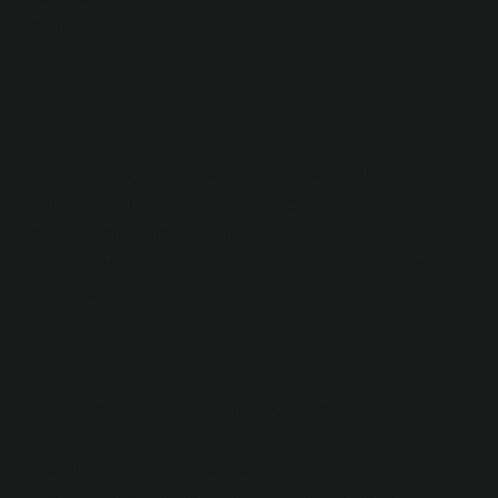
değişebilir.
Muhabbet kuşu neden kafese
tutunarak uyur?
Endişelenmiştim. Bu yüzden sana yazıyorum.
Muhabbet kuşları kendilerini güvende
hissetmediklerinde genellikle gagalarıyla kafes
tellerine tutunarak uyurlar. Zamanla tünek yerine geçip
uyuyacaktır.
Kuşlar sahibini bilir mi?
Muhabbet kuşları tıpkı kediler ve köpekler gibi
sahiplerini kolayca tanıyabilirler. Hatta evdeki
insanlardan birini arkadaş olarak seçebilir ve onlara