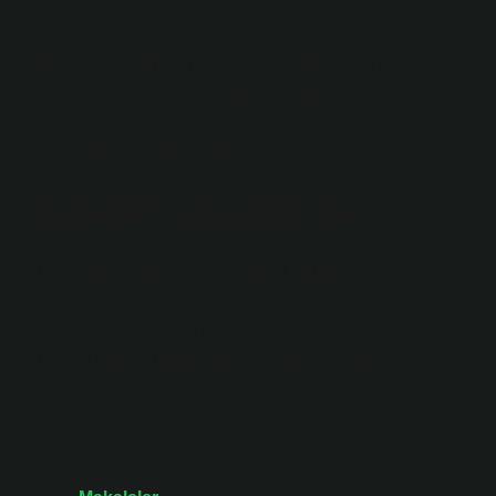
Hayvanların görüş alanı, gözlerin baştaki pozisyonuna
bağlı olarak değişir. İnsanlarda görüş alanı 180
derecelik yatay bir alan iken, bazı kuşlarda görüş alanı
360 dereceye ulaşabilir. İnsanlarda dikey görüş alanı
da yaklaşık 180 derecedir.
Muhabbet kuşu görür mü?
REM süreci muhabbet kuşlarının uykusunun %25,6’sını
kapsar. Bu oran insanlardaki orana çok yakındır. Ayrıca
önceki çalışmalardan önemli ölçüde daha yüksektir.
Bu, “muhabbet kuşlarının rüya gördüğü” inancına
önemli bir katkıdır.