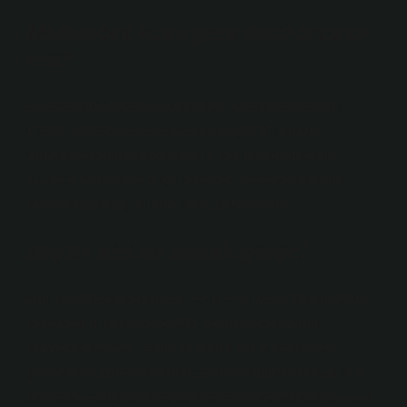
Muhabbet kuşu gece üstü örtülür
mü?
Elbette muhabbet kuşu gündüz öttüğünde hemen
üzerini örtmek de tamamen yanlıştır. Bu durum
muhabbet kuşunu korkutabilir ve sinirlendirebilir.
Sadece muhabbet kuşu kafesleri gece ve karanlık
ortamın gerektiği durumlarda örtülmelidir.
Kuşlar bizi ne olarak görür?
Kuşlar sadece gökkuşağı renklerini ve insan gözünün
göremediği ultraviyole (UV) renk spektrumunu
görmekle kalmaz, aynı zamanda daha keskin bir
görüşe de sahiptirler. Bu özellikler kuşların insanların
ayırt edemediği aynı rengin tonlarını ve varyasyonlarını