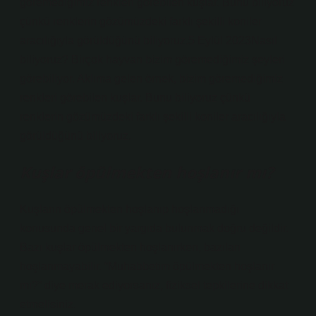
göremediğimiz renkleri görebilen kuşlar. Bunu biliyoruz
çünkü renklerin gözümüzdeki farklı şekilli koniler
aracılığıyla görüldüğünü biliyoruz.5 Eylül 2023Nasıl
biliyoruz? Birçok hayvan bizim göremediğimiz şeyleri
görebiliyor. Aklıma gelen örnek, bizim göremediğimiz
renkleri görebilen kuşlar. Bunu biliyoruz çünkü
renklerin gözümüzdeki farklı şekilli koniler aracılığıyla
görüldüğünü biliyoruz.
Kuşlar öpülmekten hoşlanır mı?
Kuşların öpülmekten hoşlanıp hoşlanmadığı
konusunda genel bir yargıda bulunmak doğru değildir.
Bazı kuşlar öpülmekten hoşlanırken, bazıları
hoşlanmayabilir. “Muhabbetim öpülmekten hoşlanır
mı?” diye merak ediyorsanız, fiziksel tepkilerine dikkat
etmelisiniz.