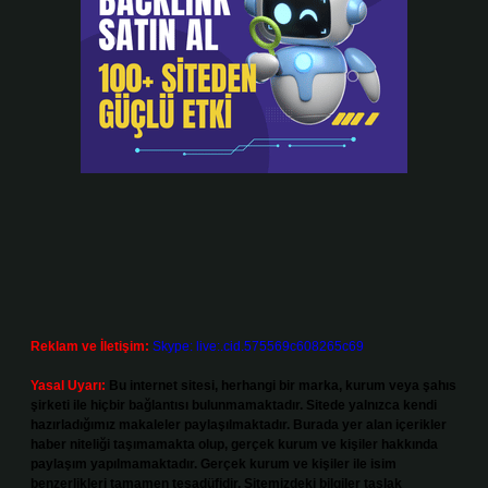
Reklam ve İletişim:
Skype: live:.cid.575569c608265c69
Yasal Uyarı:
Bu internet sitesi, herhangi bir marka, kurum veya şahıs
şirketi ile hiçbir bağlantısı bulunmamaktadır. Sitede yalnızca kendi
hazırladığımız makaleler paylaşılmaktadır. Burada yer alan içerikler
haber niteliği taşımamakta olup, gerçek kurum ve kişiler hakkında
paylaşım yapılmamaktadır. Gerçek kurum ve kişiler ile isim
benzerlikleri tamamen tesadüfidir. Sitemizdeki bilgiler taslak