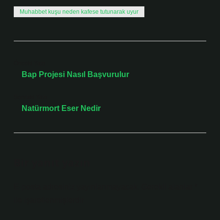
Muhabbet kuşu neden kafese tutunarak uyur
Önceki Yazı
Bap Projesi Nasıl Başvurulur
Sonraki Yazı
Natürmort Eser Nedir
Bir yanıt yazın
E-posta adresiniz yayınlanmayacak.
Gerekli alanlar
*
ile işaretlenmişlerdir