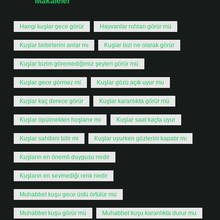
Tarih:
Makaleler
Hangi kuşlar gece görür
Hayvanlar ruhları görür mü
Kuşlar birbirlerini anlar mı
Kuşlar bizi ne olarak görür
Kuşlar bizim göremediğimiz şeyleri görür mü
Kuşlar gece görmez mi
Kuşlar gözü açık uyur mu
Kuşlar kaç derece görür
Kuşlar karanlıkta görür mü
Kuşlar öpülmekten hoşlanır mı
Kuşlar saat kaçta uyur
Kuşlar sahibini bilir mi
Kuşlar uyurken gözlerini kapatır mı
Kuşların en önemli duygusu nedir
Kuşların en sevmediği renk nedir
Muhabbet kuşu gece üstü örtülür mü
Muhabbet kuşu görür mü
Muhabbet kuşu karanlıkta durur mu