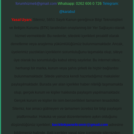
forumhizmeti@gmail.com
Whatsapp: 0262 606 0 726
Telegram:
@karabul
Yasal Uyarı:
Sitemiz, 5651 Sayılı Kanun gereğince Bilgi Teknolojileri
ve İletişim Kurumu (BTK) tarafından onaylanmış bir Yer Sağlayıcı olarak
hizmet vermektedir. Bu nedenle, sitedeki içerikleri proaktif olarak
denetleme veya araştırma yükümlülüğümüz bulunmamaktadır. Ancak,
üyelerimiz yazdıkları içeriklerin sorumluluğunu taşımakta olup, siteye
üye olarak bu sorumluluğu kabul etmiş sayılırlar. Bu internet sitesi,
herhangi bir marka, kurum veya şahıs şirketi ile hiçbir bağlantısı
bulunmamaktadır. Sitede yalnızca kendi hazırladığımız makaleler
paylaşılmaktadır. Burada yer alan içerikler haber niteliği taşımamakta
olup, gerçek kurum ve kişiler hakkında paylaşım yapılmamaktadır.
Gerçek kurum ve kişiler ile isim benzerlikleri tamamen tesadüfidir.
Sitemiz, kar amacı gütmeyen ve tamamen ücretsiz bir bilgi paylaşım
platformudur. Hukuka ve yasal düzenlemelere aykırı olduğunu
düşündüğünüz içerikleri,
backlinkpanelicomtr@gmail.com
adresine
bildirmeniz halinde, ilgili içerikler yasal süre içerisinde sitemizden