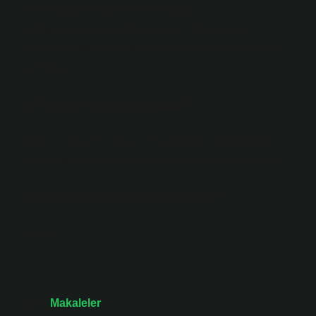
Kemal Uçar29 Mart 1985’te Adana’da
doğduEğitimAnkara Üniversitesi, Bahçeşehir
ÜniversitesiMeslekOyuncuAktif yılları2008-günümüz1
hat daha
Ali Uçar kaç yaşında?
Şehit Ali Uçar | Ali Uçar 23 yaşındaydı. Gençliğinin
baharında, en güzel çağında bu güzel rütbeye erişti.
Orhan Uçar kaç yaşında?
29 Mart
Tarih:
Makaleler