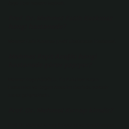
Ayşe Uçar hayatını kaybetti.
Prof. Dr. Mehmet Fatih Korkmaz
hangi hastanede?
Mehmet Fatih Korkmaz | Aktif Uluslararası Hastanesi.
Mehmet Reşit Asoğlu hangi
hastanede görev yapıyor?
Mehmet Reşit ASOĞLU, Tıp Fakültesi Kadın
Hastalıkları ve Doğum Anabilim Dalı’nda profesör
olarak çalışmaktadır.
Prof. Dr. Mehmet Kırnap kimdir?
Prof. Dr. Mehmet Kırnap fiziksel tıp ve rehabilitasyon