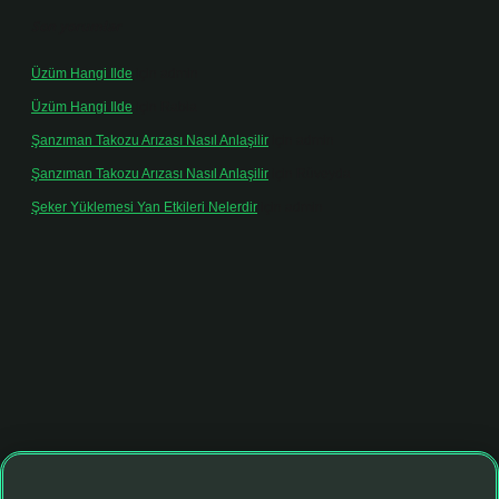
Son yorumlar
Üzüm Hangi Ilde
için
admin
Üzüm Hangi Ilde
için
Rabia
Şanzıman Takozu Arızası Nasıl Anlaşilir
için
admin
Şanzıman Takozu Arızası Nasıl Anlaşilir
için
Rüveyda
Şeker Yüklemesi Yan Etkileri Nelerdir
için
admin
t