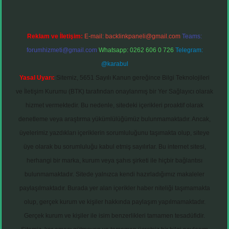
Reklam ve İletişim:
E-mail:
backlinkpaneli@gmail.com
Teams:
forumhizmeti@gmail.com
Whatsapp: 0262 606 0 726
Telegram:
@karabul
Yasal Uyarı:
Sitemiz, 5651 Sayılı Kanun gereğince Bilgi Teknolojileri
ve İletişim Kurumu (BTK) tarafından onaylanmış bir Yer Sağlayıcı olarak
hizmet vermektedir. Bu nedenle, sitedeki içerikleri proaktif olarak
denetleme veya araştırma yükümlülüğümüz bulunmamaktadır. Ancak,
üyelerimiz yazdıkları içeriklerin sorumluluğunu taşımakta olup, siteye
üye olarak bu sorumluluğu kabul etmiş sayılırlar. Bu internet sitesi,
herhangi bir marka, kurum veya şahıs şirketi ile hiçbir bağlantısı
bulunmamaktadır. Sitede yalnızca kendi hazırladığımız makaleler
paylaşılmaktadır. Burada yer alan içerikler haber niteliği taşımamakta
olup, gerçek kurum ve kişiler hakkında paylaşım yapılmamaktadır.
Gerçek kurum ve kişiler ile isim benzerlikleri tamamen tesadüfidir.