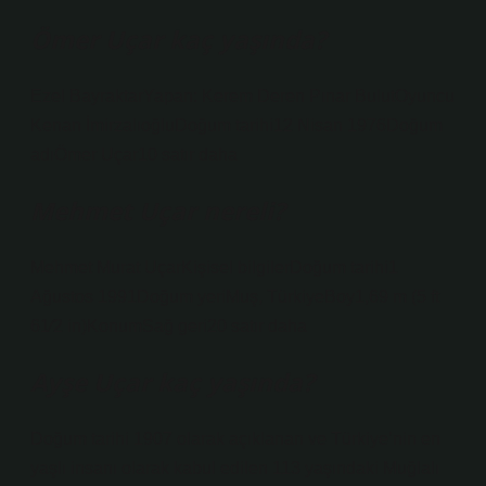
Ömer Uçar kaç yaşında?
Ezel BayraktarYapan: Kerem Deren Pınar BulutOyuncu
Kenan İmirzalıoğluDoğum tarihi12 Nisan 1976Doğum
adıÖmer Uçar10 satır daha
Mehmet Uçar nereli?
Mehmet Murat UçarKişisel bilgilerDoğum tarihi1
Ağustos 1991Doğum yeriMuş, TürkiyeBoy1,69 m (5 ft
61⁄2 in)KonumSağ geri20 satır daha
Ayşe Uçar kaç yaşında?
Doğum tarihi 1907 olarak açıklanan ve Türkiye’nin en
yaşlı insanı olarak kabul edilen 113 yaşındaki Muğlalı