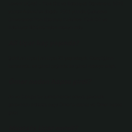
Levent UÇAR – Türk Dili ve Edebiyatı Öğretmeni. 1979
yılında Adana’da doğdu. 2001 yılında Çukurova
Üniversitesi Fen Edebiyat Fakültesi Türk Dili ve
Edebiyatı Bölümü’nden mezun oldu.
Ali Uçar kaç yaşında?
Şehit Ali Uçar | Ali Uçar 23 yaşındaydı. Gençliğinin
baharında, en güzel çağında bu güzel rütbeye erişti.
Ömer neden hapse girdi?
Ali ve Cengiz bir kumarhaneyi soyup güvenlik
görevlisini öldürüp suçu Ömer’e atarlar ve Ömer hapse
girer.
Mustafa Uçar nereli?