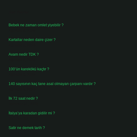
Sidebar
Son Yazılar
Bebek ne zaman omlet yiyebilir ?
Ağustos 6, 2026
Kartallar neden daire çizer ?
Ağustos 5, 2026
Avam nedir TDK ?
Ağustos 4, 2026
100’ün karekökü kaçtır ?
Ağustos 3, 2026
140 sayısının kaç tane asal olmayan çarpanı vardır ?
Ağustos 3, 2026
İlk 72 saat nedir ?
Temmuz 31, 2026
İtalya’ya karadan gidilir mi ?
Temmuz 30, 2026
Satir ne demek tarih ?
Temmuz 25, 2026