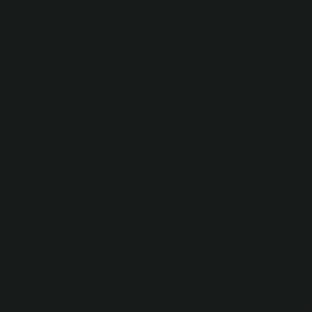
uzmanıdır. Kas-iskelet sistemi ultrasonografisi, tendon
onarımı ve çocuk felci sekelleri alanlarında hizmet
vermekte olup hastalıklar konusunda uzmanlaşmıştır.
Cemal Uçar kaç yaşında?
Kemal Uçar29 Mart 1985’te Adana’da
doğduEğitimAnkara Üniversitesi, Bahçeşehir
ÜniversitesiMeslekOyuncuAktif yılları2008-günümüz1
hat daha
Orhan Uçar kaç yaşında?
29 Mart
Levent Uçar kaç yaşında?