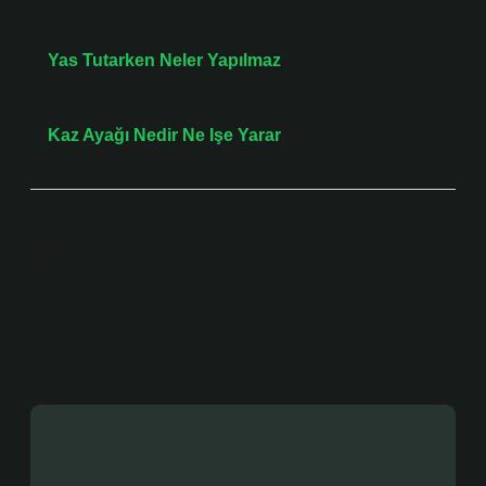
Önceki Yazı
Yas Tutarken Neler Yapılmaz
Sonraki Yazı
Kaz Ayağı Nedir Ne Işe Yarar
Bir yanıt yazın
E-posta adresiniz yayınlanmayacak.
Gerekli alanlar
*
ile işaretlenmişlerdir
Yorum