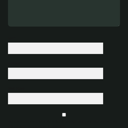
İsim*
E-Posta*
Web Sitesi
Daha sonraki yorumlarımda kullanılması için adım, e-posta adresim ve
site adresim bu tarayıcıya kaydedilsin.