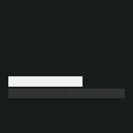
veya araştırma yükümlülüğümüz bulunmamaktadır. Ancak, üyelerimiz
yazdıkları içeriklerin sorumluluğunu taşımakta olup, siteye üye olarak bu
sorumluluğu kabul etmiş sayılırlar.
Hukuka ve yasal düzenlemelere aykırı olduğunu düşündüğünüz
içerikleri,
backlinkpanelicomtr@gmail.com
adresine bildirmeniz halinde,
ilgili içerikler yasal süre içerisinde sitemizden kaldırılacaktır.
Arama