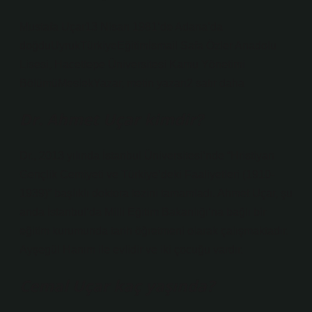
Mustafa Uçar13 Nisan 1981’de Adana’da
doğduUyrukTürkiyeEğitimİsmail Safa Özler Anadolu
Lisesi, Hacettepe Üniversitesi Kamu Yönetimi
BölümüMeslekYazar, metin yazarı2 satır daha
Dr. Ahmet Uçar kimdir?
Dr., 2013 yılında İstanbul Üniversitesi’nde “Hristiyan
Gençlik Cemiyeti ve Türkiye’deki Faaliyetleri (1910-
1939)” başlıklı doktora tezini tamamladı. Ahmet Uçar, şu
anda İstanbul’da Milli Eğitim Bakanlığı’na bağlı bir
eğitim kurumunda tarih öğretmeni olarak çalışmaktadır.
Ayşegül Hanım ile evlidir ve iki çocuğu vardır.
Cemal Uçar kaç yaşında?