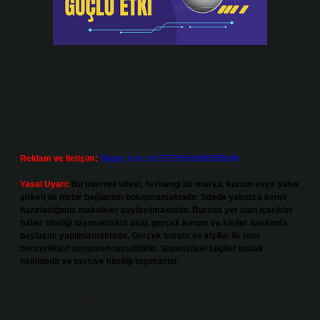
Reklam ve İletişim:
Skype: live:.cid.575569c608265c69
Yasal Uyarı:
Bu internet sitesi, herhangi bir marka, kurum veya şahıs
şirketi ile hiçbir bağlantısı bulunmamaktadır. Sitede yalnızca kendi
hazırladığımız makaleler paylaşılmaktadır. Burada yer alan içerikler
haber niteliği taşımamakta olup, gerçek kurum ve kişiler hakkında
paylaşım yapılmamaktadır. Gerçek kurum ve kişiler ile isim
benzerlikleri tamamen tesadüfidir. Sitemizdeki bilgiler taslak
halindedir ve tavsiye niteliği taşımazlar.
Sitemiz, 5651 Sayılı Kanun gereğince Bilgi Teknolojileri ve İletişim
Kurumu (BTK) tarafından onaylanmış bir Yer Sağlayıcı olarak hizmet
vermektedir. Bu nedenle, sitedeki içerikleri proaktif olarak denetleme