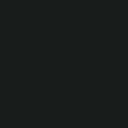
Ahmet Uçar kaç yaşında?
1960 yılında İçel’in Mut ilçesine bağlı Unterköleserli
köyünde doğdu.
Dr. Mehmet Uçar hangi
hastanede?
İçindekiler. Avicenna International Hospital Fizyoterapi
ve Rehabilitasyon Bölümü Doçent Dr. Mehmet Uçar
hasta kabulüne başlamıştır. Avicenna Ataşehir
International Hospital olarak kendisine hoş geldiniz
diyor ve başarılarının devamını diliyoruz.
Fikret Uçar kaç yaşında?
Fikret Uçar, 2009 yılında İzmir’de doğdu.