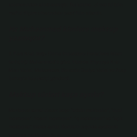
kelimesinden alıntılanmıştır. Bu kelime, ك īsal fiil fiilin
mafˁūl ölçüm cihazındaki pasif fiilin sıfatıdır.
Hz Muhammed kimlere mektup
yazmıştır?
II. Fars Kralı doğu Roma İmparatoru Heracleos İslam
tarihçiliği Muhammed’e göre, Hüsrev, Etiyopya Kralı,
Mısır Valisi, Mukavkess, Berantin Suriye Valisi ve Arap
Satrap’a büyükelçi gönderdi.
Mektup türleri kaça ayrılır?
Mektuplar temel olarak beşe “edebi mektuplar”, “özel
mektuplar”, “resmi mektuplar”, “iş mektupları” ve “açık
mektuplar” olarak ayrılır. Bunların dışında ayetlerde
yazılmış mektuplar da var, yani şiir.