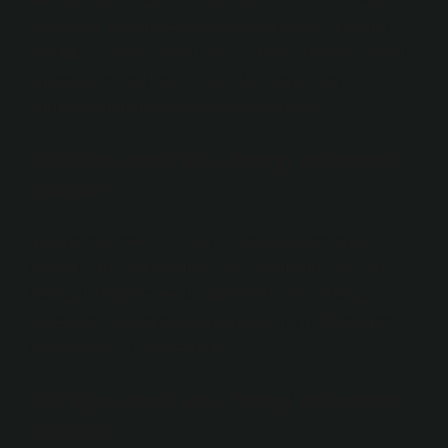
Sanatçılar, düşünürler ve sanat ve düşünce derinliği
tarafından yazılan mektuplar. … Resmi Mektup: Kamu
kurumları ve kuruluşlar arasındaki veya bireyler ile bu
kurum ve kuruluşlar arasındaki mektuplar.
Türkiye mektubu hangi dönemde
yazıldı?
Türkiye’den mektup olarak bilinen ünlü mektuplar,
Mayıs 1718’e kadar bu iki yıllık yolculuğun işi. Lady
Montagu, İngiltere’ye döndükten (1730) ve İtalya ve
Venedik’te yaşadıktan sonra kocasını (1730) terk etti
Memleketine, 1762’de öldü.
Türkiye mektubu hangi dönemde
yazıldı?