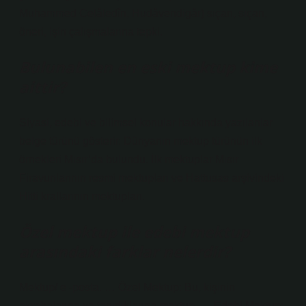
Muhammed Celâledîn, Hudâvendigâr) sıçan, sıçan,
öneri, işin çalışmalarına tepki.
Bulunabilen en eski mektup kime
aittir?
Siyasi, edebi ve bilimsel konular hakkında yazılanlar
belge türünü gösterir. Dünyanın mektup türünün ilk
örnekleri Mısır’da bulundu. İlk mektuplar Mısır
Firavunlarının resmi mektupları ve Hattusas arşivindeki
Hitti krallarının mektupları.
Özel mektup ile edebi mektup
arasındaki farklar nelerdir?
Mektup/ e -posta. … Özel Mektup: Bu, kişinin
akrabalarına ve tanıdıklarına mektup. … Edebi Mektup: