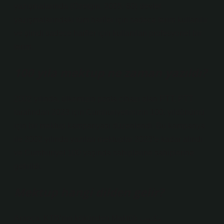
yazışmalarında (Özetgin, 2005: 60) devlet
yazışmalarındaki tüm harfler için sadece terim kullanılır
ve şimdi sadece harfler için kullanılan profesyonel bir
terim.
100 yıla mektup ne zaman yazıldı?
2002 yılında, ülkemizin posta cihazı olan PTT, PTT
tarafından 2023 için Cumhuriyetimizin 100. yıldönümü
için bir mektup kampanyası düzenlendi. Bu kampanya
ile 2002 yılında yazılan mektuplar 2023’e kadar alındı ​​
ve Cumhuriyet 100 yaşında sahiplerine sahiplerine
getirildi.
Mektup hangi dilden gelir?
Arapça, KTB’nin kökünden Maktūb مكتوب