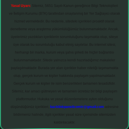
Yasal Uyarı:
Sitemiz, 5651 Sayılı Kanun gereğince Bilgi Teknolojileri
ve İletişim Kurumu (BTK) tarafından onaylanmış bir Yer Sağlayıcı olarak
hizmet vermektedir. Bu nedenle, sitedeki içerikleri proaktif olarak
denetleme veya araştırma yükümlülüğümüz bulunmamaktadır. Ancak,
üyelerimiz yazdıkları içeriklerin sorumluluğunu taşımakta olup, siteye
üye olarak bu sorumluluğu kabul etmiş sayılırlar. Bu internet sitesi,
herhangi bir marka, kurum veya şahıs şirketi ile hiçbir bağlantısı
bulunmamaktadır. Sitede yalnızca kendi hazırladığımız makaleler
paylaşılmaktadır. Burada yer alan içerikler haber niteliği taşımamakta
olup, gerçek kurum ve kişiler hakkında paylaşım yapılmamaktadır.
Gerçek kurum ve kişiler ile isim benzerlikleri tamamen tesadüfidir.
Sitemiz, kar amacı gütmeyen ve tamamen ücretsiz bir bilgi paylaşım
platformudur. Hukuka ve yasal düzenlemelere aykırı olduğunu
düşündüğünüz içerikleri,
backlinkpanelicomtr@gmail.com
adresine
bildirmeniz halinde, ilgili içerikler yasal süre içerisinde sitemizden
kaldırılacaktır.