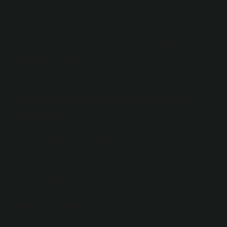
Türkiye’den mektup olarak bilinen ünlü mektuplar,
Mayıs 1718’e kadar bu iki yıllık yolculuğun işi. Lady
Montagu, İngiltere’ye döndükten (1730) ve İtalya ve
Venedik’te yaşadıktan sonra kocasını (1730) terk etti
Memleketine, 1762’de öldü.
Hz Muhammed kimlere mektup
yazmıştır?
II. Fars Kralı doğu Roma İmparatoru Heracleos İslam
tarihçiliği Muhammed’e göre, Hüsrev, Etiyopya Kralı,
Mısır Valisi, Mukavkess, Berantin Suriye Valisi ve Arap
Satrap’a büyükelçi gönderdi.
Mektup başlangıcı nasıl olur?