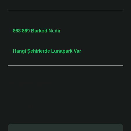
Önceki Yazı
868 869 Barkod Nedir
Sonraki Yazı
Hangi Şehirlerde Lunapark Var
Bir yanıt yazın
E-posta adresiniz yayınlanmayacak.
Gerekli alanlar
*
ile işaretlenmişlerdir
Yorum