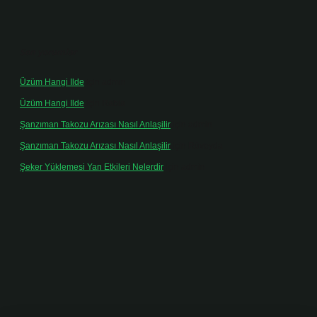
Son yorumlar
Üzüm Hangi Ilde
için
admin
Üzüm Hangi Ilde
için
Rabia
Şanzıman Takozu Arızası Nasıl Anlaşilir
için
admin
Şanzıman Takozu Arızası Nasıl Anlaşilir
için
Rüveyda
Şeker Yüklemesi Yan Etkileri Nelerdir
için
admin