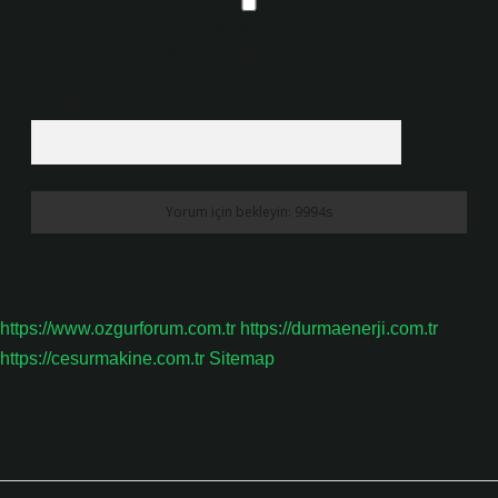
Daha sonraki yorumlarımda kullanılması için adım, e-posta adresim ve
site adresim bu tarayıcıya kaydedilsin.
9 - 5 kaçtır?
*
https://www.ozgurforum.com.tr
https://durmaenerji.com.tr
https://cesurmakine.com.tr
Sitemap