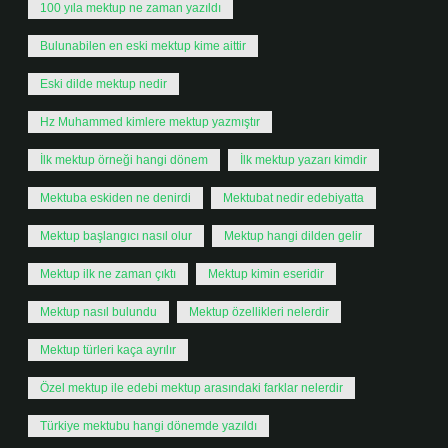
100 yıla mektup ne zaman yazıldı
Bulunabilen en eski mektup kime aittir
Eski dilde mektup nedir
Hz Muhammed kimlere mektup yazmıştır
İlk mektup örneği hangi dönem
İlk mektup yazarı kimdir
Mektuba eskiden ne denirdi
Mektubat nedir edebiyatta
Mektup başlangıcı nasıl olur
Mektup hangi dilden gelir
Mektup ilk ne zaman çıktı
Mektup kimin eseridir
Mektup nasıl bulundu
Mektup özellikleri nelerdir
Mektup türleri kaça ayrılır
Özel mektup ile edebi mektup arasındaki farklar nelerdir
Türkiye mektubu hangi dönemde yazıldı