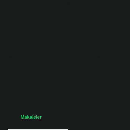
Resmi mektup yazılırsa ve ad doğrudan ele alınmazsa,
“Bay Bayan, “Bay Bay” veya çoğul formları “Bay Baylar”
veya “Sevgili Bayanlar”. Bunun dışında, mektubu “Bay
İlgili “.
Mektuba eskiden ne denirdi?
Türk edebiyatında liste türünün ne zaman kullanıldığı
açık olmasa da, Uigur Prensi tarafından yazılan
mektuplar en eski örneklerden biridir. Divan’ın
literatüründe, “İnşaat (Düz Yazı) Için ifadesi mektubu
için kullanıldı ve harflerin toplandığı eserler“ Münih ”idi.
Tarih:
Makaleler