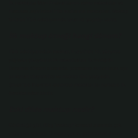
İlk mektuplar Mısır Firavunlarının resmi mektupları ve
Hattusas arşivindeki Hitti krallarının mektupları. Mektup
türünün Türk edebiyatında uzun bir geçmişi vardır.
İlk mektup örneği hangi dönem?
Türk edebiyatındaki mektup, Fuzuli’nin 16. yüzyılda
yaşayan şikayetinin ilk mektubunun ilk örneğidir.
Tansimat dönemi sırasında, postmarks kullanılarak ayrı
bir kurum oluşturuldu ve mektup türü yaygındır.
Şinasi’nin Paris’ten annesine mektubu bu zamanın ilk
örneklerinden biridir.
Eski dilde mektup nedir?
Görüldüğü gibi, Bitig “mektup” konsept alanında çok
yoğun bir terimdir. O kadar çok ki, gelecekteki devlet