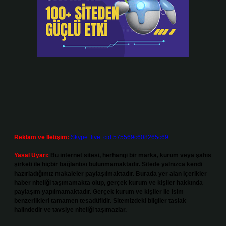
Reklam ve İletişim:
Skype: live:.cid.575569c608265c69
Yasal Uyarı:
Bu internet sitesi, herhangi bir marka, kurum veya şahıs
şirketi ile hiçbir bağlantısı bulunmamaktadır. Sitede yalnızca kendi
hazırladığımız makaleler paylaşılmaktadır. Burada yer alan içerikler
haber niteliği taşımamakta olup, gerçek kurum ve kişiler hakkında
paylaşım yapılmamaktadır. Gerçek kurum ve kişiler ile isim
benzerlikleri tamamen tesadüfidir. Sitemizdeki bilgiler taslak
halindedir ve tavsiye niteliği taşımazlar.