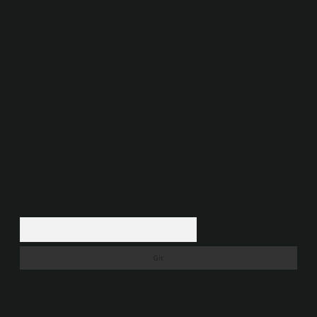
Sitemiz, 5651 Sayılı Kanun gereğince Bilgi Teknolojileri ve İletişim
Kurumu (BTK) tarafından onaylanmış bir Yer Sağlayıcı olarak hizmet
vermektedir. Bu nedenle, sitedeki içerikleri proaktif olarak denetleme
veya araştırma yükümlülüğümüz bulunmamaktadır. Ancak, üyelerimiz
yazdıkları içeriklerin sorumluluğunu taşımakta olup, siteye üye olarak bu
sorumluluğu kabul etmiş sayılırlar.
Hukuka ve yasal düzenlemelere aykırı olduğunu düşündüğünüz
içerikleri,
backlinkpanelicomtr@gmail.com
adresine bildirmeniz halinde,
ilgili içerikler yasal süre içerisinde sitemizden kaldırılacaktır.
Arama