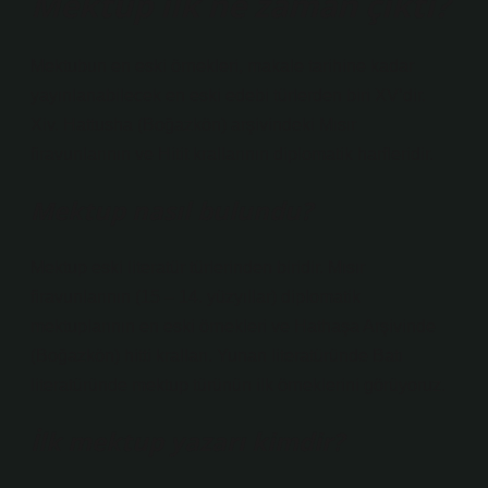
Mektup ilk ne zaman çıktı?
Mektubun en eski örnekleri, makale tarihine kadar
yayınlanabilecek en eski edebi türlerden biri XV’dir.
Xiv. Hattusha (Boğazkön) arşivindeki Mısır
firavunlarının ve Hitit krallarının diplomatik harfleridir.
Mektup nasıl bulundu?
Mektup eski literatür türlerinden biridir. Mısır
firavunlarının (15 – 14. yüzyıllar) diplomatik
mektuplarının en eski örnekleri ve Hathaşa Arşivinde
(Boğazkön) hitti kralları. Yunan literatüründe Batı
literatüründe mektup türünün ilk örneklerini görüyoruz.
İlk mektup yazarı kimdir?