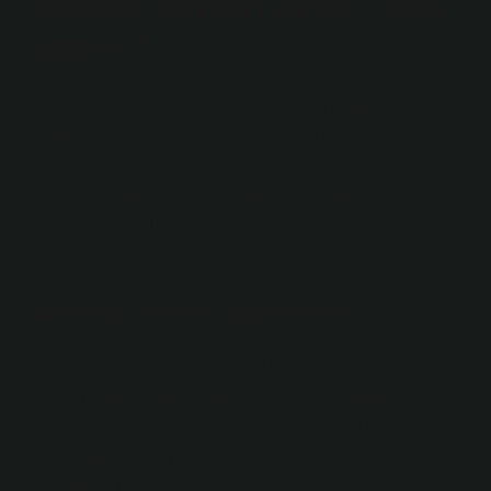
Mihaliç peyniri nedir, nasıl
yapılır?
Balıkesir ve Bursa yörelerinde üretilen Mihaliç peyniri,
genellikle tam yağlı çiğ “kıvırcık” koyun sütünden
yapılan, 2–3 mm kalınlığında bir kabuğa, 3–4 mm
çapında yuvarlak gözlere sahip, yarık veya çatlak
içermeyen, oldukça tuzlu ve sert bir peynir türüdür.
Geleneksel olarak koyun sütünden yapılır.
Mihaliç peyniri sağlıklı mı?
Mihaliç peyniri sağlıklı mıdır? Mihaliç peyniri yüksek
kalsiyum ve protein içeriğiyle sağlıklı bir besin
kaynağıdır. Özellikle kemik sağlığı için faydalı olan bu
peynir aynı zamanda enerji verici özelliğiyle de
bilinmektedir.