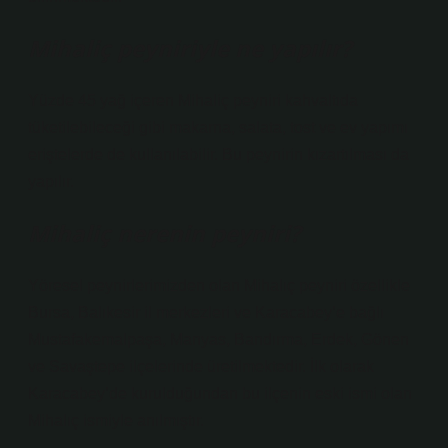
Mihaliç peyniriyle ne yapılır?
Yüzde 45 yağ içeren Mihaliç peyniri kahvaltıda
tüketilebileceği gibi makarna, salata, tost ve ev yapımı
eriştelerde de kullanılabilir. Bu peynirin kızartılması da
yapılır.
Mihaliç nerenin peyniri?
Yöresel peynirlerimizden olan Mihalıç peyniri özellikle
Bursa, Balıkesir il merkezleri ve Karacabey’e bağlı
Mustafakemalpaşa, Manyas, Bandırma, Erdek, Gönen
ve Savaştepe ilçelerinde üretilmektedir. İlk olarak
Karacabey’de kurulduğundan bu ilçenin eski ismi olan
Mihalıç ismiyle anılmıştır.