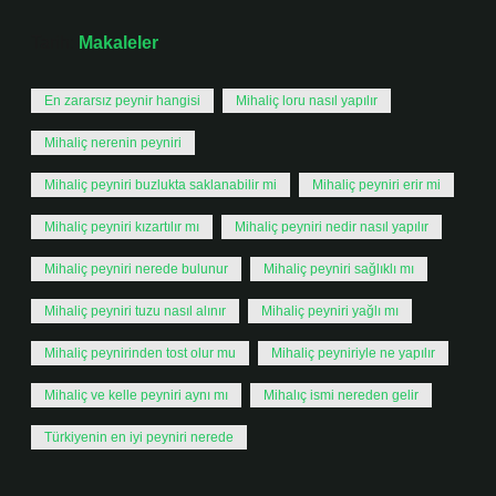
Tarih:
Makaleler
En zararsız peynir hangisi
Mihaliç loru nasıl yapılır
Mihaliç nerenin peyniri
Mihaliç peyniri buzlukta saklanabilir mi
Mihaliç peyniri erir mi
Mihaliç peyniri kızartılır mı
Mihaliç peyniri nedir nasıl yapılır
Mihaliç peyniri nerede bulunur
Mihaliç peyniri sağlıklı mı
Mihaliç peyniri tuzu nasıl alınır
Mihaliç peyniri yağlı mı
Mihaliç peynirinden tost olur mu
Mihaliç peyniriyle ne yapılır
Mihaliç ve kelle peyniri aynı mı
Mihalıç ismi nereden gelir
Türkiyenin en iyi peyniri nerede