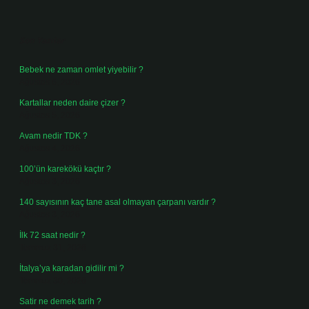
Sidebar
Son Yazılar
Bebek ne zaman omlet yiyebilir ?
Ağustos 6, 2026
Kartallar neden daire çizer ?
Ağustos 5, 2026
Avam nedir TDK ?
Ağustos 4, 2026
100’ün karekökü kaçtır ?
Ağustos 3, 2026
140 sayısının kaç tane asal olmayan çarpanı vardır ?
Ağustos 3, 2026
İlk 72 saat nedir ?
Temmuz 31, 2026
İtalya’ya karadan gidilir mi ?
Temmuz 30, 2026
Satir ne demek tarih ?