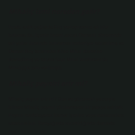
Mihalıç ismi nereden gelir?
İlçede antik çağlarda Frig yerleşmesine ait izler
bulunsa da, ilçenin önemi ancak Osmanlı döneminde
tali yollar üzerinde bulunması nedeniyle kazanılmış ve
Osman Bey tarafından Köse Mihal idaresine
devredilmiş ve torunu Gazi Mihal tarafından da
Mihalıççık ismi verilmiştir.
Mihaliç peyniri erir mi?
Mihaliç peyniri erir mi? Sert ve gözenekli yapısıyla
bilinen Mihaliç peyniri çözünmeyen bir yapıya sahiptir.
Peyniri rendeleyerek hamur işlerine veya makarnalara
katabilirsiniz. Tereyağında kızartıldığında damakta
eşsiz bir tat bırakır.