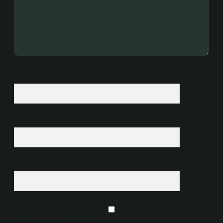
İsim*
E-Posta*
Web Sitesi
Daha sonraki yorumlarımda kullanılması için adım, e-posta adresim ve