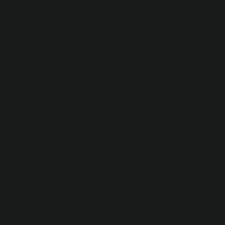
serin bir iklime sahip Kars bölgesinde üretilir.
Mihalıç ismi nereden gelir?
İlçede antik çağlarda Frig yerleşmesine ait izler
bulunsa da, ilçenin önemi ancak Osmanlı döneminde
tali yollar üzerinde bulunması nedeniyle kazanılmış ve
Osman Bey tarafından Köse Mihal idaresine
devredilmiş ve torunu Gazi Mihal tarafından da
Mihalıççık ismi verilmiştir.
Mihaliç peyniri yağlı mı?
Mihaliç peyniri beyaz peynir gibi tuzlu suda saklanır.
Genellikle salatalarda veya sıcak yemeklerde kullanılır.
%45 yağ içerir. Peynir sert, yağlı, tuzlu ve çok
gözeneklidir.