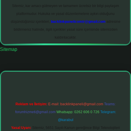
Sitemiz, kar amacı gütmeyen ve tamamen ücretsiz bir bilgi paylaşım
platformudur. Hukuka ve yasal düzenlemelere aykırı olduğunu
düşündüğünüz içerikleri,
backlinkpanelicomtr@gmail.com
adresine
bildirmeniz halinde, ilgili içerikler yasal süre içerisinde sitemizden
kaldırılacaktır.
Sitemap
ltonbet giriş adresi
tulipbett.net
Reklam ve İletişim:
E-mail:
backlinkpaneli@gmail.com
Teams:
forumhizmeti@gmail.com
Whatsapp: 0262 606 0 726
Telegram:
@karabul
Yasal Uyarı:
Sitemiz, 5651 Sayılı Kanun gereğince Bilgi Teknolojileri