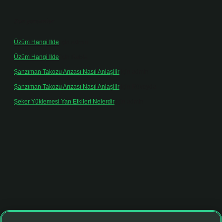
Son yorumlar
Üzüm Hangi Ilde
için
admin
Üzüm Hangi Ilde
için
Rabia
Şanzıman Takozu Arızası Nasıl Anlaşilir
için
admin
Şanzıman Takozu Arızası Nasıl Anlaşilir
için
Rüveyda
Şeker Yüklemesi Yan Etkileri Nelerdir
için
admin
ltonbet giriş adresi
tulipbett.net