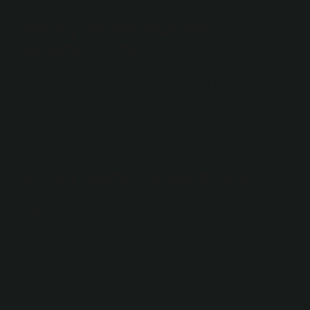
Mihaliç peyniri buzlukta
saklanabilir mi?
Peynirin kesilmesi de bozulmayı hızlandırır. Peynir
dondurucuda saklanmamalıdır, çünkü dondurma
peynirin yapısal özellikleri üzerinde olumsuz bir etkiye
sahiptir.
Mihaliç peyniri nerede bulunur?
Türkiye’nin sadece Balıkesir bölgesinde bulunan
Mihaliç peyniri aslında oldukça tuzludur. Ancak düşük
tuzlu çeşitleri de günümüzde özellikle büyük şehirlerde
büyük ilgi görmektedir.