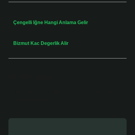
Önceki Yazı
Çengelli Iğne Hangi Anlama Gelir
Sonraki Yazı
Bizmut Kac Degerlik Alir
Bir yanıt yazın
E-posta adresiniz yayınlanmayacak.
Gerekli alanlar
*
ile işaretlenmişlerdir
Yorum