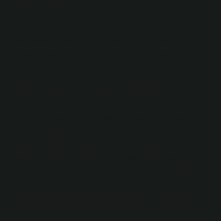
saklanabilir mi?
Peynirin kesilmesi de bozulmayı hızlandırır. Peynir
dondurucuda saklanmamalıdır, çünkü dondurma
peynirin yapısal özellikleri üzerinde olumsuz bir etkiye
sahiptir.
En zararsız peynir hangisi?
Peynirin besin değeri oldukça yüksek olsa da bu değer
peynirin çeşidine göre değişmektedir. Sağlık açısından
tamamen doğal ve katkı maddesi içermeyen en sağlıklı
peynir çeşitlerini sizler için sıraladık: Beyaz peynir, keçi
peyniri, ezine peyniri, lor peyniri ve ekremoğlu peyniri.
Mihaliç peynirinden tost olur mu?