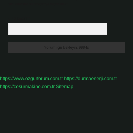
site adresim bu tarayıcıya kaydedilsin.
6 + 2 kaçtır?
*
https://www.ozgurforum.com.tr
https://durmaenerji.com.tr
https://cesurmakine.com.tr
Sitemap