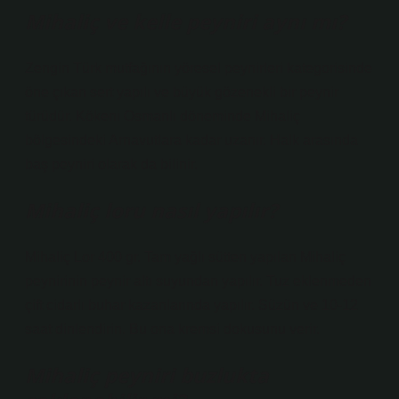
Mihaliç ve kelle peyniri aynı mı?
Zengin Türk mutfağının yöresel peynirleri kategorisinde
öne çıkan sert yapılı ve büyük gözenekli bir peynir
türüdür. Kökeni Osmanlı döneminde Mihaliç
bölgesindeki Arnavutlara kadar uzanır. Halk arasında
baş peyniri olarak da bilinir.
Mihaliç loru nasıl yapılır?
Mihaliç Lor 400 gr. Tam yağlı sütten yapılan Mihaliç
peynirinin peynir altı suyundan yapılır. Tuz eklenmeden
çift cidarlı buhar kazanlarında yapılır. Süzün ve 10-12
saat dinlendirin. Bu ona kremsi dokusunu verir.
Mihaliç peyniri buzlukta