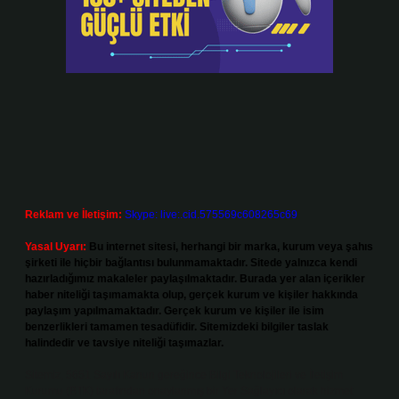
Reklam ve İletişim:
Skype: live:.cid.575569c608265c69
Yasal Uyarı:
Bu internet sitesi, herhangi bir marka, kurum veya şahıs
şirketi ile hiçbir bağlantısı bulunmamaktadır. Sitede yalnızca kendi
hazırladığımız makaleler paylaşılmaktadır. Burada yer alan içerikler
haber niteliği taşımamakta olup, gerçek kurum ve kişiler hakkında
paylaşım yapılmamaktadır. Gerçek kurum ve kişiler ile isim
benzerlikleri tamamen tesadüfidir. Sitemizdeki bilgiler taslak
halindedir ve tavsiye niteliği taşımazlar.
Sitemiz, 5651 Sayılı Kanun gereğince Bilgi Teknolojileri ve İletişim
Kurumu (BTK) tarafından onaylanmış bir Yer Sağlayıcı olarak hizmet