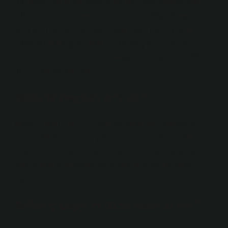
Bu lezzeti bölgede eşsiz kılan şey, hazırlanmasında
kullanılan ekmek ve peynirdir. Ayrıca bölgede eşsiz
olan bir diğer şey de ekşi mayalı tava ekmeği olan
Susurluk ekmeğidir. Tost için Mihaliç Kelle peyniri
kullanılır. Tost için özel olarak yapılan peynir, cheddar
gibi eriyip kaybolmaz.
Mihaliç peyniri erir mi?
Mihaliç peyniri erir mi? Sert ve gözenekli yapısıyla
bilinen Mihaliç peyniri çözünmeyen bir yapıya sahiptir.
Peyniri rendeleyerek hamur işlerine veya makarnalara
katabilirsiniz. Tereyağında kızartıldığında damakta
eşsiz bir tat bırakır.
Mihaliç peyniri tuzu nasıl alınır?