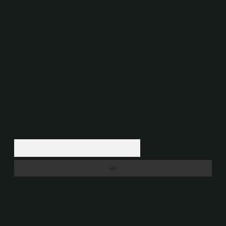
vermektedir. Bu nedenle, sitedeki içerikleri proaktif olarak denetleme
veya araştırma yükümlülüğümüz bulunmamaktadır. Ancak, üyelerimiz
yazdıkları içeriklerin sorumluluğunu taşımakta olup, siteye üye olarak bu
sorumluluğu kabul etmiş sayılırlar.
Hukuka ve yasal düzenlemelere aykırı olduğunu düşündüğünüz
içerikleri,
backlinkpanelicomtr@gmail.com
adresine bildirmeniz halinde,
ilgili içerikler yasal süre içerisinde sitemizden kaldırılacaktır.
Arama