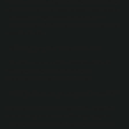
Peynire eklemek istediğiniz tuz miktarını belirliyoruz ve
peynirinizin yüzeyini kaplayacak kadar yoğurt suyuyla
dolduruyoruz. Yoğurt suyunuz tuzlama işlemini
sorunsuz bir şekilde devralıyor. Ve hiçbir tat kaybı veya
bozulma olmadan.
Mihaliç peyniri kızartılır mı?
Tıpkı hellim peynirini kızartıp tüketebileceğiniz gibi
Mihaliç peyniri de kızartılarak tüketilebilir.
Kahvaltılarınız için güzel bir lezzet olabilir.
Türkiye’nin en iyi peyniri nerede?
Kars peyniri, özellikle Kars Kaşar çeşidi, Türkiye’deki
en kaliteli peynirlerden biridir. Kars Kaşar, doğal ve
zengin aromasıyla bilinir. Bu peynir, rakımı yüksek ve