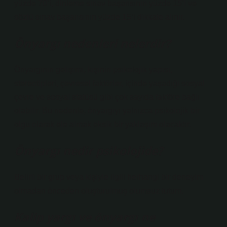
yüzde 70’i, dinleme sınav başarısının yüzde 15’i ve
sözlü sınav başarısının yüzde 15’i dikkate alınır.
Önyargı nedenleri nelerdir?
Önyargının gelişimi, kişinin psikolojik yapısı,
stereotipleri, çevresel faktörler, içinde yaşadığı sosyal
çevre ve sosyal statüsü gibi çok sayıda faktöre bağlı
olabilir. Bu nedenle, önyargıyı yalnızca psikolojik bir
olgu olarak ele almak eksik bir yaklaşım olacaktır.
Önyargı nedir psikolojide?
Belirli bir grup veya kişiyle ilgili herhangi bir deneyim
olmadan önceden oluşturulmuş olumsuz tutum.
Kalip yargı ve önyargı ne