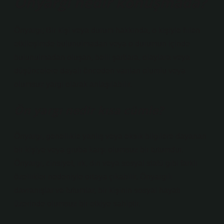
Önyargı nedir konuşmada?
Önyargı; Bir kişi veya durum hakkında, o kişiyle fiilen
etkileşimde bulunulmadan veya o durumun içinde
bulunulmadan oluşan, belli şartlara, olaylara veya
düşüncelere dayalı önceden varılan olumlu veya
olumsuz yargı olarak anlaşılabilir.
Ön yargı nedir kısa cümle?
Önyargı, genellikle yanlış veya eksik bilgilere dayanan
bir kişiye veya gruba karşı olumsuz bir tutumdur.
Önyargı, cinsiyet, ırk, din veya sosyal statü gibi farklı
özellikler nedeniyle ortaya çıkabilir. Önyargılı
davranışlar ve tutumlar, bir kişinin sosyal hayatı
üzerinde olumsuz bir etkiye sahiptir.