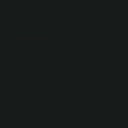
unutulmamalıdır. Önyargı daha fazla empati yoluyla
azaltılmalıdır. Bakış açısını değiştirmek için çaba
gösterilmelidir. Daha fazla unsur…
Önyargı nedir makale?
Önyargı, yeterli bilgiye sahip olmadan bir kişi veya
konu hakkında önceden edinilmiş bir fikrin oluşmasıdır.
Bu kelimenin kökü “bilinmeyen” anlamına gelir.
Önyargı, kişinin inançlarını, davranışlarını ve
duygularını etkiler. Yani bir tutumdur.
Önyargı nedir 1 tane örnek?
Önyargılı cümleler; Bunlar, bir durum, nesne veya olay
hakkında, o durum, olay veya nesne gerçekleşmeden