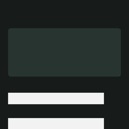
E-posta adresiniz yayınlanmayacak.
Gerekli alanlar
*
ile işaretlenmişlerdir
Yorum
İsim*
E-Posta*