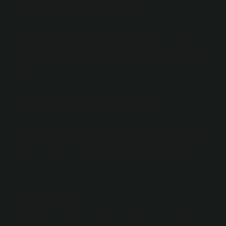
Ön yargı nedir sunum?
Önyargı, bir kişi veya olay hakkında yeterli bilgi
edinmeden önceden karar verme durumudur. Bir grup
insana karşı adil olmayan, hoşgörüsüz veya olumsuz
bir görüş.
Kalıp yargı nedir 2 örnek?
Stereotipler olumlu veya olumsuz olabilir ve kültürden
etkilenir. “Erkekler ağlamaz” ve “kadınlar iyi sürücü
değildir” Türk toplumunda yaygın olan stereotiplere
örnektir.
Yargı nedir?
Yargı, devletin yasal düzenini sürdürmeyi ve bireyin