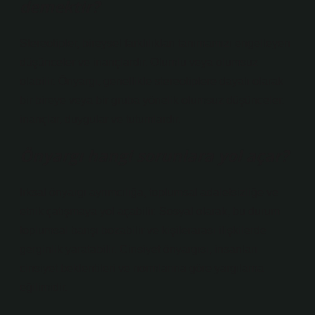
demektir?
Stereotipler, bireysel farklılıkları tanımamızı engelleyen
düşünceler ve inançlardır. Olumlu veya olumsuz
olabilir. Önyargı, genellikle stereotiplere dayalı olarak
bir bireye veya bir gruba yönelik olumsuz düşünceler,
inançlar, duygular ve tutumlardır.
Önyargı hangi sorunlara yol açar?
Irksal önyargı ayrımcılığa, toplumsal adaletsizliğe ve
etnik çatışmaya yol açabilir. Sosyal olarak, bu durum
toplumsal barışı bozabilir ve kişilerarası ilişkilerde
gerginlik yaratabilir. Cinsiyet önyargısı, insanları
cinsiyet beklentileri ve normlarına göre yargılama
eğilimidir.