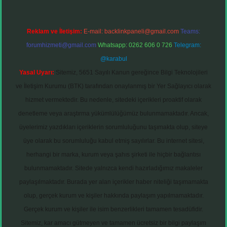
Reklam ve İletişim:
E-mail:
backlinkpaneli@gmail.com
Teams:
forumhizmeti@gmail.com
Whatsapp: 0262 606 0 726
Telegram:
@karabul
Yasal Uyarı:
Sitemiz, 5651 Sayılı Kanun gereğince Bilgi Teknolojileri
ve İletişim Kurumu (BTK) tarafından onaylanmış bir Yer Sağlayıcı olarak
hizmet vermektedir. Bu nedenle, sitedeki içerikleri proaktif olarak
denetleme veya araştırma yükümlülüğümüz bulunmamaktadır. Ancak,
üyelerimiz yazdıkları içeriklerin sorumluluğunu taşımakta olup, siteye
üye olarak bu sorumluluğu kabul etmiş sayılırlar. Bu internet sitesi,
herhangi bir marka, kurum veya şahıs şirketi ile hiçbir bağlantısı
bulunmamaktadır. Sitede yalnızca kendi hazırladığımız makaleler
paylaşılmaktadır. Burada yer alan içerikler haber niteliği taşımamakta
olup, gerçek kurum ve kişiler hakkında paylaşım yapılmamaktadır.
Gerçek kurum ve kişiler ile isim benzerlikleri tamamen tesadüfidir.
Sitemiz, kar amacı gütmeyen ve tamamen ücretsiz bir bilgi paylaşım