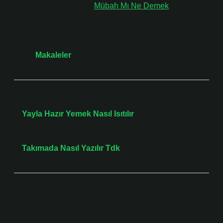
Tavsiyeli Bağlantılar:
Mübah Mı Ne Demek
Tarih:
Makaleler
Önceki Yazı
Yayla Hazır Yemek Nasıl Isıtılır
Sonraki Yazı
Takımada Nasıl Yazılır Tdk
Bir yanıt yazın