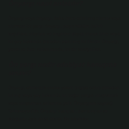
Önyargı nasıl anlatılır?
Önyargı veya önyargı, daha önce edinilmiş olumlu veya
olumsuz bir yargı, önyargı, peşin hüküm, belirli
koşullara, olaylara ve imgelere dayalı olarak birisi veya
bir şey hakkında önceden edinilmiş bir fikirdir. Önyargı,
genel ve özel kullanımında, bir tür tarafgirliktir.
Ön yargı nedir edebiyat konuşma
sınavı?
Önyargı, etimolojik olarak yeterli bilgiye sahip olmadan
bir kişi veya şey hakkında bir değer yargısı oluşturmak
veya oluşturmak anlamına gelir. Önyargının kaynağı
“bilinmeyen”dir. Önyargı inançları, davranışları ve
duyguları aynı anda etkiler. Bir tutumdur.