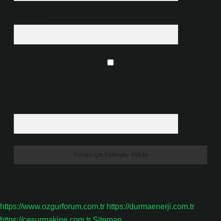
Web Sitesi
Daha sonraki yorumlarımda kullanılması için adım, e-posta adresim ve
site adresim bu tarayıcıya kaydedilsin.
7 + 8 kaçtır?
*
https://www.ozgurforum.com.tr
https://durmaenerji.com.tr
https://cesurmakine.com.tr
Sitemap