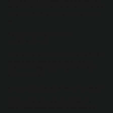
önce kişisel izlenimlere dayalı olumlu veya olumsuz
yargılar içeren cümlelerdir. Örnekler: “İsmini bir kenara
bırakalım, bu dergide güzel makaleler ve güzel şiirler
var.
Konuşma sınavında ne
söyleyebiliriz?
Konuşma sınavı genellikle bir dili konuşma yeteneğini
ölçmeyi amaçlar. Sorular genellikle bir kişinin dil
bilgisini, kelime dağarcığını, dilbilgisini ve iletişim
becerilerini test eder.
Konuşma sınavı ne kadar etkiler?
Türk Dili ve Edebiyatı lisans programında sınav
notunun hesaplanmasında, yazılı sınav başarısının