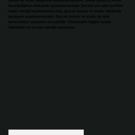
şirketi ile hiçbir bağlantısı bulunmamaktadır. Sitede yalnızca kendi
hazırladığımız makaleler paylaşılmaktadır. Burada yer alan içerikler
haber niteliği taşımamakta olup, gerçek kurum ve kişiler hakkında
paylaşım yapılmamaktadır. Gerçek kurum ve kişiler ile isim
benzerlikleri tamamen tesadüfidir. Sitemizdeki bilgiler taslak
halindedir ve tavsiye niteliği taşımazlar.
Sitemiz, 5651 Sayılı Kanun gereğince Bilgi Teknolojileri ve İletişim
Kurumu (BTK) tarafından onaylanmış bir Yer Sağlayıcı olarak hizmet
vermektedir. Bu nedenle, sitedeki içerikleri proaktif olarak denetleme
veya araştırma yükümlülüğümüz bulunmamaktadır. Ancak, üyelerimiz
yazdıkları içeriklerin sorumluluğunu taşımakta olup, siteye üye olarak bu
sorumluluğu kabul etmiş sayılırlar.
Hukuka ve yasal düzenlemelere aykırı olduğunu düşündüğünüz
içerikleri,
backlinkpanelicomtr@gmail.com
adresine bildirmeniz halinde,
ilgili içerikler yasal süre içerisinde sitemizden kaldırılacaktır.
Arama