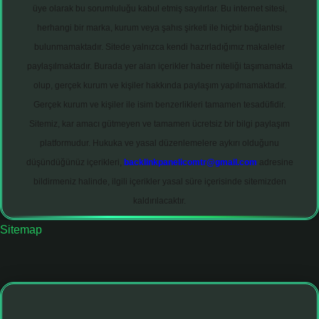
üye olarak bu sorumluluğu kabul etmiş sayılırlar. Bu internet sitesi,
herhangi bir marka, kurum veya şahıs şirketi ile hiçbir bağlantısı
bulunmamaktadır. Sitede yalnızca kendi hazırladığımız makaleler
paylaşılmaktadır. Burada yer alan içerikler haber niteliği taşımamakta
olup, gerçek kurum ve kişiler hakkında paylaşım yapılmamaktadır.
Gerçek kurum ve kişiler ile isim benzerlikleri tamamen tesadüfidir.
Sitemiz, kar amacı gütmeyen ve tamamen ücretsiz bir bilgi paylaşım
platformudur. Hukuka ve yasal düzenlemelere aykırı olduğunu
düşündüğünüz içerikleri,
backlinkpanelicomtr@gmail.com
adresine
bildirmeniz halinde, ilgili içerikler yasal süre içerisinde sitemizden
kaldırılacaktır.
Sitemap
iltonbet giriş adresi
tulipbett.net