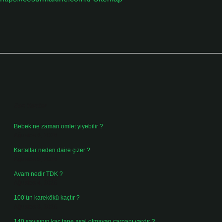
Sidebar
Son Yazılar
Bebek ne zaman omlet yiyebilir ?
Ağustos 6, 2026
Kartallar neden daire çizer ?
Ağustos 5, 2026
Avam nedir TDK ?
Ağustos 4, 2026
100’ün karekökü kaçtır ?
Ağustos 3, 2026
140 sayısının kaç tane asal olmayan çarpanı vardır ?