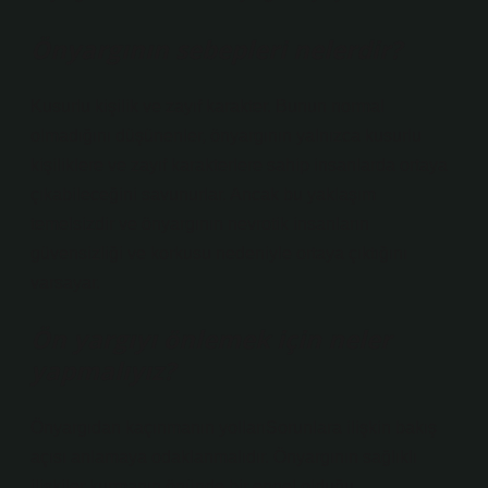
Önyargının sebepleri nelerdir?
Kusurlu kişilik ve zayıf karakter. Bunun normal
olmadığını düşünenler, önyargının yalnızca kusurlu
kişiliklere ve zayıf karakterlere sahip insanlarda ortaya
çıkabileceğini savunurlar. Ancak bu yaklaşım
temelsizdir ve önyargının nevrotik insanların
güvensizliği ve korkusu nedeniyle ortaya çıktığını
varsayar.
Ön yargıyı önlemek için neler
yapmalıyız?
Önyargıdan kaçınmanın yollarıSorunlara ilişkin bakış
açısı anlamaya odaklanmalıdır. Önyargının sağlıklı
ilişkiler kurmanın önünde bir engel olduğu