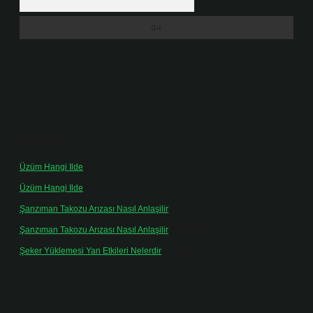
Son yorumlar
Üzüm Hangi Ilde
için
admin
Üzüm Hangi Ilde
için
Rabia
Şanzıman Takozu Arızası Nasıl Anlaşilir
için
admin
Şanzıman Takozu Arızası Nasıl Anlaşilir
için
Rüveyda
Şeker Yüklemesi Yan Etkileri Nelerdir
için
admin