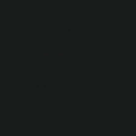
öznel haklarını korumayı amaçlayan bir devlet
faaliyetidir. Yargı, yasama ve yürütme organlarından
sonra üçüncü güçtür. Yargı, Anayasa’nın 67.
maddesinin 3. fıkrası. 9. maddeye göre Türk milleti
adına bağımsız mahkemeler tarafından kullanılır.
Önyargı nedir edebiyatta?
Önyargı, bireylerin veya grupların belirli bir kişi veya
grup hakkında sahip olduğu önceden edinilmiş,
genellikle olumsuz, asılsız ve yanlış inanç ve fikirler
kümesidir.
Önyargı nasıl yazılır?
Önyargılı olmak sağlıksız bir davranıştır. Ona karşı
önyargılı olmamalısınız. Önyargılar ayrı yazılır.